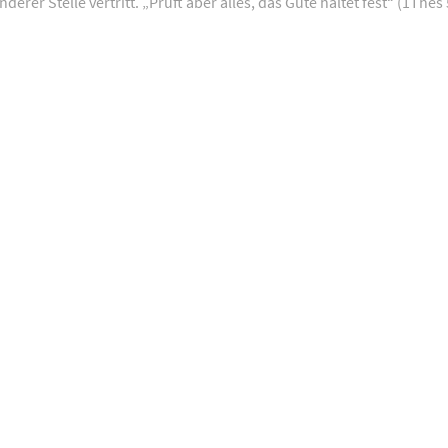
nderer Stelle vertritt. „Prüft aber alles, das Gute haltet fest“ (1Thes