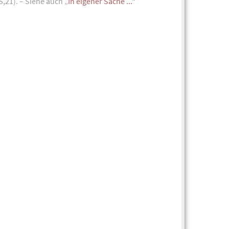
 5,21). – Siehe auch „
In eigener Sache ...
“