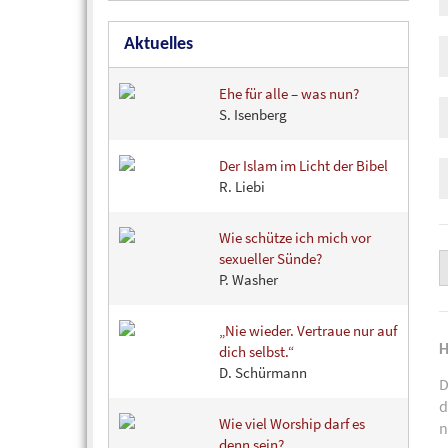
Aktuelles
Ehe für alle – was nun?
S. Isenberg
Der Islam im Licht der Bibel
R. Liebi
Wie schütze ich mich vor
sexueller Sünde?
P. Washer
„Nie wieder. Vertraue nur auf
H
dich selbst.“
D. Schürmann
d
Wie viel Worship darf es
n
denn sein?