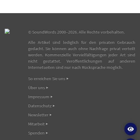
©
SoundWords
2000–2026. Alle Rechte vorbehalten.
Alle Artikel sind lediglich für den privaten Gebrauch
gedacht. Sie können auch ohne Nachfrage privat verteilt
werden. Kommerzielle Vervielfältigungen jeder Art sind
nicht gestattet. Veröffentlichungen auf anderen
Internetseiten sind nur nach Rücksprache möglich.
So erreichen Sie uns
Über uns
Impressum
Datenschutz
Newsletter
Mitarbeit
Spenden