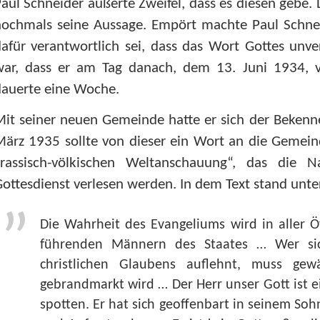
aul Schneider äußerte Zweifel, dass es diesen gebe. 
ochmals seine Aussage. Empört machte Paul Schneid
afür verantwortlich sei, dass das Wort Gottes unve
war, dass er am Tag danach, dem 13. Juni 1934, v
dauerte eine Woche.
it seiner neuen Gemeinde hatte er sich der Bekenn
März 1935 sollte von dieser ein Wort an die Geme
„rassisch-völkischen Weltanschauung“, das die Na
ottesdienst verlesen werden. In dem Text stand unt
Die Wahrheit des Evangeliums wird in aller Öf
führenden Männern des Staates … Wer si
christlichen Glaubens auflehnt, muss gewä
gebrandmarkt wird … Der Herr unser Gott ist ein
spotten. Er hat sich geoffenbart in seinem So