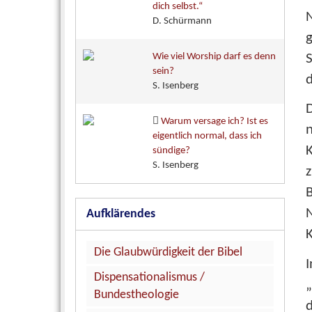
dich selbst.“
D. Schürmann
Wie viel Worship darf es denn
sein?
d
S. Isenberg
D
Warum versage ich? Ist es
eigentlich normal, dass ich
sündige?
S. Isenberg
z
N
Aufklärendes
K
Die Glaubwürdigkeit der Bibel
Dispensationalismus /
„
Bundestheologie