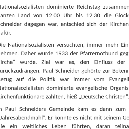
Nationalsozialisten dominierte Reichstag zusamme
ganzen Land von 12.00 Uhr bis 12.30 die Glock
Schneider dagegen war, entschied sich der Kirchen
afür.
ie Nationalsozialisten versuchten, immer mehr Einf
nehmen. Daher wurde 1933 der Pfarrernotbund geg
Kirche“ wurde. Ziel war es, den Einfluss der N
urückzudrängen. Paul Schneider gehörte zur Bekenn
Bezug auf die Politik war immer vom Evange
ationalsozialisten dominierte evangelische Organis
irchenfunktionäre zählten, hieß „Deutsche Christen“.
In Paul Schneiders Gemeinde kam es dann zum 
Jahresabendmahl“. Er konnte es nicht mit seinem G
die ein weltliches Leben führten, daran teil