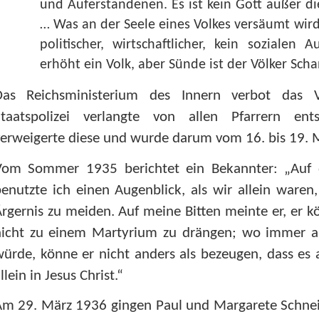
und Auferstandenen. Es ist kein Gott außer die
… Was an der Seele eines Volkes versäumt wird
politischer, wirtschaftlicher, kein sozialen 
erhöht ein Volk, aber Sünde ist der Völker Scha
Das Reichsministerium des Innern verbot das 
Staatspolizei verlangte von allen Pfarrern ent
erweigerte diese und wurde darum vom 16. bis 19. Mä
Vom Sommer 1935 berichtet ein Bekannter: „Auf
enutzte ich einen Augenblick, als wir allein waren,
rgernis zu meiden. Auf meine Bitten meinte er, er kö
nicht zu einem Martyrium zu drängen; wo immer ab
ürde, könne er nicht anders als bezeugen, dass es 
llein in Jesus Christ.“
m 29. März 1936 gingen Paul und Margarete Schneid