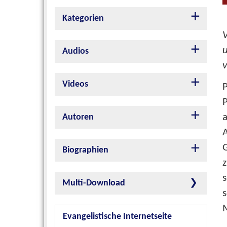
Kategorien
V
Audios
v
Videos
P
P
a
Autoren
Biographien
s
Multi-Download
s
Evangelistische Internetseite