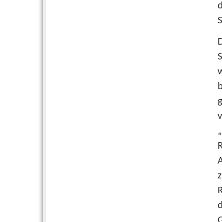
S
S
w
g
v
„
R
R