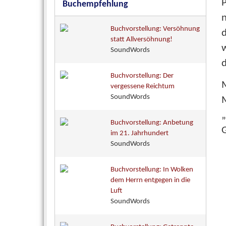
P
Buchempfehlung
n
Buchvorstellung: Versöhnung
d
statt Allversöhnung!
SoundWords
Buchvorstellung: Der
M
vergessene Reichtum
SoundWords
Buchvorstellung: Anbetung
G
im 21. Jahrhundert
SoundWords
Buchvorstellung: In Wolken
dem Herrn entgegen in die
Luft
SoundWords