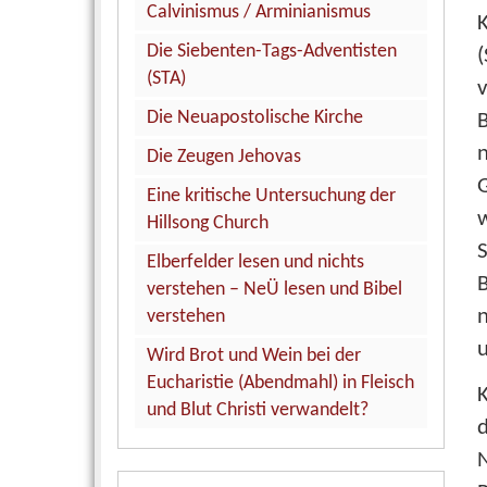
Calvinismus / Arminianismus
K
Die Siebenten-Tags-Adventisten
(
(STA)
Die Neuapostolische Kirche
Die Zeugen Jehovas
G
Eine kritische Untersuchung der
Hillsong Church
S
Elberfelder lesen und nichts
verstehen – NeÜ lesen und Bibel
n
verstehen
u
Wird Brot und Wein bei der
Eucharistie (Abendmahl) in Fleisch
K
und Blut Christi verwandelt?
d
N