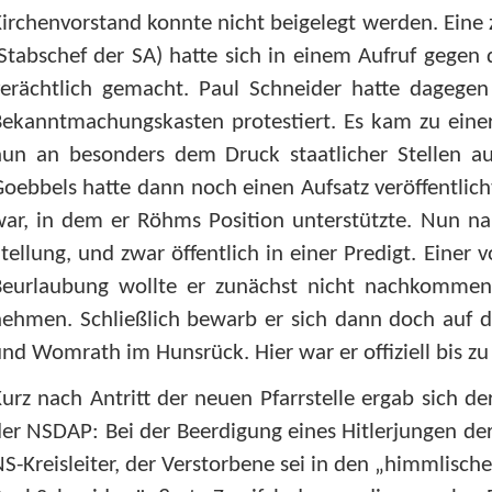
irchenvorstand konnte nicht beigelegt werden. Eine
Stabschef der SA) hatte sich in einem Aufruf gege
verächtlich gemacht. Paul Schneider hatte dagegen
Bekanntmachungskasten protestiert. Es kam zu eine
nun an besonders dem Druck staatlicher Stellen au
oebbels hatte dann noch einen Aufsatz veröffentlicht
war, in dem er Röhms Position unterstützte. Nun 
tellung, und zwar öffentlich in einer Predigt. Einer 
Beurlaubung wollte er zunächst nicht nachkommen
ehmen. Schließlich bewarb er sich dann doch auf die
nd Womrath im Hunsrück. Hier war er offiziell bis zu
urz nach Antritt der neuen Pfarrstelle ergab sich d
er NSDAP: Bei der Beerdigung eines Hitlerjungen d
S-Kreisleiter, der Verstorbene sei in den „himmlisc