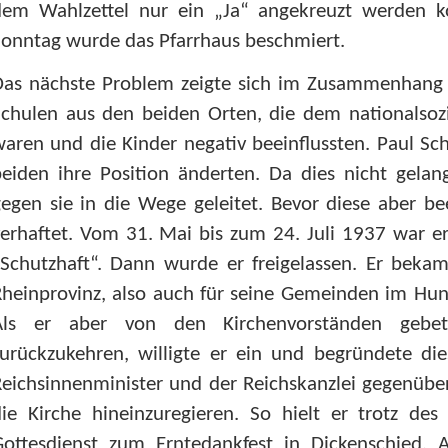
dem Wahlzettel nur ein „Ja“ angekreuzt werden k
onntag wurde das Pfarrhaus beschmiert.
Das nächste Problem zeigte sich im Zusammenhang 
chulen aus den beiden Orten, die dem nationalsozia
aren und die Kinder negativ beeinflussten. Paul Sch
beiden ihre Position änderten. Da dies nicht gel
egen sie in die Wege geleitet. Bevor diese aber b
erhaftet. Vom 31. Mai bis zum 24. Juli 1937 war e
Schutzhaft“. Dann wurde er freigelassen. Er bekam
heinprovinz, also auch für seine Gemeinden im Hunsr
Als er aber von den Kirchenvorständen gebe
zurückzukehren, willigte er ein und begründete d
eichsinnenminister und der Reichskanzlei gegenüber.
die Kirche hineinzuregieren. So hielt er trotz d
Gottesdienst zum Erntedankfest in Dickenschied.