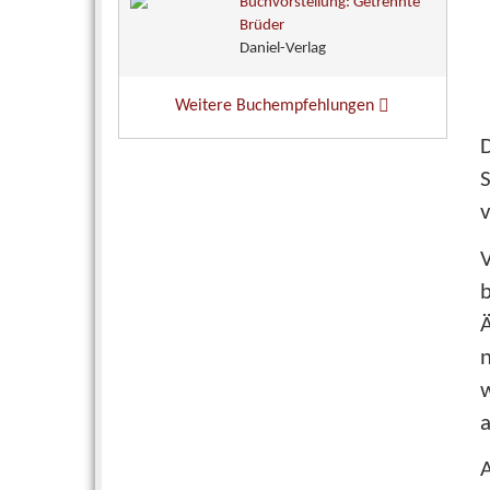
Buchvorstellung: Getrennte
Brüder
Daniel-Verlag
Weitere Buchempfehlungen
v
b
Ä
w
a
A