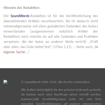
Hinweis der Redaktion:
Die
SoundWords
-Redaktion ist für die Veröffentlichung des
obenstehenden Artikels verantwortlich. Sie ist dadurch nicht
notwendigerweise mit allen geäußerten Gedanken des Autors
einverstanden (ausgenommen natürlich Artikel der
Redaktion) noch möchte sie auf alle Gedanken und Praktiken
verweisen, die der Autor an anderer Stelle vertritt. „Prüft
aber alles, das Gute haltet fest“ (1Thes 5,21). – Siehe auch „
In
eigener Sache ...
“
©
SoundWords
2000–2026. Alle Rechte vorbehalten.
Alle Artikel sind lediglich für den privaten Gebrauch gedacht.
Sie können auch ohne Nachfrage privat verteilt werden.
Kommerzielle Vervielfältigungen jeder Art sind nicht
gestattet. Veröffentlichungen auf anderen Internetseiten