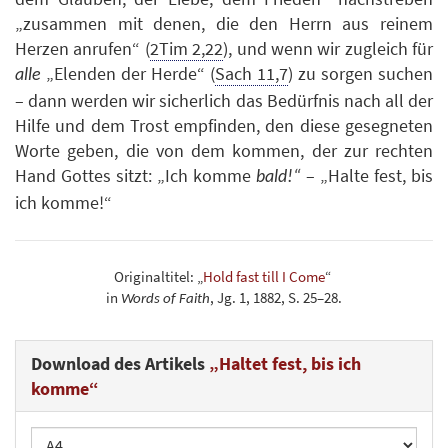
„zusammen mit denen, die den Herrn aus reinem
Herzen anrufen“ (
2Tim 2,22
), und wenn wir zugleich für
„Elenden der Herde“ (
Sach 11,7
) zu sorgen suchen
alle
– dann werden wir sicherlich das Bedürfnis nach all der
Hilfe und dem Trost empfinden, den diese gesegneten
Worte geben, die von dem kommen, der zur rechten
Hand Gottes sitzt: „Ich komme
– „Halte fest, bis
bald
!“
ich komme!“
Originaltitel: „
Hold fast till I Come
“
in
, Jg. 1, 1882, S. 25–28.
Words of Faith
Download des Artikels
„Haltet fest, bis ich
komme“