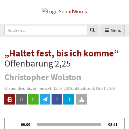
Menü
„Haltet fest, bis ich komme“
Offenbarung 2,25
Christopher Wolston
© Soundwords, online seit: 15.08.2016, aktualisiert: 08.01.2026
Audio
Current
Total
00:00
08:51
Player
time
duration