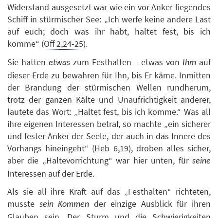
Widerstand ausgesetzt war wie ein vor Anker liegendes
Schiff in stürmischer See: „Ich werfe keine andere Last
auf euch; doch was ihr habt, haltet fest, bis ich
komme“ (
Off 2,24-25
).
Sie hatten
zum Festhalten – etwas von
auf
etwas
Ihm
dieser Erde zu bewahren für Ihn, bis Er käme. Inmitten
der Brandung der stürmischen Wellen rundherum,
trotz der ganzen Kälte und Unaufrichtigkeit anderer,
lautete das Wort: „Haltet fest, bis ich komme.“ Was all
ihre eigenen Interessen betraf, so machte „ein sicherer
und fester Anker der Seele, der auch in das Innere des
Vorhangs hineingeht“ (
Heb 6,19
), droben alles sicher,
aber die „Haltevorrichtung“ war hier unten, für
seine
Interessen auf der Erde.
Als sie all ihre Kraft auf das „Festhalten“ richteten,
musste
der einzige Ausblick für ihren
sein Kommen
Glauben sein. Der Sturm und die Schwierigkeiten