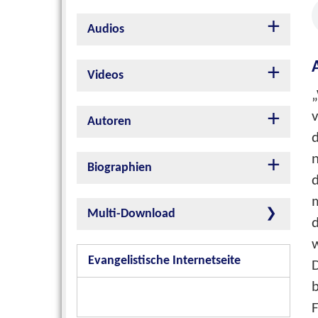
Audios
Videos
„
v
Autoren
d
n
Biographien
Multi-Download
Evangelistische Internetseite
F