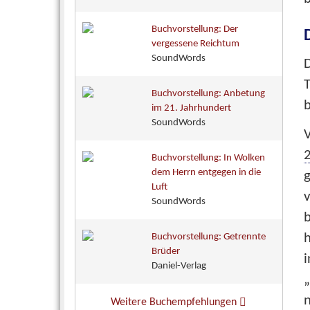
Buchvorstellung: Der
vergessene Reichtum
SoundWords
D
T
Buchvorstellung: Anbetung
b
im 21. Jahrhundert
SoundWords
V
2
Buchvorstellung: In Wolken
dem Herrn entgegen in die
g
Luft
v
SoundWords
b
h
Buchvorstellung: Getrennte
Brüder
i
Daniel-Verlag
„
Weitere Buchempfehlungen