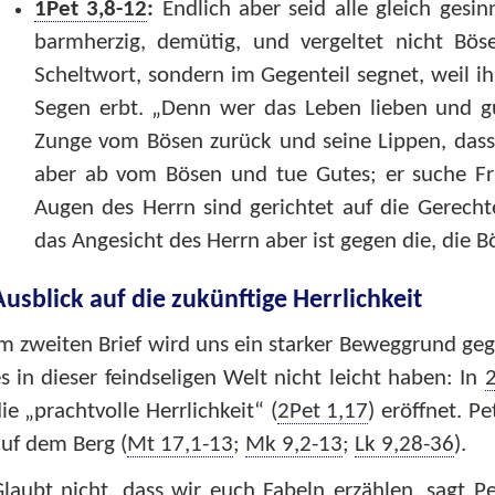
1Pet 3,8-12
:
Endlich aber seid alle gleich gesinn
barmherzig, demütig, und vergeltet nicht Bö
Scheltwort, sondern im Gegenteil segnet, weil ih
Segen erbt. „Denn wer das Leben lieben und gu
Zunge vom Bösen zurück und seine Lippen, dass 
aber ab vom Bösen und tue Gutes; er suche Fr
Augen des Herrn sind gerichtet auf die Gerecht
das Angesicht des Herrn aber ist gegen die, die B
Ausblick auf die zukünftige Herrlichkeit
m zweiten Brief wird uns ein starker Beweggrund ge
s in dieser feindseligen Welt nicht leicht haben: In
2
ie „prachtvolle Herrlichkeit“ (
2Pet 1,17
) eröffnet. P
uf dem Berg (
Mt 17,1-13
;
Mk 9,2-13
;
Lk 9,28-36
).
laubt nicht, dass wir euch Fabeln erzählen, sagt P