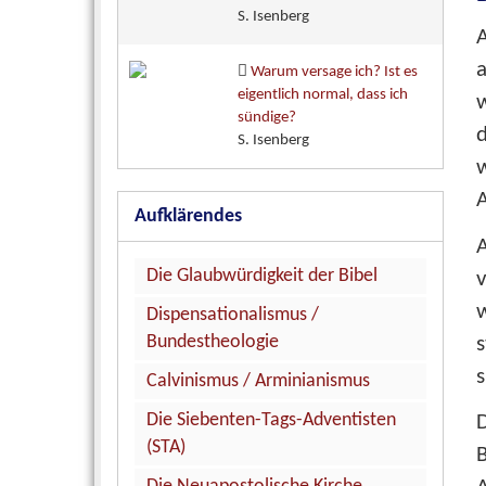
S. Isenberg
A
Warum versage ich? Ist es
eigentlich normal, dass ich
sündige?
d
S. Isenberg
w
A
Aufklärendes
A
Die Glaubwürdigkeit der Bibel
v
w
Dispensationalismus /
Bundestheologie
s
s
Calvinismus / Arminianismus
Die Siebenten-Tags-Adventisten
D
(STA)
B