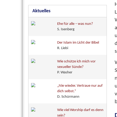
Aktuelles
Ehe für alle – was nun?
S. Isenberg
u
Der Islam im Licht der Bibel
d
R. Liebi
s
Wie schütze ich mich vor
sexueller Sünde?
S
P. Washer
n
„Nie wieder. Vertraue nur auf
dich selbst.“
D. Schürmann
b
Wie viel Worship darf es denn
sein?