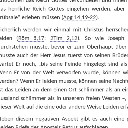
ntiochien das Reich Gottes verkündeten und ihnen 
as herrliche Reich Gottes eingehen werden, aber d
rübsale“ erleben müssen (
Apg 14,19-22
).
Sicherlich werden wir einmal mit Christus herrsc
eiden (
Röm 8,17
;
2Tim 2,12
). So wie Joseph 
durchstehen musste, bevor er zum Oberhaupt über 
usste auch der Herr Jesus zuerst von seinen Brüder
artet Er noch, „bis seine Feinde hingelegt sind al
Wenn Er von der Welt verworfen wurde, können 
erden? Wenn Er leiden musste, können seine Nachfo
ist das Leiden an dem einen Ort schlimmer als an 
ussland schlimmer als in unserem freien Westen –, 
ieser Welt auf die eine oder andere Weise Leiden erf
Neben diesem negativen Aspekt gibt es auch eine p
eiden Briefe des Apostels Petrus aufschlagen.