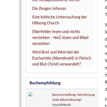
Die Neuapostolische Kirche
A
d
Die Zeugen Jehovas
T
Eine kritische Untersuchung der
Hillsong Church
l
Elberfelder lesen und nichts
verstehen – NeÜ lesen und Bibel
verstehen
m
Wird Brot und Wein bei der
w
Eucharistie (Abendmahl) in Fleisch
und Blut Christi verwandelt?
w
R
Buchempfehlung
d
Buchvorstellung: Versöhnung
statt Allversöhnung!
SoundWords
b