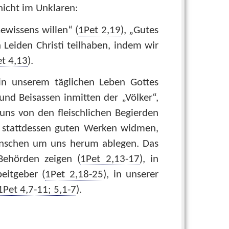
 nicht im Unklaren:
ewissens willen“ (
1Pet 2,19
), „Gutes
n Leiden Christi teilhaben, indem wir
t 4,13
).
 in unserem täglichen Leben Gottes
nd Beisassen inmitten der „Völker“,
s von den fleischlichen Begierden
s stattdessen guten Werken widmen,
enschen um uns herum ablegen. Das
Behörden zeigen (
1Pet 2,13-17
), in
eitgeber (
1Pet 2,18-25
), in unserer
1Pet 4,7-11; 5,1-7
).