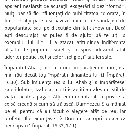
aparent nesfârșit de acuzații, exagerări și dezinformări.
Mulți par să fie influențați de publicitatea colorată, în
timp ce alții par să-și bazeze opiniile pe sondajele de
popularitate sau pe discuțiile din talk-show-uri. Dacă
ești descurajat, ar putea fi de ajutor să te uiți la
exemplul lui Ilie. El a atacat atitudinea indiferentă
afișată de poporul Israel și a spus adevărul atât
liderilor politici, cât și celor „religioși” ai zilei sale.
Împăratul Ahab, conducătorul împărăției de nord, era
mai rău decât toți împărații dinaintea lui (1 Împărați
16.30). Sub influența rea a lui Ahab și a împărătesei
sale idolatre, Izabela, mulți israeliți au ales un stil de
viață păcătos, păgân. Alții erau nehotărâți cu privire la
ce să creadă și cum să trăiască. Dumnezeu S-a mâniat
pe ei, pentru că au făcut o alegere atât de rea, iar
profetul Ilie anunțase că Domnul va opri ploaia ca
pedeapsă (1 Împărați 16.33; 17.1).