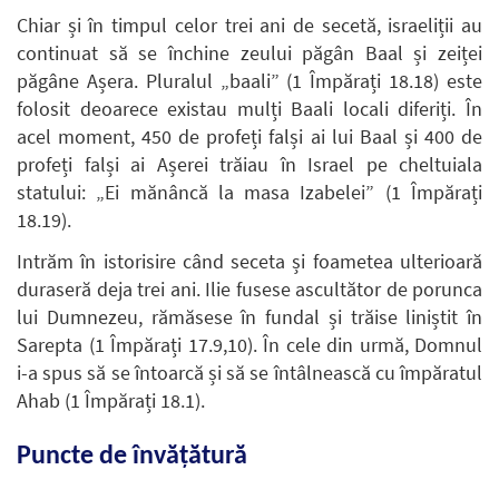
Chiar și în timpul celor trei ani de secetă, israeliții au
continuat să se închine zeului păgân Baal și zeiței
păgâne Așera. Pluralul „baali” (1 Împărați 18.18) este
folosit deoarece existau mulți Baali locali diferiți. În
acel moment, 450 de profeți falși ai lui Baal și 400 de
profeți falși ai Așerei trăiau în Israel pe cheltuiala
statului: „Ei mănâncă la masa Izabelei” (1 Împărați
18.19).
Intrăm în istorisire când seceta și foametea ulterioară
duraseră deja trei ani. Ilie fusese ascultător de porunca
lui Dumnezeu, rămăsese în fundal și trăise liniștit în
Sarepta (1 Împărați 17.9,10). În cele din urmă, Domnul
i-a spus să se întoarcă și să se întâlnească cu împăratul
Ahab (1 Împărați 18.1).
Puncte de învățătură