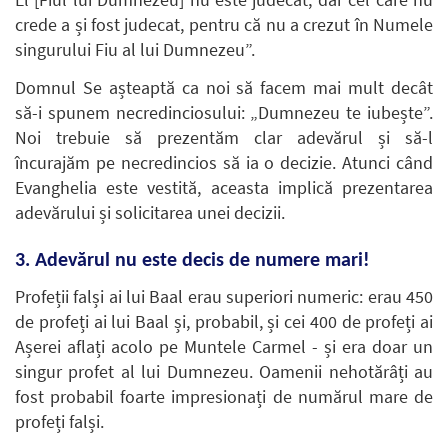
crede a și fost judecat, pentru că nu a crezut în Numele
singurului Fiu al lui Dumnezeu”.
Domnul Se așteaptă ca noi să facem mai mult decât
să-i spunem necredinciosului: „Dumnezeu te iubește”.
Noi trebuie să prezentăm clar adevărul și să-l
încurajăm pe necredincios să ia o decizie. Atunci când
Evanghelia este vestită, aceasta implică prezentarea
adevărului și solicitarea unei decizii.
3. Adevărul nu este decis de numere mari!
Profeții falși ai lui Baal erau superiori numeric: erau 450
de profeți ai lui Baal și, probabil, și cei 400 de profeți ai
Așerei aflați acolo pe Muntele Carmel - și era doar un
singur profet al lui Dumnezeu. Oamenii nehotărâți au
fost probabil foarte impresionați de numărul mare de
profeți falși.