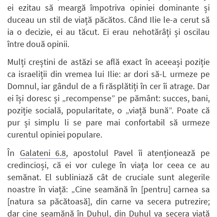
ei ezitau să meargă împotriva opiniei dominante și
duceau un stil de viață păcătos. Când Ilie le-a cerut să
ia o decizie, ei au tăcut. Ei erau nehotărâți și oscilau
între două opinii.
Mulți creștini de astăzi se află exact în aceeași poziție
ca israeliții din vremea lui Ilie: ar dori să-L urmeze pe
Domnul, iar gândul de a fi răsplătiți în cer îi atrage. Dar
ei își doresc și „recompense” pe pământ: succes, bani,
poziție socială, popularitate, o „viață bună”. Poate că
pur și simplu li se pare mai confortabil să urmeze
curentul opiniei populare.
În
Galateni 6.8
, apostolul Pavel îi atenționează pe
credincioși, că ei vor culege în viața lor ceea ce au
semănat. El subliniază cât de cruciale sunt alegerile
noastre în viață: „Cine seamănă în [pentru] carnea sa
[natura sa păcătoasă], din carne va secera putrezire;
dar cine seamănă în Duhul, din Duhul va secera viață