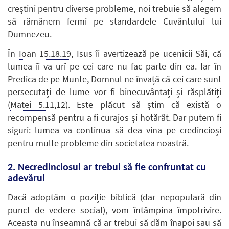
creștini pentru diverse probleme, noi trebuie să alegem
să rămânem fermi pe standardele Cuvântului lui
Dumnezeu.
În
Ioan 15.18.19
, Isus îi avertizează pe ucenicii Săi, că
lumea îi va urî pe cei care nu fac parte din ea. Iar în
Predica de pe Munte, Domnul ne învață că cei care sunt
persecutați de lume vor fi binecuvântați și răsplătiți
(
Matei 5.11,12
). Este plăcut să știm că există o
recompensă pentru a fi curajos și hotărât. Dar putem fi
siguri: lumea va continua să dea vina pe credincioși
pentru multe probleme din societatea noastră.
2. Necredinciosul ar trebui să fie confruntat cu
adevărul
Dacă adoptăm o poziție biblică (dar nepopulară din
punct de vedere social), vom întâmpina împotrivire.
Aceasta nu înseamnă că ar trebui să dăm înapoi sau să