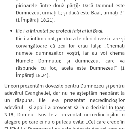
picioarele [între două părți]? Dacă Domnul este
Dumnezeu, urmați-L; și dacă este Baal, urmați-l!"
(1 Împărați 18.21).
Ilie i-a înfruntat pe profeții falși ai lui Baal.
Ilie i-a întâmpinat, pentru a le oferi dovezi clare și
convingătoare că zeii lor erau falși: „Chemați
numele dumnezeilor voștri, iar
voi chema
eu
Numele Domnului; și dumnezeul care va
răspunde cu foc, acela este Dumnezeu!” (1
Împărați 18.24).
Uneori prezentăm dovezile pentru Dumnezeu și pentru
adevărul Evangheliei, dar nu ne așteptăm neapărat la
un răspuns. Ilie le-a prezentat necredincioșilor
adevărul - și apoi i-a provocat să ia o decizie! În
Ioan
3.18
, Domnul Isus le-a prezentat necredincioșilor o
alegere pe care ei nu o puteau evita: „Cel care crede în
El [Fiul lui Dumnezeu] nu este judecat; dar cel care nu