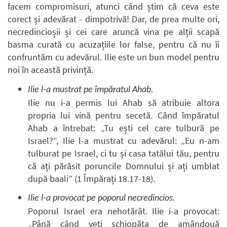
facem compromisuri, atunci când știm că ceva este
corect și adevărat - dimpotrivă! Dar, de prea multe ori,
necredincioșii și cei care aruncă vina pe alții scapă
basma curată cu acuzațiile lor false, pentru că nu îi
confruntăm cu adevărul. Ilie este un bun model pentru
noi în această privință.
Ilie l-a mustrat pe împăratul Ahab.
Ilie nu i-a permis lui Ahab să atribuie altora
propria lui vină pentru secetă. Când împăratul
Ahab a întrebat: „Tu ești cel care tulbură pe
Israel?”, Ilie l-a mustrat cu adevărul: „Eu n-am
tulburat pe Israel, ci tu și casa tatălui tău, pentru
că ați părăsit poruncile Domnului și ați umblat
după baali” (1 Împărați 18.17-18).
Ilie l-a provocat pe poporul necredincios.
Poporul Israel era nehotărât. Ilie i-a provocat:
„Până când veți șchiopăta de amândouă