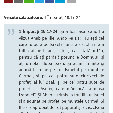
1 Împărați 18.17-24
Versete călăuzitoare:
Și a fost aşa: când l-a
1 Împărați 18.17-24:
văzut Ahab pe Ilie, Ahab i-a zis: „Tu ești cel
care tulbură pe Israel?” Și el a zis: „Eu n-am
tulburat pe Israel, ci tu și casa tatălui tău,
pentru că ați părăsit poruncile Domnului și
ați umblat după baali. Și acum trimite și
adună la mine pe tot Israelul pe muntele
Carmel, și pe cei patru sute cincizeci de
profeți ai lui Baal, și pe cei patru sute de
profeți ai Așerei, care mănâncă la masa
Izabelei”. Și Ahab a trimis la toți fiii lui Israel
și a adunat pe profeți pe muntele Carmel. Și
Ilie s-a apropiat de tot poporul și a zis: „Până