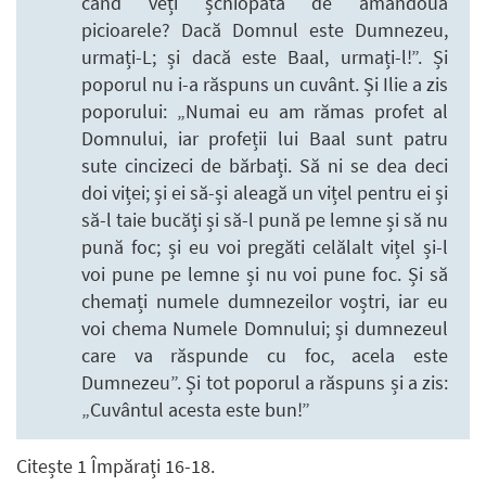
când veți șchiopăta de amândouă
picioarele? Dacă Domnul este Dumnezeu,
urmați-L; și dacă este Baal, urmați-l!”. Și
poporul nu i-a răspuns un cuvânt. Și Ilie a zis
poporului: „Numai eu am rămas profet al
Domnului, iar profeții lui Baal sunt patru
sute cincizeci de bărbați. Să ni se dea deci
doi viței; și ei să-și aleagă un vițel pentru ei și
să-l taie bucăți și să-l pună pe lemne și să nu
pună foc; și eu voi pregăti celălalt vițel și-l
voi pune pe lemne și nu voi pune foc. Și să
chemați numele dumnezeilor voștri, iar eu
voi chema Numele Domnului; și dumnezeul
care va răspunde cu foc, acela este
Dumnezeu”. Și tot poporul a răspuns și a zis:
„Cuvântul acesta este bun!”
Citește 1 Împărați 16-18.