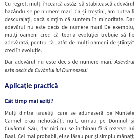
Cu regret, mulți încearcă astăzi să stabilească adevărul
bazându-se pe numere mari. Ca și creștini, am putea fi
descurajați, dacă simțim că suntem în minoritate. Dar
adevărul nu este decis de numere mari! De exemplu,
mulți oameni cred că teoria evoluției trebuie să fie
adevărată, pentru că „atât de mulți oameni de știință”
cred în evoluție.
Dar adevărul nu este decis de numere mari.
Adevărul
este decis de Cuvântul lui Dumnezeu!
Aplicație practică
Cât timp mai eziți?
Mulți dintre israeliții care se adunaseră pe Muntele
Carmel erau nehotărâți: nu-L urmau pe Domnul și
Cuvântul Său, dar nici nu se închinau fără rezerve lui
Baal. Cel mai probabil, ei se lăsau pur și simplu mânați;