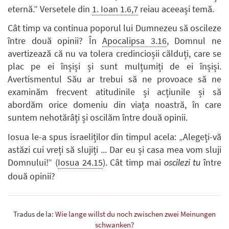
eternă.” Versetele din
1. Ioan 1.6,7
reiau aceeași temă.
Cât timp va continua poporul lui Dumnezeu să oscileze
între două opinii? În
Apocalipsa 3.16
, Domnul ne
avertizează că nu va tolera credincioșii călduți, care se
plac pe ei înșiși și sunt mulțumiți de ei înșiși.
Avertismentul Său ar trebui să ne provoace să ne
examinăm frecvent atitudinile și acțiunile și să
abordăm orice domeniu din viața noastră, în care
suntem nehotărâți și oscilăm între două opinii.
Iosua le-a spus israeliților din timpul acela: „Alegeți-vă
astăzi cui vreți să slujiți ... Dar eu și casa mea vom sluji
Domnului!” (
Iosua 24.15
). Cât timp mai
între
oscilezi tu
două opinii?
Tradus de la:
Wie lange willst du noch zwischen zwei Meinungen
schwanken?