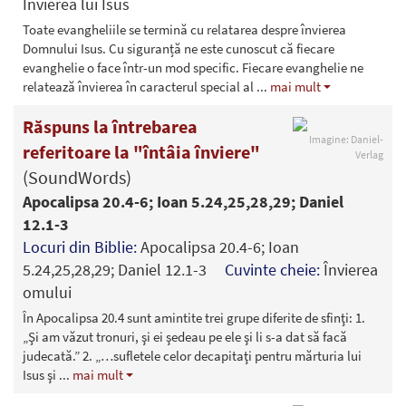
Învierea lui Isus
Toate evangheliile se termină cu relatarea despre învierea
Domnului Isus. Cu siguranță ne este cunoscut că fiecare
evanghelie o face într-un mod specific. Fiecare evanghelie ne
relatează învierea în caracterul special al
...
mai mult
Răspuns la întrebarea
Imagine: Daniel-
referitoare la "întâia înviere"
Verlag
(SoundWords)
Apocalipsa 20.4-6; Ioan 5.24,25,28,29; Daniel
12.1-3
Locuri din Biblie:
Apocalipsa 20.4-6; Ioan
5.24,25,28,29; Daniel 12.1-3
Cuvinte cheie:
Învierea
omului
În Apocalipsa 20.4 sunt amintite trei grupe diferite de sfinţi: 1.
„Şi am văzut tronuri, şi ei şedeau pe ele şi li s-a dat să facă
judecată.” 2. „…sufletele celor decapitaţi pentru mărturia lui
Isus şi
...
mai mult