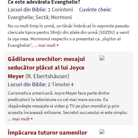
Ce este adevărata Evanghelie?
Locuri din Biblie:
1 Corinteni
Cuvinte cheie:
Evanghelie; Sectă; Mormoni
Nu cu mult timp în urmă, un tânăr îmbrăcat în veșminte pseudo-
clericale tipice pentru Sfinții din zilele din urmă (SDZDU) a venit
la ușa mea. Mormonul respectiv s-a prezentat ca „slujitor al
Evangheliei”,
...
mai mult
Gâdilarea urechilor: mesajul
seducător plăcut al lui Joyce
Meyer
(R. Ebertshäuser)
Locuri din Biblie:
2 Timotei 4
Carismatica americană Joyce Meyer face parte dintre
predicatorii la televiziune cu cel mai mare succes. Ea
răspândeşte mesajele ei video şi TV pe plan mondial şi prin
aceasta încasează milioane. Secretul succesului ei este simplu:
...
mai mult
Împăcarea tuturor oamenilor