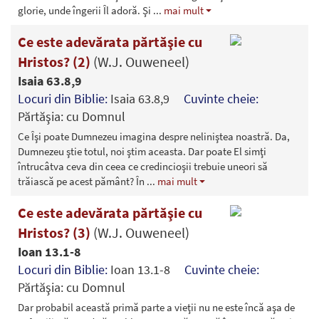
glorie, unde îngerii Îl adoră. Şi
...
mai mult
Ce este adevărata părtăşie cu
Hristos? (2)
(W.J. Ouweneel)
Isaia 63.8,9
Locuri din Biblie:
Isaia 63.8,9
Cuvinte cheie:
Părtăşia: cu Domnul
Ce Îşi poate Dumnezeu imagina despre neliniştea noastră. Da,
Dumnezeu ştie totul, noi ştim aceasta. Dar poate El simţi
întrucâtva ceva din ceea ce credincioşii trebuie uneori să
trăiască pe acest pământ? În
...
mai mult
Ce este adevărata părtăşie cu
Hristos? (3)
(W.J. Ouweneel)
Ioan 13.1-8
Locuri din Biblie:
Ioan 13.1-8
Cuvinte cheie:
Părtăşia: cu Domnul
Dar probabil această primă parte a vieţii nu ne este încă aşa de