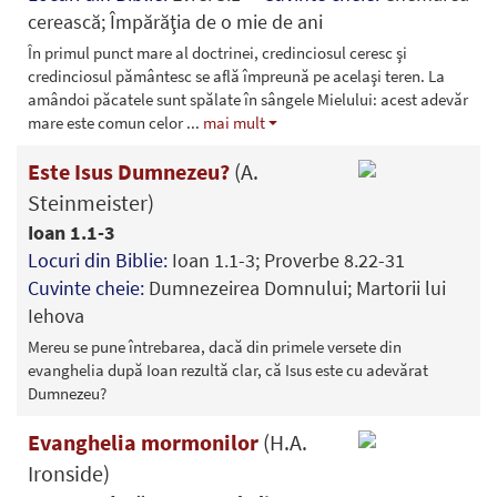
cerească; Împărăţia de o mie de ani
În primul punct mare al doctrinei, credinciosul ceresc şi
credinciosul pământesc se află împreună pe acelaşi teren. La
amândoi păcatele sunt spălate în sângele Mielului: acest adevăr
mare este comun celor
...
mai mult
Este Isus Dumnezeu?
(A.
Steinmeister)
Ioan 1.1-3
Locuri din Biblie:
Ioan 1.1-3; Proverbe 8.22-31
Cuvinte cheie:
Dumnezeirea Domnului; Martorii lui
Iehova
Mereu se pune întrebarea, dacă din primele versete din
evanghelia după Ioan rezultă clar, că Isus este cu adevărat
Dumnezeu?
Evanghelia mormonilor
(H.A.
Ironside)