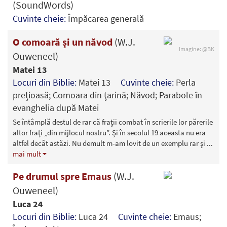
(SoundWords)
Cuvinte cheie:
Împăcarea generală
O comoară şi un năvod
(W.J.
Imagine: @BK
Ouweneel)
Matei 13
Locuri din Biblie:
Matei 13
Cuvinte cheie:
Perla
preţioasă; Comoara din ţarină; Năvod; Parabole în
evanghelia după Matei
Se întâmplă destul de rar că fraţii combat în scrierile lor părerile
altor fraţi „din mijlocul nostru”. Şi în secolul 19 aceasta nu era
altfel decât astăzi. Nu demult m-am lovit de un exemplu rar şi
...
mai mult
Pe drumul spre Emaus
(W.J.
Ouweneel)
Luca 24
Locuri din Biblie:
Luca 24
Cuvinte cheie:
Emaus;