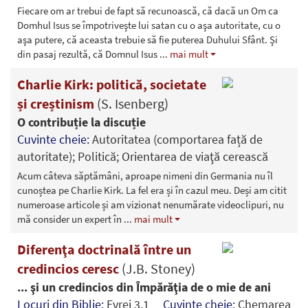
Fiecare om ar trebui de fapt să recunoască, că dacă un Om ca
Domhul Isus se împotriveşte lui satan cu o aşa autoritate, cu o
aşa putere, că aceasta trebuie să fie puterea Duhului Sfânt. Şi
din pasaj rezultă, că Domnul Isus
...
mai mult
Charlie Kirk: politică, societate
și creștinism
(S. Isenberg)
O contribuție la discuție
Cuvinte cheie:
Autoritatea (comportarea față de
autoritate); Politică; Orientarea de viaţă cerească
Acum câteva săptămâni, aproape nimeni din Germania nu îl
cunoștea pe Charlie Kirk. La fel era și în cazul meu. Deși am citit
numeroase articole și am vizionat nenumărate videoclipuri, nu
mă consider un expert în
...
mai mult
Diferenţa doctrinală între un
credincios ceresc
(J.B. Stoney)
... şi un credincios din Împărăţia de o mie de ani
Locuri din Biblie:
Evrei 3.1
Cuvinte cheie:
Chemarea