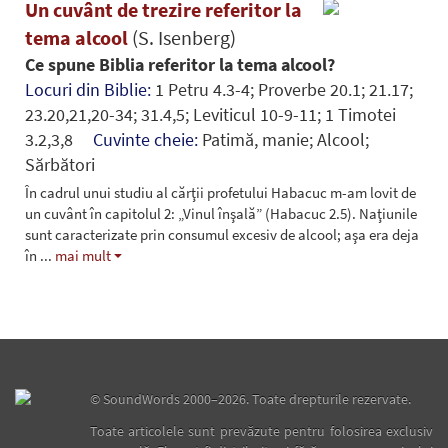
Un cuvânt de trezire referitor la
tema alcool
(S. Isenberg)
Ce spune Biblia referitor la tema alcool?
Locuri din Biblie:
1 Petru 4.3-4; Proverbe 20.1; 21.17;
23.20,21,20-34; 31.4,5; Leviticul 10-9-11; 1 Timotei
3.2,3,8
Cuvinte cheie:
Patimă, manie; Alcool;
Sărbători
În cadrul unui studiu al cărţii profetului Habacuc m-am lovit de
un cuvânt în capitolul 2: „Vinul înşală” (Habacuc 2.5). Naţiunile
sunt caracterizate prin consumul excesiv de alcool; aşa era deja
în
...
mai mult
©
SoundWords
2000–2026. Toate drepturile rezervate.
Toate articolele sunt prevăzute pentru folosirea exclusiv