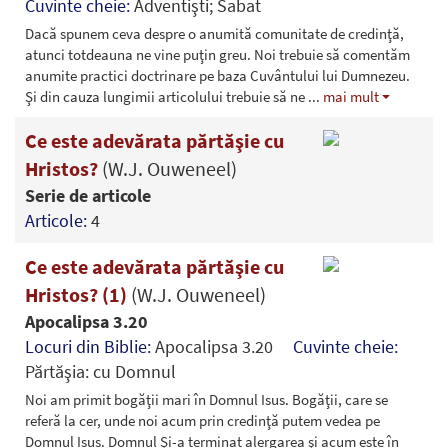
Cuvinte cheie:
Adventişti; Sabat
Dacă spunem ceva despre o anumită comunitate de credinţă,
atunci totdeauna ne vine puţin greu. Noi trebuie să comentăm
anumite practici doctrinare pe baza Cuvântului lui Dumnezeu.
Şi din cauza lungimii articolului trebuie să ne
...
mai mult
Ce este adevărata părtăşie cu
Hristos?
(W.J. Ouweneel)
Serie de articole
Articole:
4
Ce este adevărata părtăşie cu
Hristos? (1)
(W.J. Ouweneel)
Apocalipsa 3.20
Locuri din Biblie:
Apocalipsa 3.20
Cuvinte cheie:
Părtăşia: cu Domnul
Noi am primit bogăţii mari în Domnul Isus. Bogăţii, care se
referă la cer, unde noi acum prin credinţă putem vedea pe
Domnul Isus. Domnul Şi-a terminat alergarea şi acum este în