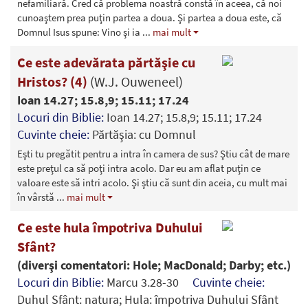
nefamiliară. Cred că problema noastră constă în aceea, că noi
cunoaştem prea puţin partea a doua. Şi partea a doua este, că
Domnul Isus spune: Vino şi ia
...
mai mult
Ce este adevărata părtăşie cu
Hristos? (4)
(W.J. Ouweneel)
Ioan 14.27; 15.8,9; 15.11; 17.24
Locuri din Biblie:
Ioan 14.27; 15.8,9; 15.11; 17.24
Cuvinte cheie:
Părtăşia: cu Domnul
Eşti tu pregătit pentru a intra în camera de sus? Ştiu cât de mare
este preţul ca să poţi intra acolo. Dar eu am aflat puţin ce
valoare este să intri acolo. Şi ştiu că sunt din aceia, cu mult mai
în vârstă
...
mai mult
Ce este hula împotriva Duhului
Sfânt?
(diverşi comentatori: Hole; MacDonald; Darby; etc.)
Locuri din Biblie:
Marcu 3.28-30
Cuvinte cheie:
Duhul Sfânt: natura; Hula: împotriva Duhului Sfânt