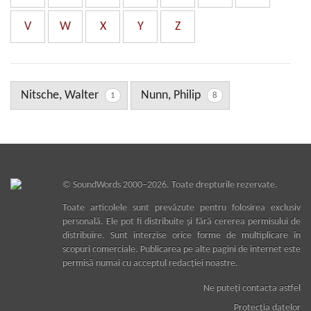
V
W
X
Y
Z
Nitsche, Walter
Nunn, Philip
1
8
©
SoundWords
2000–2026. Toate drepturile rezervate.
Toate articolele sunt prevăzute pentru folosirea exclusiv
personală. Ele pot fi distribuite şi fără cererea permisului de
distribuire. Sunt interzise orice forme de multiplicare în
scopuri comerciale. Publicarea pe alte pagini de internet este
permisă numai cu acceptul redacţiei noastre.
Ne puteţi contacta astfel
Protecţia datelor