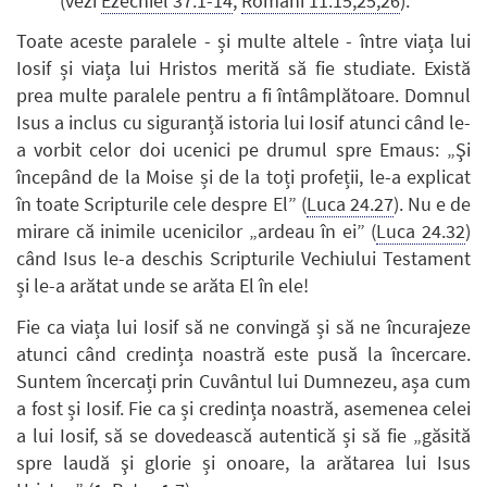
(vezi
Ezechiel 37.1-14
;
Romani 11.15,25,26
).
Toate aceste paralele - și multe altele - între viața lui
Iosif și viața lui Hristos merită să fie studiate. Există
prea multe paralele pentru a fi întâmplătoare. Domnul
Isus a inclus cu siguranță istoria lui Iosif atunci când le-
a vorbit celor doi ucenici pe drumul spre Emaus: „Şi
începând de la Moise și de la toți profeții, le-a explicat
în toate Scripturile cele despre El” (
Luca 24.27
). Nu e de
mirare că inimile ucenicilor „ardeau în ei” (
Luca 24.32
)
când Isus le-a deschis Scripturile Vechiului Testament
și le-a arătat unde se arăta El în ele!
Fie ca viața lui Iosif să ne convingă și să ne încurajeze
atunci când credința noastră este pusă la încercare.
Suntem încercați prin Cuvântul lui Dumnezeu, așa cum
a fost și Iosif. Fie ca și credința noastră, asemenea celei
a lui Iosif, să se dovedească autentică și să fie „găsită
spre laudă şi glorie și onoare, la arătarea lui Isus