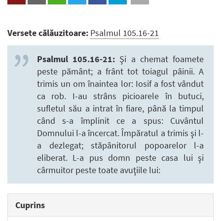
Versete călăuzitoare:
Psalmul 105.16-21
Psalmul 105.16-21:
Şi a chemat foamete
peste pământ; a frânt tot toiagul pâinii. A
trimis un om înaintea lor: Iosif a fost vândut
ca rob. I-au strâns picioarele în butuci,
sufletul său a intrat în fiare, până la timpul
când s-a împlinit ce a spus: Cuvântul
Domnului l-a încercat. Împăratul a trimis şi l-
a dezlegat; stăpânitorul popoarelor l-a
eliberat. L-a pus domn peste casa lui şi
cârmuitor peste toate avuţiile lui:
Cuprins