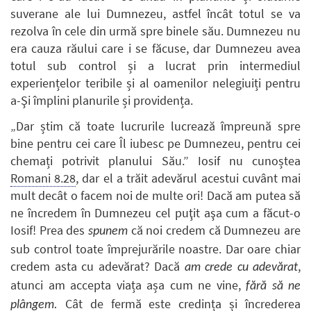
suverane ale lui Dumnezeu, astfel încât totul se va
rezolva în cele din urmă spre binele său. Dumnezeu nu
era cauza răului care i se făcuse, dar Dumnezeu avea
totul sub control și a lucrat prin intermediul
experiențelor teribile și al oamenilor nelegiuiți pentru
a-Şi împlini planurile și providența.
„Dar știm că toate lucrurile lucrează împreună spre
bine pentru cei care Îl iubesc pe Dumnezeu, pentru cei
chemați potrivit planului Său.” Iosif nu cunoștea
Romani 8.28
, dar el a trăit adevărul acestui cuvânt mai
mult decât o facem noi de multe ori! Dacă am putea să
ne încredem în Dumnezeu cel puţit aşa cum a făcut-o
Iosif! Prea des
că noi credem că Dumnezeu are
spunem
sub control toate împrejurările noastre. Dar oare chiar
credem asta cu adevărat? Dacă
,
am crede cu adevărat
atunci am accepta viața așa cum ne vine,
fără să ne
Cât de fermă este credința și încrederea
plângem.