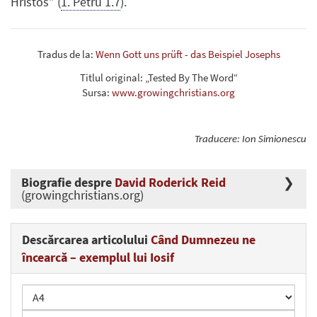
Hristos” (
1. Petru 1.7
).
Tradus de la:
Wenn Gott uns prüft - das Beispiel Josephs
Titlul original: „Tested By The Word“
Sursa:
www.growingchristians.org
Traducere: Ion Simionescu
Biografie despre
David Roderick Reid
(growingchristians.org)
Descărcarea articolului
Când Dumnezeu ne
încearcă – exemplul lui Iosif