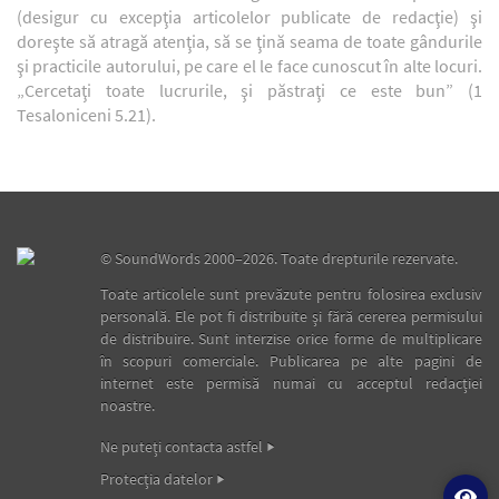
(desigur cu excepţia articolelor publicate de redacţie) şi
doreşte să atragă atenţia, să se ţină seama de toate gândurile
şi practicile autorului, pe care el le face cunoscut în alte locuri.
„Cercetaţi toate lucrurile, şi păstraţi ce este bun” (1
Tesaloniceni 5.21).
©
SoundWords
2000–2026. Toate drepturile rezervate.
Toate articolele sunt prevăzute pentru folosirea exclusiv
personală. Ele pot fi distribuite şi fără cererea permisului
de distribuire. Sunt interzise orice forme de multiplicare
în scopuri comerciale. Publicarea pe alte pagini de
internet este permisă numai cu acceptul redacţiei
noastre.
Ne puteţi contacta astfel
Protecţia datelor