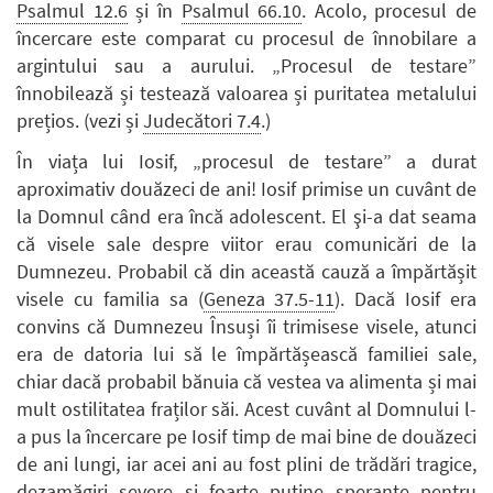
Psalmul 12.6
și în
Psalmul 66.10
. Acolo, procesul de
încercare este comparat cu procesul de înnobilare a
argintului sau a aurului. „Procesul de testare”
înnobilează și testează valoarea și puritatea metalului
prețios. (vezi și
Judecători 7.4
.)
În viața lui Iosif, „procesul de testare” a durat
aproximativ douăzeci de ani! Iosif primise un cuvânt de
la Domnul când era încă adolescent. El şi-a dat seama
că visele sale despre viitor erau comunicări de la
Dumnezeu. Probabil că din această cauză a împărtășit
visele cu familia sa (
Geneza 37.5-11
). Dacă Iosif era
convins că Dumnezeu Însuși îi trimisese visele, atunci
era de datoria lui să le împărtășească familiei sale,
chiar dacă probabil bănuia că vestea va alimenta și mai
mult ostilitatea fraților săi. Acest cuvânt al Domnului l-
a pus la încercare pe Iosif timp de mai bine de douăzeci
de ani lungi, iar acei ani au fost plini de trădări tragice,
dezamăgiri severe și foarte puține speranțe pentru