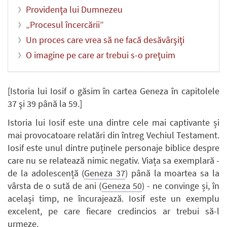
Providenţa lui Dumnezeu
„Procesul încercării”
Un proces care vrea să ne facă desăvârşiţi
O imagine pe care ar trebui s-o preţuim
[Istoria lui Iosif o găsim în cartea Geneza în capitolele
37 şi 39 până la 59.]
Istoria lui Iosif este una dintre cele mai captivante și
mai provocatoare relatări din întreg Vechiul Testament.
Iosif este unul dintre puținele personaje biblice despre
care nu se relatează nimic negativ. Viața sa exemplară -
de la adolescență (
Geneza 37
) până la moartea sa la
vârsta de o sută de ani (
Geneza 50
) - ne convinge și, în
același timp, ne încurajează. Iosif este un exemplu
excelent, pe care fiecare credincios ar trebui să-l
urmeze.