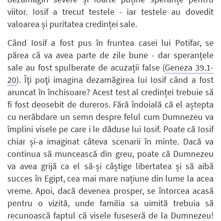
viitor. Iosif a trecut testele - iar testele au dovedit
valoarea și puritatea credinței sale.
Când Iosif a fost pus în fruntea casei lui Potifar, se
părea că va avea parte de zile bune - dar speranțele
sale au fost spulberate de acuzații false (
Geneza 39.1-
20
). Îţi poţi imagina dezamăgirea lui Iosif când a fost
aruncat în închisoare? Acest test al credinței trebuie să
fi fost deosebit de dureros. Fără îndoială că el aștepta
cu nerăbdare un semn despre felul cum Dumnezeu va
împlini visele pe care i le dăduse lui Iosif. Poate că Iosif
chiar și-a imaginat câteva scenarii în minte. Dacă va
continua să muncească din greu, poate că Dumnezeu
va avea grijă ca el să-și câștige libertatea și să aibă
succes în Egipt, cea mai mare națiune din lume la acea
vreme. Apoi, dacă devenea prosper, se întorcea acasă
pentru o vizită, unde familia sa uimită trebuia să
recunoască faptul că visele fuseseră de la Dumnezeu!