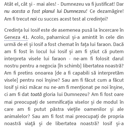
Atât el, cât și - mai ales! - Dumnezeu va fi justificat! Dar
Ce dezamăgire!
nu acesta a fost planul lui Dumnezeu!
Am fi trecut
cu succes acest test al credinței?
noi
Credința lui Iosif este de asemenea pusă la încercare în
Geneza 41
. Acolo, paharnicul și-a amintit în cele din
urmă de el și Iosif a fost chemat în fața lui faraon. Dacă
am fi fost în locul lui Iosif și am fi știut că putem
interpreta visele lui faraon - ne-am fi folosit darul
nostru pentru a negocia [în schimb] libertatea noastră?
Am fi pretins onoarea [de a fi capabili să interpretăm
visele] pentru noi înșine? Sau am fi făcut cum a făcut
Iosif și nici măcar nu ne-am fi menționat pe noi înșine,
ci am fi dat
gloria lui Dumnezeu? Am fi fost oare
toată
mai preocupați de semnificația viselor și de modul în
care am fi putut păstra viețile oamenilor și ale
animalelor? Sau am fi fost mai preocupați de propria
noastră viaţă și de libertatea noastră? Iosif și-a