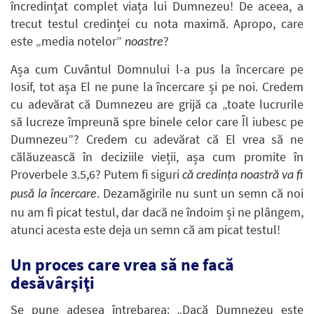
încredințat complet viața lui Dumnezeu! De aceea, a
trecut testul credinței cu nota maximă. Apropo, care
este „media notelor”
?
noastre
Așa cum Cuvântul Domnului l-a pus la încercare pe
Iosif, tot așa El ne pune la încercare și pe noi. Credem
cu adevărat că Dumnezeu are grijă ca „toate lucrurile
să lucreze împreună spre binele celor care Îl iubesc pe
Dumnezeu”? Credem cu adevărat că El vrea să ne
călăuzească în deciziile vieții, așa cum promite în
Proverbele 3.5,6? Putem fi siguri
că credința noastră va fi
. Dezamăgirile nu sunt un semn că noi
pusă la încercare
nu am fi picat testul, dar dacă ne îndoim și ne plângem,
atunci acesta este deja un semn că am picat testul!
Un proces care vrea să ne facă
desăvârşiţi
Se pune adesea întrebarea: „Dacă Dumnezeu este