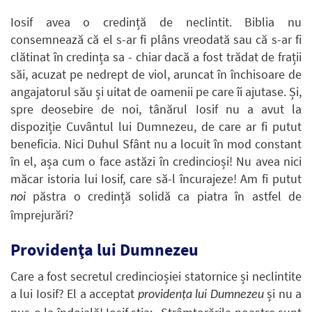
Iosif avea o credință de neclintit. Biblia nu
consemnează că el s-ar fi plâns vreodată sau că s-ar fi
clătinat în credința sa - chiar dacă a fost trădat de frații
săi, acuzat pe nedrept de viol, aruncat în închisoare de
angajatorul său și uitat de oamenii pe care îi ajutase. Și,
spre deosebire de noi, tânărul Iosif nu a avut la
dispoziție Cuvântul lui Dumnezeu, de care ar fi putut
beneficia. Nici Duhul Sfânt nu a locuit în mod constant
în el, așa cum o face astăzi în credincioși! Nu avea nici
măcar istoria lui Iosif, care să-l încurajeze! Am fi putut
păstra o credință solidă ca piatra în astfel de
noi
împrejurări?
Providenţa lui Dumnezeu
Care a fost secretul credincioșiei statornice și neclintite
a lui Iosif? El a acceptat
și nu a
providența lui Dumnezeu