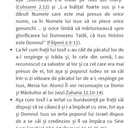
(
Coloseni 2.12
) și „L-a înălțat foarte sus și I-a
dăruit Numele care este mai presus de orice
nume, ca în Numele lui Isus să se plece orice
genunchi ... și orice limbă să mărturisească spre
glorificarea lui Dumnezeu Tatăl, că Isus Hristos
este Domnul” (
Filipeni 2.9-11
).
La fel cum frații lui Iosif s-au căit de păcatul lor de
a-l respinge și trăda și, în cele din urmă, l-au
recunoscut ca salvator al lor și ca cel care era mai
presus de ei, tot așa și poporul iudeu se va căi
într-o zi viitoare de păcatul lor de a-L respinge pe
Isus, Mesia lor. Atunci Îl vor recunoaște ca Domn
și Mântuitor al lor (vezi
Zaharia 12.10-14
).
Așa cum Iosif i-a iertat cu bunăvoință pe frații săi
dispuşi să se căiască și i-a împăcat cu sine, tot așa
și Domnul Isus va ierta poporul lui Israel dispus
de a se căi și credincios și îl va împăca cu Sine