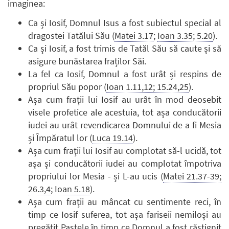
imaginea:
Ca și Iosif, Domnul Isus a fost subiectul special al
dragostei Tatălui Său (
Matei 3.17
;
Ioan 3.35; 5.20
).
Ca și Iosif, a fost trimis de Tatăl Său să caute și să
asigure bunăstarea fraților Săi.
La fel ca Iosif, Domnul a fost urât și respins de
propriul Său popor (
Ioan 1.11,12; 15.24,25
).
Așa cum frații lui Iosif au urât în mod deosebit
visele profetice ale acestuia, tot așa conducătorii
iudei au urât revendicarea Domnului de a fi Mesia
și Împăratul lor (
Luca 19.14
).
Așa cum frații lui Iosif au complotat să-l ucidă, tot
așa și conducătorii iudei au complotat împotriva
propriului lor Mesia - și L-au ucis (
Matei 21.37-39;
26.3,4
;
Ioan 5.18
).
Așa cum frații au mâncat cu sentimente reci, în
timp ce Iosif suferea, tot așa fariseii nemiloși au
pregătit Paștele în timp ce Domnul a fost răstignit