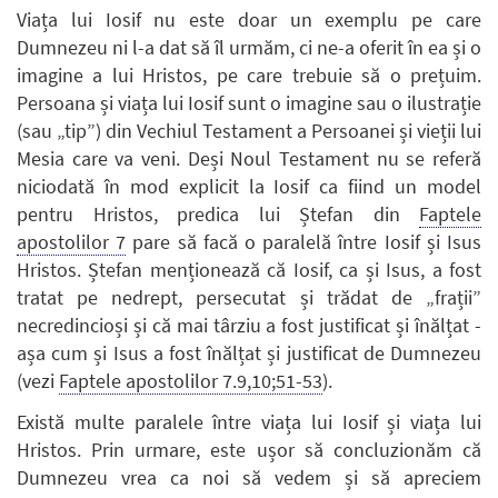
Viața lui Iosif nu este doar un exemplu pe care
Dumnezeu ni l-a dat să îl urmăm, ci ne-a oferit în ea și o
imagine a lui Hristos, pe care trebuie să o prețuim.
Persoana și viața lui Iosif sunt o imagine sau o ilustrație
(sau „tip”) din Vechiul Testament a Persoanei și vieții lui
Mesia care va veni. Deși Noul Testament nu se referă
niciodată în mod explicit la Iosif ca fiind un model
pentru Hristos, predica lui Ștefan din
Faptele
apostolilor 7
pare să facă o paralelă între Iosif și Isus
Hristos. Ștefan menționează că Iosif, ca și Isus, a fost
tratat pe nedrept, persecutat și trădat de „frații”
necredincioși și că mai târziu a fost justificat și înălțat -
așa cum și Isus a fost înălțat și justificat de Dumnezeu
(vezi
Faptele apostolilor 7.9,10;51-53
).
Există multe paralele între viața lui Iosif și viața lui
Hristos. Prin urmare, este ușor să concluzionăm că
Dumnezeu vrea ca noi să vedem și să apreciem