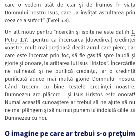
care o vedem atât de clar și de frumos în viața
Domnului nostru Isus, care „a învățat ascultarea prin
ceea ce a suferit” (
Evrei 5.8
).
Un alt motiv pentru încercări și ispite ne este dat în
1.
Petru 1.7
: „pentru ca încercarea [dovedirea] credinței
voastre, mult mai prețioasă decât aurul care piere, dar
care este încercat prin foc, să fie găsită spre laudă şi
glorie și onoare, la arătarea lui Isus Hristos”. Încercările
ne rafinează și ne purifică credința, iar o credință
purificată aduce mai multă glorie Domnului nostru.
Când trecem cu bine testele credinței noastre,
Dumnezeu are plăcere - și Isus Hristos este onorat!
Numai această cunoaștere ar trebui să ne ajute să nu
ne mai plângem și să nu mai punem la îndoială căile lui
Dumnezeu cu noi.
O imagine pe care ar trebui s-o preţuim