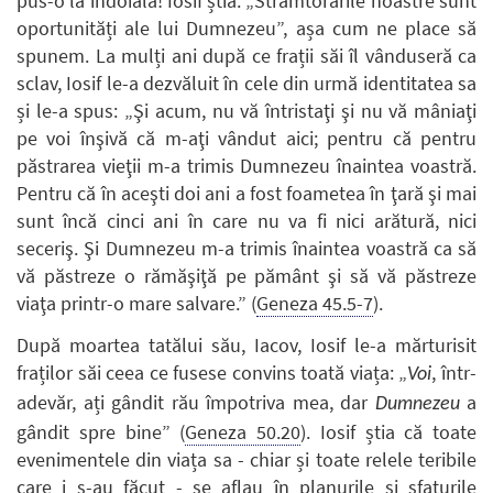
pus-o la îndoială! Iosif știa: „Strâmtorările noastre sunt
oportunități ale lui Dumnezeu”, așa cum ne place să
spunem. La mulți ani după ce frații săi îl vânduseră ca
sclav, Iosif le-a dezvăluit în cele din urmă identitatea sa
și le-a spus: „Şi acum, nu vă întristaţi şi nu vă mâniaţi
pe voi înşivă că m-aţi vândut aici; pentru că pentru
păstrarea vieţii m-a trimis Dumnezeu înaintea voastră.
Pentru că în aceşti doi ani a fost foametea în ţară şi mai
sunt încă cinci ani în care nu va fi nici arătură, nici
seceriş. Şi Dumnezeu m-a trimis înaintea voastră ca să
vă păstreze o rămăşiţă pe pământ şi să vă păstreze
viaţa printr-o mare salvare.” (
Geneza 45.5-7
).
După moartea tatălui său, Iacov, Iosif le-a mărturisit
fraților săi ceea ce fusese convins toată viața: „
, într-
Voi
adevăr, ați gândit rău împotriva mea, dar
a
Dumnezeu
gândit spre bine” (
Geneza 50.20
). Iosif știa că toate
evenimentele din viața sa - chiar și toate relele teribile
care i s-au făcut - se aflau în planurile și sfaturile