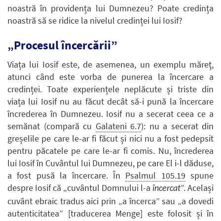
noastră în providența lui Dumnezeu? Poate credința
noastră să se ridice la nivelul credinței lui Iosif?
„Procesul încercării”
Viața lui Iosif este, de asemenea, un exemplu măreţ,
atunci când este vorba de punerea la încercare a
credinței. Toate experiențele neplăcute și triste din
viața lui Iosif nu au făcut decât să-i pună la încercare
încrederea în Dumnezeu. Iosif nu a secerat ceea ce a
semănat (compară cu
Galateni 6.7
): nu a secerat din
greșelile pe care le-ar fi făcut și nici nu a fost pedepsit
pentru păcatele pe care le-ar fi comis. Nu, încrederea
lui Iosif în Cuvântul lui Dumnezeu, pe care El i-l dăduse,
a fost pusă la încercare. În
Psalmul 105.19
spune
despre Iosif că „cuvântul Domnului l-a
”. Același
încercat
cuvânt ebraic tradus aici prin „a încerca” sau „a dovedi
autenticitatea” [traducerea Menge] este folosit și în