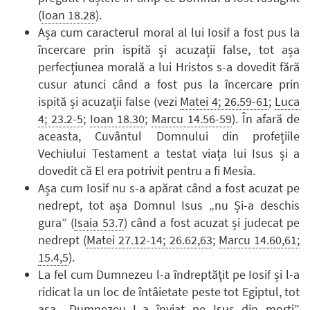
(
Ioan 18.28
).
Așa cum caracterul moral al lui Iosif a fost pus la
încercare prin ispită și acuzații false, tot așa
perfecțiunea morală a lui Hristos s-a dovedit fără
cusur atunci când a fost pus la încercare prin
ispită și acuzații false (vezi
Matei 4; 26.59-61
;
Luca
4; 23.2-5
;
Ioan 18.30
;
Marcu 14.56-59
). În afară de
aceasta, Cuvântul Domnului din profețiile
Vechiului Testament a testat viața lui Isus și a
dovedit că El era potrivit pentru a fi Mesia.
Așa cum Iosif nu s-a apărat când a fost acuzat pe
nedrept, tot așa Domnul Isus „nu Și-a deschis
gura” (
Isaia 53.7
) când a fost acuzat și judecat pe
nedrept (
Matei 27.12-14; 26.62,63
;
Marcu 14.60,61;
15.4,5
).
La fel cum Dumnezeu l-a îndreptăţit pe Iosif și l-a
ridicat la un loc de întâietate peste tot Egiptul, tot
așa „Dumnezeu L-a înviat pe Isus din morți”