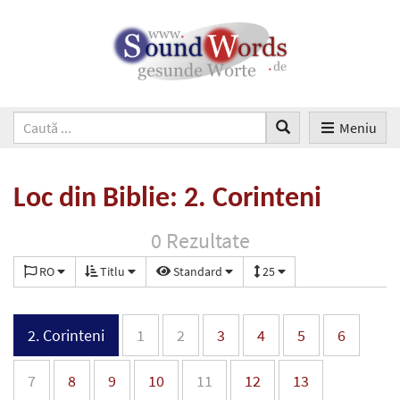
Meniu
Loc din Biblie: 2. Corinteni
0 Rezultate
RO
Titlu
Standard
25
2. Corinteni
1
2
3
4
5
6
7
8
9
10
11
12
13