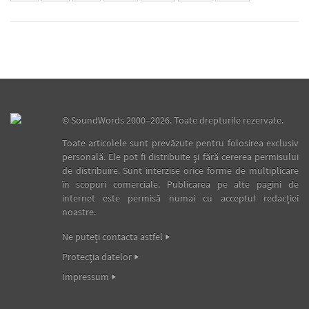
©
SoundWords
2000–2026. Toate drepturile rezervate.
Toate articolele sunt prevăzute pentru folosirea exclusiv
personală. Ele pot fi distribuite şi fără cererea permisului
de distribuire. Sunt interzise orice forme de multiplicare
în scopuri comerciale. Publicarea pe alte pagini de
internet este permisă numai cu acceptul redacţiei
noastre.
Ne puteţi contacta astfel
Protecţia datelor
Impressum