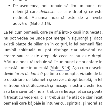
De asemenea, noi trebuie să fim un punct de
referință care
definește
ce este drept și ce este
nedrept. Misiunea noastră este de a revela
adevărul (
Matei 5.15
).
La fel cum oamenii, care se află într-o casă întunecată,
nu pot vedea pe unde pot merge în siguranță și dacă
există pânze de păianjen în colțuri, la fel oamenii fără
lumină spirituală nu pot distinge clar adevărul de
eroare sau ce este drept de ceea ce nu este drept.
Mărturia noastră trebuie să fie un punct de orientare în
această lume întunecată (
Matei 5.14
). Aşa cum orașele
devin
faruri de lumină
pe timp de noapte, vizibile de la
o depărtare de kilometri și servesc drept busolă, la fel
ar trebui să strălucească și mesajul nostru creștin (cu
sau fără cuvinte) - nu ar trebui să fie aşa fel ca să poată
fi trecut cu vederea, ci ar trebui să fie atât de clar încât
oamenii care bâjbâie în întunericul spiritual și moral să