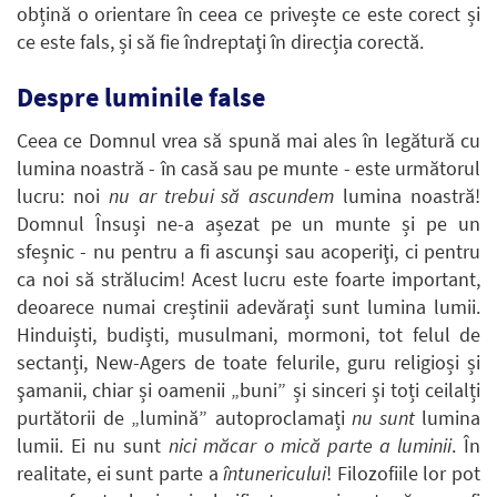
obțină o orientare în ceea ce privește ce este corect și
ce este fals, și să fie îndreptaţi în direcția corectă.
Despre luminile false
Ceea ce Domnul vrea să spună mai ales în legătură cu
lumina noastră - în casă sau pe munte - este următorul
lucru: noi
nu
ar trebui să
ascundem
lumina noastră!
Domnul Însuși ne-a așezat pe un munte și pe un
sfeșnic - nu pentru a fi ascunşi sau acoperiţi, ci pentru
ca noi să strălucim! Acest lucru este foarte important,
deoarece numai creștinii adevărați sunt lumina lumii.
Hinduiști, budiști, musulmani, mormoni, tot felul de
sectanți, New-Agers de toate felurile, guru religioși și
şamanii, chiar și oamenii „buni” și sinceri și toți ceilalți
purtătorii de „lumină” autoproclamați
nu sunt
lumina
lumii. Ei nu sunt
nici măcar o mică parte a luminii
. În
realitate, ei sunt parte a
întunericului
! Filozofiile lor pot