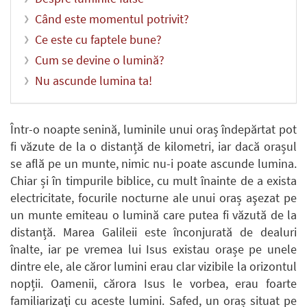
Când este momentul potrivit?
Ce este cu faptele bune?
Cum se devine o lumină?
Nu ascunde lumina ta!
Într-o noapte senină, luminile unui oraș îndepărtat pot
fi văzute de la o distanță de kilometri, iar dacă orașul
se află pe un munte, nimic nu-i poate ascunde lumina.
Chiar și în timpurile biblice, cu mult înainte de a exista
electricitate, focurile nocturne ale unui oraș aşezat pe
un munte emiteau o lumină care putea fi văzută de la
distanță. Marea Galileii este înconjurată de dealuri
înalte, iar pe vremea lui Isus existau orașe pe unele
dintre ele, ale căror lumini erau clar vizibile la orizontul
nopții. Oamenii, cărora Isus le vorbea, erau foarte
familiarizaţi cu aceste lumini. Safed, un oraș situat pe