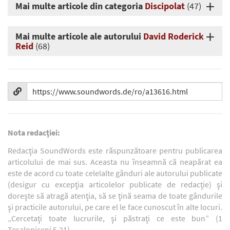
Mai multe articole din categoria
Discipolat
(47)
Mai multe articole ale autorului
David Roderick
Reid
(68)
Nota redacţiei:
Redacţia SoundWords este răspunzătoare pentru publicarea
articolului de mai sus. Aceasta nu înseamnă că neapărat ea
este de acord cu toate celelalte gânduri ale autorului publicate
(desigur cu excepţia articolelor publicate de redacţie) şi
doreşte să atragă atenţia, să se ţină seama de toate gândurile
şi practicile autorului, pe care el le face cunoscut în alte locuri.
„Cercetaţi toate lucrurile, şi păstraţi ce este bun” (1
Tesaloniceni 5.21).