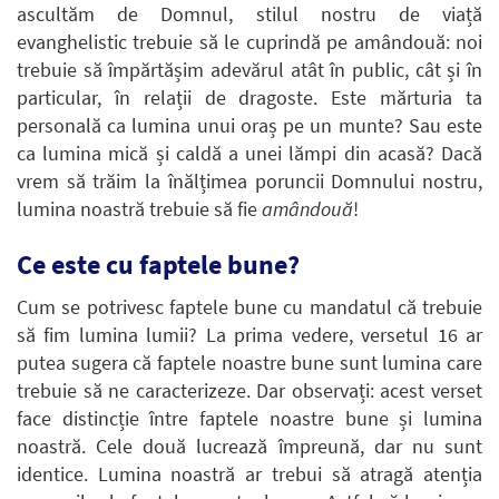
ascultăm de Domnul, stilul nostru de viață
evanghelistic trebuie să le cuprindă pe amândouă: noi
trebuie să împărtășim adevărul atât în public, cât și în
particular, în relații de dragoste. Este mărturia ta
personală ca lumina unui oraș pe un munte? Sau este
ca lumina mică și caldă a unei lămpi din acasă? Dacă
vrem să trăim la înălțimea poruncii Domnului nostru,
lumina noastră trebuie să fie
amândouă
!
Ce este cu faptele bune?
Cum se potrivesc faptele bune cu mandatul că trebuie
să fim lumina lumii? La prima vedere, versetul 16 ar
putea sugera că faptele noastre bune sunt lumina care
trebuie să ne caracterizeze. Dar observați: acest verset
face distincție între faptele noastre bune și lumina
noastră. Cele două lucrează împreună, dar nu sunt
identice. Lumina noastră ar trebui să atragă atenția