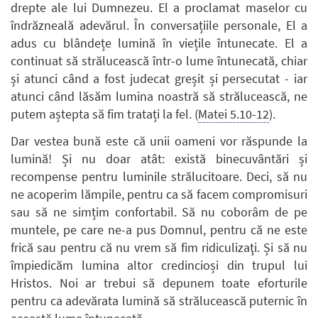
drepte ale lui Dumnezeu. El a proclamat maselor cu
îndrăzneală adevărul. În conversațiile personale, El a
adus cu blândețe lumină în viețile întunecate. El a
continuat să strălucească într-o lume întunecată, chiar
și atunci când a fost judecat greșit și persecutat - iar
atunci când lăsăm lumina noastră să strălucească, ne
putem aștepta să fim tratați la fel. (
Matei 5.10-12
).
Dar vestea bună este că unii oameni vor răspunde la
lumină! Și nu doar atât: există binecuvântări și
recompense pentru luminile strălucitoare. Deci, să nu
ne acoperim lămpile, pentru ca să facem compromisuri
sau să ne simțim confortabil. Să nu coborâm de pe
muntele, pe care ne-a pus Domnul, pentru că ne este
frică sau pentru că nu vrem să fim ridiculizaţi. Și să nu
împiedicăm lumina altor credincioși din trupul lui
Hristos. Noi ar trebui să depunem toate eforturile
pentru ca adevărata lumină să strălucească puternic în