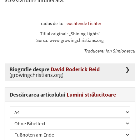
această lume întunecată.
Tradus de la:
Leuchtende Lichter
Titlul original: „Shining Lights“
Sursa: www.growingchristians.org
Traducere: Ion Simionescu
Biografie despre
David Roderick Reid
(growingchristians.org)
Descărcarea articolului
Lumini strălucitoare