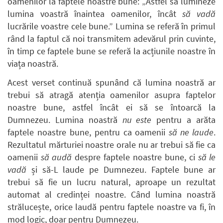
oamenilor la faptele noastre bune: „Astfel să lumineze
lumina voastră înaintea oamenilor, încât
să vadă
lucrările voastre cele bune.” Lumina se referă în primul
rând la faptul că noi transmitem adevărul prin cuvinte,
în timp ce faptele bune se referă la acțiunile noastre în
viața noastră.
Acest verset continuă spunând că lumina noastră ar
trebui să atragă atenția oamenilor asupra faptelor
noastre bune, astfel încât ei să se întoarcă la
Dumnezeu. Lumina noastră
nu este
pentru a arăta
faptele noastre bune, pentru ca oamenii
să ne laude
.
Rezultatul mărturiei noastre orale nu ar trebui să fie ca
oamenii
să audă
despre faptele noastre bune, ci
să le
vadă
și să-L laude pe Dumnezeu. Faptele bune ar
trebui să fie un lucru natural, aproape un rezultat
automat al credinței noastre. Când lumina noastră
strălucește, orice laudă pentru faptele noastre va fi, în
mod logic, doar pentru Dumnezeu.