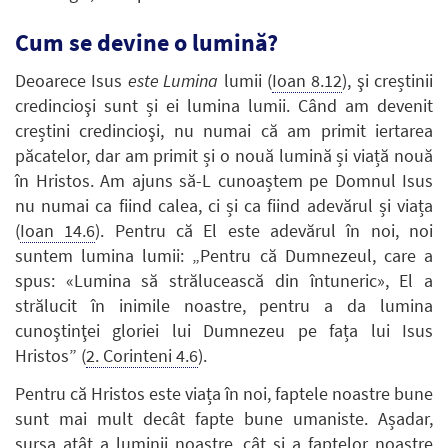
Cum se devine o lumină?
Deoarece Isus
este Lumina
lumii (
Ioan 8.12
), şi creștinii
credincioşi sunt și ei lumina lumii. Când am devenit
creștini credincioşi, nu numai că am primit iertarea
păcatelor, dar am primit și o nouă lumină și viață nouă
în Hristos. Am ajuns să-L cunoaștem pe Domnul Isus
nu numai ca fiind calea, ci și ca fiind adevărul și viața
(
Ioan 14.6
). Pentru că El este adevărul în noi, noi
suntem lumina lumii: „Pentru că Dumnezeul, care a
spus: «Lumina să strălucească din întuneric», El a
strălucit în inimile noastre, pentru a da lumina
cunoştinţei gloriei lui Dumnezeu pe fața lui Isus
Hristos” (
2. Corinteni 4.6
).
Pentru că Hristos este viața în noi, faptele noastre bune
sunt mai mult decât fapte bune umaniste. Așadar,
sursa atât a luminii noastre, cât și a faptelor noastre