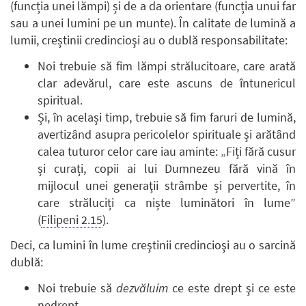
(funcția unei lămpi) și de a da orientare (funcția unui far
sau a unei lumini pe un munte). În calitate de lumină a
lumii, creștinii credincioşi au o dublă responsabilitate:
Noi trebuie să fim lămpi strălucitoare, care arată
clar adevărul, care este ascuns de întunericul
spiritual.
Și, în același timp, trebuie să fim faruri de lumină,
avertizând asupra pericolelor spirituale și arătând
calea tuturor celor care iau aminte: „Fiți fără cusur
și curați, copii ai lui Dumnezeu fără vină în
mijlocul unei generaţii strâmbe și pervertite, în
care străluciți ca niște luminători în lume”
(
Filipeni 2.15
).
Deci, ca lumini în lume creştinii credincioşi au o sarcină
dublă:
Noi trebuie să
dezvăluim
ce este drept şi ce este
nedrept.