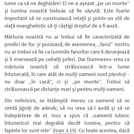
lume ca să ne deghizăm! El ne-a așezat „pe un munte”
și lumina noastră trebuie să fie văzută. Este foarte
important să se construiască relații și printr-un stil de
viață evanghelistic să-ţi câștigi dreptul de a fi auzit.
Mărturia noastră nu ar trebui să fie caracterizată de
predici de foc și pucioasă; de asemenea, „farul” nostru
nu ar trebui să fie ca luminile farurilor care îi deranjează
și îi enervează pe ceilalți șoferi. Dar Dumnezeu vrea ca
mărturia noastră să strălucească într-o lume
întunecată, în care atât de mulți oameni sunt
pierduți
-
nu doar „în casă”, ci și „pe munte”. Trebui să
strălucească pe distanțe mari și pentru mulți oameni.
Din nefericire, se întâmplă mereu ca oamenii să se
simtă jigniți de adevăr, să nu vrea să-l audă și să se
îndepărteze de el. Isus a spus că „oamenii iubesc
întunericul mai degrabă decât lumina, pentru că
faptele lor sunt rele” (
Ioan 3.19
). Cu toate acestea, dacă