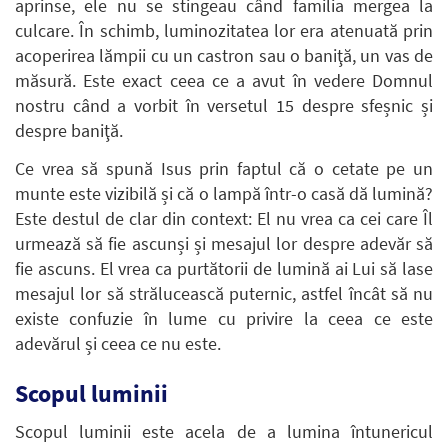
aprinse, ele nu se stingeau când familia mergea la
culcare. În schimb, luminozitatea lor era atenuată prin
acoperirea lămpii cu un castron sau o baniţă, un vas de
măsură. Este exact ceea ce a avut în vedere Domnul
nostru când a vorbit în versetul 15 despre sfeșnic și
despre baniţă.
Ce vrea să spună Isus prin faptul că o cetate pe un
munte este vizibilă și că o lampă într-o casă dă lumină?
Este destul de clar din context: El nu vrea ca cei care Îl
urmează să fie ascunși și mesajul lor despre adevăr să
fie ascuns. El vrea ca purtătorii de lumină ai Lui să lase
mesajul lor să strălucească puternic, astfel încât să nu
existe confuzie în lume cu privire la ceea ce este
adevărul și ceea ce nu este.
Scopul luminii
Scopul luminii este acela de a lumina întunericul