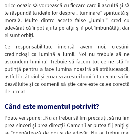
orice ocazie să vorbească cu fiecare care îi ascultă și să
le răspundă la ideile lor despre „iluminare” spirituală și
morală. Multe dintre aceste false „lumini” cred cu
adevărat că îi pot ajuta pe alții şi îi pot îmbunătăți; dar
ei sunt orbiți.
Ce responsabilitate imensă avem noi, creștinii
credincioşi ca lumină a lumii! Noi nu trebuie să ne
ascundem lumina! Trebuie să facem tot ce ne stă în
putință pentru a face lumina noastră să strălucească,
astfel încât răul și eroarea acestei lumi întunecate să fie
dezvăluite și ca oamenii să știe care este calea corectă
de urmat.
Când este momentul potrivit?
Poate vei spune: „Nu ar trebui să fim precauţi, să nu fim
prea sinceri și prea direcți? Oamenii ar putea fi jigniți și
se îndepărtează de noi şi de adevăr. Nu ar trebui mai