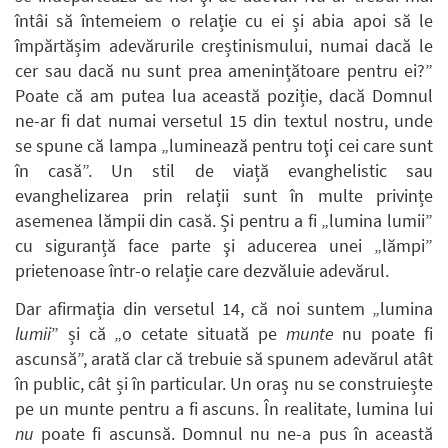
întâi să întemeiem o relație cu ei și abia apoi să le
împărtășim adevărurile creștinismului, numai dacă le
cer sau dacă nu sunt prea amenințătoare pentru ei?”
Poate că am putea lua această poziție, dacă Domnul
ne-ar fi dat numai versetul 15 din textul nostru, unde
se spune că lampa „luminează pentru toţi cei care sunt
în casă”. Un stil de viață evanghelistic sau
evanghelizarea prin relații sunt în multe privințe
asemenea lămpii din casă. Și pentru a fi „lumina lumii”
cu siguranță face parte şi aducerea unei „lămpi”
prietenoase într-o relație care dezvăluie adevărul.
Dar afirmația din versetul 14, că noi suntem „lumina
lumii
” și că „o cetate situată pe
munte
nu poate fi
ascunsă”, arată clar că trebuie să spunem adevărul atât
în public, cât și în particular. Un oraș nu se construiește
pe un munte pentru a fi ascuns. În realitate, lumina lui
nu
poate fi ascunsă. Domnul nu ne-a pus în această