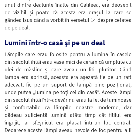
unul dintre dealurile înalte din Galileea, era deosebit
de vizibil și poate că acesta era orașul la care se
gândea Isus când a vorbit în versetul 14 despre cetatea
de pe deal.
Lumini într-o casă şi pe un deal
Lămpile care erau folosite pentru a lumina în casele
din secolul întâi erau vase mici de ceramică umplute cu
ulei de măsline și care aveau un fitil plutitor. Când
lampa era aprinsă, aceasta era așezată fie pe un raft
adecvat, fie pe un suport de lampă bine poziționat,
unde putea „lumina pe toți cei din casă”. Aceste lămpi
din secolul întâi într-adevăr nu erau la fel de luminoase
și confortabile ca lămpile noastre moderne, dar
dădeau suficientă lumină atâta timp cât fitilul era
îngrijit, iar sfeșnicul era plasat într-un loc central.
Deoarece aceste lămpi aveau nevoie de foc pentru a fi