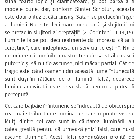
suna foarte logic şi clarificatoare, și pot părea a fi
modele bune, dar, conform Sfintei Scripturi, aceasta
este doar o iluzie, căci „însuşi Satan se preface în înger
al luminii. Nu este deci mare lucru dacă şi slujitorii lui
se prefac în slujitori ai dreptăţii” (
2. Corinteni 11.14,15
).
Luminile false pot deci realmente da impresia că ar fi
„creștine”, care îndeplinesc un serviciu „creștin”. Nu e
de mirare că luminile noastre trebuie să strălucească
puternic și să nu fie ascunse, nici măcar parțial. Cât de
tragic este când oamenii din această lume întunecată
sunt duşi în rătăcire de o „lumină” falsă, deoarece
lumina adevărată este prea slabă pentru a putea fi
percepută.
Cel care bâjbâie în întuneric se îndreaptă de obicei spre
cea mai strălucitoare lumină pe care o poate vedea.
Mulți dintre cei care sunt în căutarea iluminării iau
calea greșită pentru că urmează ghizi falși, care nu-și
ascund „lumina”. Acești falși conducători profită de