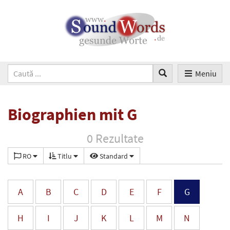
Meniu
Biographien mit G
0 Rezultate
RO
Titlu
Standard
A
B
C
D
E
F
G
H
I
J
K
L
M
N