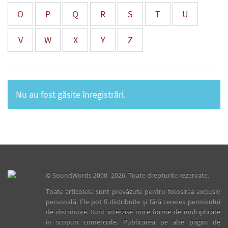
O
P
Q
R
S
T
U
V
W
X
Y
Z
Nu au fost găsite înregistrări.
©
SoundWords
2000–2026. Toate drepturile rezervate.
Toate articolele sunt prevăzute pentru folosirea exclusiv
personală. Ele pot fi distribuite şi fără cererea permisului
de distribuire. Sunt interzise orice forme de multiplicare
în scopuri comerciale. Publicarea pe alte pagini de