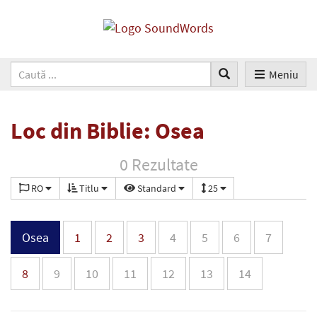
Meniu
Loc din Biblie: Osea
0 Rezultate
RO
Titlu
Standard
25
Osea
1
2
3
4
5
6
7
8
9
10
11
12
13
14