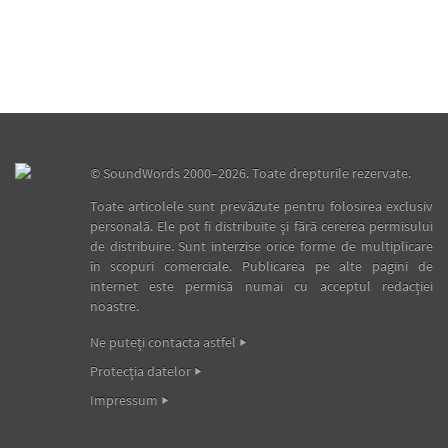
©
SoundWords
2000–2026. Toate drepturile rezervate.
Toate articolele sunt prevăzute pentru folosirea exclusiv
personală. Ele pot fi distribuite şi fără cererea permisului
de distribuire. Sunt interzise orice forme de multiplicare
în scopuri comerciale. Publicarea pe alte pagini de
internet este permisă numai cu acceptul redacţiei
noastre.
Ne puteţi contacta astfel
Protecţia datelor
Impressum