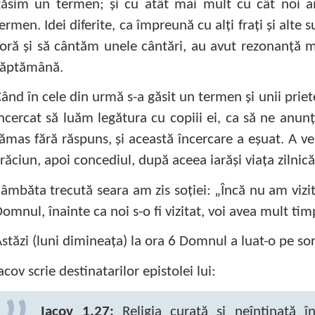
găsim un termen; şi cu atât mai mult cu cât noi a
ermen. Idei diferite, ca împreună cu alţi fraţi şi alte 
oră şi să cântăm unele cântări, au avut rezonanţă 
săptămână.
ând în cele din urmă s-a găsit un termen şi unii prie
ncercat să luăm legătura cu copiii ei, ca să ne anun
ămas fără răspuns, şi această încercare a eşuat. A ve
răciun, apoi concediul, după aceea iarăşi viaţa zilnic
âmbăta trecută seara am zis soţiei: „Încă nu am vizit
omnul, înainte ca noi s-o fi vizitat, voi avea mult tim
stăzi (luni dimineaţa) la ora 6 Domnul a luat-o pe so
acov scrie destinatarilor epistolei lui:
Iacov 1.27:
Religia curată şi neîntinată î