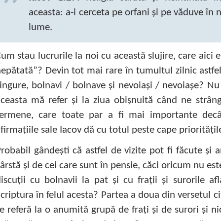
aceasta: a-i cerceta pe orfani şi pe văduve în n
lume.
um stau lucrurile la noi cu această slujire, care aici e
epătată”? Devin tot mai rare în tumultul zilnic astfel d
ingure, bolnavi / bolnave şi nevoiaşi / nevoiaşe? Nu 
ceasta mă refer şi la ziua obişnuită când ne strâ
termene, care toate par a fi mai importante decâ
firmaţiile sale Iacov dă cu totul peste cape priorităţile
robabil gândeşti că astfel de vizite pot fi făcute şi ar
ârstă şi de cei care sunt în pensie, căci oricum nu est
iscuţii cu bolnavii la pat şi cu fraţii şi surorile a
criptura în felul acesta? Partea a doua din versetul ci
e referă la o anumită grupă de fraţi şi de surori şi n