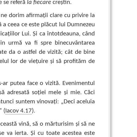
e se referă
la fiecare
creştin.
e dorim afirmaţii clare cu privire la
ă a ceea ce este plăcut lui Dumnezeu
caţiilor Lui. Şi ca întotdeauna, când
din urmă va fi spre binecuvântarea
te da o astfel de vizită; cât de bine
felul lor de vieţuire şi să profităm de
-ar putea face o vizită. Evenimentul
să adresată soţiei mele şi mie. Căci
atunci suntem vinovaţi: „Deci aceluia
” (
Iacov 4.17
).
ceastă vină, să o mărturisim şi să ne
e va ierta. Şi cu toate acestea este