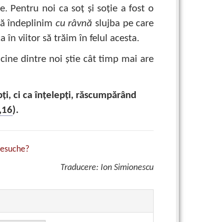
. Pentru noi ca soţ şi soţie a fost o
 să îndeplinim
cu râvnă
slujba pe care
în viitor să trăim în felul acesta.
 cine dintre noi ştie cât timp mai are
ţi, ci ca înţelepţi, răscumpărând
,16
).
 Besuche?
Traducere: Ion Simionescu