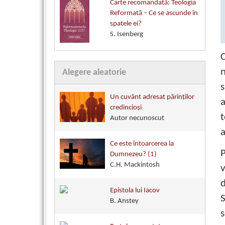
Carte recomandată: Teologia
Reformată – Ce se ascunde în
spatele ei?
S. Isenberg
C
n
Alegere aleatorie
s
Un cuvânt adresat părinţilor
a
credincioşi
Autor necunoscut
a
Ce este întoarcerea la
P
Dumnezeu? (1)
C.H. Mackintosh
v
d
Epistola lui Iacov
S
B. Anstey
s