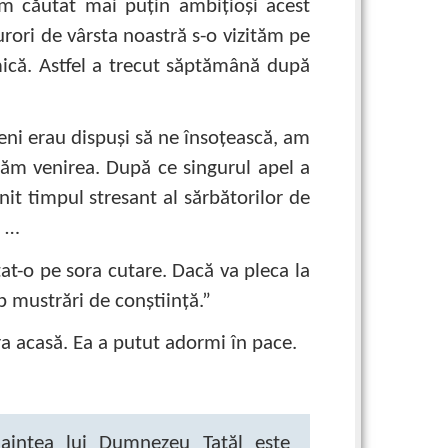
m căutat mai puţin ambiţioşi acest
surori de vârsta noastră s-o vizităm pe
mică. Astfel a trecut săptămână după
teni erau dispuşi să ne însoţească, am
ţăm venirea. După ce singurul apel a
nit timpul stresant al sărbătorilor de
ă …
at-o pe sora cutare. Dacă va pleca la
p mustrări de conştiinţă.”
ra acasă. Ea a putut adormi în pace.
naintea lui Dumnezeu Tatăl este