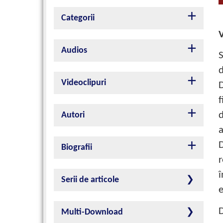
Categorii
V
Audios
S
d
Videoclipuri
D
f
d
Autori
a
D
Biografii
r
î
Serii de articole
e
D
Multi-Download