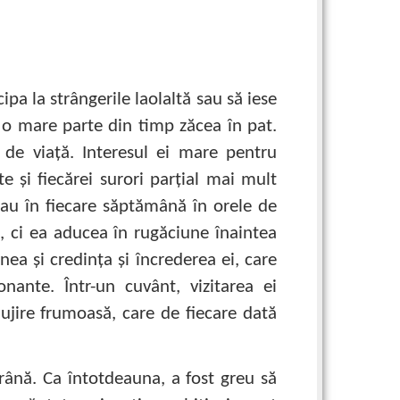
ipa la strângerile laolaltă sau să iese
i o mare parte din timp zăcea în pat.
 de viaţă. Interesul ei mare pentru
te şi fiecărei surori parţial mai mult
lneau în fiecare săptămână în orele de
, ci ea aducea în rugăciune înaintea
ea şi credinţa şi încrederea ei, care
ante. Într-un cuvânt, vizitarea ei
ujire frumoasă, care de fiecare dată
rână. Ca întotdeauna, a fost greu să