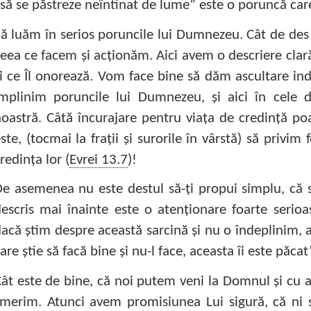
să se păstreze neîntinat de lume” este o poruncă car
ă luăm în serios poruncile lui Dumnezeu. Cât de des n
eea ce facem şi acţionăm. Aici avem o descriere clar
i ce Îl onorează. Vom face bine să dăm ascultare indi
împlinim poruncile lui Dumnezeu, şi aici în cele 
oastră. Câtă încurajare pentru viaţa de credinţă poa
ste, (tocmai la fraţii şi surorile în vârstă) să privim 
redinţa lor (
Evrei 13.7
)!
e asemenea nu este destul să-ţi propui simplu, că s
escris mai înainte este o atenţionare foarte serioa
acă ştim despre această sarcină şi nu o îndeplinim, 
are ştie să facă bine şi nu-l face, aceasta îi este păcat
ât este de bine, că noi putem veni la Domnul şi cu a
merim. Atunci avem promisiunea Lui sigură, că ni s