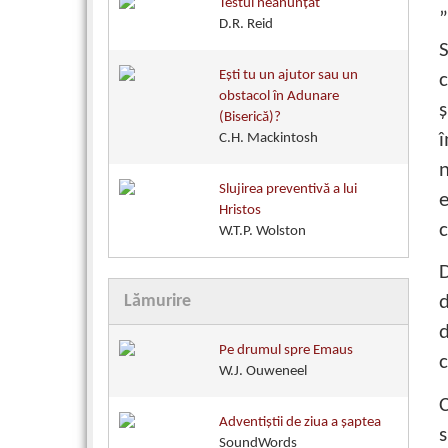
Testul neanunțat
„
D.R. Reid
S
Eşti tu un ajutor sau un
c
obstacol în Adunare
ş
(Biserică)?
C.H. Mackintosh
n
Slujirea preventivă a lui
e
Hristos
c
W.T.P. Wolston
D
Lămurire
d
d
Pe drumul spre Emaus
c
W.J. Ouweneel
C
Adventiştii de ziua a şaptea
s
SoundWords