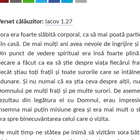
erset călăuzitor:
Iacov 1.27
ora era foarte slăbită corporal, ca să mai poată partic
in casă. De mai mulţi ani avea nevoie de îngrijire ş
in punct de vedere spiritual era însă foarte plină
iecare a făcut ca ea să ştie despre viaţa fiecărui fra
ecât ştiau toţi fraţii şi toate surorile care se întâ
dunare. Şi nu numai că ea ştia ceva despre alţii, nu
omnului pe mulţi fraţi şi pe multe surori. De asemen
ezultau din legătura ei cu Domnul, erau impresion
nsemna mai puţin misiune grea şi era mai mult o sl
ra spre binecuvântarea celui care o vizita.
e mult timp ne stătea pe inimă să vizităm sora băt