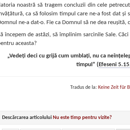
atoria noastră să tragem concluzii din cele petrecute
nvăţătură, ca să folosim timpul care ne-a fost dat şi
omnul ne-a dat-o. Fie ca Domnul să ne dea reuşită, ca 
ă începem de astăzi, să împlinim sarcinile Sale. Căci
entru aceasta?
„Vedeţi deci cu grijă cum umblaţi, nu ca neînţelep
timpul” (
Efeseni 5.15
Tradus de la:
Keine Zeit für
Descărcarea articolului
Nu este timp pentru vizite?