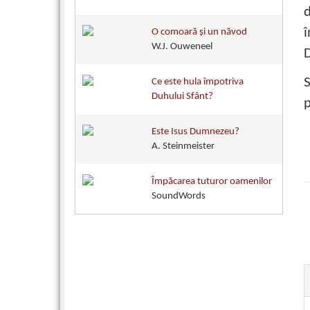
d
î
O comoară şi un năvod
W.J. Ouweneel
D
S
Ce este hula împotriva
Duhului Sfânt?
p
Este Isus Dumnezeu?
A. Steinmeister
Împăcarea tuturor oamenilor
SoundWords