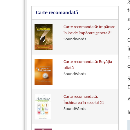
t
Carte recomandată
s
Carte recomandată: Împăcare
în loc de împăcare generală!
SoundWords
C
î
r
Carte recomandată: Bogăţia
c
uitată
SoundWords
S
D
Carte recomandată:
A
Închinarea în secolul 21
SoundWords
I