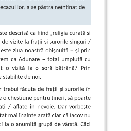
ecazul lor, a se păstra neîntinat de
ste descrisă ca fiind „religia curată şi
e vizite la fraţii şi surorile singuri /
este ziua noastră obişnuită – şi prin
ngem ca Adunare – total umplută cu
t o vizită la o soră bătrână? Prin
 stabilite de noi.
 trebui făcute de fraţii şi surorile în
e o chestiune pentru tineri, să poarte
flaţi / aflate în nevoie. Dar vorbeşte
tat mai înainte arată clar că Iacov nu
ici la o anumită grupă de vârstă. Căci