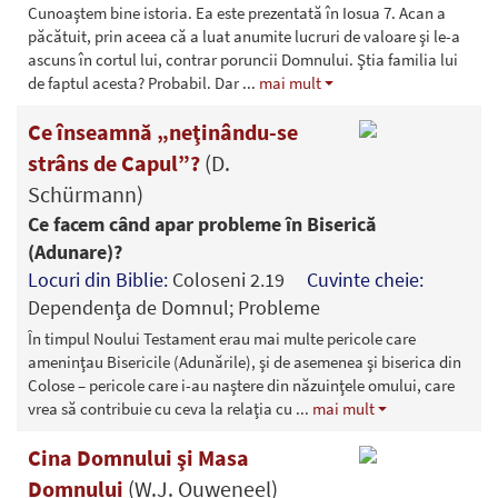
Cunoaştem bine istoria. Ea este prezentată în Iosua 7. Acan a
păcătuit, prin aceea că a luat anumite lucruri de valoare şi le-a
ascuns în cortul lui, contrar poruncii Domnului. Ştia familia lui
de faptul acesta? Probabil. Dar
...
mai mult
Ce înseamnă „neţinându-se
strâns de Capul”?
(D.
Schürmann)
Ce facem când apar probleme în Biserică
(Adunare)?
Locuri din Biblie:
Coloseni 2.19
Cuvinte cheie:
Dependenţa de Domnul; Probleme
În timpul Noului Testament erau mai multe pericole care
ameninţau Bisericile (Adunările), şi de asemenea şi biserica din
Colose – pericole care i-au naştere din năzuinţele omului, care
vrea să contribuie cu ceva la relaţia cu
...
mai mult
Cina Domnului şi Masa
Domnului
(W.J. Ouweneel)