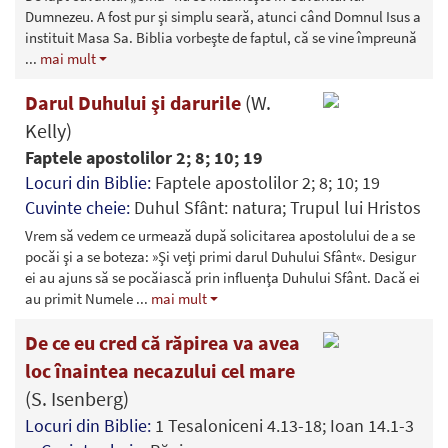
Dumnezeu. A fost pur şi simplu seară, atunci când Domnul Isus a
instituit Masa Sa. Biblia vorbeşte de faptul, că se vine împreună
...
mai mult
Darul Duhului şi darurile
(W.
Kelly)
Faptele apostolilor 2; 8; 10; 19
Locuri din Biblie:
Faptele apostolilor 2; 8; 10; 19
Cuvinte cheie:
Duhul Sfânt: natura; Trupul lui Hristos
Vrem să vedem ce urmează după solicitarea apostolului de a se
pocăi şi a se boteza: »Şi veţi primi darul Duhului Sfânt«. Desigur
ei au ajuns să se pocăiască prin influenţa Duhului Sfânt. Dacă ei
au primit Numele
...
mai mult
De ce eu cred că răpirea va avea
loc înaintea necazului cel mare
(S. Isenberg)
Locuri din Biblie:
1 Tesaloniceni 4.13-18; Ioan 14.1-3