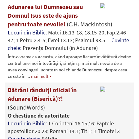
Adunarea lui Dumnezeu sau
Domnul Isus este de ajuns
pentru toate nevoile!
(C.H. Mackintosh)
Locuri din Biblie:
Matei 16.13-18; 18.15-20; Fap.2.46-
47; 1 Petru 2.4-5; Evrei 13.13; Psalmul 93.5
Cuvinte
cheie:
Prezenţa Domnului (în Adunare)
Într-o vreme ca aceasta, când aproape fiecare învățătură devine
centrul unei noi întovărășiri, simțim și mai mult nevoia de a
avea convingeri lucrate în noi chiar de Dumnezeu, despre ceea
ce este în
...
mai mult
Bătrâni rânduiţi oficial în
Adunare (Biserică)?!
(SoundWords)
O chestiune de autoritate
Locuri din Biblie:
1 Corinteni 16.15,16; Faptele
apostolilor 20.28; Romani 14.1; Tit 1; 1 Timotei 3
Cuvinte cheie:
Bătrâni