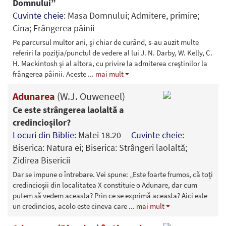
Domnului”
Cuvinte cheie:
Masa Domnului; Admitere, primire;
Cina; Frângerea pâinii
Pe parcursul multor ani, şi chiar de curând, s-au auzit multe
referiri la poziţia/punctul de vedere al lui J. N. Darby, W. Kelly, C.
H. Mackintosh şi al altora, cu privire la admiterea creştinilor la
frângerea pâinii. Aceste
...
mai mult
Adunarea
(W.J. Ouweneel)
Ce este strângerea laolaltă a
credincioşilor?
Locuri din Biblie:
Matei 18.20
Cuvinte cheie:
Biserica: Natura ei; Biserica: Strângeri laolaltă;
Zidirea Bisericii
Dar se impune o întrebare. Vei spune: „Este foarte frumos, că toţi
credincioşii din localitatea X constituie o Adunare, dar cum
putem să vedem aceasta? Prin ce se exprimă aceasta? Aici este
un credincios, acolo este cineva care
...
mai mult