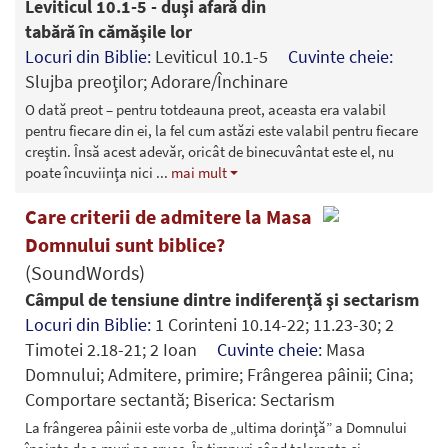
Leviticul 10.1-5 - duşi afară din
tabără în cămăşile lor
Locuri din Biblie:
Leviticul 10.1-5
Cuvinte cheie:
Slujba preoţilor; Adorare/Închinare
O dată preot – pentru totdeauna preot, aceasta era valabil
pentru fiecare din ei, la fel cum astăzi este valabil pentru fiecare
creştin. Însă acest adevăr, oricât de binecuvântat este el, nu
poate încuviinţa nici
...
mai mult
Care criterii de admitere la Masa
Domnului sunt biblice?
(SoundWords)
Câmpul de tensiune dintre indiferenţă şi sectarism
Locuri din Biblie:
1 Corinteni 10.14-22; 11.23-30; 2
Timotei 2.18-21; 2 Ioan
Cuvinte cheie:
Masa
Domnului; Admitere, primire; Frângerea pâinii; Cina;
Comportare sectantă; Biserica: Sectarism
La frângerea pâinii este vorba de „ultima dorinţă” a Domnului