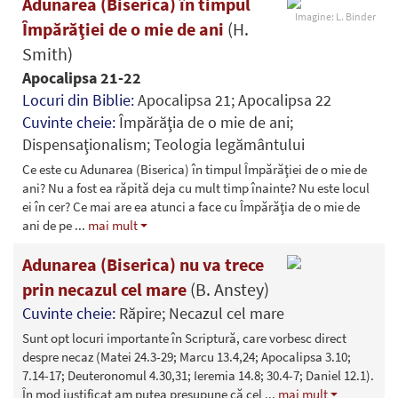
Adunarea (Biserica) în timpul
Imagine: L. Binder
Împărăţiei de o mie de ani
(H.
Smith)
Apocalipsa 21-22
Locuri din Biblie:
Apocalipsa 21; Apocalipsa 22
Cuvinte cheie:
Împărăţia de o mie de ani;
Dispensaţionalism; Teologia legământului
Ce este cu Adunarea (Biserica) în timpul Împărăţiei de o mie de
ani? Nu a fost ea răpită deja cu mult timp înainte? Nu este locul
ei în cer? Ce mai are ea atunci a face cu Împărăţia de o mie de
ani de pe
...
mai mult
Adunarea (Biserica) nu va trece
prin necazul cel mare
(B. Anstey)
Cuvinte cheie:
Răpire; Necazul cel mare
Sunt opt locuri importante în Scriptură, care vorbesc direct
despre necaz (Matei 24.3-29; Marcu 13.4,24; Apocalipsa 3.10;
7.14-17; Deuteronomul 4.30,31; Ieremia 14.8; 30.4-7; Daniel 12.1).
În mod justificat am putea presupune că cel
...
mai mult