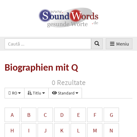
Meniu
Biographien mit Q
0 Rezultate
RO
Titlu
Standard
A
B
C
D
E
F
G
H
I
J
K
L
M
N