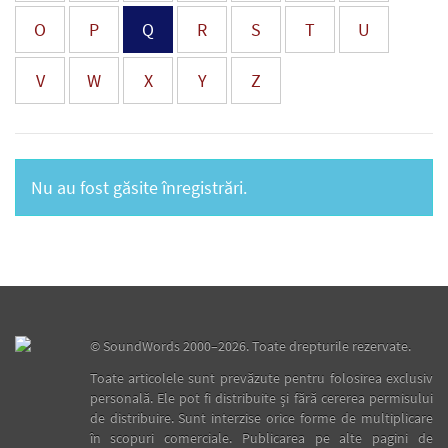
O
P
Q
R
S
T
U
V
W
X
Y
Z
Nu au fost găsite înregistrări.
©
SoundWords
2000–2026. Toate drepturile rezervate.
Toate articolele sunt prevăzute pentru folosirea exclusiv
personală. Ele pot fi distribuite şi fără cererea permisului
de distribuire. Sunt interzise orice forme de multiplicare
în scopuri comerciale. Publicarea pe alte pagini de