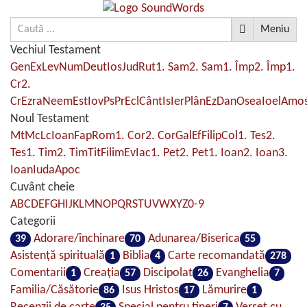
Meniu
Vechiul Testament
Gen
Ex
Lev
Num
Deut
Ios
Jud
Rut
1. Sam
2. Sam
1. Împ
2. Împ
1.
Cr
2.
Cr
Ezra
Neem
Est
Iov
Ps
Pr
Ecl
Cânt
Is
Ier
Plân
Ez
Dan
Osea
Ioel
Amo
Noul Testament
Mt
Mc
Lc
Ioan
Fap
Rom
1. Cor
2. Cor
Gal
Ef
Filip
Col
1. Tes
2.
Tes
1. Tim
2. Tim
Tit
Filim
Ev
Iac
1. Pet
2. Pet
1. Ioan
2. Ioan
3.
Ioan
Iuda
Apoc
Cuvânt cheie
A
B
C
D
E
F
G
H
I
J
K
L
M
N
O
P
Q
R
S
T
U
V
W
X
Y
Z
0-9
Categorii
Adorare/închinare
Adunarea/Biserica
39
70
55
Asistenţă spirituală
Biblia
Carte recomandată
1
4
278
Comentarii
Creaţia
Discipolat
Evanghelia
1
57
26
7
Familia/Căsătorie
Isus Hristos
Lămurire
86
17
1