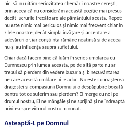
nici să nu uităm seriozitatea chemării noastre cereşti,
prin aceea că nu considerăm această poziţie mai presus
decât lucrurile trecătoare ale pământului acesta. Repet:
nu este nimic mai periculos şi nimic mai frecvent chiar în
zilele noastre, decât simpla învăţare şi acceptare a
adevărurilor, iar conştiinţa rămâne neatinsă şi de aceea
nu-şi au influenţa asupra sufletului.
Chiar dacă facem bine că luăm în serios umblarea cu
Dumnezeu prin lumea aceasta, pe de altă parte nu ar
trebui să pierdem din vedere bucuria şi binecuvântarea
pe care această umblare ni le aduc. Nu este cunoaşterea
dragostei şi compasiunii Domnului o despăgubire bogată
pentru tot ce suferim sau pierdem? El merge cu noi pe
drumul nostru, El ne mângâie şi ne sprijină şi ne îndreaptă
privirea spre viitorul nostru minunat.
Aşteaptă-L pe Domnul