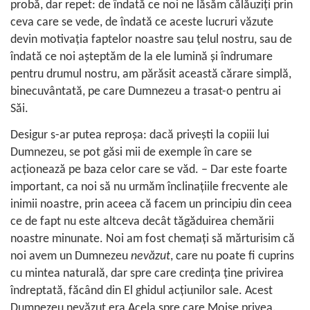
probă, dar repet: de îndată ce noi ne lăsăm călăuziţi prin
ceva care se vede, de îndată ce aceste lucruri văzute
devin motivaţia faptelor noastre sau ţelul nostru, sau de
îndată ce noi aşteptăm de la ele lumină şi îndrumare
pentru drumul nostru, am părăsit această cărare simplă,
binecuvântată, pe care Dumnezeu a trasat-o pentru ai
Săi.
Desigur s-ar putea reproşa: dacă priveşti la copiii lui
Dumnezeu, se pot găsi mii de exemple în care se
acţionează pe baza celor care se văd. – Dar este foarte
important, ca noi să nu urmăm înclinaţiile frecvente ale
inimii noastre, prin aceea că facem un principiu din ceea
ce de fapt nu este altceva decât tăgăduirea chemării
noastre minunate. Noi am fost chemaţi să mărturisim că
noi avem un Dumnezeu
nevăzut
, care nu poate fi cuprins
cu mintea naturală, dar spre care credinţa ţine privirea
îndreptată, făcând din El ghidul acţiunilor sale. Acest
Dumnezeu nevăzut era Acela spre care Moise privea.