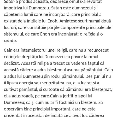
Satan
a produs aceasta, deoarece omul s-a revoltat
împotriva lui Dumnezeu. Satan este dumnezeul şi
căpetenia lumii care ne înconjoară, care principial a
existat deja în zilele lui Enoh. Amintesc scurt numai două
lucruri, care constituie părţile componente principale ale
sistemului, de care Enoh era înconjurat: o
religie
şi o
cetate
.
Cain era întemeietorul unei religii, care nu a recunoscut
cerinţele dreptăţii lui Dumnezeu cu privire la omul
decăzut. Această religie a trecut cu vederea faptul că
această cădere a adus blestemul asupra pământului. Cain
a adus lui Dumnezeu din rodul pământului. Desigur lui nu
îi lipsea energia sau seriozitatea, nu, el a lucrat şi a
cultivat pământul, şi cu toate că pământul era blestemat,
el a adus roadă, pe care Cain a jertfit-o apoi lui
Dumnezeu, ca şi cum nu ar fi fost nici un blestem. Să
observăm bine principiul important, care ne este
prezentat în aceasta: de îndată ce a avut loc căderea