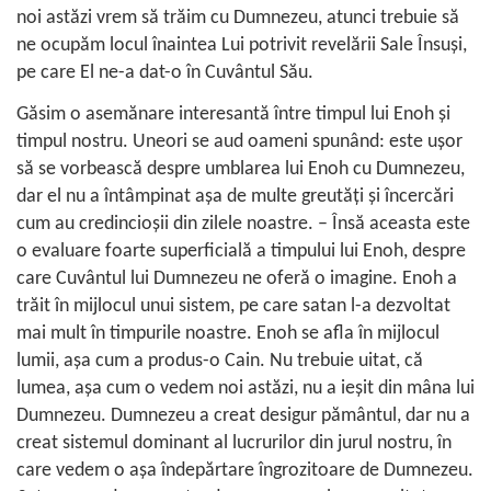
noi astăzi vrem să trăim cu Dumnezeu, atunci trebuie să
ne ocupăm locul înaintea Lui potrivit revelării Sale Însuşi,
pe care El ne-a dat-o în Cuvântul Său.
Găsim o asemănare interesantă între timpul lui Enoh şi
timpul nostru. Uneori se aud oameni spunând: este uşor
să se vorbească despre umblarea lui Enoh cu Dumnezeu,
dar el nu a întâmpinat aşa de multe greutăţi şi încercări
cum au credincioşii din zilele noastre. – Însă aceasta este
o evaluare foarte superficială a timpului lui Enoh, despre
care Cuvântul lui Dumnezeu ne oferă o imagine. Enoh a
trăit în mijlocul unui sistem, pe care satan l-a dezvoltat
mai mult în timpurile noastre. Enoh se afla în mijlocul
lumii, aşa cum a produs-o Cain. Nu trebuie uitat, că
lumea, aşa cum o vedem noi astăzi, nu a ieşit din mâna lui
Dumnezeu. Dumnezeu a creat desigur pământul, dar nu a
creat sistemul dominant al lucrurilor din jurul nostru, în
care vedem o aşa îndepărtare îngrozitoare de Dumnezeu.