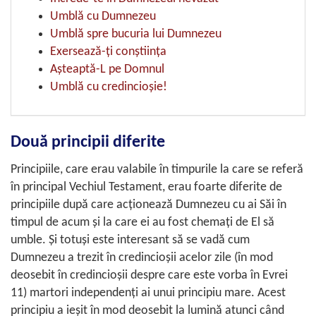
Umblă cu Dumnezeu
Umblă spre bucuria lui Dumnezeu
Exersează-ţi conştiinţa
Aşteaptă-L pe Domnul
Umblă cu credincioşie!
Două principii diferite
Principiile, care erau valabile în timpurile la care se referă
în principal Vechiul Testament, erau foarte diferite de
principiile după care acţionează Dumnezeu cu ai Săi în
timpul de acum şi la care ei au fost chemaţi de El să
umble. Şi totuşi este interesant să se vadă cum
Dumnezeu a trezit în credincioşii acelor zile (în mod
deosebit în credincioşii despre care este vorba în
Evrei
11
) martori independenţi ai unui principiu mare. Acest
principiu a ieşit în mod deosebit la lumină atunci când