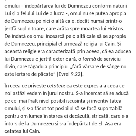
omului – îndepărtarea lui de Dumnezeu conform naturii
Lui şi a felului Lui de a lucra -, omul nu se putea apropia
de Dumnezeu pe nici o altă cale, decât numai printr-o
jertfă suplinitoare, care arăta spre moartea lui Hristos.
De îndată ce omul încearcă pe o altă cale să se apropie
de Dumnezeu, principial el urmează religia lui Cain. Şi
această religie era caracterizată prin aceea, că ea aducea
lui Dumnezeu o jertfă exterioară, o
formă
de serviciu
divin, care tăgăduia principiul „fără vărsare de sânge nu
este iertare de păcate” [
Evrei 9.22
].
În ceea ce priveşte
cetatea
: ea este expresia a ceea ce
noi astăzi vedem în jurul nostru. S-a încercat să se aducă
pe cel mai înalt nivel posibil iscusinţa şi inventivitatea
omului, şi s-a făcut tot posibilul să se facă suportabilă
pentru om lumea în starea ei decăzută, stricată, care s-a
întors de la Dumnezeu şi s-a îndepărtat de El. Aşa era
cetatea lui Cain.