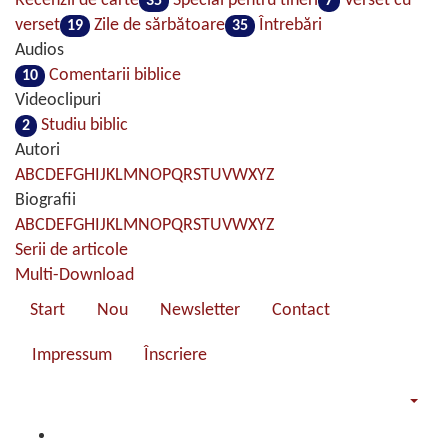
Recenzii de carte
Special pentru tineri
Verset cu
35
7
verset
Zile de sărbătoare
Întrebări
19
35
Audios
Comentarii biblice
10
Videoclipuri
Studiu biblic
2
Autori
A
B
C
D
E
F
G
H
I
J
K
L
M
N
O
P
Q
R
S
T
U
V
W
X
Y
Z
Biografii
A
B
C
D
E
F
G
H
I
J
K
L
M
N
O
P
Q
R
S
T
U
V
W
X
Y
Z
Serii de articole
Multi-Download
Start
Nou
Newsletter
Contact
Impressum
Înscriere