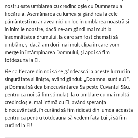
nostru este umblarea cu credincioşie cu Dumnezeu a
fiecăruia. Asemănarea cu lumea şi gândirea la cele
pământeşti nu ar avea nici un loc în umblarea noastră şi
în inimile noastre, dacă ne-am gândi mai mult la
însemnătatea drumului, la care am fost chemaţi să
umblăm, şi dacă am dori mai mult clipa în care vom
merge în întâmpinarea Domnului, şi apoi să fim
totdeauna la El.
Fie ca fiecare din noi să se gândească la aceste lucruri în
singurătate şi linişte, având gândul: „Doamne, sunt eu?”,
şi Domnul să dea binecuvântarea Sa peste Cuvântul Său,
pentru ca noi să fim stimulaţi la o umblare cu mai multă
credincioşie, mai intimă cu El, având speranţa
binecuvântată, în curând să fim ridicaţi din lumea aceasta
pentru ca pentru totdeauna să vedem faţa Lui şi să fim
curând la El!