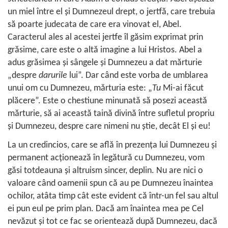
un miel între el şi Dumnezeul drept, o jertfă, care trebuia
să poarte judecata de care era vinovat el, Abel.
Caracterul ales al acestei jertfe îl găsim exprimat prin
grăsime, care este o altă imagine a lui Hristos. Abel a
adus grăsimea şi sângele şi Dumnezeu a dat mărturie
„despre
darurile
lui”. Dar când este vorba de umblarea
unui om cu Dumnezeu, mărturia este: „
Tu
Mi-ai făcut
plăcere”. Este o chestiune minunată să posezi această
mărturie, să ai această taină divină între sufletul propriu
şi Dumnezeu, despre care nimeni nu ştie, decât El şi eu!
La un credincios, care se află în prezenţa lui Dumnezeu şi
permanent acţionează în legătură cu Dumnezeu, vom
găsi totdeauna şi altruism sincer, deplin. Nu are nici o
valoare când oamenii spun că au pe Dumnezeu înaintea
ochilor, atâta timp cât este evident că într-un fel sau altul
ei pun eul pe prim plan. Dacă am înaintea mea pe Cel
nevăzut şi tot ce fac se orientează după Dumnezeu, dacă