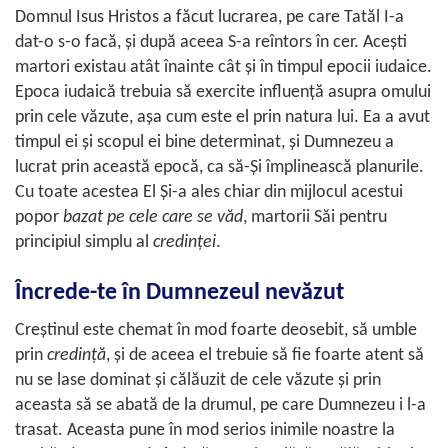
Domnul Isus Hristos a făcut lucrarea, pe care Tatăl I-a
dat-o s-o facă, şi după aceea S-a reîntors în cer. Aceşti
martori existau atât înainte cât şi în timpul epocii iudaice.
Epoca iudaică trebuia să exercite influenţă asupra omului
prin cele văzute, aşa cum este el prin natura lui. Ea a avut
timpul ei şi scopul ei bine determinat, şi Dumnezeu a
lucrat prin această epocă, ca să-Şi împlinească planurile.
Cu toate acestea El Şi-a ales chiar din mijlocul acestui
popor
bazat pe cele care se văd
, martorii Săi pentru
principiul simplu al
credinţei
.
Încrede-te în Dumnezeul nevăzut
Creştinul este chemat în mod foarte deosebit, să umble
prin
credinţă
, şi de aceea el trebuie să fie foarte atent să
nu se lase dominat şi călăuzit de cele văzute şi prin
aceasta să se abată de la drumul, pe care Dumnezeu i l-a
trasat. Aceasta pune în mod serios inimile noastre la