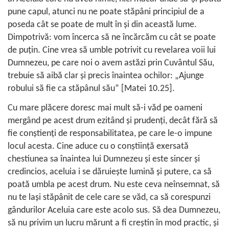
pune capul, atunci nu ne poate stăpâni principiul de a
poseda cât se poate de mult în şi din această lume.
Dimpotrivă: vom încerca să ne încărcăm cu cât se poate
de puţin. Cine vrea să umble potrivit cu revelarea voii lui
Dumnezeu, pe care noi o avem astăzi prin Cuvântul Său,
trebuie să aibă clar şi precis înaintea ochilor: „Ajunge
robului să fie ca stăpânul său” [
Matei 10.25
].
Cu mare plăcere doresc mai mult să-i văd pe oameni
mergând pe acest drum ezitând şi prudenţi, decât fără să
fie conştienţi de responsabilitatea, pe care le-o impune
locul acesta. Cine aduce cu o conştiinţă exersată
chestiunea sa înaintea lui Dumnezeu şi este sincer şi
credincios, aceluia i se dăruieşte lumină şi putere, ca să
poată umbla pe acest drum. Nu este ceva neînsemnat, să
nu te laşi stăpânit de cele care se văd, ca să corespunzi
gândurilor Aceluia care este acolo sus. Să dea Dumnezeu,
să nu privim un lucru mărunt a fi creştin în mod practic, şi