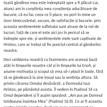
toată gândirea mea este îndreptată spre a fi plăcut Lui,
atunci am în conştiinţa mea conştienţa aducătoare de
bucurie, că eu fac ceea ce Îi place; eu port în mine un
izvor binecuvântat, ascuns, de satisfacţie şi bucurie; prin
aceasta sentimentele sufletului sunt atrase de la mii de
lucruri, faţă de care el este aici jos în pericol să se
îndrepte spre ele, şi sentimentele mele sunt captivate de
Hristos, care ar trebui să fie punctul central al gândurilor
noastre.
Deci umblarea noastră cu Dumnezeu are aceeaşi bază
atât în timpurile noastre cât şi în timpurile lui Enoh, şi
anume motivaţia şi scopul să vrea
să-I placă în toate
, fără
să se gândească la sine însuşi sau la sentinţa altora. Să
privim cărarea Omului desăvârşit, a Domnului Isus
Hristos, pe pământul acesta. Îl vedem în
Psalmul 16
ca
Omul dependent şi Îl auzim spunând: „Am pus pe Domnul
totdeauna înaintea Mea” (
Psalmul 16.8
). Ce ar fi aceasta