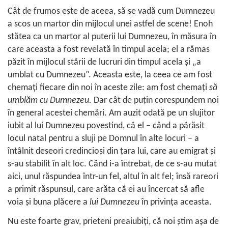
Cât de frumos este de aceea, să se vadă cum Dumnezeu
a scos un martor din mijlocul unei astfel de scene! Enoh
stătea ca un martor al puterii lui Dumnezeu, în măsura în
care aceasta a fost revelată în timpul acela; el a rămas
păzit în mijlocul stării de lucruri din timpul acela şi „a
umblat cu Dumnezeu”. Aceasta este, la ceea ce am fost
chemaţi fiecare din noi în aceste zile: am fost chemaţi
să
umblăm cu Dumnezeu.
Dar cât de puţin corespundem noi
în general acestei chemări. Am auzit odată pe un slujitor
iubit al lui Dumnezeu povestind, că el – când a părăsit
locul natal pentru a sluji pe Domnul în alte locuri – a
întâlnit deseori credincioşi din ţara lui, care au emigrat şi
s-au stabilit în alt loc. Când i-a întrebat, de ce s-au mutat
aici, unul răspundea într-un fel, altul în alt fel; însă rareori
a primit răspunsul, care arăta că ei au încercat să afle
voia şi buna plăcere a
lui Dumnezeu
în privinţa aceasta.
Nu este foarte grav, prieteni preaiubiţi, că noi ştim aşa de