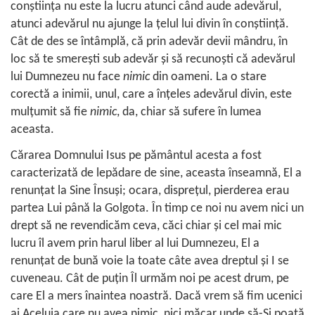
conştiinţa nu este la lucru atunci când aude adevărul,
atunci adevărul nu ajunge la ţelul lui divin în conştiinţă.
Cât de des se întâmplă, că prin adevăr devii mândru, în
loc să te smereşti sub adevăr şi să recunoşti că adevărul
lui Dumnezeu nu face
nimic
din oameni. La o stare
corectă a inimii, unul, care a înţeles adevărul divin, este
mulţumit să fie
nimic
, da, chiar să sufere în lumea
aceasta.
Cărarea Domnului Isus pe pământul acesta a fost
caracterizată de lepădare de sine, aceasta înseamnă, El a
renunţat la Sine Însuşi; ocara, dispreţul, pierderea erau
partea Lui până la Golgota. În timp ce noi nu avem nici un
drept să ne revendicăm ceva, căci chiar şi cel mai mic
lucru îl avem prin harul liber al lui Dumnezeu, El a
renunţat de bună voie la toate câte avea dreptul şi I se
cuveneau. Cât de puţin Îl urmăm noi pe acest drum, pe
care El a mers înaintea noastră. Dacă vrem să fim ucenici
ai Aceluia care nu avea nimic, nici măcar unde să-Şi poată