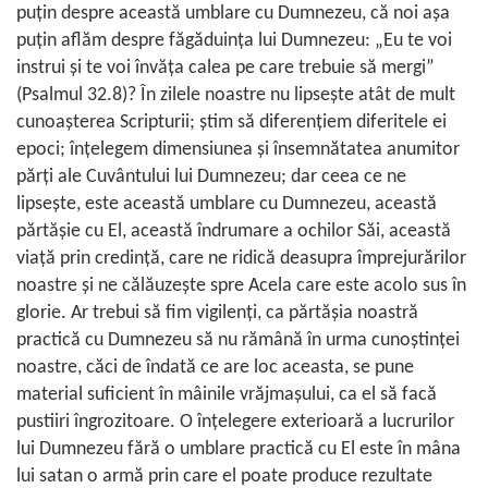
puţin despre această umblare cu Dumnezeu, că noi aşa
puţin aflăm despre făgăduinţa lui Dumnezeu: „Eu te voi
instrui şi te voi învăţa calea pe care trebuie să mergi”
(
Psalmul 32.8
)? În zilele noastre nu lipseşte atât de mult
cunoaşterea Scripturii; ştim să diferenţiem diferitele ei
epoci; înţelegem dimensiunea şi însemnătatea anumitor
părţi ale Cuvântului lui Dumnezeu; dar ceea ce ne
lipseşte, este această umblare cu Dumnezeu, această
părtăşie cu El, această îndrumare a ochilor Săi, această
viaţă prin credinţă, care ne ridică deasupra împrejurărilor
noastre şi ne călăuzeşte spre Acela care este acolo sus în
glorie. Ar trebui să fim vigilenţi, ca părtăşia noastră
practică cu Dumnezeu să nu rămână în urma cunoştinţei
noastre, căci de îndată ce are loc aceasta, se pune
material suficient în mâinile vrăjmaşului, ca el să facă
pustiiri îngrozitoare. O înţelegere exterioară a lucrurilor
lui Dumnezeu fără o umblare practică cu El este în mâna
lui satan o armă prin care el poate produce rezultate