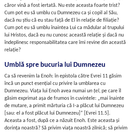
căror vină a fost iertată. Nu este aceasta foarte trist?
Cum pot eu să umblu cu Dumnezeu ca şi copil al Său,
dacă nu ştiu că eu stau faţă de El în relaţie de filiaţie?
Cum pot eu să umblu înaintea Lui ca mădular al trupului
lui Hristos, dacă eu nu cunosc această relaţie şi dacă nu
îndeplinesc responsabilitatea care îmi revine din această
relaţie?
Umblă spre bucuria lui Dumnezeu
Ca să revenim la Enoh: în epistola către
Evrei 11
găsim
încă un punct esenţial cu privire la umblarea cu
Dumnezeu. Viaţa lui Enoh avea numai
un ţel
, pe care îl
găsim exprimat aşa de frumos în cuvintele: „mai înainte
de mutare, a primit mărturia că I-a plăcut lui Dumnezeu
[sau: el a fost plăcut lui Dumnezeu]” [
Evrei 11.5
].
Aceasta a fost, după ce a năzuit Enoh. Este aceasta şi
dorinţa noastră? Să privim viaţa noastră zilnică; să privim