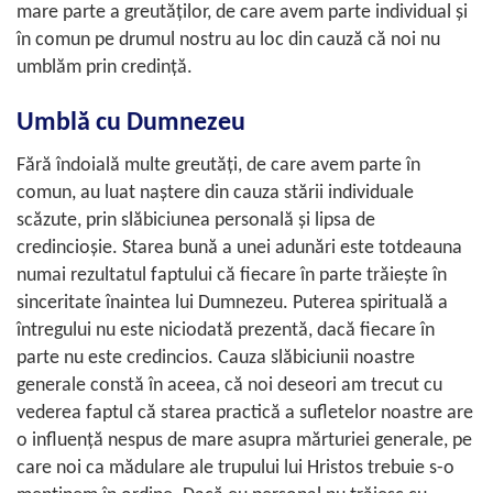
mare parte a greutăţilor, de care avem parte individual şi
în comun pe drumul nostru au loc din cauză că noi nu
umblăm prin credinţă.
Umblă cu Dumnezeu
Fără îndoială multe greutăţi, de care avem parte în
comun, au luat naştere din cauza stării individuale
scăzute, prin slăbiciunea personală şi lipsa de
credincioşie. Starea bună a unei adunări este totdeauna
numai rezultatul faptului că fiecare în parte trăieşte în
sinceritate înaintea lui Dumnezeu. Puterea spirituală a
întregului nu este niciodată prezentă, dacă fiecare în
parte nu este credincios. Cauza slăbiciunii noastre
generale constă în aceea, că noi deseori am trecut cu
vederea faptul că starea practică a sufletelor noastre are
o influenţă nespus de mare asupra mărturiei generale, pe
care noi ca mădulare ale trupului lui Hristos trebuie s-o