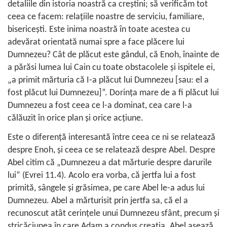
detaliile din istoria noastră ca creştini; să verificăm tot
ceea ce facem: relaţiile noastre de serviciu, familiare,
bisericeşti. Este inima noastră în toate acestea cu
adevărat orientată numai spre a face plăcere lui
Dumnezeu? Cât de plăcut este gândul, că Enoh, înainte de
a părăsi lumea lui Cain cu toate obstacolele şi ispitele ei,
„a primit mărturia că I-a plăcut lui Dumnezeu [sau: el a
fost plăcut lui Dumnezeu]”. Dorinţa mare de a fi plăcut lui
Dumnezeu a fost ceea ce l-a dominat, cea care l-a
călăuzit în orice plan şi orice acţiune.
Este o diferenţă interesantă între ceea ce ni se relatează
despre Enoh, şi ceea ce se relatează despre Abel. Despre
Abel citim că „Dumnezeu a dat mărturie despre darurile
lui” (
Evrei 11.4
). Acolo era vorba, că jertfa lui a fost
primită, sângele şi grăsimea, pe care Abel le-a adus lui
Dumnezeu. Abel a mărturisit prin jertfa sa, că el a
recunoscut atât cerinţele unui Dumnezeu sfânt, precum şi
stricăciunea în care Adam a condus creaţia. Abel aşează