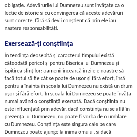
obligaţie. Adevărurile lui Dumnezeu sunt învăţate ca o
lecţie de istorie şi cu convingerea că aceste adevăruri
sunt corecte, fără să devii conştient că prin ele iau
naştere responsabilităţi.
Exersează-ţi conştiinţa
În tendinţa deosebită şi caracterul timpului există
câteodată pericol şi pentru Biserica lui Dumnezeu şi
ispitirea sfinţilor: oamenii încearcă în zilele noastre să
facă totul să fie cât se poate de uşor şi fără efort; însă
pentru a înainta în şcoala lui Dumnezeu nu există un drum
uşor şi fără efort. În şcoala lui Dumnezeu se poate învăţa
numai având o conştiinţă exersată. Dacă conştiinţa nu
este influenţată prin adevăr, dacă conştiinţa nu se află în
prezenţa lui Dumnezeu, nu poate fi vorba de o umblare
cu Dumnezeu. Conştiinţa este singura cale pe care
Dumnezeu poate ajunge la inima omului, şi dacă