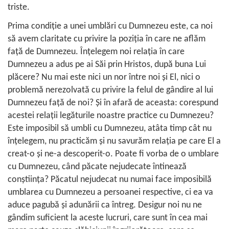
triste.
Prima condiţie a unei umblări cu Dumnezeu este, ca noi
să avem claritate cu privire la poziţia în care ne aflăm
faţă de Dumnezeu. Înţelegem noi relaţia în care
Dumnezeu a adus pe ai Săi prin Hristos, după buna Lui
plăcere? Nu mai este nici un nor între noi şi El, nici o
problemă nerezolvată cu privire la felul de gândire al lui
Dumnezeu faţă de noi? Şi în afară de aceasta: corespund
acestei relaţii legăturile noastre practice cu Dumnezeu?
Este imposibil să umbli cu Dumnezeu, atâta timp cât nu
înţelegem, nu practicăm şi nu savurăm relaţia pe care El a
creat-o şi ne-a descoperit-o. Poate fi vorba de o umblare
cu Dumnezeu, când păcate nejudecate întinează
conştiinţa? Păcatul nejudecat nu numai face imposibilă
umblarea cu Dumnezeu a persoanei respective, ci ea va
aduce pagubă şi adunării ca întreg. Desigur noi nu ne
gândim suficient la aceste lucruri, care sunt în cea mai