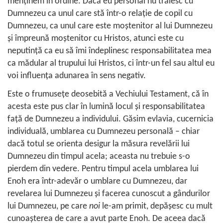
menţinem în ordine. Dacă eu personal nu trăiesc cu
Dumnezeu ca unul care stă într-o relaţie de copil cu
Dumnezeu, ca unul care este moştenitor al lui Dumnezeu
şi împreună moştenitor cu Hristos, atunci este cu
neputinţă ca eu să îmi îndeplinesc responsabilitatea mea
ca mădular al trupului lui Hristos, ci într-un fel sau altul eu
voi influenţa adunarea în sens negativ.
Este o frumuseţe deosebită a Vechiului Testament, că în
acesta este pus clar în lumină locul şi responsabilitatea
faţă de Dumnezeu a individului. Găsim evlavia, cucernicia
individuală, umblarea cu Dumnezeu personală – chiar
dacă totul se orienta desigur la măsura revelării lui
Dumnezeu din timpul acela; aceasta nu trebuie s-o
pierdem din vedere. Pentru timpul acela umblarea lui
Enoh era într-adevăr o umblare cu Dumnezeu, dar
revelarea lui Dumnezeu şi facerea cunoscut a gândurilor
lui Dumnezeu, pe care
noi
le-am primit, depăşesc cu mult
cunoaşterea de care a avut parte Enoh. De aceea dacă