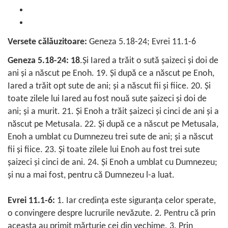
Versete călăuzitoare:
Geneza 5.18-24
;
Evrei 11.1-6
Geneza 5.18-24: 18
.Şi Iared a trăit o sută şaizeci şi doi de
ani şi a născut pe Enoh. 19. Şi după ce a născut pe Enoh,
Iared a trăit opt sute de ani; şi a născut fii şi fiice. 20. Şi
toate zilele lui Iared au fost nouă sute şaizeci şi doi de
ani; şi a murit. 21. Şi Enoh a trăit şaizeci şi cinci de ani şi a
născut pe Metusala. 22. Şi după ce a născut pe Metusala,
Enoh a umblat cu Dumnezeu trei sute de ani; şi a născut
fii şi fiice. 23. Şi toate zilele lui Enoh au fost trei sute
şaizeci şi cinci de ani. 24. Şi Enoh a umblat cu Dumnezeu;
şi nu a mai fost, pentru că Dumnezeu l-a luat.
Evrei 11.1-6:
1. Iar credinţa este siguranţa celor sperate,
o convingere despre lucrurile nevăzute. 2. Pentru că prin
aceasta au primit mărturie cei din vechime. 3. Prin