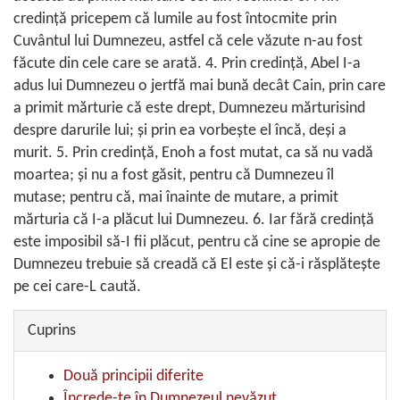
credinţă pricepem că lumile au fost întocmite prin
Cuvântul lui Dumnezeu, astfel că cele văzute n-au fost
făcute din cele care se arată. 4. Prin credinţă, Abel I-a
adus lui Dumnezeu o jertfă mai bună decât Cain, prin care
a primit mărturie că este drept, Dumnezeu mărturisind
despre darurile lui; şi prin ea vorbeşte el încă, deşi a
murit. 5. Prin credinţă, Enoh a fost mutat, ca să nu vadă
moartea; şi nu a fost găsit, pentru că Dumnezeu îl
mutase; pentru că, mai înainte de mutare, a primit
mărturia că I-a plăcut lui Dumnezeu. 6. Iar fără credinţă
este imposibil să-I fii plăcut, pentru că cine se apropie de
Dumnezeu trebuie să creadă că El este şi că-i răsplăteşte
pe cei care-L caută.
Cuprins
Două principii diferite
Încrede-te în Dumnezeul nevăzut