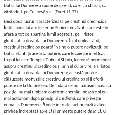
Duhul lui Dumnezeu spune despre El, că el „a stăruit, ca
văzându-L pe Cel nevăzut” (
Evrei 11.27
).
Deci două lucruri caracterizează pe creştinul credincios.
Întâi, inima lui are în cer un Subiect nevăzut, care este în
afara a tot ce aparţine lumii acesteia: pe Hristos
glorificat la dreapta lui Dumnezeu. În al doilea rând,
creştinul credincios poartă în sine o putere nevăzută: pe
Duhul Sfânt. Şi această putere, care locuieşte în el (căci
trupul lui este Templul Duhului Sfânt), lucrează permanent
asupra creştinului credincios şi prin el cu privire la Hristos
glorificat la dreapta lui Dumnezeu; această putere
călăuzeşte motivaţiile creştinului credincios şi îi oferă
putere de la Dumnezeu. De îndată ce noi părăsim această
poziţie, nu mai umblăm conform chemării noastre şi nu
mai acţionăm după principiul
credinţei
, care priveşte
numai la
Dumnezeu
,
Îl
vede în toate, acţionează având
privirea îndreptată
spre El
şi primeşte putere
de la El
. O