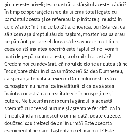
Şi care este priveliştea noastră la sfârşitul acestei cărări?
În timp ce speranţele israelitului erau total legate cu
pământul acesta şi se refereau la plinătate şi reuşită în
cele văzute; în timp ce bogăţia, onoarea, bunăstarea, ca
să zicem aşa dreptul său de naştere, moştenirea sa erau
pe pământ, pe care el dorea să le savureze mult timp,
ceea ce stă înaintea
noastră
este faptul că noi vom fi
luaţi de pe pământul acesta, probabil chiar astăzi!
Credem noi cu adevărat, că norul de glorie ar putea să ne
înconjoare chiar în clipa următoare? Să dea Dumnezeu,
ca speranţa fericită a revenirii Domnului nostru să o
cunoaştem nu numai ca învăţătură, ci ca ea să stea
înaintea noastră ca o realitate vie în prospeţime şi
putere. Ne bucurăm noi acum la gândul la această
speranţă cu aceeaşi bucurie şi aşteptare fericită, ca în
timpul când am cunoscut-o prima dată, poate cu zece,
douăzeci sau treizeci de ani în urmă? Este aceasta
evenimentul pe care îl aşteptăm cel mai mult? Este