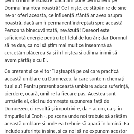
pentru inimile noastre, dacă am pune permanent pe
Domnul înaintea noastră! Ce linişte, ce stăpânire de sine
ne-ar oferi aceasta, ce influenţă sfântă ar avea asupra
noastră, dacă am fi permanent îndreptaţi spre această
Persoană binecuvântată, nevăzută! Deseori este
suficientă energie pentru tot felul de lucrări; dar Domnul
să ne dea, ca noi să ştim mai mult ce înseamnă să
cercetăm plăcerea Sa şi în liniştea şi odihna inimii să
avem părtăşie cu El.
Ce prezent şi ce viitor îl aşteaptă pe cel care practică
această umblare cu Dumnezeu, la care suntem chemaţi
tu şi eu? Pentru prezent această umblare aduce suferinţă,
pierdere, ocară, umilire la fiecare pas. Acestea sunt
urmările ei, căci nu domneşte supunerea faţă de
Dumnezeu, ci revoltă şi împotrivire, da – acum, ca şi în
timpurile lui Enoh -, pe scena unde noi trebuie să arătăm
această umblare şi unde ea trebuie să apară în lumină. Ea
include suferinţe în sine, şi ca noi să ne expunem acestor