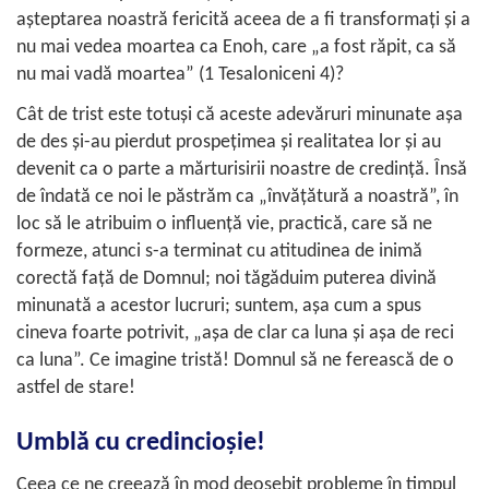
aşteptarea noastră fericită aceea de a fi transformaţi şi a
nu mai vedea moartea ca Enoh, care „a fost răpit, ca să
nu mai vadă moartea” (
1 Tesaloniceni 4
)?
Cât de trist este totuşi că aceste adevăruri minunate aşa
de des şi-au pierdut prospeţimea şi realitatea lor şi au
devenit ca o parte a mărturisirii noastre de credinţă. Însă
de îndată ce noi le păstrăm ca „învăţătură a noastră”, în
loc să le atribuim o influenţă vie, practică, care să ne
formeze, atunci s-a terminat cu atitudinea de inimă
corectă faţă de Domnul; noi tăgăduim puterea divină
minunată a acestor lucruri; suntem, aşa cum a spus
cineva foarte potrivit, „aşa de clar ca luna şi aşa de reci
ca luna”. Ce imagine tristă! Domnul să ne ferească de o
astfel de stare!
Umblă cu credincioşie!
Ceea ce ne creează în mod deosebit probleme în timpul