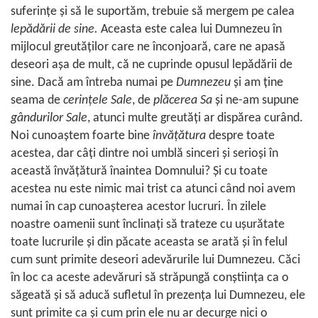
suferinţe şi să le suportăm, trebuie să mergem pe calea
lepădării de sine.
Aceasta este calea lui Dumnezeu în
mijlocul greutăţilor care ne înconjoară, care ne apasă
deseori aşa de mult, că ne cuprinde opusul lepădării de
sine. Dacă am întreba numai pe
Dumnezeu
şi am ţine
seama de
cerinţele Sale
, de
plăcerea Sa
şi ne-am supune
gândurilor Sale
, atunci multe greutăţi ar dispărea curând.
Noi cunoaştem foarte bine
învăţătura
despre toate
acestea, dar câţi dintre noi umblă sinceri şi serioşi în
această învăţătură înaintea Domnului? Şi cu toate
acestea nu este nimic mai trist ca atunci când noi avem
numai în cap cunoaşterea acestor lucruri. În zilele
noastre oamenii sunt înclinaţi să trateze cu uşurătate
toate lucrurile şi din păcate aceasta se arată şi în felul
cum sunt primite deseori adevărurile lui Dumnezeu. Căci
în loc ca aceste adevăruri să străpungă conştiinţa ca o
săgeată şi să aducă sufletul în prezenţa lui Dumnezeu, ele
sunt primite ca şi cum prin ele nu ar decurge nici o