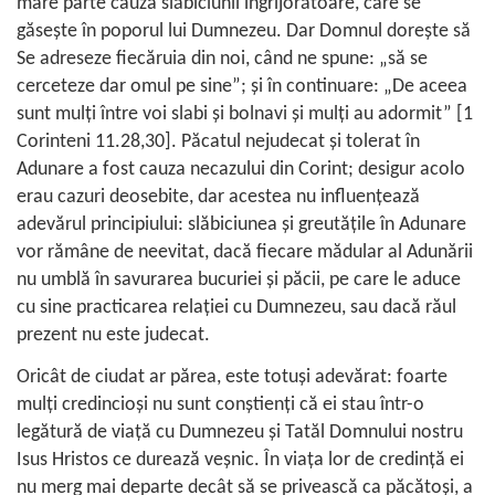
mare parte cauza slăbiciunii îngrijorătoare, care se
găseşte în poporul lui Dumnezeu. Dar Domnul doreşte să
Se adreseze fiecăruia din noi, când ne spune: „să se
cerceteze dar omul pe sine”; şi în continuare: „De aceea
sunt mulţi între voi slabi şi bolnavi şi mulţi au adormit” [
1
Corinteni 11.28,30
]. Păcatul nejudecat şi tolerat în
Adunare a fost cauza necazului din Corint; desigur acolo
erau cazuri deosebite, dar acestea nu influenţează
adevărul principiului: slăbiciunea şi greutăţile în Adunare
vor rămâne de neevitat, dacă fiecare mădular al Adunării
nu umblă în savurarea bucuriei şi păcii, pe care le aduce
cu sine practicarea relaţiei cu Dumnezeu, sau dacă răul
prezent nu este judecat.
Oricât de ciudat ar părea, este totuşi adevărat: foarte
mulţi credincioşi nu sunt conştienţi că ei stau într-o
legătură de viaţă cu Dumnezeu şi Tatăl Domnului nostru
Isus Hristos ce durează veşnic. În viaţa lor de credinţă ei
nu merg mai departe decât să se privească ca păcătoşi, a