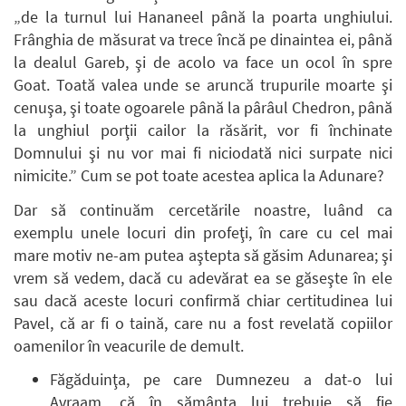
„de la turnul lui Hananeel până la poarta unghiului.
Frânghia de măsurat va trece încă pe dinaintea ei, până
la dealul Gareb, şi de acolo va face un ocol în spre
Goat. Toată valea unde se aruncă trupurile moarte şi
cenuşa, şi toate ogoarele până la pârâul Chedron, până
la unghiul porţii cailor la răsărit, vor fi închinate
Domnului şi nu vor mai fi niciodată nici surpate nici
nimicite.” Cum se pot toate acestea aplica la Adunare?
Dar să continuăm cercetările noastre, luând ca
exemplu unele locuri din profeţi, în care cu cel mai
mare motiv ne-am putea aştepta să găsim Adunarea; şi
vrem să vedem, dacă cu adevărat ea se găseşte în ele
sau dacă aceste locuri confirmă chiar certitudinea lui
Pavel, că ar fi o taină, care nu a fost revelată copiilor
oamenilor în veacurile de demult.
Făgăduinţa, pe care Dumnezeu a dat-o lui
Avraam, că în sămânţa lui trebuie să fie