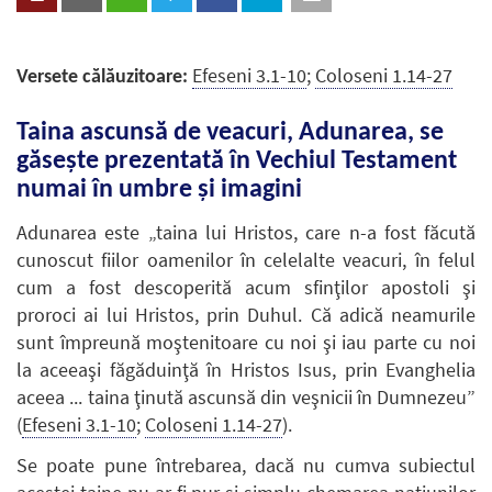
Efeseni 3.1-10
;
Coloseni 1.14-27
Versete călăuzitoare:
Taina ascunsă de veacuri, Adunarea, se
găseşte prezentată în Vechiul Testament
numai în umbre şi imagini
Adunarea este „taina lui Hristos, care n-a fost făcută
cunoscut fiilor oamenilor în celelalte veacuri, în felul
cum a fost descoperită acum sfinţilor apostoli şi
proroci ai lui Hristos, prin Duhul. Că adică neamurile
sunt împreună moştenitoare cu noi şi iau parte cu noi
la aceeaşi făgăduinţă în Hristos Isus, prin Evanghelia
aceea ... taina ţinută ascunsă din veşnicii în Dumnezeu”
(
Efeseni 3.1-10
;
Coloseni 1.14-27
).
Se poate pune întrebarea, dacă nu cumva subiectul