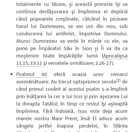
totalmente cu tăcere, şi această prorocie îşi va
continua desfăşurarea şi împlinirea ei deplină
când popoarele creştinate, călcând în picioare
harul lui Dumnezeu, se vor uni din nou, sub
conducerea lui antihrist, împotriva Domnului.
Atunci Dumnezeu va vorbi în mânie cu ele, va
pune pe Împăratul Său în Sion şi Îi va da ca
moştenire toate împărăţiile lumii (
Apocalipsa
11.15; 19.11
şi versetele următoare; 2.26-27).
Psalmul 60
oferă ocazia unor remarci
[2]
asemănătoare. Au trecut optsprezece secole
de
când primul cuvânt al acestui psalm s-a împlinit
prin înălţarea la cer a lui Isus şi prin aşezarea Lui
la dreapta Tatălui; în timp ce restul îşi aşteaptă
împlinirea. Fără îndoială, Isus este deja acum
marele nostru Mare Preot, însă El aduce acum
sângele jertfei înapoia perdelei, în Sfânta