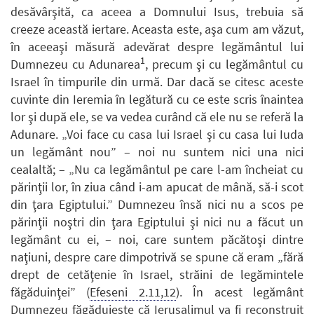
desăvârşită, ca aceea a Domnului Isus, trebuia să
creeze această iertare. Aceasta este, aşa cum am văzut,
în aceeaşi măsură adevărat despre legământul lui
1
Dumnezeu cu Adunarea
, precum şi cu legământul cu
Israel în timpurile din urmă. Dar dacă se citesc aceste
cuvinte din Ieremia în legătură cu ce este scris înaintea
lor şi după ele, se va vedea curând că ele nu se referă la
Adunare. „Voi face cu casa lui Israel şi cu casa lui Iuda
un legământ nou” – noi nu suntem nici una nici
cealaltă; – „Nu ca legământul pe care l-am încheiat cu
părinţii lor, în ziua când i-am apucat de mână, să-i scot
din ţara Egiptului.” Dumnezeu însă nici nu a scos pe
părinţii noştri din ţara Egiptului şi nici nu a făcut un
legământ cu ei, – noi, care suntem păcătoşi dintre
naţiuni, despre care dimpotrivă se spune că eram „fără
drept de cetăţenie în Israel, străini de legămintele
făgăduinţei” (
Efeseni 2.11,12
). În acest legământ
Dumnezeu făgăduieşte că Ierusalimul va fi reconstruit