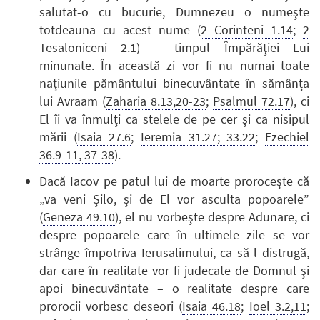
salutat-o cu bucurie, Dumnezeu o numeşte
totdeauna cu acest nume (
2 Corinteni 1.14
;
2
Tesaloniceni 2.1
) – timpul Împărăţiei Lui
minunate. În această zi vor fi nu numai toate
naţiunile pământului binecuvântate în sămânţa
lui Avraam (
Zaharia 8.13,20-23
;
Psalmul 72.17
), ci
El îi va înmulţi ca stelele de pe cer şi ca nisipul
mării (
Isaia 27.6
;
Ieremia 31.27; 33.22
;
Ezechiel
36.9-11, 37-38
).
Dacă Iacov pe patul lui de moarte proroceşte că
„va veni Şilo, şi de El vor asculta popoarele”
(
Geneza 49.10
), el nu vorbeşte despre Adunare, ci
despre popoarele care în ultimele zile se vor
strânge împotriva Ierusalimului, ca să-l distrugă,
dar care în realitate vor fi judecate de Domnul şi
apoi binecuvântate – o realitate despre care
prorocii vorbesc deseori (
Isaia 46.18
;
Ioel 3.2,11
;