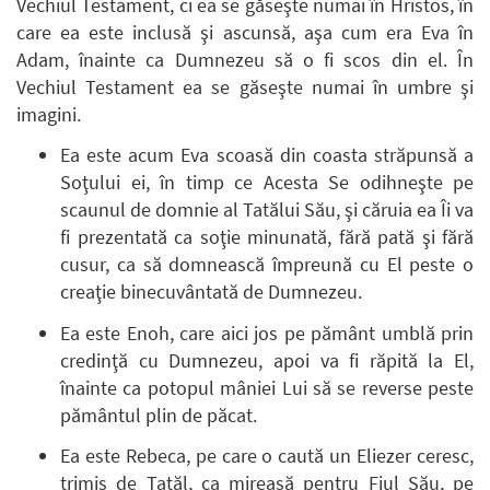
Vechiul Testament, ci ea se găseşte numai în Hristos, în
care ea este inclusă şi ascunsă, aşa cum era Eva în
Adam, înainte ca Dumnezeu să o fi scos din el. În
Vechiul Testament ea se găseşte numai în umbre şi
imagini.
Ea este acum Eva scoasă din coasta străpunsă a
Soţului ei, în timp ce Acesta Se odihneşte pe
scaunul de domnie al Tatălui Său, şi căruia ea Îi va
fi prezentată ca soţie minunată, fără pată şi fără
cusur, ca să domnească împreună cu El peste o
creaţie binecuvântată de Dumnezeu.
Ea este Enoh, care aici jos pe pământ umblă prin
credinţă cu Dumnezeu, apoi va fi răpită la El,
înainte ca potopul mâniei Lui să se reverse peste
pământul plin de păcat.
Ea este Rebeca, pe care o caută un Eliezer ceresc,
trimis de Tatăl, ca mireasă pentru Fiul Său, pe