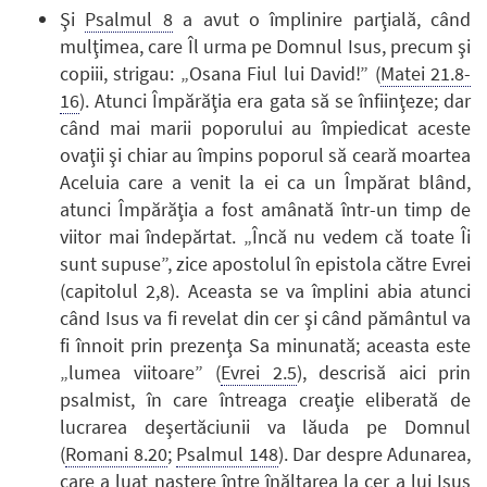
Şi
Psalmul 8
a avut o împlinire parţială, când
mulţimea, care Îl urma pe Domnul Isus, precum şi
copiii, strigau: „Osana Fiul lui David!” (
Matei 21.8-
16
). Atunci Împărăţia era gata să se înfiinţeze; dar
când mai marii poporului au împiedicat aceste
ovaţii şi chiar au împins poporul să ceară moartea
Aceluia care a venit la ei ca un Împărat blând,
atunci Împărăţia a fost amânată într-un timp de
viitor mai îndepărtat. „Încă nu vedem că toate Îi
sunt supuse”, zice apostolul în epistola către Evrei
(capitolul 2,8). Aceasta se va împlini abia atunci
când Isus va fi revelat din cer şi când pământul va
fi înnoit prin prezenţa Sa minunată; aceasta este
„lumea viitoare” (
Evrei 2.5
), descrisă aici prin
psalmist, în care întreaga creaţie eliberată de
lucrarea deşertăciunii va lăuda pe Domnul
(
Romani 8.20
;
Psalmul 148
). Dar despre Adunarea,
care a luat naştere între înălţarea la cer a lui Isus