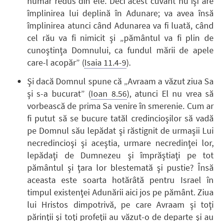
număr redus din ele. Deci acest cuvânt nu îşi are
împlinirea lui deplină în Adunare; va avea însă
împlinirea atunci când Adunarea va fi luată, când
cel rău va fi nimicit şi „pământul va fi plin de
cunoştinţa Domnului, ca fundul mării de apele
care-l acopăr” (
Isaia 11.4-9
).
Şi dacă Domnul spune că „Avraam a văzut ziua Sa
şi s-a bucurat” (
Ioan 8.56
), atunci El nu vrea să
vorbească de prima Sa venire în smerenie. Cum ar
fi putut să se bucure tatăl credincioşilor să vadă
pe Domnul său lepădat şi răstignit de urmaşii Lui
necredincioşi şi aceştia, urmare necredinţei lor,
lepădaţi de Dumnezeu şi împrăştiaţi pe tot
pământul şi ţara lor blestemată şi pustie? Însă
aceasta este soarta hotărâtă pentru Israel în
timpul existenţei Adunării aici jos pe pământ. Ziua
lui Hristos dimpotrivă, pe care Avraam şi toţi
părinţii şi toţi profeţii au văzut-o de departe şi au