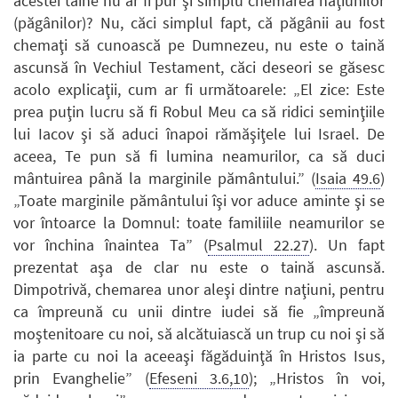
acestei taine nu ar fi pur şi simplu chemarea naţiunilor
(păgânilor)? Nu, căci simplul fapt, că păgânii au fost
chemaţi să cunoască pe Dumnezeu, nu este o taină
ascunsă în Vechiul Testament, căci deseori se găsesc
acolo explicaţii, cum ar fi următoarele: „El zice: Este
prea puţin lucru să fi Robul Meu ca să ridici seminţiile
lui Iacov şi să aduci înapoi rămăşiţele lui Israel. De
aceea, Te pun să fi lumina neamurilor, ca să duci
mântuirea până la marginile pământului.” (
Isaia 49.6
)
„Toate marginile pământului îşi vor aduce aminte şi se
vor întoarce la Domnul: toate familiile neamurilor se
vor închina înaintea Ta” (
Psalmul 22.27
). Un fapt
prezentat aşa de clar nu este o taină ascunsă.
Dimpotrivă, chemarea unor aleşi dintre naţiuni, pentru
ca împreună cu unii dintre iudei să fie „împreună
moştenitoare cu noi, să alcătuiască un trup cu noi şi să
ia parte cu noi la aceeaşi făgăduinţă în Hristos Isus,
prin Evanghelie” (
Efeseni 3.6,10
); „Hristos în voi,