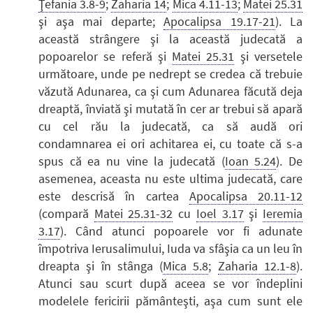
Ţefania 3.8-9
;
Zaharia 14
;
Mica 4.11-13
;
Matei 25.31
şi aşa mai departe;
Apocalipsa 19.17-21
). La
această strângere şi la această judecată a
popoarelor se referă şi
Matei 25.31
şi versetele
următoare, unde pe nedrept se credea că trebuie
văzută Adunarea, ca şi cum Adunarea făcută deja
dreaptă, înviată şi mutată în cer ar trebui să apară
cu cel rău la judecată, ca să audă ori
condamnarea ei ori achitarea ei, cu toate că s-a
spus că ea nu vine la judecată (
Ioan 5.24
). De
asemenea, aceasta nu este ultima judecată, care
este descrisă în cartea
Apocalipsa 20.11-12
(compară
Matei 25.31-32
cu
Ioel 3.17
şi
Ieremia
3.17
). Când atunci popoarele vor fi adunate
împotriva Ierusalimului, Iuda va sfâşia ca un leu în
dreapta şi în stânga (
Mica 5.8
;
Zaharia 12.1-8
).
Atunci sau scurt după aceea se vor îndeplini
modelele fericirii pământeşti, aşa cum sunt ele