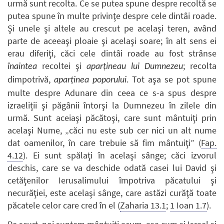
urmă sunt recolta. Ce se putea spune despre recoltă se
putea spune în multe privinţe despre cele dintâi roade.
Şi unele şi altele au crescut pe acelaşi teren, având
parte de aceeaşi ploaie şi acelaşi soare; în alt sens ei
erau diferiţi, căci cele dintâi roade au fost strânse
recoltei şi
; recolta
înaintea
aparţineau lui Dumnezeu
dimpotrivă,
. Tot aşa se pot spune
aparţinea poporului
multe despre Adunare din ceea ce s-a spus despre
izraeliții şi păgânii întorşi la Dumnezeu în zilele din
urmă. Sunt aceiaşi păcătoşi, care sunt mântuiţi prin
acelaşi Nume, „căci nu este sub cer nici un alt nume
dat oamenilor, în care trebuie să fim mântuiţi” (
Fap.
4.12
). Ei sunt spălaţi în acelaşi sânge; căci izvorul
deschis, care se va deschide odată casei lui David şi
cetăţenilor Ierusalimului împotriva păcatului şi
necurăţiei, este acelaşi sânge, care astăzi curăţă toate
păcatele celor care cred în el (
Zaharia 13.1
;
1 Ioan 1.7
).