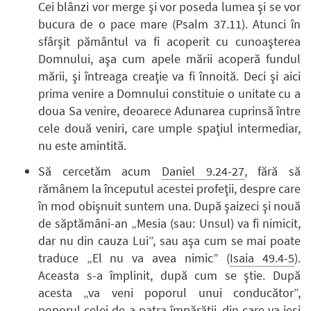
Cei blânzi vor merge şi vor poseda lumea şi se vor
bucura de o pace mare (Psalm 37.11). Atunci în
sfârşit pământul va fi acoperit cu cunoaşterea
Domnului, aşa cum apele mării acoperă fundul
mării, şi întreaga creaţie va fi înnoită. Deci şi aici
prima venire a Domnului constituie o unitate cu a
doua Sa venire, deoarece Adunarea cuprinsă între
cele două veniri, care umple spaţiul intermediar,
nu este amintită.
Să cercetăm acum
Daniel 9.24-27
, fără să
rămânem la începutul acestei profeţii, despre care
în mod obişnuit suntem una. După şaizeci şi nouă
de săptămâni-an „Mesia (sau: Unsul) va fi nimicit,
dar nu din cauza Lui”, sau aşa cum se mai poate
traduce „El nu va avea nimic” (
Isaia 49.4-5
).
Aceasta s-a împlinit, după cum se ştie. După
acesta „va veni poporul unui conducător”,
poporul celei de-a patra împărăţii, din care va ieşi