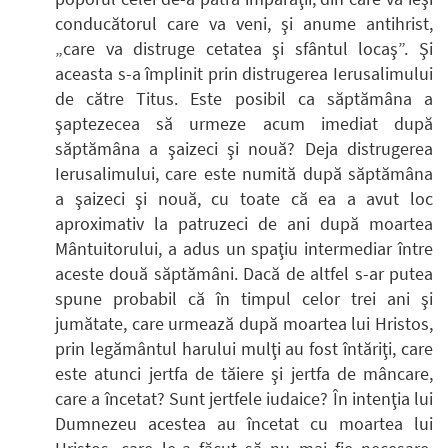
conducătorul care va veni, şi anume antihrist,
„care va distruge cetatea şi sfântul locaş”. Şi
aceasta s-a împlinit prin distrugerea Ierusalimului
de către Titus. Este posibil ca săptămâna a
şaptezecea să urmeze acum imediat după
săptămâna a şaizeci şi nouă? Deja distrugerea
Ierusalimului, care este numită după săptămâna
a şaizeci şi nouă, cu toate că ea a avut loc
aproximativ la patruzeci de ani după moartea
Mântuitorului, a adus un spaţiu intermediar între
aceste două săptămâni. Dacă de altfel s-ar putea
spune probabil că în timpul celor trei ani şi
jumătate, care urmează după moartea lui Hristos,
prin legământul harului mulţi au fost întăriţi, care
este atunci jertfa de tăiere şi jertfa de mâncare,
care a încetat? Sunt jertfele iudaice? În intenţia lui
Dumnezeu acestea au încetat cu moartea lui