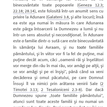
binecuvântate toate popoarele (
Geneza 12.3;
22.18; 28.14
), este folosită într-un anumit sens cu
privire la Adunare (
Galateni 3.8
, şi alte locuri); însă
ea este aşa numai în măsura în care Adunarea
este pârga întoarcerii la Dumnezeu a lumii şi nu
într-un sens absolut şi necondiţionat. În Adunare
este
familie dintr-o sută care este binecuvântată
o
în sămânţa lui Avraam, şi nu
familiile
toate
pământului, şi în viitor vor fi la fel de puţine, mai
puţine decât acum, căci „oamenii răi şi înşelători
vor merge din rău în mai rău, vor amăgi pe alţii, şi
se vor amăgi şi pe ei înşişi”, până când va veni
decăderea şi omul păcatului, pe care Domnul
Însuşi îl va nimici prin arătarea venirii Sale (
2
Timotei 3.13
;
2 Tesaloniceni 2.3-8
). Dar dacă
Dumnezeu spune „toate familiile pământului”,
atunci sunt toate aceste familii şi nu numai un