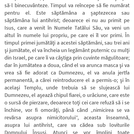
să-l binecuvânteze. Timpul va reîncepe să fie numărat
pentru el. Este săptămâna a șaptezecea sau
săptămâna lui antihrist; deoarece ei nu au primit pe
Isus, care a venit în Numele Tatălui Său, va veni un
altul în numele lui propriu, pe care ei îl vor primi. În
timpul primei jumătăţi a acestei săptămâni, sau trei ani
şi jumătate, el va încheia un legământ puternic cu mulţi
din Israel, pe care îi va câştiga prin cuvinte măgulitoare;
dar în jumătatea a doua, când el va arunca masca şi va
vrea să fie adorat ca Dumnezeu, el va anula jertfa
permanentă, a cărei reintroducere el a permis-o; şi în
acelaşi Templu, unde trebuia să se slujească lui
Dumnezeu, el aşează chipul fiarei, o urâciune, care este
o sursă de pierzare, deoarece toţi cei care refuză să i se
închine, vor fi omorâţi, până când „nimicirea se va
revărsa asupra nimicitorului”, aceasta înseamnă,
asupra lui antihrist, care va cădea sub loviturile
Domnului Însuşi. Atunci se vor împlini toate