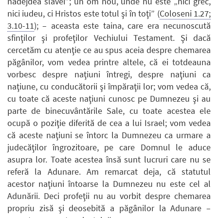
nădejdea slavei”; un om nou, unde nu este „nici grec,
nici iudeu, ci Hristos este totul şi în toţi” (
Coloseni 1.27;
3.10-11
); – aceasta este taina, care era necunoscută
sfinţilor şi profeţilor Vechiului Testament. Şi dacă
cercetăm cu atenţie ce au spus aceia despre chemarea
păgânilor, vom vedea printre altele, că ei totdeauna
vorbesc despre naţiuni întregi, despre naţiuni ca
naţiune, cu conducătorii şi împăraţii lor; vom vedea că,
cu toate că aceste naţiuni cunosc pe Dumnezeu şi au
parte de binecuvântările Sale, cu toate acestea ele
ocupă o poziţie diferită de cea a lui Israel; vom vedea
că aceste naţiuni se întorc la Dumnezeu ca urmare a
judecăţilor îngrozitoare, pe care Domnul le aduce
asupra lor. Toate acestea însă sunt lucruri care nu se
referă la Adunare. Am remarcat deja, că statutul
acestor naţiuni întoarse la Dumnezeu nu este cel al
Adunării. Deci profeţii nu au vorbit despre chemarea
propriu zisă şi deosebită a păgânilor la Adunare –