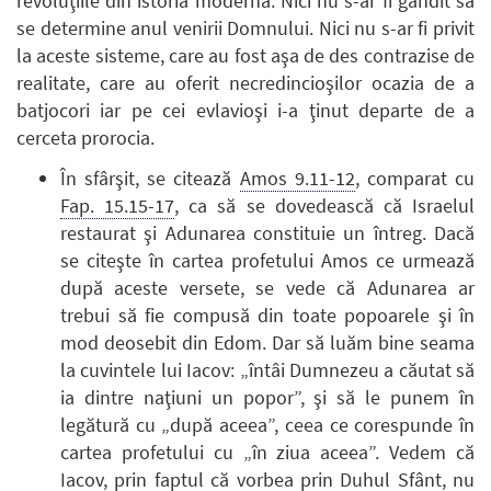
revoluţiile din istoria modernă. Nici nu s-ar fi gândit să
se determine anul venirii Domnului. Nici nu s-ar fi privit
la aceste sisteme, care au fost aşa de des contrazise de
realitate, care au oferit necredincioşilor ocazia de a
batjocori iar pe cei evlavioşi i-a ţinut departe de a
cerceta prorocia.
În sfârşit, se citează
Amos 9.11-12
, comparat cu
Fap. 15.15-17
, ca să se dovedească că Israelul
restaurat şi Adunarea constituie un întreg. Dacă
se citeşte în cartea profetului Amos ce urmează
după aceste versete, se vede că Adunarea ar
trebui să fie compusă din toate popoarele şi în
mod deosebit din Edom. Dar să luăm bine seama
la cuvintele lui Iacov: „întâi Dumnezeu a căutat să
ia dintre naţiuni un popor”, şi să le punem în
legătură cu „după aceea”, ceea ce corespunde în
cartea profetului cu „în ziua aceea”. Vedem că
Iacov, prin faptul că vorbea prin Duhul Sfânt, nu