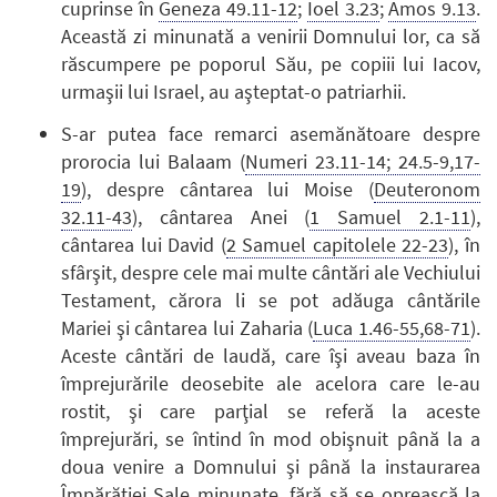
cuprinse în
Geneza 49.11-12
;
Ioel 3.23
;
Amos 9.13
.
Această zi minunată a venirii Domnului lor, ca să
răscumpere pe poporul Său, pe copiii lui Iacov,
urmaşii lui Israel, au aşteptat-o patriarhii.
S-ar putea face remarci asemănătoare despre
prorocia lui Balaam (
Numeri 23.11-14; 24.5-9,17-
19
), despre cântarea lui Moise (
Deuteronom
32.11-43
), cântarea Anei (
1 Samuel 2.1-11
),
cântarea lui David (
2 Samuel capitolele 22-23
), în
sfârşit, despre cele mai multe cântări ale Vechiului
Testament, cărora li se pot adăuga cântările
Mariei şi cântarea lui Zaharia (
Luca 1.46-55,68-71
).
Aceste cântări de laudă, care îşi aveau baza în
împrejurările deosebite ale acelora care le-au
rostit, şi care parţial se referă la aceste
împrejurări, se întind în mod obişnuit până la a
doua venire a Domnului şi până la instaurarea
Împărăţiei Sale minunate, fără să se oprească la