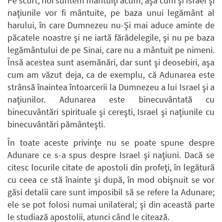
Pe scurt, noi suntem mântuiţi acum, aşa cum şi Israel şi
naţiunile vor fi mântuite, pe baza unui legământ al
harului, în care Dumnezeu nu-Şi mai aduce aminte de
păcatele noastre şi ne iartă fărădelegile, şi nu pe baza
legământului de pe Sinai, care nu a mântuit pe nimeni.
Însă acestea sunt asemănări, dar sunt şi deosebiri, aşa
cum am văzut deja, ca de exemplu, că Adunarea este
strânsă înaintea întoarcerii la Dumnezeu a lui Israel şi a
naţiunilor. Adunarea este binecuvântată cu
binecuvântări spirituale şi cereşti, Israel şi naţiunile cu
binecuvântări pământeşti.
În toate aceste privinţe nu se poate spune despre
Adunare ce s-a spus despre Israel şi naţiuni. Dacă se
citesc locurile citate de apostoli din profeţi, în legătură
cu ceea ce stă înainte şi după, în mod obişnuit se vor
găsi detalii care sunt imposibil să se refere la Adunare;
ele se pot folosi numai unilateral; şi din această parte
le studiază apostolii, atunci când le citează.