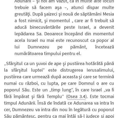
Adunării – şi noi am văzut, că în multe alte locuri
trebuie să facem aşa –, atunci dispar multe
greutăţi. După şaizeci şi nouă de săptămâni Mesia
a fost nimicit, şi momentul , care ar fi trebuit să
aducă binecuvântările peste Israel, a devenit
lepădarea Sa. Deoarece începând din momentul
acela Israel nu mai este recunoscut ca popor al
lui Dumnezeu pe pământ, încetează
numărătoarea timpului pentru el.
„Sfârşitul ca un şuvoi de ape şi pustiirea hotărâtă până
la sfârşitul luptei” este distrugerea Ierusalimului,
pustiirea care urmează după aceasta şi care se termină
numai cu război, cu lupta, pe care Domnul o are cu
poporul Său. Este un „timp lung”, în care Israel „va fi
fără împărat şi fără Templu” (
Osea 3.4
). Este tocmai
timpul Adunării. Însă de îndată ce Adunarea va intra în
cer, Dumnezeu va intra din nou în legătură cu poporul
Său pământesc, pentru ca mai întâi să-l judece şi apoi