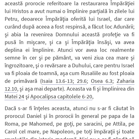
această prorocie referitoare la restaurarea Împărăţiei
lui Hristos a avut numai o împlinire parţială în zilele lui
Petru, deoarece Împărăţia oferită lui Israel, dar care
curând după aceea a fost respinsă, a făcut loc Adunării;
şi abia la revenirea Domnului această profeţie va fi
pusă în mişcare, şi ca şi Împărăţia însăşi, va avea
deplina ei împlinire. Atunci vor avea loc realmente
semne în cer şi pe pământ, va veni ziua cea mare şi
îngrozitoare, şi o revărsare a Duhului, care pentru Israel
va fi ploaia de toamnă, aşa cum Rusaliile au fost ploaia
de primăvară (
Isaia 13.6-13; 29.6
;
Osea 6.3
;
Zaharia
12.10
, şi aşa mai departe). Aceasta va fi şi împlinirea din
Matei 24
şi
Apocalipsa capitolele 6-20
,
Dacă s-ar fi înţeles aceasta, atunci nu s-ar fi căutat în
prorocul Daniel şi în prorocii în general pe papa de la
Roma, pe Mahomed, pe goţi, pe saracini, pe Attila, pe
Carol cel mare, pe Napoleon, pe toţi împăraţii şi toate