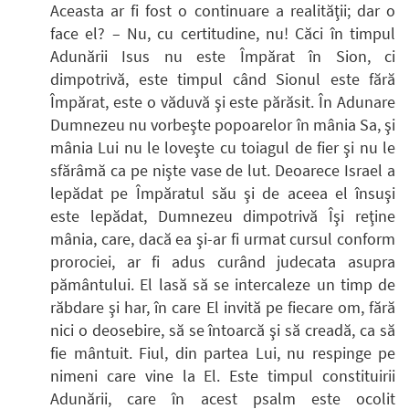
Aceasta ar fi fost o continuare a realităţii; dar o
face el? – Nu, cu certitudine, nu! Căci în timpul
Adunării Isus nu este Împărat în Sion, ci
dimpotrivă, este timpul când Sionul este fără
Împărat, este o văduvă şi este părăsit. În Adunare
Dumnezeu nu vorbeşte popoarelor în mânia Sa, şi
mânia Lui nu le loveşte cu toiagul de fier şi nu le
sfărâmă ca pe nişte vase de lut. Deoarece Israel a
lepădat pe Împăratul său şi de aceea el însuşi
este lepădat, Dumnezeu dimpotrivă Îşi reţine
mânia, care, dacă ea şi-ar fi urmat cursul conform
prorociei, ar fi adus curând judecata asupra
pământului. El lasă să se intercaleze un timp de
răbdare şi har, în care El invită pe fiecare om, fără
nici o deosebire, să se întoarcă şi să creadă, ca să
fie mântuit. Fiul, din partea Lui, nu respinge pe
nimeni care vine la El. Este timpul constituirii
Adunării, care în acest psalm este ocolit