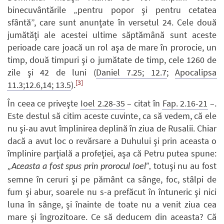
binecuvântările „pentru popor şi pentru cetatea
sfântă”, care sunt anunţate în versetul 24. Cele două
jumătăţi ale acestei ultime săptămână sunt aceste
perioade care joacă un rol aşa de mare în prorocie, un
timp, două timpuri şi o jumătate de timp, cele 1260 de
zile şi 42 de luni (
Daniel 7.25; 12.7
;
Apocalipsa
[3]
11.3;12.6,14; 13.5
).
În ceea ce priveşte
Ioel 2.28-35
– citat în
Fap. 2.16-21
–.
Este destul să citim aceste cuvinte, ca să vedem, că ele
nu şi-au avut împlinirea deplină în ziua de Rusalii. Chiar
dacă a avut loc o revărsare a Duhului şi prin aceasta o
împlinire parţială a profeţiei, aşa că Petru putea spune:
totuşi nu au fost
„Aceasta a fost spus prin prorocul Ioel”,
semne în ceruri şi pe pământ ca sânge, foc, stâlpi de
fum şi abur, soarele nu s-a prefăcut în întuneric şi nici
luna în sânge, şi înainte de toate nu a venit ziua cea
mare şi îngrozitoare. Ce să deducem din aceasta? Că