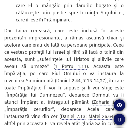
care El o mângâie prin darurile bogate şi o
călăuzeşte prin pustie spre locuinţa Soţului ei,
care îi iese în întâmpinare.
Dar taina cerească, care este inclusă în aceste
prezentări impresionante, a rămas ascunsă chiar şi
acelora care erau de faţă ca persoane principale. Ceea
ce vestesc profeţii lui Israel şi fără să facă o taină din
aceasta, sunt „suferinţele lui Hristos şi slăvile care
aveau să urmeze” (
1 Petru 1.11
). Aceasta este
Împărăţia, pe care Fiul Omului o va instaura la
revenirea Sa minunată (
Daniel 2.44; 7.13-14,27
), în care
toate împărăţiile Îi vor fi supuse şi Îi vor sluji; este
„Împărăţia lui Dumnezeu”, deoarece Domnul va fi
atunci Împărat al întregului pământ (
Zaharia 14.9
);
„Împărăţia cerurilor”, deoarece Acela care o
instaurează vine din cer (
Daniel 7.13
;
Matei 26.64
). De
altfel prin aceasta El va revela atât gloria Sa în cerurile