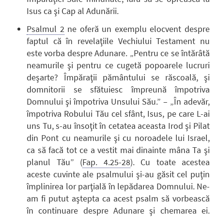
Isus ca şi Cap al Adunării.
Psalmul 2
ne oferă un exemplu elocvent despre
faptul că în revelaţiile Vechiului Testament nu
este vorba despre Adunare. „Pentru ce se întărâtă
neamurile şi pentru ce cugetă popoarele lucruri
deşarte? Împăraţii pământului se răscoală, şi
domnitorii se sfătuiesc împreună împotriva
Domnului şi împotriva Unsului Său.” – „În adevăr,
împotriva Robului Tău cel sfânt, Isus, pe care L-ai
uns Tu, s-au însoţit în cetatea aceasta Irod şi Pilat
din Pont cu neamurile şi cu noroadele lui Israel,
ca să facă tot ce a vestit mai dinainte mâna Ta şi
planul Tău” (
Fap. 4.25-28
). Cu toate acestea
aceste cuvinte ale psalmului şi-au găsit cel puţin
împlinirea lor parţială în lepădarea Domnului. Ne-
am fi putut aştepta ca acest psalm să vorbească
în continuare despre Adunare şi chemarea ei.