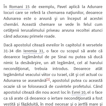
În
Romani 15
de exemplu, Pavel aplică la Adunare
locuri care se referă la chemarea naţiunilor, deoarece
Adunarea este o arvună şi un început al acestei
chemări. Această chemare se vede în felul cum
cetăţenii Ierusalimului priveau arvuna recoltei atunci
când aduceau primele roade.
Dacă apostolul citează evreilor în capitolul 8 versetele
31-34 din
Ieremia 31
, o face cu scopul să arate că
deoarece legământul de pe Sinai nu putea să ducă
nimic la desăvârşire, un alt legământ, cel al harului
necondiţionat, trebuia introdus. Deoarece atât
legământul veacului viitor cu Israel, cât şi cel actual cu
[1]
Adunarea se aseamănă
, apostolul putea cu această
ocazie să se folosească de cuvintele profetului. Când
apostolul citează din nou acest loc în
Evrei 10
, el o face
ca să arate că deoarece o iertare necondiţionată a fost
vestită şi făgăduită, în mod necesar şi o jertfă mare şi