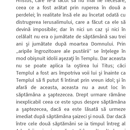
Hristos, care le-a făcut să nu mai fie necesare,
ceea ce a fost arătat prin ruperea în două a
perdelei; în realitate însă ele au încetat odată cu
distrugerea Ierusalimului, care a făcut ca ele să
devină imposibile; dar în nici un caz şi nici în
celălalt nu era o jumătate de săptămână sau trei
ani şi jumătate după moartea Domnului. Prin
„aripile îngrozitoare ale pustiirii” se înţelege în
mod obişnuit idolii aşezaţi în Templu. Dar aceasta
nu se poate aplica la oştirea lui Titus; căci
Templul a fost ars împotriva voii lui şi înainte ca
Templul să fi putut fi întinat prin vreun idol; şi în
afară de aceasta, aceasta nu a avut loc în
săptămâna a şaptezecea. Drept urmare rămâne
inexplicabil ceea ce este spus despre săptămâna
a şaptezecea, dacă ea este lăsată să urmeze
imediat după săptămâna şaizeci şi nouă. Dar dacă
între cele două săptămâni se ia timpul întreg al