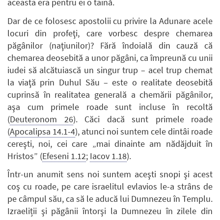
aceasta era pentru ei o taină.
Dar de ce folosesc apostolii cu privire la Adunare acele
locuri din profeţi, care vorbesc despre chemarea
păgânilor (naţiunilor)? Fără îndoială din cauză că
chemarea deosebită a unor păgâni, ca împreună cu unii
iudei să alcătuiască un singur trup – acel trup chemat
la viaţă prin Duhul Său – este o realitate deosebită
cuprinsă în realitatea generală a chemării păgânilor,
aşa cum primele roade sunt incluse în recoltă
(
Deuteronom 26
). Căci dacă sunt primele roade
(
Apocalipsa 14.1-4
), atunci noi suntem cele dintâi roade
cereşti, noi, cei care „mai dinainte am nădăjduit în
Hristos” (
Efeseni 1.12
;
Iacov 1.18
).
Într-un anumit sens noi suntem aceşti snopi şi acest
coş cu roade, pe care israelitul evlavios le-a strâns de
pe câmpul său, ca să le aducă lui Dumnezeu în Templu.
Izraeliții şi păgânii întorşi la Dumnezeu în zilele din