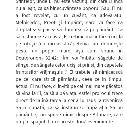
Sfintelor, unde El nu este văzut şi din care El încă
nu a ieşit, ca să binecuvânteze poporul Său; El nu
a fost revelat, cu un cuvânt, ca adevăratul
Melhisedec, Preot şi Împărat, care va face ca
dreptatea şi pacea să domnească pe pământ . Ca
să instaureze aceasta, El trebuie mai întâi să ucidă
pe toţi şi să nimicească căpetenia care domneşte
peste un popor mare, aşa cum spune în
Deuteronom 32.42
: „Îmi voi îmbăta săgeţile de
sânge, de sângele celor ucişi şi prinşi, din capetele
fruntaşilor vrăjmaşului.” El trebuie să nimicească
pe cei care strică pământul, ceea ce în timpul
actual El nu face, ci invită pe cel mai mare păcătos
să vină la El, ca să aibă viaţa. Astfel prorocul trece
direct de la înălţarea la cer a lui Isus la revenirea
Sa minunată, ca să instaureze Împărăţia Sa pe
pământ, şi nu spune nimic despre Adunare, care
umple spaţiul dintre aceste două evenimente.