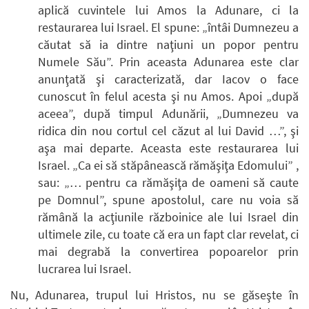
aplică cuvintele lui Amos la Adunare, ci la
restaurarea lui Israel. El spune: „întâi Dumnezeu a
căutat să ia dintre naţiuni un popor pentru
Numele Său”. Prin aceasta Adunarea este clar
anunţată şi caracterizată, dar Iacov o face
cunoscut în felul acesta şi nu Amos. Apoi „după
aceea”, după timpul Adunării, „Dumnezeu va
ridica din nou cortul cel căzut al lui David …”, şi
aşa mai departe. Aceasta este restaurarea lui
Israel. „Ca ei să stăpânească rămăşiţa Edomului” ,
sau: „… pentru ca rămăşiţa de oameni să caute
pe Domnul”, spune apostolul, care nu voia să
rămână la acţiunile războinice ale lui Israel din
ultimele zile, cu toate că era un fapt clar revelat, ci
mai degrabă la convertirea popoarelor prin
lucrarea lui Israel.
Nu, Adunarea, trupul lui Hristos, nu se găseşte în