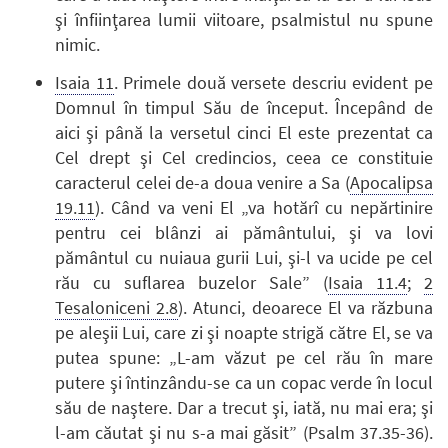
şi înfiinţarea lumii viitoare, psalmistul nu spune
nimic.
Isaia 11
. Primele două versete descriu evident pe
Domnul în timpul Său de început. Începând de
aici şi până la versetul cinci El este prezentat ca
Cel drept şi Cel credincios, ceea ce constituie
caracterul celei de-a doua venire a Sa (
Apocalipsa
19.11
). Când va veni El „va hotărî cu nepărtinire
pentru cei blânzi ai pământului, şi va lovi
pământul cu nuiaua gurii Lui, şi-l va ucide pe cel
rău cu suflarea buzelor Sale” (
Isaia 11.4
;
2
Tesaloniceni 2.8
). Atunci, deoarece El va răzbuna
pe aleşii Lui, care zi şi noapte strigă către El, se va
putea spune: „L-am văzut pe cel rău în mare
putere şi întinzându-se ca un copac verde în locul
său de naştere. Dar a trecut şi, iată, nu mai era; şi
l-am căutat şi nu s-a mai găsit” (Psalm 37.35-36).