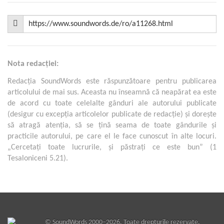
Nota redacţiei:
Redacţia SoundWords este răspunzătoare pentru publicarea
articolului de mai sus. Aceasta nu înseamnă că neapărat ea este
de acord cu toate celelalte gânduri ale autorului publicate
(desigur cu excepţia articolelor publicate de redacţie) şi doreşte
să atragă atenţia, să se ţină seama de toate gândurile şi
practicile autorului, pe care el le face cunoscut în alte locuri.
„Cercetaţi toate lucrurile, şi păstraţi ce este bun” (1
Tesaloniceni 5.21).
©
SoundWords
2000–2026. Toate drepturile rezervate.