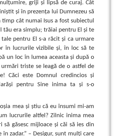
lţumire, griji şi lipsă de curaj. Cât
liniştit şi în prezenţa lui Dumnezeu să
a timp cât numai Isus a fost subiectul
l tău era simplu; trăiai pentru El şi te
 tale pentru El s-a răcit şi ca urmare
în lucrurile vizibile şi, în loc să te
pă un loc în lumea aceasta şi după o
urmări triste se leagă de o astfel de
ne! Căci este Domnul credincios şi
iarăşi pentru Sine inima ta şi s-o
ioşia mea şi ştiu că eu însumi mi-am
um lucrurile altfel? Zilnic inima mea
ri să găsesc mijloace şi căi să ies din
 în zadar.” – Desigur, sunt mulţi care