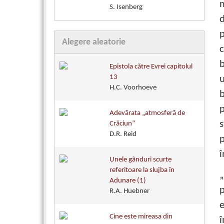
m
S. Isenberg
d
p
Alegere aleatorie
c
b
Epistola către Evrei capitolul
13
u
H.C. Voorhoeve
b
p
Adevărata „atmosferă de
Crăciun”
D.R. Reid
p
î
Unele gânduri scurte
referitoare la slujba în
„
Adunare (1)
p
R.A. Huebner
e
Cine este mireasa din
î