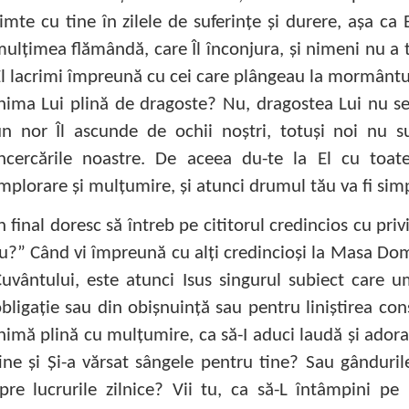
imte cu tine în zilele de suferinţe şi durere, aşa ca
ulţimea flămândă, care Îl înconjura, şi nimeni nu a 
l lacrimi împreună cu cei care plângeau la mormântul
nima Lui plină de dragoste? Nu, dragostea Lui nu se
n nor Îl ascunde de ochii noştri, totuşi noi nu s
încercările noastre. De aceea du-te la El cu toat
mplorare şi mulţumire, şi atunci drumul tău va fi sim
n final doresc să întreb pe cititorul credincios cu priv
u?” Când vi împreună cu alţi credincioşi la Masa Dom
uvântului, este atunci Isus singurul subiect care 
bligaţie sau din obişnuinţă sau pentru liniştirea con
nimă plină cu mulţumire, ca să-I aduci laudă şi adora
ine şi Şi-a vărsat sângele pentru tine? Sau gânduril
pre lucrurile zilnice? Vii tu, ca să-L întâmpini pe 