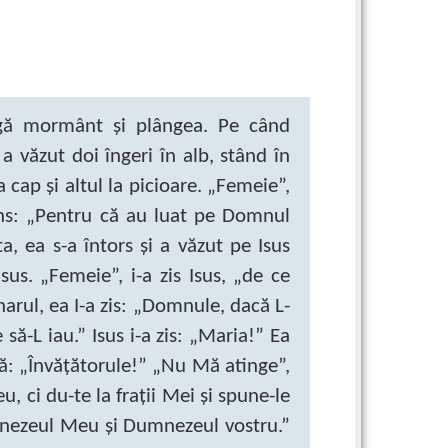
ngă mormânt şi plângea. Pe când
a văzut doi îngeri în alb, stând în
a cap şi altul la picioare. „Femeie”,
puns: „Pentru că au luat pe Domnul
, ea s-a întors şi a văzut pe Isus
sus. „Femeie”, i-a zis Isus, „de ce
arul, ea I-a zis: „Domnule, dacă L-
să-L iau.” Isus i-a zis: „Maria!” Ea
ică: „Învăţătorule!” „Nu Mă atinge”,
u, ci du-te la fraţii Mei şi spune-le
umnezeul Meu şi Dumnezeul vostru.”