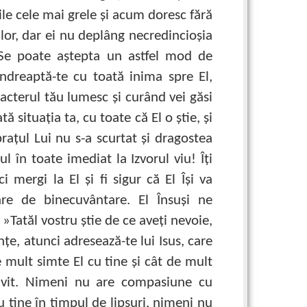
ile cele mai grele şi acum doresc fără
 lor, dar ei nu deplâng necredincioşia
. Se poate aştepta un astfel mod de
ndreaptă-te cu toată inima spre El,
racterul tău lumesc şi curând vei găsi
ă situaţia ta, cu toate că El o ştie, şi
braţul Lui nu s-a scurtat şi dragostea
l în toate imediat la Izvorul viu! Îţi
i mergi la El şi fi sigur că El Îşi va
e de binecuvântare. El Însuşi ne
atăl vostru ştie de ce aveţi nevoie,
rinţe, atunci adresează-te lui Isus, care
e mult simte El cu tine şi cât de mult
rivit. Nimeni nu are compasiune cu
u tine în timpul de lipsuri, nimeni nu