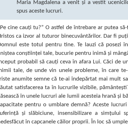
Maria Magdalena a venit şi a vestit ucenicil
spus aceste lucruri.
Pe cine cauţi tu?” O astfel de întrebare ar putea să-
ristos ca izvor al tuturor binecuvântărilor. Dar fi pu
omnul este totul pentru tine. Te lauzi că posezi în 
iniştea conştiinţei tale, bucurie pentru inimă şi mângâie
nceput probabil să cauţi ceva în afara Lui. Căci de u
nimii tale, de unde vin unele probleme, în care te-
riste anumite semne că te-ai îndepărtat mai mult sau
ăutat satisfacerea ta în lucrurile vizibile, pământe
ăsească în unele lucruri ale lumii acesteia hrană şi bă
capacitate pentru o umblare demnă? Aceste lucruri
uferinţă şi slăbiciune, insensibilizare a simţului 
edesfăcut în capcanele căilor proprii. În loc să umple