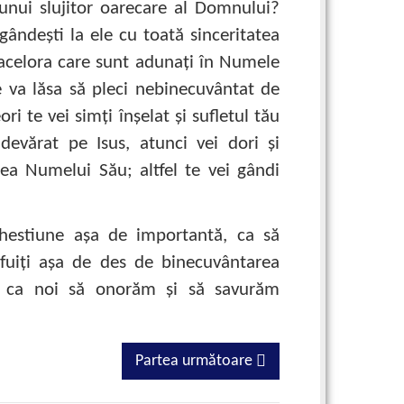
 unui slujitor oarecare al Domnului?
gândeşti la ele cu toată sinceritatea
 acelora care sunt adunaţi în Numele
e va lăsa să pleci nebinecuvântat de
i te vei simţi înşelat şi sufletul tău
devărat pe Isus, atunci vei dori şi
rea Numelui Său; altfel te vei gândi
hestiune aşa de importantă, ca să
fuiţi aşa de des de binecuvântarea
ru ca noi să onorăm şi să savurăm
Partea următoare