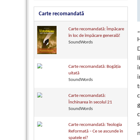
Carte recomandată
„
Carte recomandată: Împăcare
în loc de împăcare generală!
H
SoundWords
D
l
î
Carte recomandată: Bogăţia
uitată
i
SoundWords
t
c
Carte recomandată:
Închinarea în secolul 21
g
SoundWords
s
Carte recomandată: Teologia
Reformată – Ce se ascunde în
n
spatele ei?