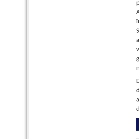
p
A
î
S
a
v
g
n
d
d