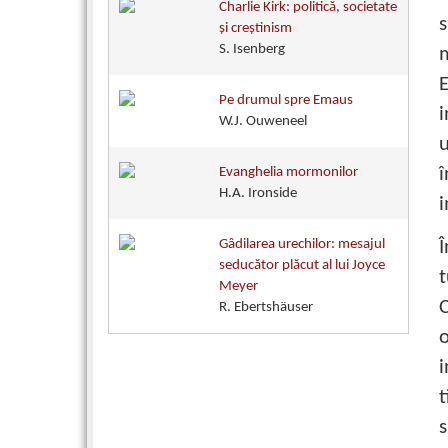
Charlie Kirk: politică, societate
s
și creștinism
S. Isenberg
m
E
Pe drumul spre Emaus
i
W.J. Ouweneel
u
Evanghelia mormonilor
H.A. Ironside
i
Î
Gâdilarea urechilor: mesajul
seducător plăcut al lui Joyce
t
Meyer
C
R. Ebertshäuser
o
i
t
s