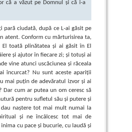
or că a văzut pe Domnul şi că i-a
ţi pară ciudată, după ce L-ai găsit pe
ţin atent. Conform cu mărturisirea ta,
El toată plinătatea şi ai găsit în El
re şi ajutor în fiecare zi; şi totuşi ai
nde vine atunci uscăciunea şi răceala
ai încurcat? Nu sunt aceste apariţii
 mai puţin de adevăratul izvor şi ai
şti? Dar cum ar putea un om ceresc să
utură pentru sufletul său şi putere şi
 dau naştere tot mai mult numai la
spiritual şi ne încâlcesc tot mai de
 inima cu pace şi bucurie, cu laudă şi