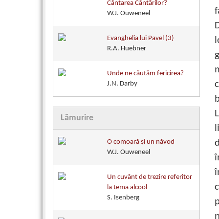
Cântarea Cântărilor?
f
W.J. Ouweneel
D
Evanghelia lui Pavel (3)
l
R.A. Huebner
g
m
Unde ne căutăm fericirea?
c
J.N. Darby
b
L
Lămurire
l
O comoară şi un năvod
W.J. Ouweneel
î
î
Un cuvânt de trezire referitor
c
la tema alcool
S. Isenberg
n