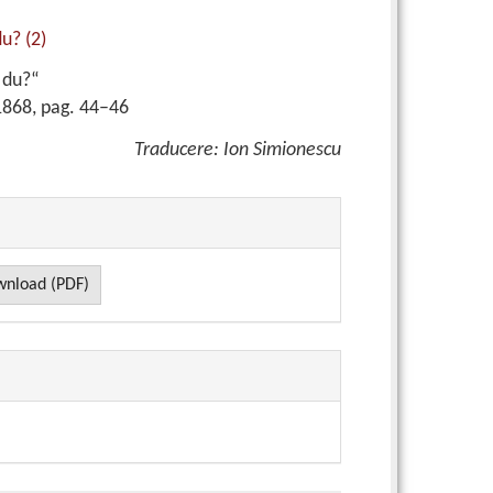
u? (2)
 du?“
1868, pag. 44–46
Traducere: Ion Simionescu
nload (PDF)