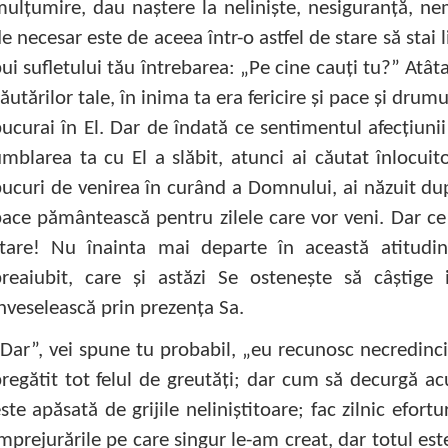
ulţumire, dau naştere la nelinişte, nesiguranţă, nemu
e necesar este de aceea într-o astfel de stare să stai 
ui sufletului tău întrebarea: „Pe cine cauţi tu?” Atât
ăutărilor tale, în inima ta era fericire şi pace şi drumu
ucurai în El. Dar de îndată ce sentimentul afecţiunii
mblarea ta cu El a slăbit, atunci ai căutat înlocuitor 
ucuri de venirea în curând a Domnului, ai năzuit du
ace pământească pentru zilele care vor veni. Dar ce 
stare! Nu înainta mai departe în această atitudi
reaiubit, care şi astăzi Se osteneşte să câştige 
nveselească prin prezenţa Sa.
Dar”, vei spune tu probabil, „eu recunosc necredinc
regătit tot felul de greutăţi; dar cum să decurgă ac
ste apăsată de grijile neliniştitoare; fac zilnic efortu
mprejurările pe care singur le-am creat, dar totul este