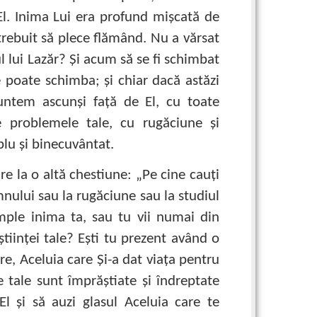
 El. Inima Lui era profund mişcată de
trebuit să plece flămând. Nu a vărsat
 lui Lazăr? Şi acum să se fi schimbat
 poate schimba; şi chiar dacă astăzi
untem ascunşi faţă de El, cu toate
e problemele tale, cu rugăciune şi
plu şi binecuvântat.
ire la o altă chestiune: „Pe cine cauţi
nului sau la rugăciune sau la studiul
umple inima ta, sau tu vii numai din
ştiinţei tale? Eşti tu prezent având o
re, Aceluia care Şi-a dat viaţa pentru
e tale sunt împrăştiate şi îndreptate
El şi să auzi glasul Aceluia care te