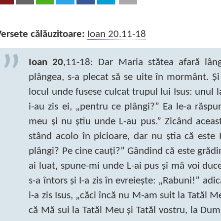
ersete călăuzitoare:
Ioan 20.11-18
Ioan 20
,11-18: Dar Maria stătea afară lâ
plângea, s-a plecat să se uite în mormânt. Şi 
locul unde fusese culcat trupul lui Isus: unul l
i-au zis ei, „pentru ce plângi?” Ea le-a răs
meu şi nu ştiu unde L-au pus.” Zicând aceasta
stând acolo în picioare, dar nu ştia că este I
plângi? Pe cine cauţi?” Gândind că este grădin
ai luat, spune-mi unde L-ai pus şi mă voi duce 
s-a întors şi I-a zis în evreieşte: „Rabuni!” ad
i-a zis Isus, „căci încă nu M-am suit la Tatăl Me
că Mă sui la Tatăl Meu şi Tatăl vostru, la D