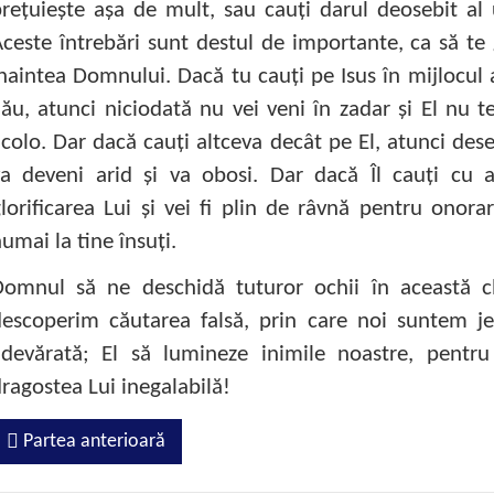
reţuieşte aşa de mult, sau cauţi darul deosebit al
ceste întrebări sunt destul de importante, ca să te 
naintea Domnului. Dacă tu cauţi pe Isus în mijlocul
ău, atunci niciodată nu vei veni în zadar şi El nu t
colo. Dar dacă cauţi altceva decât pe El, atunci deseor
a deveni arid şi va obosi. Dar dacă Îl cauţi cu a
lorificarea Lui şi vei fi plin de râvnă pentru onora
umai la tine însuţi.
Domnul să ne deschidă tuturor ochii în această c
escoperim căutarea falsă, prin care noi suntem je
adevărată; El să lumineze inimile noastre, pent
ragostea Lui inegalabilă!
Partea anterioară