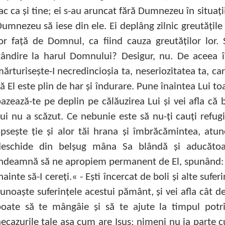
ac ca şi tine; ei s-au aruncat fără Dumnezeu în situaţi
umnezeu să iese din ele. Ei deplâng zilnic greutăţile
or faţă de Domnul, ca fiind cauza greutăţilor lor
ândire la harul Domnului? Desigur, nu. De aceea î
ărturiseşte-I necredincioşia ta, neseriozitatea ta, ca
ă El este plin de har şi îndurare. Pune înaintea Lui toat
azează-te pe deplin pe călăuzirea Lui şi vei afla că 
ui nu a scăzut. Ce nebunie este să nu-ţi cauţi refugiu
ipseşte ţie şi alor tăi hrana şi îmbrăcămintea, atunc
deschide din belşug mâna Sa blândă şi aducătoar
ndeamnă să ne apropiem permanent de El, spunând: »T
nainte să-I cereţi.« - Eşti încercat de boli şi alte sufe
unoaşte suferinţele acestui pământ, şi vei afla cât d
poate să te mângâie şi să te ajute la timpul pot
ecazurile tale aşa cum are Isus; nimeni nu ia parte c