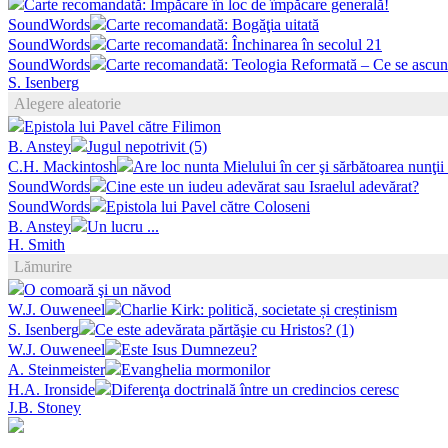
Carte recomandată: Împăcare în loc de împăcare generală!
SoundWords
Carte recomandată: Bogăţia uitată
SoundWords
Carte recomandată: Închinarea în secolul 21
SoundWords
Carte recomandată: Teologia Reformată – Ce se ascund
S. Isenberg
Alegere aleatorie
Epistola lui Pavel către Filimon
B. Anstey
Jugul nepotrivit (5)
C.H. Mackintosh
Are loc nunta Mielului în cer şi sărbătoarea nunţi
SoundWords
Cine este un iudeu adevărat sau Israelul adevărat?
SoundWords
Epistola lui Pavel către Coloseni
B. Anstey
Un lucru ...
H. Smith
Lămurire
O comoară şi un năvod
W.J. Ouweneel
Charlie Kirk: politică, societate și creștinism
S. Isenberg
Ce este adevărata părtăşie cu Hristos? (1)
W.J. Ouweneel
Este Isus Dumnezeu?
A. Steinmeister
Evanghelia mormonilor
H.A. Ironside
Diferenţa doctrinală între un credincios ceresc
J.B. Stoney