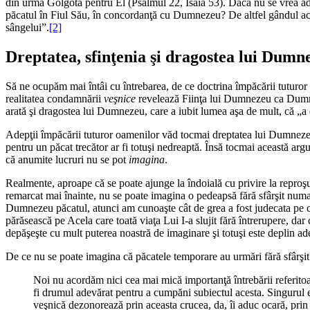
din urmă Golgota pentru El (
Psalmul 22
,
Isaia 53
). Dacă nu se vrea 
păcatul în Fiul Său, în concordanţă cu Dumnezeu? De altfel gândul ace
sângelui”.
[2]
Dreptatea, sfinţenia şi dragostea lui Dumn
Să ne ocupăm mai întâi cu întrebarea, de ce doctrina împăcării tuturo
realitatea condamnării
veşnice
revelează Fiinţa lui Dumnezeu ca Dumnez
arată şi dragostea lui Dumnezeu, care a iubit lumea aşa de mult, că „a d
Adepţii împăcării tuturor oamenilor văd tocmai dreptatea lui Dumnezeu 
pentru un păcat trecător ar fi totuşi nedreaptă. Însă tocmai această 
că anumite lucruri nu se pot
imagina
.
Realmente, aproape că se poate ajunge la îndoială cu privire la repro
remarcat mai înainte, nu se poate imagina o pedeapsă fără sfârşit numa
Dumnezeu păcatul, atunci am cunoaşte cât de grea a fost judecata pe ca
părăsească pe Acela care toată viaţa Lui I-a slujit fără întrerupere, d
depăşeşte cu mult puterea noastră de imaginare şi totuşi este deplin ad
De ce nu se poate imagina că păcatele temporare au urmări fără sfârşi
Noi nu acordăm nici cea mai mică importanţă întrebării referitoa
fi drumul adevărat pentru a cumpăni subiectul acesta. Singurul 
veşnică dezonorează prin aceasta crucea, da, îi aduc ocară, prin 