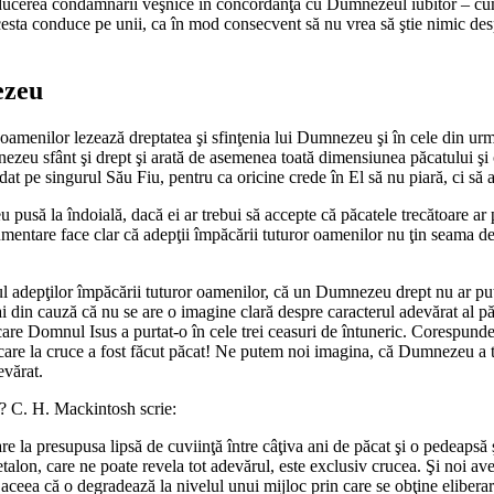
aducerea condamnării veşnice în concordanţă cu Dumnezeul iubitor – c
sta conduce pe unii, ca în mod consecvent să nu vrea să ştie nimic desp
ezeu
r oamenilor lezează dreptatea şi sfinţenia lui Dumnezeu şi în cele din 
eu sfânt şi drept şi arată de asemenea toată dimensiunea păcatului şi c
at pe singurul Său Fiu, pentru ca oricine crede în El să nu piară, ci să a
pusă la îndoială, dacă ei ar trebui să accepte că păcatele trecătoare ar
argumentare face clar că adepţii împăcării tuturor oamenilor nu ţin seam
şul adepţilor împăcării tuturor oamenilor, că un Dumnezeu drept nu ar p
i din cauză că nu se are o imagine clară despre caracterul adevărat al p
re Domnul Isus a purtat-o în cele trei ceasuri de întuneric. Corespundea
ar care la cruce a fost făcut păcat! Ne putem noi imagina, că Dumnezeu a
evărat.
t? C. H. Mackintosh scrie:
re la presupusa lipsă de cuviinţă între câţiva ani de păcat şi o pedeaps
etalon, care ne poate revela tot adevărul, este exclusiv crucea. Şi noi 
aceea că o degradează la nivelul unui mijloc prin care se obţine eliberar