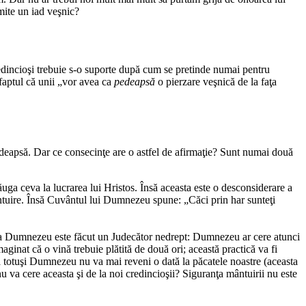
ite un iad veşnic?
dincioşi trebuie s-o suporte după cum se pretinde numai pentru
faptul că unii „vor avea ca
pedeapsă
o pierzare veşnică de la faţa
eapsă. Dar ce consecinţe are o astfel de afirmaţie? Sunt numai două
ăuga ceva la lucrarea lui Hristos. Însă aceasta este o desconsiderare a
mântuire. Însă Cuvântul lui Dumnezeu spune: „Căci prin har sunteţi
easta Dumnezeu este făcut un Judecător nedrept: Dumnezeu ar cere atunci
aginat că o vină trebuie plătită de două ori; această practică va fi
 totuşi Dumnezeu nu va mai reveni o dată la păcatele noastre (aceasta
 va cere aceasta şi de la noi credincioşii? Siguranţa mântuirii nu este