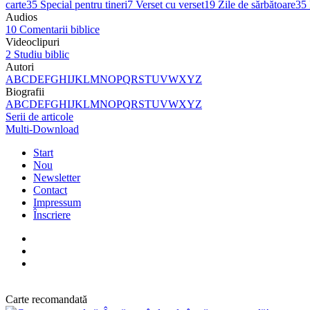
carte
35
Special pentru tineri
7
Verset cu verset
19
Zile de sărbătoare
35
Audios
10
Comentarii biblice
Videoclipuri
2
Studiu biblic
Autori
A
B
C
D
E
F
G
H
I
J
K
L
M
N
O
P
Q
R
S
T
U
V
W
X
Y
Z
Biografii
A
B
C
D
E
F
G
H
I
J
K
L
M
N
O
P
Q
R
S
T
U
V
W
X
Y
Z
Serii de articole
Multi-Download
Start
Nou
Newsletter
Contact
Impressum
Înscriere
Carte recomandată