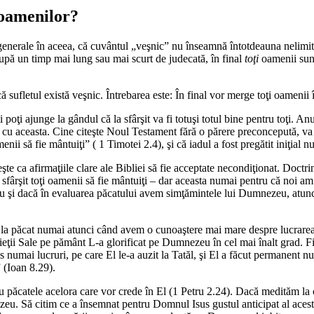
 oamenilor?
generale în aceea, că cuvântul „veşnic” nu înseamnă întotdeauna nelimita
după un timp mai lung sau mai scurt de judecată, în final
toţi
oamenii sun
sufletul există veşnic. Întrebarea este: În final vor merge toţi oamenii î
ăţi poţi ajunge la gândul că la sfârşit va fi totuşi totul bine pentru toţi.
cu aceasta. Cine citeşte Noul Testament fără o părere preconcepută, va 
enii să fie mântuiţi” (
1 Timotei 2.4
), şi că iadul a fost pregătit iniţial 
eşte ca afirmaţiile clare ale Bibliei să fie acceptate necondiţionat. Doctr
sfârşit toţi oamenii să fie mântuiţi – dar aceasta numai pentru că noi am
 şi dacă în evaluarea păcatului avem simţămintele lui Dumnezeu, atunci
 la păcat numai atunci când avem o cunoaştere mai mare despre lucrarea 
ţii Sale pe pământ L-a glorificat pe Dumnezeu în cel mai înalt grad. Fiec
 numai lucruri, pe care El le-a auzit la Tatăl, şi El a făcut permanent n
 (
Ioan 8.29
).
 păcatele acelora care vor crede în El (
1 Petru 2.24
). Dacă medităm la 
ezeu. Să citim ce a însemnat pentru Domnul Isus gustul anticipat al ace