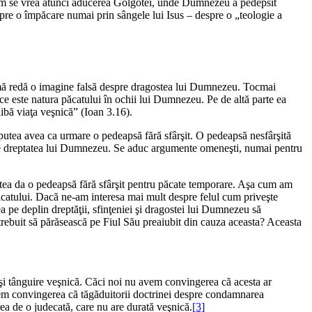
um se vrea atunci aducerea Golgotei, unde Dumnezeu a pedepsit
re o împăcare numai prin sângele lui Isus – despre o „teologie a
urmă redă o imagine falsă despre dragostea lui Dumnezeu. Tocmai
e este natura păcatului în ochii lui Dumnezeu. Pe de altă parte ea
ibă viaţa veşnică” (
Ioan 3.16
).
 putea avea ca urmare o pedeapsă fără sfârşit. O pedeapsă nesfârşită
a de dreptatea lui Dumnezeu. Se aduc argumente omeneşti, numai pentru
utea da o pedeapsă fără sfârşit pentru păcate temporare. Aşa cum am
ăcatului. Dacă ne-am interesa mai mult despre felul cum priveşte
 pe deplin dreptăţii, sfinţeniei şi dragostei lui Dumnezeu să
 trebuit să părăsească pe Fiul Său preaiubit din cauza aceasta? Aceasta
ă şi tânguire veşnică. Căci noi nu avem convingerea că acesta ar
avem convingerea că tăgăduitorii doctrinei despre condamnarea
ea de o judecată, care nu are durată veşnică.
[3]