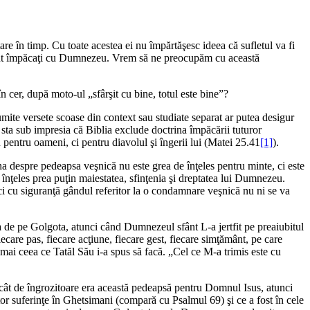
re în timp. Cu toate acestea ei nu împărtăşesc ideea că sufletul va fi
t împăcaţi cu Dumnezeu. Vrem să ne preocupăm cu această
n cer, după moto-ul „sfârşit cu bine, totul este bine”?
 Anumite versete scoase din context sau studiate separat ar putea desigur
sta sub impresia că Biblia exclude doctrina împăcării tuturor
nu pentru oameni, ci pentru diavolul şi îngerii lui (
Matei 25.41
[1]
).
ina despre pedeapsa veşnică nu este grea de înţeles pentru minte, ci este
 înţeles prea puţin maiestatea, sfinţenia şi dreptatea lui Dumnezeu.
 cu siguranţă gândul referitor la o condamnare veşnică nu ni se va
de pe Golgota, atunci când Dumnezeul sfânt L-a jertfit pe preaiubitul
are pas, fiecare acţiune, fiecare gest, fiecare simţământ, pe care
umai ceea ce Tatăl Său i-a spus să facă. „Cel ce M-a trimis este cu
cât de îngrozitoare era această pedeapsă pentru Domnul Isus, atunci
stor suferinţe în Ghetsimani (compară cu
Psalmul 69
) şi ce a fost în cele