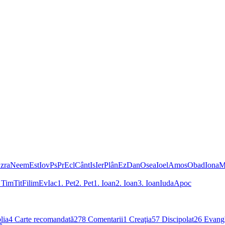
zra
Neem
Est
Iov
Ps
Pr
Ecl
Cânt
Is
Ier
Plân
Ez
Dan
Osea
Ioel
Amos
Obad
Iona
M
 Tim
Tit
Filim
Ev
Iac
1. Pet
2. Pet
1. Ioan
2. Ioan
3. Ioan
Iuda
Apoc
lia
4
Carte recomandată
278
Comentarii
1
Creaţia
57
Discipolat
26
Evangh