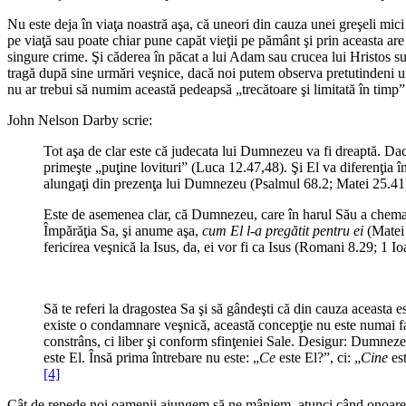
Nu este deja în viaţa noastră aşa, că uneori din cauza unei greşeli mic
pe viaţă sau poate chiar pune capăt vieţii pe pământ şi prin aceasta a
singure crime. Şi căderea în păcat a lui Adam sau crucea lui Hristos s
tragă după sine urmări veşnice, dacă noi putem observa pretutindeni u
nu ar trebui să numim această pedeapsă „trecătoare şi limitată în timp”
John Nelson Darby scrie:
Tot aşa de clar este că judecata lui Dumnezeu va fi dreaptă. Dac
primeşte „puţine lovituri” (
Luca 12.47,48
). Şi El va diferenţia 
alungaţi din prezenţa lui Dumnezeu (
Psalmul 68.2
;
Matei 25.41
Este de asemenea clar, că Dumnezeu, care în harul Său a chemat
Împărăţia Sa, şi anume aşa,
cum El l-a pregătit pentru ei
(
Matei
fericirea veşnică la Isus, da, ei vor fi ca Isus (
Romani 8.29
;
1 Io
Să te referi la dragostea Sa şi să gândeşti că din cauza aceasta 
existe o condamnare veşnică, această concepţie nu este numai fals
constrâns, ci liber şi conform sfinţeniei Sale. Desigur: Dumne
este El. Însă prima întrebare nu este: „
Ce
este El?”, ci: „
Cine
est
[4]
Cât de repede noi oamenii ajungem să ne mâniem, atunci când onoarea n