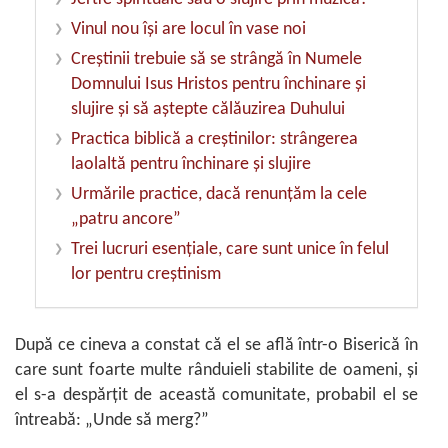
Vinul nou îşi are locul în vase noi
Creştinii trebuie să se strângă în Numele
Domnului Isus Hristos pentru închinare şi
slujire şi să aştepte călăuzirea Duhului
Practica biblică a creştinilor: strângerea
laolaltă pentru închinare şi slujire
Urmările practice, dacă renunţăm la cele
„patru ancore”
Trei lucruri esenţiale, care sunt unice în felul
lor pentru creştinism
După ce cineva a constat că el se află într-o Biserică în
care sunt foarte multe rânduieli stabilite de oameni, şi
el s-a despărţit de această comunitate, probabil el se
întreabă: „Unde să merg?”