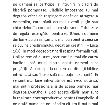
pe oameni să participe la întruniri în clădiri de
biserică pompoase. Clădirile impozante au mai
degrabă efect de respingere decât de atragere a
oamenilor, care până acum au venit puţin sau
chiar deloc în contact cu creştinismul. Totul este
de regulă respingător pentru ei. (Uneori oamenii
din lume au un simţământ mai bun pentru ceea ce
se cuvine creştinismului, decât au creştinii! –
Luca
16.8
) În mod deosebit tinerii resping formalismul.
Unii se tem că ei sunt „recrutaţi” numai din cauza
banilor. Însă mulţi dintre aceşti oameni sunt
pregătiţi să participe la un cerc de discuţii biblice
într-o casă sau într-o sală mai puţin luxuriantă. Ei
se simt mai bine într-o atmosferă neconstrânsă,
mai puţin profesională şi de aceea primesc mai
degrabă Evanghelia. Deci aceste clădiri mari sunt
în realitate contraproductive pentru Evanghelie şi
ne arată numai că noi gândim că am fi puţin mai