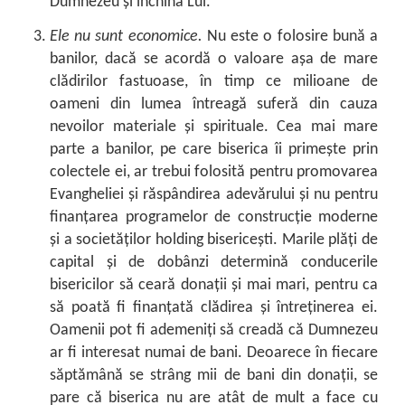
Dumnezeu şi închina Lui.
Ele nu sunt economice.
Nu este o folosire bună a
banilor, dacă se acordă o valoare aşa de mare
clădirilor fastuoase, în timp ce milioane de
oameni din lumea întreagă suferă din cauza
nevoilor materiale şi spirituale. Cea mai mare
parte a banilor, pe care biserica îi primeşte prin
colectele ei, ar trebui folosită pentru promovarea
Evangheliei şi răspândirea adevărului şi nu pentru
finanţarea programelor de construcţie moderne
şi a societăţilor holding bisericeşti. Marile plăţi de
capital şi de dobânzi determină conducerile
bisericilor să ceară donaţii şi mai mari, pentru ca
să poată fi finanţată clădirea şi întreţinerea ei.
Oamenii pot fi ademeniţi să creadă că Dumnezeu
ar fi interesat numai de bani. Deoarece în fiecare
săptămână se strâng mii de bani din donaţii, se
pare că biserica nu are atât de mult a face cu