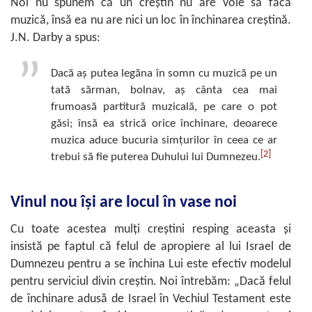
Noi nu spunem că un creştin nu are voie să facă
muzică, însă ea nu are nici un loc în închinarea creştină.
J.N. Darby a spus:
Dacă aş putea legăna în somn cu muzică pe un
tată sărman, bolnav, aş cânta cea mai
frumoasă partitură muzicală, pe care o pot
găsi; însă ea strică orice închinare, deoarece
muzica aduce bucuria simţurilor în ceea ce ar
[2]
trebui să fie puterea Duhului lui Dumnezeu.
Vinul nou îşi are locul în vase noi
Cu toate acestea mulţi creştini resping aceasta şi
insistă pe faptul că felul de apropiere al lui Israel de
Dumnezeu pentru a se închina Lui este efectiv modelul
pentru serviciul divin creştin. Noi întrebăm: „Dacă felul
de închinare adusă de Israel în Vechiul Testament este