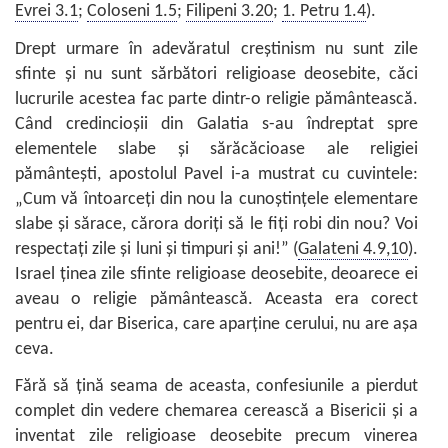
Evrei 3.1
;
Coloseni 1.5
;
Filipeni 3.20
;
1. Petru 1.4
).
Drept urmare în adevăratul creştinism nu sunt zile
sfinte şi nu sunt sărbători religioase deosebite, căci
lucrurile acestea fac parte dintr-o religie pământească.
Când credincioşii din Galatia s-au îndreptat spre
elementele slabe şi sărăcăcioase ale religiei
pământeşti, apostolul Pavel i-a mustrat cu cuvintele:
„Cum vă întoarceţi din nou la cunoştinţele elementare
slabe şi sărace, cărora doriţi să le fiţi robi din nou? Voi
respectaţi zile şi luni şi timpuri şi ani!” (
Galateni 4.9,10
).
Israel ţinea zile sfinte religioase deosebite, deoarece ei
aveau o religie pământească. Aceasta era corect
pentru ei, dar Biserica, care aparţine cerului, nu are aşa
ceva.
Fără să ţină seama de aceasta, confesiunile a pierdut
complet din vedere chemarea cerească a Bisericii şi a
inventat zile religioase deosebite precum vinerea