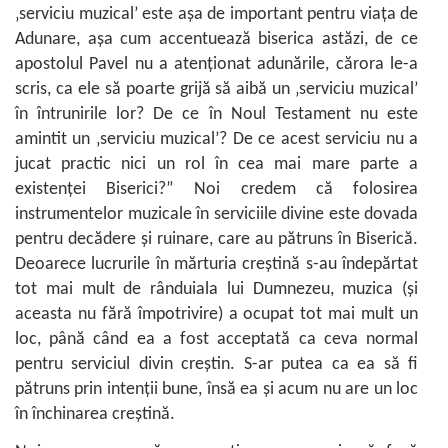
‚serviciu muzical’ este aşa de important pentru viaţa de
Adunare, aşa cum accentuează biserica astăzi, de ce
apostolul Pavel nu a atenţionat adunările, cărora le-a
scris, ca ele să poarte grijă să aibă un ‚serviciu muzical’
în întrunirile lor? De ce în Noul Testament nu este
amintit un ‚serviciu muzical’? De ce acest serviciu nu a
jucat practic nici un rol în cea mai mare parte a
existenţei Biserici?” Noi credem că folosirea
instrumentelor muzicale în serviciile divine este dovada
pentru decădere şi ruinare, care au pătruns în Biserică.
Deoarece lucrurile în mărturia creştină s-au îndepărtat
tot mai mult de rânduiala lui Dumnezeu, muzica (şi
aceasta nu fără împotrivire) a ocupat tot mai mult un
loc, până când ea a fost acceptată ca ceva normal
pentru serviciul divin creştin. S-ar putea ca ea să fi
pătruns prin intenţii bune, însă ea şi acum nu are un loc
în închinarea creştină.