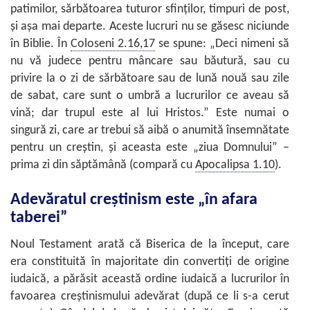
patimilor, sărbătoarea tuturor sfinţilor, timpuri de post,
şi aşa mai departe. Aceste lucruri nu se găsesc niciunde
în Biblie. În
Coloseni 2.16,17
se spune: „Deci nimeni să
nu vă judece pentru mâncare sau băutură, sau cu
privire la o zi de sărbătoare sau de lună nouă sau zile
de sabat, care sunt o umbră a lucrurilor ce aveau să
vină; dar trupul este al lui Hristos.” Este numai o
singură zi, care ar trebui să aibă o anumită însemnătate
pentru un creştin, şi aceasta este „ziua Domnului” –
prima zi din săptămână (compară cu
Apocalipsa 1.10
).
Adevăratul creştinism este „în afara
taberei”
Noul Testament arată că Biserica de la început, care
era constituită în majoritate din convertiţi de origine
iudaică, a părăsit această ordine iudaică a lucrurilor în
favoarea creştinismului adevărat (după ce li s-a cerut