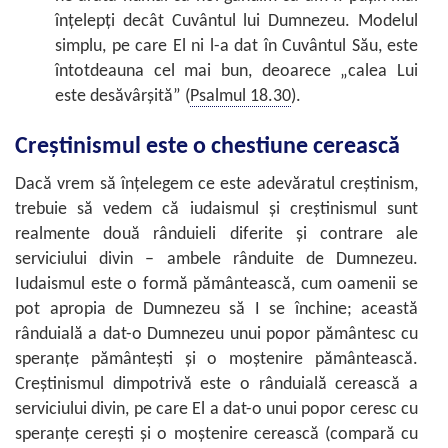
înţelepţi decât Cuvântul lui Dumnezeu. Modelul
simplu, pe care El ni l-a dat în Cuvântul Său, este
întotdeauna cel mai bun, deoarece „calea Lui
este desăvârşită” (
Psalmul 18.30
).
Creştinismul este o chestiune cerească
Dacă vrem să înţelegem ce este adevăratul creştinism,
trebuie să vedem că iudaismul şi creştinismul sunt
realmente două rânduieli diferite şi contrare ale
serviciului divin – ambele rânduite de Dumnezeu.
Iudaismul este o formă pământească, cum oamenii se
pot apropia de Dumnezeu să I se închine; această
rânduială a dat-o Dumnezeu unui popor pământesc cu
speranţe pământeşti şi o moştenire pământească.
Creştinismul dimpotrivă este o rânduială cerească a
serviciului divin, pe care El a dat-o unui popor ceresc cu
speranţe cereşti şi o moştenire cerească (compară cu