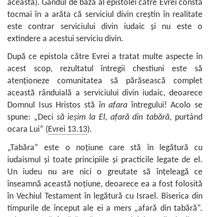
aceasta). Gândul de bază al epistolei către Evrei constă
tocmai în a arăta că serviciul divin creştin în realitate
este contrar serviciului divin iudaic şi nu este o
extindere a acestui serviciu divin.
După ce epistola către Evrei a tratat multe aspecte în
acest scop, rezultatul întregii chestiuni este să
atenţioneze comunitatea să părăsească complet
această rânduială a serviciului divin iudaic, deoarece
Domnul Isus Hristos stă
în afara
întregului! Acolo se
spune: „Deci
să ieşim la El, afară din tabără
, purtând
ocara Lui” (
Evrei 13.13
).
„Tabăra” este o noţiune care stă în legătură cu
iudaismul şi toate principiile şi practicile legate de el.
Un iudeu nu are nici o greutate să înţeleagă ce
înseamnă această noţiune, deoarece ea a fost folosită
în Vechiul Testament în legătură cu Israel. Biserica din
timpurile de început ale ei a mers „afară din tabără”.