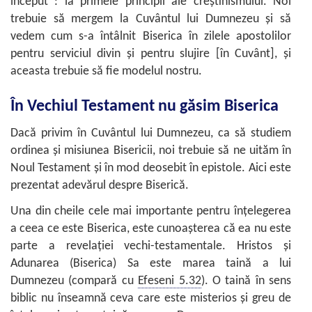
început”: la primele principii ale creştinismului. Noi
trebuie să mergem la Cuvântul lui Dumnezeu şi să
vedem cum s-a întâlnit Biserica în zilele apostolilor
pentru serviciul divin şi pentru slujire [în Cuvânt], şi
aceasta trebuie să fie modelul nostru.
În Vechiul Testament nu găsim Biserica
Dacă privim în Cuvântul lui Dumnezeu, ca să studiem
ordinea şi misiunea Bisericii, noi trebuie să ne uităm în
Noul Testament şi în mod deosebit în epistole. Aici este
prezentat adevărul despre Biserică.
Una din cheile cele mai importante pentru înţelegerea
a ceea ce este Biserica, este cunoaşterea că ea nu este
parte a revelaţiei vechi-testamentale. Hristos şi
Adunarea (Biserica) Sa este marea taină a lui
Dumnezeu (compară cu
Efeseni 5.32
). O taină în sens
biblic nu înseamnă ceva care este misterios şi greu de