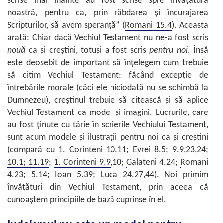
scrise mai înainte au fost scrise spre învăţătura
noastră, pentru ca, prin răbdarea şi încurajarea
Scripturilor, să avem speranţă” (
Romani 15.4
). Aceasta
arată: Chiar dacă Vechiul Testament nu ne-a fost scris
nouă
ca şi creştini, totuşi a fost scris
pentru noi
. Însă
este deosebit de important să înţelegem cum trebuie
să citim Vechiul Testament: făcând excepţie de
întrebările morale (căci ele niciodată nu se schimbă la
Dumnezeu), creştinul trebuie să citească şi să aplice
Vechiul Testament ca model şi imagini. Lucrurile, care
au fost ţinute cu tărie în scrierile Vechiului Testament,
sunt acum modele şi ilustraţii pentru noi ca şi creştini
(compară cu
1. Corinteni 10.11
;
Evrei 8.5; 9.9,23,24;
10.1; 11.19
;
1. Corinteni 9.9,10
;
Galateni 4.24
;
Romani
4.23; 5.14
;
Ioan 5.39
;
Luca 24.27,44
). Noi primim
învăţături din Vechiul Testament, prin aceea că
cunoaştem principiile de bază cuprinse în el.