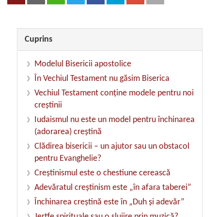
Cuprins
Modelul Bisericii apostolice
În Vechiul Testament nu găsim Biserica
Vechiul Testament conţine modele pentru noi
creştinii
Iudaismul nu este un model pentru închinarea
(adorarea) creştină
Clădirea bisericii – un ajutor sau un obstacol
pentru Evanghelie?
Creştinismul este o chestiune cerească
Adevăratul creştinism este „în afara taberei”
Închinarea creştină este în „Duh şi adevăr”
Jertfe spirituale sau o slujire prin muzică?