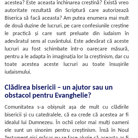
acestea? Este aceasta închinarea creştină? Există vreo
autoritate rezultată din Scriptură care autorizează
Biserica să facă aceasta? Am putea enumera mai mult
de două duzine de lucruri, pe care confesiunile creştine
le practică şi care sunt preluate din iudaism în
adevăratul sens al cuvântului. Este adevărat că aceste
lucruri au fost schimbate într-o oarecare măsură,
pentru a le adapta în imaginaţia lor la creştinism, dar cu
toate acestea aceste lucruri au toate însuşirile
iudaismului.
Clădirea bisericii – un ajutor sau un
obstacol pentru Evanghelie?
Comunitatea s-a obişnuit aşa de mult cu clădirile
bisericii şi cu catedralele, că ea crede că acestea ar fi
idealul lui Dumnezeu. În ochii celor mai mulţi oameni
ele sunt un sinonim pentru creştinism. Însă în Noul