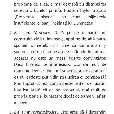
problema de a da, ci mai degrabă cu distribuirea
corectă a banilor primiţi. Hudson Taylor a spus:
„Problema bisericii nu sunt mijloacele
insuficiente, ci banii închinaţi lui Dumnezeu!”
Ele sunt făţarnice.
Dacă pe de o parte noi
construim clădiri imense şi apoi pe de altă parte
spunem oamenilor din lume că noi îi iubim şi
suntem profund interesaţi de sufletele lor, atunci
aceasta nu este un mesaj foarte convingător.
Dacă biserica se interesează aşa de mult de
oamenii nevoiaşi din lumea aceasta, de ce atunci
ea nu jertfeşte puţin din strălucirea ei pompoasă?
Prin faptul că ea construieşte astfel de lucruri,
biserica arată că ea se preocupă mai mult de
propria glorie şi bunăstare decât de oamenii aflaţi
în nevoi.
Ele sunt respingătoare.
Este greu să-i determini