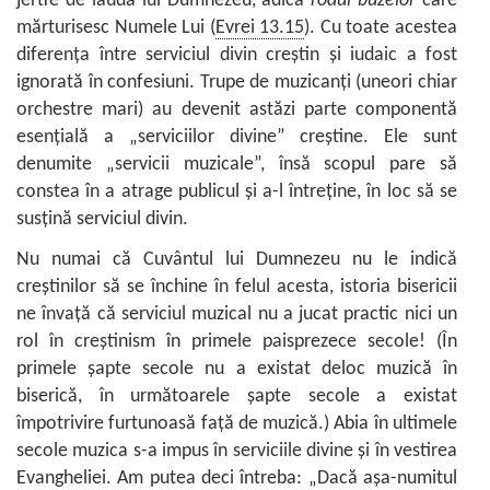
jertfe de laudă lui Dumnezeu, adică
rodul buzelor
care
mărturisesc Numele Lui (
Evrei 13.15
). Cu toate acestea
diferenţa între serviciul divin creştin şi iudaic a fost
ignorată în confesiuni. Trupe de muzicanţi (uneori chiar
orchestre mari) au devenit astăzi parte componentă
esenţială a „serviciilor divine” creştine. Ele sunt
denumite „servicii muzicale”, însă scopul pare să
constea în a atrage publicul şi a-l întreţine, în loc să se
susţină serviciul divin.
Nu numai că Cuvântul lui Dumnezeu nu le indică
creştinilor să se închine în felul acesta, istoria bisericii
ne învaţă că serviciul muzical nu a jucat practic nici un
rol în creştinism în primele paisprezece secole! (În
primele şapte secole nu a existat deloc muzică în
biserică, în următoarele şapte secole a existat
împotrivire furtunoasă faţă de muzică.) Abia în ultimele
secole muzica s-a impus în serviciile divine şi în vestirea
Evangheliei. Am putea deci întreba: „Dacă aşa-numitul