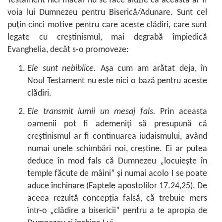
Testament nici măcar nu se face aluzie că aceasta ar fi
voia lui Dumnezeu pentru Biserică/Adunare. Sunt cel
puţin cinci motive pentru care aceste clădiri, care sunt
legate cu creştinismul, mai degrabă împiedică
Evanghelia, decât s-o promoveze:
Ele sunt nebiblice.
Aşa cum am arătat deja, în
Noul Testament nu este nici o bază pentru aceste
clădiri.
Ele transmit lumii un mesaj fals.
Prin aceasta
oamenii pot fi ademeniţi să presupună că
creştinismul ar fi continuarea iudaismului, având
numai unele schimbări noi, creştine. Ei ar putea
deduce în mod fals că Dumnezeu „locuieşte în
temple făcute de mâini” şi numai acolo I se poate
aduce închinare (
Faptele apostolilor 17.24,25
). De
aceea rezultă concepţia falsă, că trebuie mers
într-o „clădire a bisericii” pentru a te apropia de