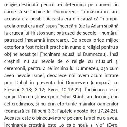
religie destinată pentru a-i determina pe oamenii în
carne să se închine lui Dumnezeu – în măsura în care
aceasta era posibil. Aceasta era din cauză că în timpul
acela omul era încă supus încercării (de la Adam şi până
la crucea lui Hristos sunt patruzeci de secole – numărul
patruzeci înseamnă încercare). De aceea orice mijloc
exterior a fost folosit practic în numele religiei pentru a
obţine acest ţel [închinare adusă lui Dumnezeu]. Însă
creştinii nu au nevoie de o religie cu ritualuri şi
ceremonii, pentru a se închina lui Dumnezeu, aşa cum
avea nevoie Israel, deoarece noi avem acum intrare
prin Duhul în prezenţa lui Dumnezeu (compară cu
Efeseni 2.18; 3.12
;
Evrei 10.19-22
). Închinarea este
sprijinită în creştinism prin Duhul Sfânt care locuieşte în
cel credincios, şi nu prin eforturile mâinilor oamenilor
(compară cu
Filipeni 3.3
;
Faptele apostolilor 17.24,25
).
Aceasta este o binecuvântare pe care Israel nu o avea.
Închinarea creştină este „o cale nouă şi vie” (
Evrei