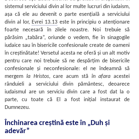
sistemul serviciului divin al lor multe lucruri din iudaism,
aşa că ele au devenit o parte esenţială a serviciului
divin al lor,
Evrei 13.13
este în principiu o atenţionare
foarte necesară în zilele noastre. Noi trebuie să
părăsim „tabăra”, oriunde o vedem, fie în sinagogile
iudaice sau în bisericile confesionale create de oameni
în creştinătate! Versetul acesta ne oferă şi un alt motiv
pentru care noi trebuie să ne despărţim de bisericile
confesionale şi neconfesionale: el ne îndeamnă să
mergem
la Hristos
, care acum stă
în afara
acestei
rânduieli a serviciului divin pământesc, deoarece
iudaismul are un serviciu divin care a fost dat la o
parte, cu toate că El a fost iniţial instaurat de
Dumnezeu.
Închinarea creştină este în „Duh şi
adevăr”