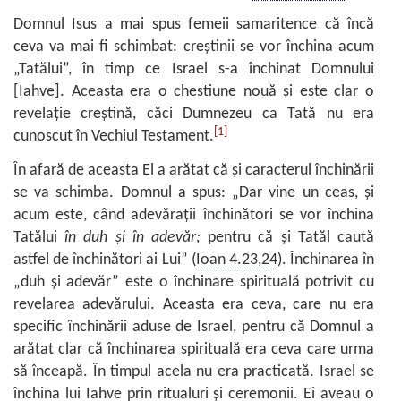
Domnul Isus a mai spus femeii samaritence că încă
ceva va mai fi schimbat: creştinii se vor închina acum
„Tatălui”, în timp ce Israel s-a închinat Domnului
[Iahve]. Aceasta era o chestiune nouă şi este clar o
revelaţie creştină, căci Dumnezeu ca Tată nu era
[1]
cunoscut în Vechiul Testament.
În afară de aceasta El a arătat că şi caracterul închinării
se va schimba. Domnul a spus: „Dar vine un ceas, şi
acum este, când adevăraţii închinători se vor închina
Tatălui
în duh şi în adevăr;
pentru că şi Tatăl caută
astfel de închinători ai Lui” (
Ioan 4.23,24
). Închinarea în
„duh şi adevăr” este o închinare spirituală potrivit cu
revelarea adevărului. Aceasta era ceva, care nu era
specific închinării aduse de Israel, pentru că Domnul a
arătat clar că închinarea spirituală era ceva care urma
să înceapă. În timpul acela nu era practicată. Israel se
închina lui Iahve prin ritualuri şi ceremonii. Ei aveau o