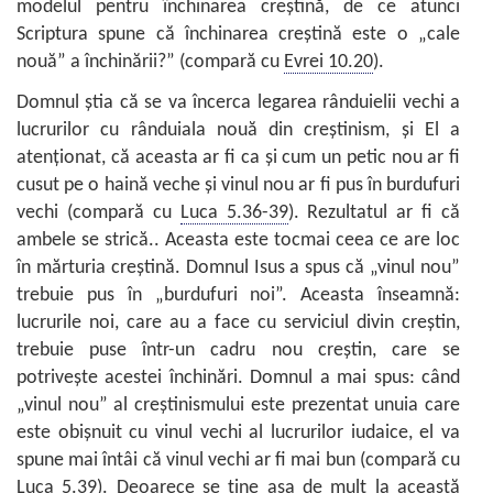
modelul pentru închinarea creştină, de ce atunci
Scriptura spune că închinarea creştină este o „cale
nouă” a închinării?” (compară cu
Evrei 10.20
).
Domnul ştia că se va încerca legarea rânduielii vechi a
lucrurilor cu rânduiala nouă din creştinism, şi El a
atenţionat, că aceasta ar fi ca şi cum un petic nou ar fi
cusut pe o haină veche şi vinul nou ar fi pus în burdufuri
vechi (compară cu
Luca 5.36-39
). Rezultatul ar fi că
ambele se strică.. Aceasta este tocmai ceea ce are loc
în mărturia creştină. Domnul Isus a spus că „vinul nou”
trebuie pus în „burdufuri noi”. Aceasta înseamnă:
lucrurile noi, care au a face cu serviciul divin creştin,
trebuie puse într-un cadru nou creştin, care se
potriveşte acestei închinări. Domnul a mai spus: când
„vinul nou” al creştinismului este prezentat unuia care
este obişnuit cu vinul vechi al lucrurilor iudaice, el va
spune mai întâi că vinul vechi ar fi mai bun (compară cu
Luca 5.39
). Deoarece se ţine aşa de mult la această