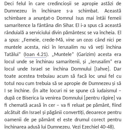
Deci felul în care credincioşii se apropie astăzi de
Dumnezeu în închinare s-a schimbat. Această
schimbare a anunţat-o Domnul Isus mai întâi femeii
samaritence la fântâna din Sihar. El i-a spus că această
rânduială a serviciului divin pământesc se va încheia. El
a spus: „Femeie, crede-Mă,
vine un ceas
când nici pe
muntele acesta, nici în Ierusalim nu vă veţi închina
Tatălui” (
Ioan 4.21
). „Muntele” (Garizim) acesta era
locul unde se închinau samaritenii, şi „Ierusalim” era
locul unde Israel se închina Domnului [Iahve]. Dar
toate acestea trebuiau acum să facă loc unui fel cu
totul nou cum trebuia să se apropie de Dumnezeu şi să
I se închine. (În alte locuri ni se spune că iudaismul –
după ce Biserica la venirea Domnului [pentru răpire] va
fi chemată acasă în cer – va fi reluat pe pământ, fiind
alcătuit din Israel şi păgânii convertiţi, deoarece pentru
oamenii de pe pământ el este drumul corect pentru
închinarea adusă lui Dumnezeu. Vezi
Ezechiel 40-48
).