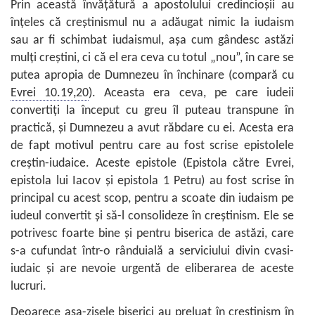
Prin această învăţătură a apostolului credincioşii au
înţeles că creştinismul nu a adăugat nimic la iudaism
sau ar fi schimbat iudaismul, aşa cum gândesc astăzi
mulţi creştini, ci că el era ceva cu totul „nou”, în care se
putea apropia de Dumnezeu în închinare (compară cu
Evrei 10.19,20
). Aceasta era ceva, pe care iudeii
convertiţi la început cu greu îl puteau transpune în
practică, şi Dumnezeu a avut răbdare cu ei. Acesta era
de fapt motivul pentru care au fost scrise epistolele
creştin-iudaice. Aceste epistole (Epistola către Evrei,
epistola lui Iacov şi epistola 1 Petru) au fost scrise în
principal cu acest scop, pentru a scoate din iudaism pe
iudeul convertit şi să-l consolideze în creştinism. Ele se
potrivesc foarte bine şi pentru biserica de astăzi, care
s-a cufundat într-o rânduială a serviciului divin cvasi-
iudaic şi are nevoie urgentă de eliberarea de aceste
lucruri.
Deoarece aşa-zisele biserici au preluat în creştinism în