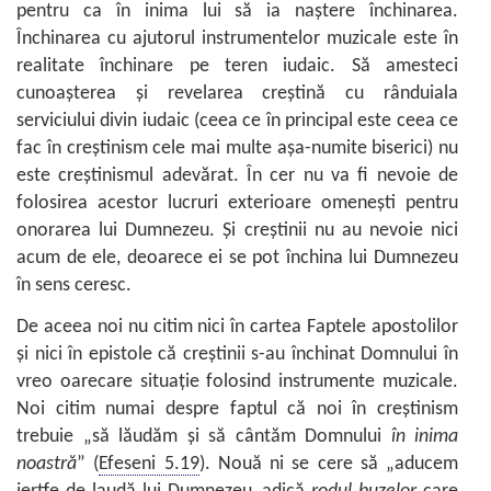
pentru ca în inima lui să ia naştere închinarea.
Închinarea cu ajutorul instrumentelor muzicale este în
realitate închinare pe teren iudaic. Să amesteci
cunoaşterea şi revelarea creştină cu rânduiala
serviciului divin iudaic (ceea ce în principal este ceea ce
fac în creştinism cele mai multe aşa-numite biserici) nu
este creştinismul adevărat. În cer nu va fi nevoie de
folosirea acestor lucruri exterioare omeneşti pentru
onorarea lui Dumnezeu. Şi creştinii nu au nevoie nici
acum de ele, deoarece ei se pot închina lui Dumnezeu
în sens ceresc.
De aceea noi nu citim nici în cartea Faptele apostolilor
şi nici în epistole că creştinii s-au închinat Domnului în
vreo oarecare situaţie folosind instrumente muzicale.
Noi citim numai despre faptul că noi în creştinism
trebuie „să lăudăm şi să cântăm Domnului
în inima
noastră
” (
Efeseni 5.19
). Nouă ni se cere să „aducem