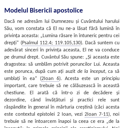
Modelul Bisericii apostolice
Dacă ne adresăm lui Dumnezeu şi Cuvântului harului
Său, vom constata că El nu ne-a lăsat fără lumină în
privinţa aceasta: „Lumina răsare în întuneric pentru cei
drepţi” (
Psalmul 112.4; 119.105,130
). Dacă suntem cu
adevărat sinceri în privinţa aceasta, El ne va conduce
pe drumul drept. Cuvântul Său spune: „Şi aceasta este
dragostea: să umblăm potrivit poruncilor Lui. Aceasta
este porunca, după cum aţi auzit
de la început
, ca să
umblaţi în ea” (
2Ioan 6
). Acesta este un principiu
important, care trebuie să ne călăuzească în această
chestiune. El arată că într-o zi de decădere şi
dezordine, când învăţături şi practici rele sunt
răspândite în general în mărturia creştină (căci acesta
este contextul epistolei 2 Ioan, vezi
2Ioan 7-11
), noi
trebuie să ne întoarcem înapoi la ceea ce era „de la