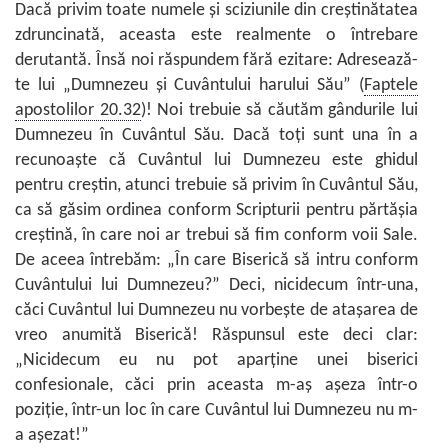
Dacă privim toate numele şi sciziunile din creştinătatea
zdruncinată, aceasta este realmente o întrebare
derutantă. Însă noi răspundem fără ezitare: Adresează-
te lui „Dumnezeu şi Cuvântului harului Său” (
Faptele
apostolilor 20.32
)! Noi trebuie să căutăm gândurile lui
Dumnezeu în Cuvântul Său. Dacă toţi sunt una în a
recunoaşte că Cuvântul lui Dumnezeu este ghidul
pentru creştin, atunci trebuie să privim în Cuvântul Său,
ca să găsim ordinea conform Scripturii pentru părtăşia
creştină, în care noi ar trebui să fim conform voii Sale.
De aceea întrebăm: „În care Biserică să intru conform
Cuvântului lui Dumnezeu?” Deci, nicidecum într-una,
căci Cuvântul lui Dumnezeu nu vorbeşte de ataşarea de
vreo anumită Biserică! Răspunsul este deci clar:
„Nicidecum eu nu pot aparţine unei biserici
confesionale, căci prin aceasta m-aş aşeza într-o
poziţie, într-un loc în care Cuvântul lui Dumnezeu nu m-
a aşezat!”