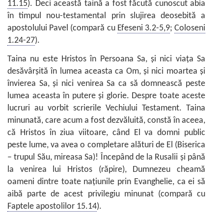
11.15
). Deci această taină a fost făcută cunoscut abia
în timpul nou-testamental prin slujirea deosebită a
apostolului Pavel (compară cu
Efeseni 3.2-5,9
;
Coloseni
1.24-27
).
Taina nu este Hristos în Persoana Sa, şi nici viaţa Sa
desăvârşită în lumea aceasta ca Om, şi nici moartea şi
învierea Sa, şi nici venirea Sa ca să domnească peste
lumea aceasta în putere şi glorie. Despre toate aceste
lucruri au vorbit scrierile Vechiului Testament. Taina
minunată, care acum a fost dezvăluită, constă în aceea,
că Hristos în ziua viitoare, când El va domni public
peste lume, va avea o completare alături de El (Biserica
– trupul Său, mireasa Sa)! Începând de la Rusalii şi până
la venirea lui Hristos (răpire), Dumnezeu cheamă
oameni dintre toate naţiunile prin Evanghelie, ca ei să
aibă parte de acest privilegiu minunat (compară cu
Faptele apostolilor 15.14
).