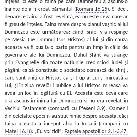
înţeles, ci este o taină pe care Dumnezeu a ascuns-o
înainte de a fi creat pământul (
Romani 16.25
). Şi deci,
deoarece taina a fost revelată, ea nu este ceva care ar
fi greu de înţeles. Taina mare despre planul veşnic al lui
Dumnezeu este următoarea: când Israel v-a respinge
pe Mesia (pe Domnul Isus Hristos) al lui şi din cauza
aceasta va fi pus la o parte pentru un timp în căile de
guvernare ale lui Dumnezeu, Duhul Sfânt va strânge
prin Evanghelie din toate naţiunile credincioşi iudei şi
păgâni, ca să constituie o societate cerească de sfinţi,
care sunt uniţi cu Hristos ca şi trup al Lui şi mireasă a
Lui; şi în ziua revelării publice a lui Hristos, mireasa va
avea un loc în legătură cu El. Aceasta este ceva care
era ascuns în inima lui Dumnezeu şi nu era revelat în
Vechiul Testament (compară cu
Efeseni 3.9
). Oamenii
din celelalte epoci n-au ştiut nimic despre aceasta, căci
taina aceasta a început abia la Rusalii (compară cu
Matei 16.18
: „Eu
voi
zidi”;
Faptele apostolilor 2.1-3,47;