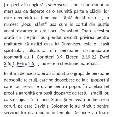
[respectiv în engleză,
tabernacol
]. Unele confesiuni au
mers aşa de departe că o anumită parte a clădirii lor
este denumită ca fiind mai sfântă decât restul, şi o
numesc „locul sfânt”, aşa cum în cortul din pustiu
vechi-testamental era Locul Preasfânt. Toate acestea
arată că creştinii au pierdut demult privirea pentru
realitatea că astăzi casa lui Dumnezeu este o „casă
spirituală”, alcătuită din persoane răscumpărate
(compară cu
1. Corinteni 3.9
;
Efeseni 2.19-22
;
Evrei
3.6
;
1. Petru 2.5
), şi nu este o chestiune materială.
În afară de aceasta ei au rânduit şi o grupă de persoane
deosebite (clerul), care se deosebesc de laici (popor) şi
care fac serviciile divine pentru popor. În acelaşi fel
preoţia aaronită era pusă deoparte de restul izraeliților,
ca să slujească în Locul Sfânt. Şi ei aveau orchestre şi
coruri, pe care David şi Solomon le-au rânduit pentru
serviciul lor divin iudaic în Templu. De unde vin toate