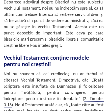
Deoarece adevărul despre Biserică nu este subiectul
Vechiului Testament, noi nu ne îndreptăm spre el, ca să
aflăm cum trebuie Biserica să serbeze serviciul divin şi
să fie activă din punct de vedere administrativ, căci ea
nu se găseşte în Vechiul Testament! Acesta este un
punct deosebit de important. Este ceva pe care
bisericile mari precum şi bisericile libere şi comunităţile
creştine libere l-au înţeles greşit.
Vechiul Testament conţine modele
pentru noi creştinii
Noi nu spunem că cei credincioşi nu ar trebui să
citească Vechiul Testament. Dimpotrivă, căci „Toată
Scriptura este insuflată de Dumnezeu şi folositoare
pentru învăţătură, pentru convingere, pentru
îndreptare, pentru instruire în dreptate” (
2. Timotei
3.16
). Noul Testament arată clar, că „toate câte au fost