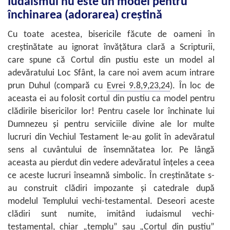
Iudaismul nu este un model pentru
închinarea (adorarea) creştină
Cu toate acestea, bisericile făcute de oameni în
creştinătate au ignorat învăţătura clară a Scripturii,
care spune că Cortul din pustiu este un model al
adevăratului Loc Sfânt, la care noi avem acum intrare
prun Duhul (compară cu
Evrei 9.8,9,23,24
). În loc de
aceasta ei au folosit cortul din pustiu ca model pentru
clădirile bisericilor lor! Pentru casele lor închinate lui
Dumnezeu şi pentru serviciile divine ale lor multe
lucruri din Vechiul Testament le-au golit în adevăratul
sens al cuvântului de însemnătatea lor. Pe lângă
aceasta au pierdut din vedere adevăratul înţeles a ceea
ce aceste lucruri înseamnă simbolic. În creştinătate s-
au construit clădiri impozante şi catedrale după
modelul Templului vechi-testamental. Deseori aceste
clădiri sunt numite, imitând iudaismul vechi-
testamental, chiar „templu” sau „Cortul din pustiu”