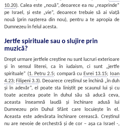
10.20
). Calea este „nouă”, deoarece ea nu „reaprinde”
pe Israel, şi este „vie”, deoarece trebuie să ai viaţă
nouă (prin naşterea din nou), pentru a te apropia de
Dumnezeu în felul acesta.
Jertfe spirituale sau o slujire prin
muzică?
Drept urmare jertfele creştine nu sunt lucruri exterioare
şi în sensul literei, ca în iudaism, ci sunt „jertfe
spirituale” (
1. Petru 2.5
; compară cu
Evrei 13.15
;
Ioan
4.23
;
Filipeni 3.3
). Deoarece creştinul se închină „în duh
şi în adevăr”, el poate sta liniştit pe scaunul lui şi cu
toate acestea poate în duhul său să aducă ceva,
aceasta înseamnă laudă şi închinare adusă lui
Dumnezeu prin Duhul Sfânt care locuieşte în el.
Aceasta este adevărata închinare cerească. Creştinul
nu are nevoie de orchestră şi de cor – aşa ca Israel -,