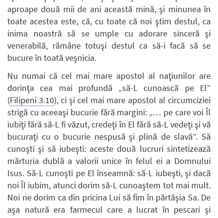
aproape două mii de ani această mină, şi minunea în
toate acestea este, că, cu toate că noi ştim destul, ca
inima noastră să se umple cu adorare sinceră şi
venerabilă, rămâne totuşi destul ca să-i facă să se
bucure în toată veşnicia.
Nu numai că cel mai mare apostol al naţiunilor are
dorinţa cea mai profundă „să-L cunoască pe El”
(
Filipeni 3.10
), ci şi cel mai mare apostol al circumciziei
strigă cu aceeaşi bucurie fără margini: „… pe care voi Îl
iubiţi fără să-L fi văzut, credeţi în El fără să-L vedeţi şi vă
bucuraţi cu o bucurie nespusă şi plină de slavă”. Să
cunoşti şi să iubeşti: aceste două lucruri sintetizează
mărturia dublă a valorii unice în felul ei a Domnului
Isus. Să-L cunoşti pe El înseamnă: să-L iubeşti, şi dacă
noi Îl iubim, atunci dorim să-L cunoaştem tot mai mult.
Noi ne dorim ca din pricina Lui să fim în părtăşia Sa. De
aşa natură era farmecul care a lucrat în pescari şi