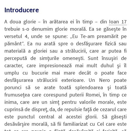
Introducere
A doua glorie – în arătarea ei în timp – din
Ioan 17
trebuie s-o denumim glorie morală. Ea se găseşte în
versetul 4, unde se spune: „Eu Te-am preamărit pe
pământ”. Ea nu arată spre o desfăşurare fizică sau
materială a gloriei sau a strălucirii, care ar putea fi
percepută de simţurile omeneşti. Sunt însuşiri de
caracter, care impresionează mai mult duhul şi îl
umplu cu bucurie mai mare decât o poate face
desfăşurarea strălucirii exterioare. Un Nero poate
porunci să se arate toată splendoarea şi toată
frumuseţea care corespund puterii Romei, în timp ce
inima, care are un simţ pentru valorile morale, este
cuprinsă de dispreţ, da, de repulsie faţă de cezarul care
este punctul central al acestei glorii. Să găseşti
desăvârşire morală, să fii familiarizat cu Cel care este