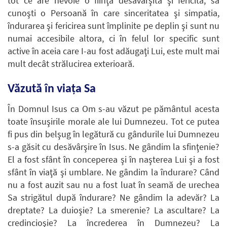
tot ce are nevoie o fiinţă desăvârşită şi fericită, să
cunoşti o Persoană în care sinceritatea şi simpatia,
îndurarea şi fericirea sunt împlinite pe deplin şi sunt nu
numai accesibile altora, ci în felul lor specific sunt
active în aceia care I-au fost adăugaţi Lui, este mult mai
mult decât strălucirea exterioară.
Văzută în viaţa Sa
În Domnul Isus ca Om s-au văzut pe pământul acesta
toate însuşirile morale ale lui Dumnezeu. Tot ce putea
fi pus din belşug în legătură cu gândurile lui Dumnezeu
s-a găsit cu desăvârşire în Isus. Ne gândim la sfinţenie?
El a fost sfânt în conceperea şi în naşterea Lui şi a fost
sfânt în viaţă şi umblare. Ne gândim la îndurare? Când
nu a fost auzit sau nu a fost luat în seamă de urechea
Sa strigătul după îndurare? Ne gândim la adevăr? La
dreptate? La duioşie? La smerenie? La ascultare? La
credincioşie? La încrederea în Dumnezeu? La