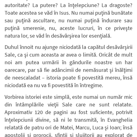
autoritate? La putere? La înţelepciune? La dragoste?
Toate acestea se văd în Isus. Nu numai puţină bunătate
sau puţină ascultare, nu numai puţină îndurare sau
puţină smerenie, nu, aceste lucruri, în ce priveşte
natura lor, se văd în desăvârşirea lor esenţială.
Duhul înnoit nu ajunge niciodată la capătul desăvârşirii
Sale, ca şi cum aceasta ar avea o limită. Oricât de mult
noi am putea urmării în gândurile noastre un har
oarecare, par să fie adâncimii de nemăsurat şi înălţimi
de neescaladat – istoria poate fi povestită mereu, însă
niciodată ea nu va fi povestită în întregime.
Vorbirea istoriei este simplă, este numai un număr mic
din întâmplările vieţii Sale care ne sunt relatate.
Aproximativ 120 de pagini au fost suficiente, potrivit
înţelepciunii divine, să ni le transmită, în Evanghelia
relatată de patru ori de Matei, Marcu, Luca şi Ioan; însă
apostolii şi prorocii, sfinţii şi slujitorii au explorat de