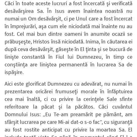
Căci în toate aceste lucruri a fost încercată şi verificată
desăvârşirea Sa. În Isus avem înaintea noastră nu
numai un Om desăvârşit, ci pe Unul care a fost încercat
în împrejurări, aşa cum ele niciodată mai înainte nu au
fost. Cel mai bun dintre oameni în anumite ocazii se
prăbuşeşte, Hristos însă niciodată. Inima, în căutarea ei
după ceva desăvârşit, găseşte în El ţinta şi se bucură de
linişte constantă în Fiul lui Dumnezeu, în timp ce
conştiinţa are liniştea permanentă în lucrarea Sa de
ispăşire.
Aici este glorificat Dumnezeu cu adevărat, nu numai în
prezentarea oricărei frumuseţi morale în înfăptuirea
cea mai înaltă, ci cu privire la cerinţele Sale sfinte
referitoare la păcat şi la păcătos. Căci cuvântul
Domnului Isus: „Eu Te-am preamărit pe pământ, am
sfârşit lucrarea pe care Mi-ai dat-o s-o fac”, cu siguranţă
au fost rostite anticipat cu privire la moartea Sa. El