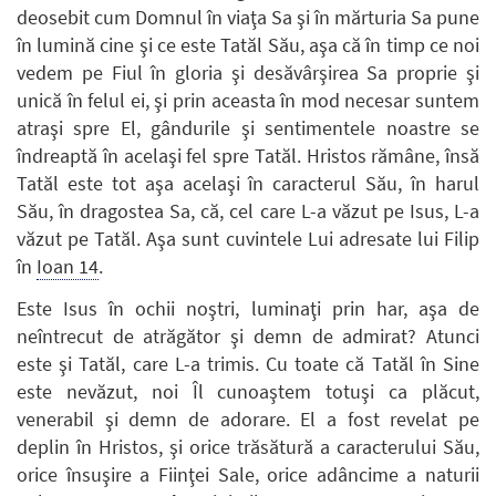
deosebit cum Domnul în viaţa Sa şi în mărturia Sa pune
în lumină cine şi ce este Tatăl Său, aşa că în timp ce noi
vedem pe Fiul în gloria şi desăvârşirea Sa proprie şi
unică în felul ei, şi prin aceasta în mod necesar suntem
atraşi spre El, gândurile şi sentimentele noastre se
îndreaptă în acelaşi fel spre Tatăl. Hristos rămâne, însă
Tatăl este tot aşa acelaşi în caracterul Său, în harul
Său, în dragostea Sa, că, cel care L-a văzut pe Isus, L-a
văzut pe Tatăl. Aşa sunt cuvintele Lui adresate lui Filip
în
Ioan 14
.
Este Isus în ochii noştri, luminaţi prin har, aşa de
neîntrecut de atrăgător şi demn de admirat? Atunci
este şi Tatăl, care L-a trimis. Cu toate că Tatăl în Sine
este nevăzut, noi Îl cunoaştem totuşi ca plăcut,
venerabil şi demn de adorare. El a fost revelat pe
deplin în Hristos, şi orice trăsătură a caracterului Său,
orice însuşire a Fiinţei Sale, orice adâncime a naturii