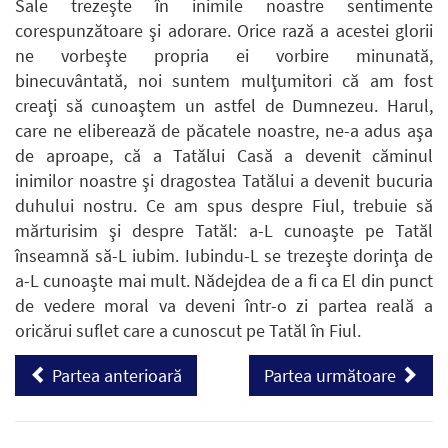
Sale trezeşte în inimile noastre sentimente
corespunzătoare şi adorare. Orice rază a acestei glorii
ne vorbeşte propria ei vorbire minunată,
binecuvântată, noi suntem mulţumitori că am fost
creaţi să cunoaştem un astfel de Dumnezeu. Harul,
care ne eliberează de păcatele noastre, ne-a adus aşa
de aproape, că a Tatălui Casă a devenit căminul
inimilor noastre şi dragostea Tatălui a devenit bucuria
duhului nostru. Ce am spus despre Fiul, trebuie să
mărturisim şi despre Tatăl: a-L cunoaşte pe Tatăl
înseamnă să-L iubim. Iubindu-L se trezeşte dorinţa de
a-L cunoaşte mai mult. Nădejdea de a fi ca El din punct
de vedere moral va deveni într-o zi partea reală a
oricărui suflet care a cunoscut pe Tatăl în Fiul.
Partea anterioară
Partea următoare