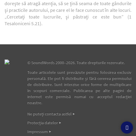
doreşte să atragă atenţia, să se ţină seama de toate gândurile
şi practicile autorului, pe care el le face cunoscut în alte locuri.
„Cercetaţi toate lucrurile, şi păstraţi ce este bun” (1
Tesaloniceni 5.21).
©
SoundWords
2000–2026. Toate drepturile rezervate.
Toate articolele sunt prevăzute pentru folosirea exclusiv
personală. Ele pot fi distribuite şi fără cererea permisului
de distribuire. Sunt interzise orice forme de multiplicare
în scopuri comerciale. Publicarea pe alte pagini de
internet este permisă numai cu acceptul redacţiei
noastre.
Ne puteţi contacta astfel
Protecţia datelor
Impressum