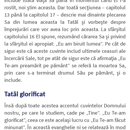
include toată viaţa Sa până în momentul când El l-a
rostit, noi ştim aceasta. Dar toată secţiunea – capitolul
13 până la capitolul 17 – descrie mai dinainte plecarea
Sa din lumea aceasta la Tatăl şi vorbeşte despre
împrejurări care vor avea loc prin aceasta. La sfârşitul
capitolului 16 El spune, rezumând cărarea Sa şi privind
la sfârşitul ei apropiat: „Eu am biruit lumea”. Pe cât de
sigur este că aceste cuvinte includ ultimele ceasuri ale
încercării Sale, tot pe atât de sigur este că afirmaţia „Eu
Te-am preamărit pe pământ” se referă la moartea Sa,
prin care s-a terminat drumul Său pe pământ, şi o
include.
Tatăl glorificat
Însă după toate acestea accentul cuvintelor Domnului
nostru, pe care le studiem, cade pe „Tine”. „Eu Te-am
glorificat”, ceea ce este acelaşi lucru cu „Eu Te-am făcut
minunat”. În această evanghelie ni se relatează în mod