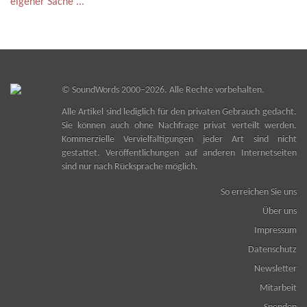
eigener Sache ...
“
©
SoundWords
2000–2026. Alle Rechte vorbehalten.
Alle Artikel sind lediglich für den privaten Gebrauch gedacht.
Sie können auch ohne Nachfrage privat verteilt werden.
Kommerzielle Vervielfältigungen jeder Art sind nicht
gestattet. Veröffentlichungen auf anderen Internetseiten
sind nur nach Rücksprache möglich.
So erreichen Sie uns
Über uns
Impressum
Datenschutz
Newsletter
Mitarbeit