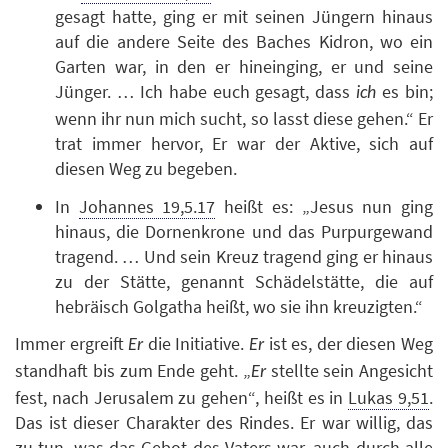
gesagt hatte, ging er mit seinen Jüngern hinaus
auf die andere Seite des Baches Kidron, wo ein
Garten war, in den er hineinging, er und seine
Jünger. … Ich habe euch gesagt, dass
es bin;
ich
wenn ihr nun mich sucht, so lasst diese gehen.“ Er
trat immer hervor, Er war der Aktive, sich auf
diesen Weg zu begeben.
In
Johannes 19,5.17
heißt es: „Jesus nun ging
hinaus, die Dornenkrone und das Purpurgewand
tragend. … Und sein Kreuz tragend ging er hinaus
zu der Stätte, genannt Schädelstätte, die auf
hebräisch Golgatha heißt, wo sie ihn kreuzigten.“
Immer ergreift
die Initiative.
ist es, der diesen Weg
Er
Er
standhaft bis zum Ende geht. „
stellte sein Angesicht
Er
fest, nach Jerusalem zu gehen“, heißt es in
Lukas 9,51
.
Das ist dieser Charakter des Rindes. Er war willig, das
zu tun, was das Gebot des Vaters war, auch durch alle