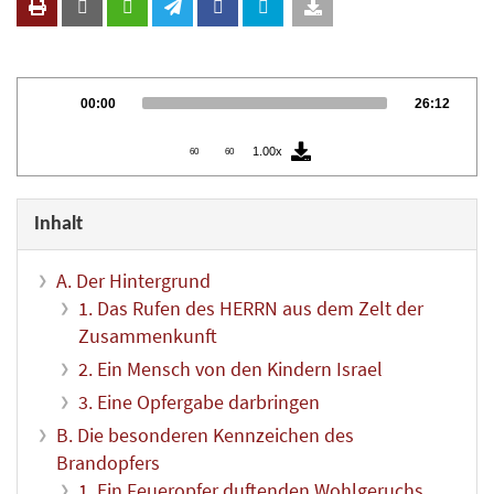
Audio
Current
Total
00:00
26:12
Player
time
duration
1.00x
60
60
Inhalt
A. Der Hintergrund
1. Das Rufen des HERRN aus dem Zelt der
Zusammenkunft
2. Ein Mensch von den Kindern Israel
3. Eine Opfergabe darbringen
B. Die besonderen Kennzeichen des
Brandopfers
1. Ein Feueropfer duftenden Wohlgeruchs