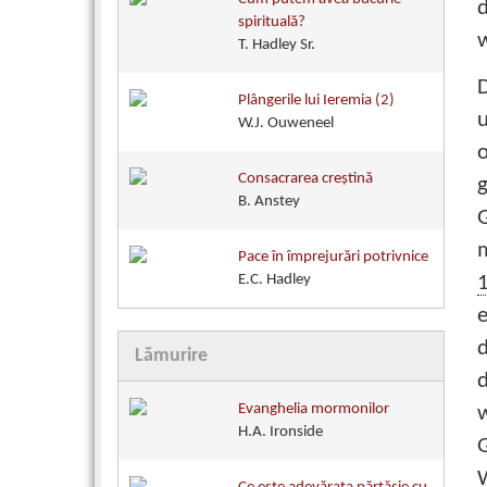
spirituală?
w
T. Hadley Sr.
D
Plângerile lui Ieremia (2)
W.J. Ouweneel
Consacrarea creştină
B. Anstey
G
Pace în împrejurări potrivnice
E.C. Hadley
d
Lămurire
Evanghelia mormonilor
H.A. Ironside
G
W