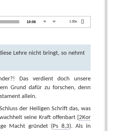
Total
1.00x
10:06
60
60
duration
se Lehre nicht bringt, so nehmt
inder?! Das verdient doch unsere
dem Grund dafür zu forschen, denn
estament allein.
 Schluss der Heiligen Schrift das, was
wachheit seine Kraft offenbart [
2Kor
ge Macht gründet (
Ps 8,3
). Als in