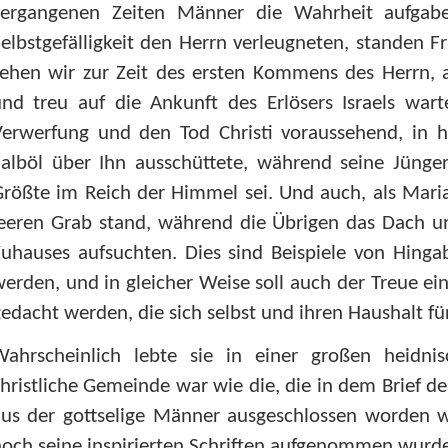
vergangenen Zeiten Männer die Wahrheit aufgab
elbstgefälligkeit den Herrn verleugneten, standen Fr
ehen wir zur Zeit des ersten Kommens des Herrn, a
und treu auf die Ankunft des Erlösers Israels war
erwerfung und den Tod Christi voraussehend, in he
alböl über Ihn ausschüttete, während seine Jünger
Größte im Reich der Himmel sei. Und auch, als Mar
eeren Grab stand, während die Übrigen das Dach un
uhauses aufsuchten. Dies sind Beispiele von Hingab
erden, und in gleicher Weise soll auch der Treue e
edacht werden, die sich selbst und ihren Haushalt f
Wahrscheinlich lebte sie in einer großen heidnis
hristliche Gemeinde war wie die, die in dem Brief de
aus der gottselige Männer ausgeschlossen worden 
och seine inspirierten Schriften aufgenommen wurd