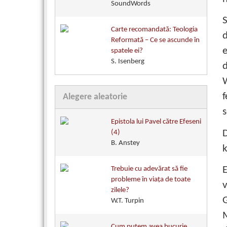
SoundWords
S
Carte recomandată: Teologia
d
Reformată – Ce se ascunde în
e
spatele ei?
S. Isenberg
d
f
Alegere aleatorie
s
Epistola lui Pavel către Efeseni
D
(4)
B. Anstey
k
E
Trebuie cu adevărat să fie
probleme în viaţa de toate
zilele?
W.T. Turpin
M
Cum putem avea bucurie