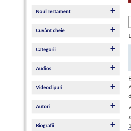
Noul Testament
A
P
Cuvânt cheie
L
Categorii
Audios
Videoclipuri
d
Autori
A
s
Biografii