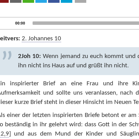
udio
Current
00:00
time
layer
eitvers:
2. Johannes 10
2Joh 10:
Wenn jemand zu euch kommt und die
ihn nicht ins Haus auf und grüßt ihn nicht.
Ein inspirierter Brief an eine Frau und ihre K
Aufmerksamkeit und sollte uns veranlassen, nach 
ieser kurze Brief steht in dieser Hinsicht im Neuen T
ls einer der letzten inspirierten Briefe betont er am
o beständig in ihr gelehrt wird: dass Gott in der Sch
12,9
] und aus dem Mund der Kinder und Säuglin