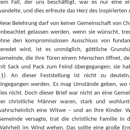
dem Fall, der uns beschäftigt, war es nur eine ei
andelte, und dies erfreute das Herz des inspirierte
iese Belehrung darf von keiner Gemeinschaft von Chri
unbeachtet gelassen werden, wenn sie wünscht, tre
ohne den kompromisslosen Ausschluss von fundame
geredet wird, ist es unmöglich, göttliche Grundsä
emeinde, die ihre Türen einem Menschen öffnet, der
mit Sack und Pack zum Feind übergegangen; sie hat
11
). An dieser Feststellung ist nicht zu deute
eingegangen werden. Es mag Umstände geben, wo wi
ies nicht. Doch dieser Brief war nicht an eine Gemei
der christliche Männer waren, stark und wohlunt
wahrscheinlich eine Witwe – und an ihre Kinder. W
emeinde versagte, trat die christliche Familie in 
ahrheit im Wind wehen. Das sollte eine große Ermu