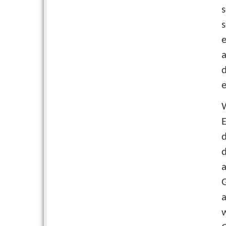
s
s
e
a
d
e
W
E
d
d
a
a