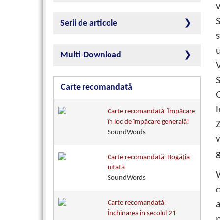
S
Serii de articole
s
Multi-Download
V
S
Carte recomandată
l
Carte recomandată: Împăcare
în loc de împăcare generală!
Z
SoundWords
w
g
Carte recomandată: Bogăţia
uitată
SoundWords
c
Carte recomandată:
Închinarea în secolul 21
n