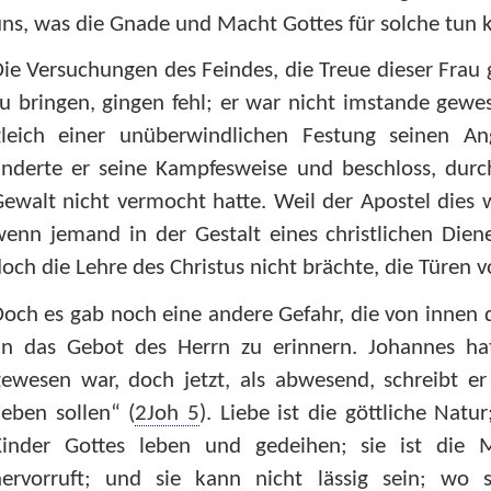
ns, was die Gnade und Macht Gottes für solche tun k
ie Versuchungen des Feindes, die Treue dieser Fra
u bringen, gingen fehl; er war nicht imstande gewe
gleich einer unüberwindlichen Festung seinen An
nderte er seine Kampfesweise und beschloss, durch
ewalt nicht vermocht hatte. Weil der Apostel dies wu
wenn jemand in der Gestalt eines christlichen Di
och die Lehre des Christus nicht brächte, die Türen v
och es gab noch eine andere Gefahr, die von innen d
an das Gebot des Herrn zu erinnern. Johannes hat
ewesen war, doch jetzt, als abwesend, schreibt er
ieben sollen“ (
2Joh 5
). Liebe ist die göttliche Natu
Kinder Gottes leben und gedeihen; sie ist die M
hervorruft; und sie kann nicht lässig sein; wo si