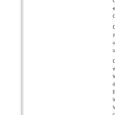
Q
e
C
z
u
u
W
d
E