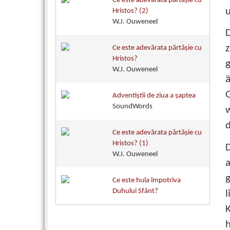
Ce este adevărata părtăşie cu
u
Hristos? (2)
W.J. Ouweneel
D
z
Ce este adevărata părtăşie cu
Hristos?
W.J. Ouweneel
ä
G
Adventiştii de ziua a şaptea
SoundWords
d
Ce este adevărata părtăşie cu
Hristos? (1)
D
W.J. Ouweneel
g
Ce este hula împotriva
Duhului Sfânt?
l