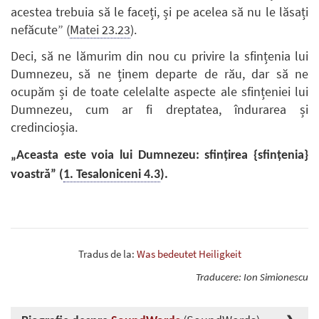
acestea trebuia să le faceți, și pe acelea să nu le lăsați
nefăcute” (
Matei 23.23
).
Deci, să ne lămurim din nou cu privire la sfințenia lui
Dumnezeu, să ne ținem departe de rău, dar să ne
ocupăm și de toate celelalte aspecte ale sfințeniei lui
Dumnezeu, cum ar fi dreptatea, îndurarea și
credincioșia.
„Aceasta este voia lui Dumnezeu: sfințirea {sfințenia}
voastră” (
1. Tesaloniceni 4.3
).
Tradus de la:
Was bedeutet Heiligkeit
Traducere: Ion Simionescu