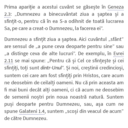
Prima apariție a acestui cuvânt se găsește în
Geneza
2.3
: „Dumnezeu a binecuvântat ziua a șaptea și a
sfințit-o, pentru că în ea S-a odihnit de toată lucrarea
Sa, pe care a creat-o Dumnezeu, la facerea ei”.
Dumnezeu a sfințit ziua a șaptea. Aici cuvântul „sfânt”
are sensul de „a pune ceva deoparte pentru sine” sau
„a distinge ceva de alte lucruri”. De exemplu, în
Evrei
2.11
se mai spune: „Pentru că și Cel ce sfințește și cei
sfințiți, toți sunt
”. Și noi, creștinii credincioși,
dintr-Unul
suntem cei care am fost sfințiți prin Hristos, care acum
ne deosebim de ceilalți oameni. Nu că prin aceasta am
fi mai buni decât alți oameni, ci că acum ne deosebim
de semenii noștri prin noua noastră natură. Suntem
puși deoparte pentru Dumnezeu, sau, așa cum ne
spune
Galateni 1.4
, suntem „scoși din veacul de acum”
de către Dumnezeu.