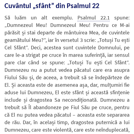
Cuvântul „sfânt” din Psalmul 22
Să luăm un alt exemplu.
Psalmul 22.1
spune:
„Dumnezeul Meu! Dumnezeul Meu! Pentru ce M-ai
părăsit și stai departe de mântuirea Mea, de cuvintele
geamătului Meu?”, iar în versetul 3 scrie: „Totuși Tu ești
Cel Sfânt”. Deci, acestea sunt cuvintele Domnului, pe
care le-a strigat pe cruce în marea suferință, iar sensul
pare clar când se spune: „Totuși Tu ești Cel Sfânt”.
Dumnezeu nu a putut vedea păcatul care era asupra
Fiului Său și, de aceea, a trebuit să se îndepărteze de
El. Și aceasta este de asemenea așa, dar, mulțumiri fie
aduse lui Dumnezeu, El este sfânt și această sfințenie
include și dragostea Sa necondiționată. Dumnezeu a
trebuit să Îl abandoneze pe Fiul Său pe cruce, pentru
că El nu putea vedea păcatul – aceasta este separarea
de rău. Dar, în același timp, dragostea puternică a lui
Dumnezeu, care este violentă, care este neînduplecată,