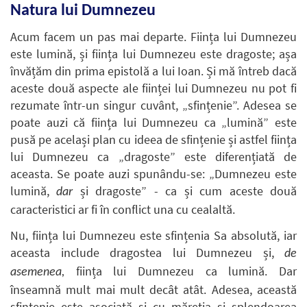
Natura lui Dumnezeu
Acum facem un pas mai departe. Ființa lui Dumnezeu
este lumină, și ființa lui Dumnezeu este dragoste; așa
învățăm din prima epistolă a lui Ioan. Și mă întreb dacă
aceste două aspecte ale ființei lui Dumnezeu nu pot fi
rezumate într-un singur cuvânt, „sfințenie”. Adesea se
poate auzi că ființa lui Dumnezeu ca „lumină” este
pusă pe același plan cu ideea de sfințenie și astfel ființa
lui Dumnezeu ca „dragoste” este diferențiată de
aceasta. Se poate auzi spunându-se: „Dumnezeu este
lumină,
și dragoste” - ca și cum aceste două
dar
caracteristici ar fi în conflict una cu cealaltă.
Nu, ființa lui Dumnezeu este sfințenia Sa absolută, iar
aceasta include dragostea lui Dumnezeu și,
de
ființa lui Dumnezeu ca lumină. Dar
asemenea,
înseamnă mult mai mult decât atât. Adesea, această
sfințenie este asociată și cu măreția și splendoarea