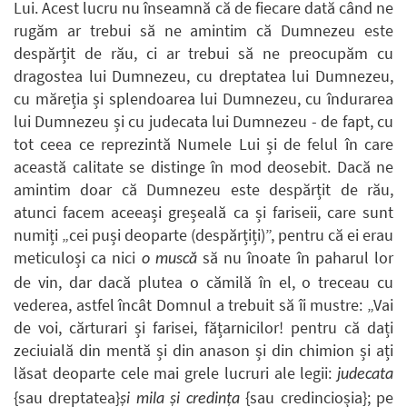
Lui. Acest lucru nu înseamnă că de fiecare dată când ne
rugăm ar trebui să ne amintim că Dumnezeu este
despărțit de rău, ci ar trebui să ne preocupăm cu
dragostea lui Dumnezeu, cu dreptatea lui Dumnezeu,
cu măreția și splendoarea lui Dumnezeu, cu îndurarea
lui Dumnezeu și cu judecata lui Dumnezeu - de fapt, cu
tot ceea ce reprezintă Numele Lui și de felul în care
această calitate se distinge în mod deosebit. Dacă ne
amintim doar că Dumnezeu este despărțit de rău,
atunci facem aceeași greșeală ca și fariseii, care sunt
numiți „cei puși deoparte (despărțiți)”, pentru că ei erau
meticuloși ca nici
să nu înoate în paharul lor
o muscă
de vin, dar dacă plutea o cămilă în el, o treceau cu
vederea, astfel încât Domnul a trebuit să îi mustre: „Vai
de voi, cărturari și farisei, fățarnicilor! pentru că dați
zeciuială din mentă și din anason și din chimion și ați
lăsat deoparte cele mai grele lucruri ale legii:
judecata
{sau dreptatea}
{sau credincioșia}; pe
și mila și credința