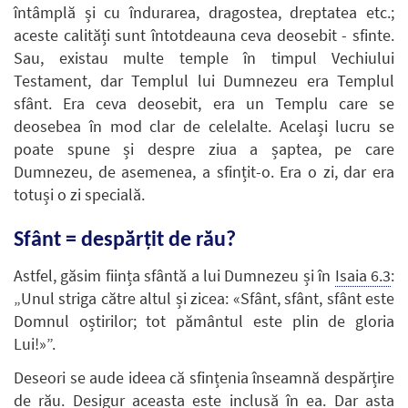
întâmplă și cu îndurarea, dragostea, dreptatea etc.;
aceste calități sunt întotdeauna ceva deosebit - sfinte.
Sau, existau multe temple în timpul Vechiului
Testament, dar Templul lui Dumnezeu era Templul
sfânt. Era ceva deosebit, era un Templu care se
deosebea în mod clar de celelalte. Același lucru se
poate spune și despre ziua a șaptea, pe care
Dumnezeu, de asemenea, a sfințit-o. Era o zi, dar era
totuși o zi specială.
Sfânt = despărțit de rău?
Astfel, găsim ființa sfântă a lui Dumnezeu și în
Isaia 6.3
:
„Unul striga către altul și zicea: «Sfânt, sfânt, sfânt este
Domnul oștirilor; tot pământul este plin de gloria
Lui!»”.
Deseori se aude ideea că sfințenia înseamnă despărțire
de rău. Desigur aceasta este inclusă în ea. Dar asta