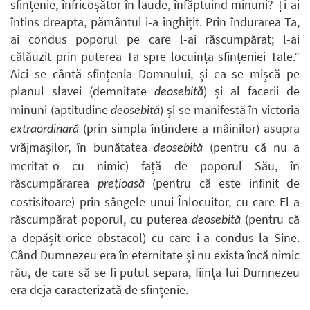
sfințenie, înfricoșător în laude, înfăptuind minuni? Ți-ai
întins dreapta, pământul i-a înghițit. Prin îndurarea Ta,
ai condus poporul pe care l-ai răscumpărat; l-ai
călăuzit prin puterea Ta spre locuința sfințeniei Tale.”
Aici se cântă sfințenia Domnului, și ea se mișcă pe
planul slavei (demnitate
) și al facerii de
deosebită
minuni (aptitudine
) și se manifestă în victoria
deosebită
(prin simpla întindere a mâinilor) asupra
extraordinară
vrăjmașilor, în bunătatea
(pentru că nu a
deosebită
meritat-o cu nimic) față de poporul Său, în
răscumpărarea
(pentru că este infinit de
prețioasă
costisitoare) prin sângele unui Înlocuitor, cu care El a
răscumpărat poporul, cu puterea
(pentru că
deosebită
a depășit orice obstacol) cu care i-a condus la Sine.
Când Dumnezeu era în eternitate și nu exista încă nimic
rău, de care să se fi putut separa, ființa lui Dumnezeu
era deja caracterizată de sfințenie.