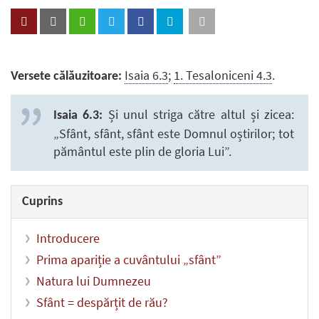
Isaia 6.3
;
1. Tesaloniceni 4.3
.
Versete călăuzitoare:
Și unul striga către altul și zicea:
Isaia 6.3:
„Sfânt, sfânt, sfânt este Domnul oștirilor; tot
pământul este plin de gloria Lui”.
Cuprins
Introducere
Prima apariție a cuvântului „sfânt”
Natura lui Dumnezeu
Sfânt = despărțit de rău?