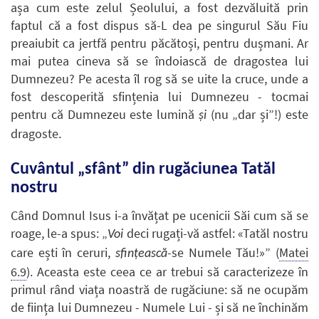
așa cum este zelul Șeolului, a fost dezvăluită prin
faptul că a fost dispus să-L dea pe singurul Său Fiu
preaiubit ca jertfă pentru păcătoși, pentru dușmani. Ar
mai putea cineva să se îndoiască de dragostea lui
Dumnezeu? Pe acesta îl rog să se uite la cruce, unde a
fost descoperită sfințenia lui Dumnezeu - tocmai
pentru că Dumnezeu este lumină
(nu „dar și”!) este
și
dragoste.
Cuvântul „sfânt” din rugăciunea Tatăl
nostru
Când Domnul Isus i-a învățat pe ucenicii Săi cum să se
roage, le-a spus: „
deci rugați-vă astfel: «Tatăl nostru
Voi
care ești în ceruri,
-se Numele Tău!»” (
Matei
sfințească
6.9
). Aceasta este ceea ce ar trebui să caracterizeze în
primul rând viața noastră de rugăciune: să ne ocupăm
de ființa lui Dumnezeu - Numele Lui - și să ne închinăm