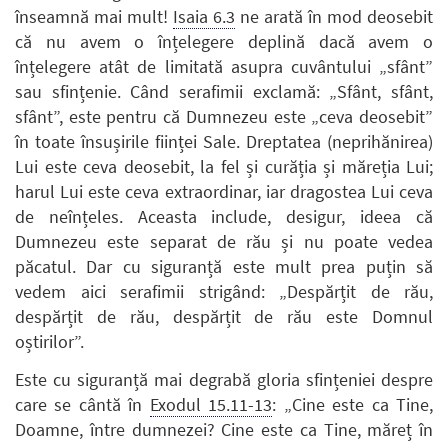
înseamnă mai mult!
Isaia 6.3
ne arată în mod deosebit
că nu avem o înțelegere deplină dacă avem o
înțelegere atât de limitată asupra cuvântului „sfânt”
sau sfințenie. Când serafimii exclamă: „Sfânt, sfânt,
sfânt”, este pentru că Dumnezeu este „ceva deosebit”
în toate însușirile ființei Sale. Dreptatea (neprihănirea)
Lui este ceva deosebit, la fel și curăția și măreția Lui;
harul Lui este ceva extraordinar, iar dragostea Lui ceva
de neînțeles. Aceasta include, desigur, ideea că
Dumnezeu este separat de rău și nu poate vedea
păcatul. Dar cu siguranță este mult prea puțin să
vedem aici serafimii strigând: „Despărțit de rău,
despărțit de rău, despărțit de rău este Domnul
oștirilor”.
Este cu siguranță mai degrabă gloria sfințeniei despre
care se cântă în
Exodul 15.11-13
: „Cine este ca Tine,
Doamne, între dumnezei? Cine este ca Tine, măreț în