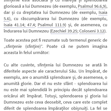
glorioasă a lui Dumnezeu (de exemplu,
Psalmul 96.6,9
),
dar și cu dreptatea lui Dumnezeu (de exemplu,
Isaia
5.6
), cu răscumpărarea lui Dumnezeu (de exemplu,
Isaia 41.14; 47.4
;
Psalmul 111.9
) și, de asemenea, cu
îndurarea lui Dumnezeu (
Ezechiel 39.25
;
Coloseni 3.12
).
Toate acestea pot fi rezumate sub termenul generic de
„sfințenie (sfințire)”. Poate că ne putem imagina
aceasta în felul următor:
Cu alte cuvinte, sfințenia lui Dumnezeu se arată în
diferitele aspecte ale caracterului Său. Un împărat, de
exemplu, are o anumită splendoare și, de asemenea, o
anumită glorie. Dar el nu este sfânt - splendoarea lui
nu este mai splendidă în principiu decât splendoarea
oricărui alt împărat. Totuși, splendoarea și gloria lui
Dumnezeu este ceva deosebit, ceva care este complet
diferit de splendoarea împăraților obișnuiți. La fel se