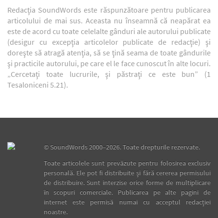
Redacţia SoundWords este răspunzătoare pentru publicarea
articolului de mai sus. Aceasta nu înseamnă că neapărat ea
este de acord cu toate celelalte gânduri ale autorului publicate
(desigur cu excepţia articolelor publicate de redacţie) şi
doreşte să atragă atenţia, să se ţină seama de toate gândurile
şi practicile autorului, pe care el le face cunoscut în alte locuri.
„Cercetaţi toate lucrurile, şi păstraţi ce este bun” (1
Tesaloniceni 5.21).
©
SoundWords
2000–2026. Toate drepturile rezervate.
Toate articolele sunt prevăzute pentru folosirea exclusiv
personală. Ele pot fi distribuite şi fără cererea permisului
de distribuire. Sunt interzise orice forme de multiplicare
în scopuri comerciale. Publicarea pe alte pagini de
internet este permisă numai cu acceptul redacţiei
noastre.