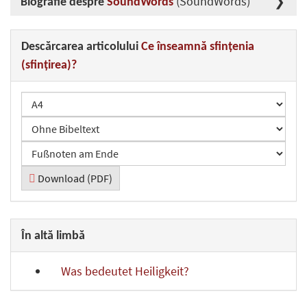
(SoundWords)
Biografie despre
SoundWords
Descărcarea articolului
Ce înseamnă sfințenia
(sfințirea)?
Download (PDF)
În altă limbă
Was bedeutet Heiligkeit?