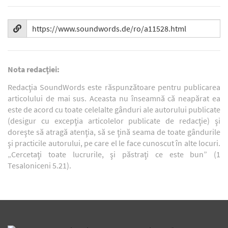
Nota redacţiei:
Redacţia SoundWords este răspunzătoare pentru publicarea
articolului de mai sus. Aceasta nu înseamnă că neapărat ea
este de acord cu toate celelalte gânduri ale autorului publicate
(desigur cu excepţia articolelor publicate de redacţie) şi
doreşte să atragă atenţia, să se ţină seama de toate gândurile
şi practicile autorului, pe care el le face cunoscut în alte locuri.
„Cercetaţi toate lucrurile, şi păstraţi ce este bun” (1
Tesaloniceni 5.21).