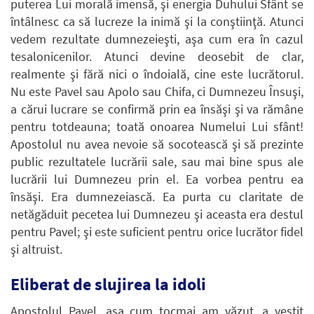
puterea Lui morală imensă, şi energia Duhului Sfânt se
întâlnesc ca să lucreze la inimă şi la conştiinţă. Atunci
vedem rezultate dumnezeieşti, aşa cum era în cazul
tesalonicenilor. Atunci devine deosebit de clar,
realmente şi fără nici o îndoială, cine este lucrătorul.
Nu este Pavel sau Apolo sau Chifa, ci Dumnezeu Însuşi,
a cărui lucrare se confirmă prin ea însăşi şi va rămâne
pentru totdeauna; toată onoarea Numelui Lui sfânt!
Apostolul nu avea nevoie să socotească şi să prezinte
public rezultatele lucrării sale, sau mai bine spus ale
lucrării lui Dumnezeu prin el. Ea vorbea pentru ea
însăşi. Era dumnezeiască. Ea purta cu claritate de
netăgăduit pecetea lui Dumnezeu şi aceasta era destul
pentru Pavel; şi este suficient pentru orice lucrător fidel
şi altruist.
Eliberat de slujirea la idoli
Apostolul Pavel, aşa cum tocmai am văzut, a vestit