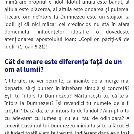
inimă are propriul ei idol. Idolul unuia este banul, al
altuia este plăcerea, al altuia este onoarea şi puterea.
Fiecare om neîntors la Dumnezeu este un slujitor la
idoli; şi că nici măcar cel credincios nu stă în afara
domeniului influenţelor idolatre o dovedeşte
atenţionarea apostolului Ioan: „Copiilor, păziţi-vă de
idoli” (
1 Ioan 5.21
)!
Cât de mare este diferenţa faţă de un
om al lumii?
Cititorule, ne vei permite, ca înainte de a merge mai
departe, să-ţi punem în întrebare simplă şi concretă?
Eşti tu întors la Dumnezeu? Mărturiseşti tu, că te-ai
întors la Dumnezeu? Îşi revendici tu numele de a fi
creştin? Dacă da, te-ai întors tu de la idoli? Ai rupt-o tu
cu adevărat cu lumea şi cu eul tău de odinioară? A
cucerit Cuvântul lui Dumnezeu inima ta şi te-a făcut El
să judeci toată viaţa ta trecută, indiferent dacă ea a fost