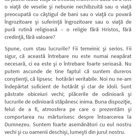
o viaţă de veselie şi nebunie nechibzuită sau o viaţă
preocupată cu câştigul de bani sau o viaţă cu povară
îngrozitoare şi suferinţă îngrozitoare sau o viaţă de
pură rutină religioasă – o religie fără Hristos, fără
credinţă, fără valoare?
Spune, cum stau lucrurile? Fii temeinic şi serios. Fii
sigur, că această întrebare nu este numai neapărat
necesară, ci ea este şi o întrebare foarte serioasă. Nu
putem ascunde de tine faptul că suntem dureros
conştienţi, că lipsesc hotărâri veritabile. Noi nu ne-am
îndepărtat suficient de hotărât şi clar de idoli. Sunt
păstrate obiceiuri vechi; plăcerile de odinioară şi
lucrurile de odinioară stăpânesc inima. Buna dispoziţie,
felul de a fi, atmosfera pe care o prezentăm şi
comportarea nu mărturisesc despre întoarcerea la
Dumnezeu. Suntem foarte asemănători cu eul nostru
vechi şi cu oamenii deschişi, lumeşti din jurul nostru.