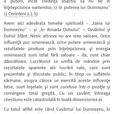
a puterii, încât credinţa voastră să nu fie în
înţelepciunea oamenilor, ci în puterea lui Dumnezeu”
(
1 Corinteni 2.1-5
).
Avem aici adevărata temelie spirituală – „taina lui
Dumnezeu” – şi „în dovada Duhului” -: Cuvântul şi
Duhul Sfânt. Nimic altceva nu are vreo valoare. Orice
influenţă pur omenească, orice putere omenească şi
rezultatele produse prin înţelepciunea şi energia
omenească sunt total fără valoare – da, sunt chiar
dăunătoare. Lucrătorul se umflă de mândrie prin
rezultatele aparente ale lucrării sale, care sunt
prezentate şi discutate public, în timp ce sufletele
sărmane, asupra cărora se exercită aceste influenţe
false, sunt înşelate şi sunt conduse într-o poziţie şi
convingere total greşită. Cu un cuvânt: întreaga
chestiune este catastrofală în toată dimensiunea ei.
Cu totul altfel este când Cuvântul lui Dumnezeu, în