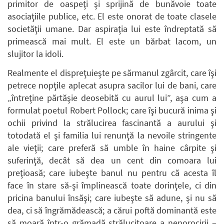
primitor de oaspeţi şi sprijină de bunăvoie toate
asociaţiile publice, etc. El este onorat de toate clasele
societăţii umane. Dar aspiraţia lui este îndreptată să
primească mai mult. El este un bărbat lacom, un
slujitor la idoli.
Realmente el dispreţuieşte pe sărmanul zgârcit, care îşi
petrece nopţile aplecat asupra sacilor lui de bani, care
„întreţine părtăşie deosebită cu aurul lui”, aşa cum a
formulat poetul Robert Pollock; care îşi bucură inima şi
ochii privind la strălucirea fascinantă a aurului şi
totodată el şi familia lui renunţă la nevoile stringente
ale vieţii; care preferă să umble în haine cârpite şi
suferinţă, decât să dea un cent din comoara lui
preţioasă; care iubeşte banul nu pentru că acesta îl
face în stare să-şi împlinească toate dorinţele, ci din
pricina banului însăşi; care iubeşte să adune, şi nu să
dea, ci să îngrămădească; a cărui poftă dominantă este
să moară într-o grămadă strălucitoare a nenorocirii –