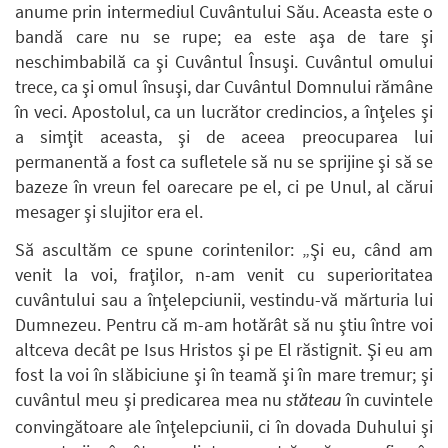
anume prin intermediul Cuvântului Său. Aceasta este o
bandă care nu se rupe; ea este aşa de tare şi
neschimbabilă ca şi Cuvântul Însuşi. Cuvântul omului
trece, ca şi omul însuşi, dar Cuvântul Domnului rămâne
în veci. Apostolul, ca un lucrător credincios, a înţeles şi
a simţit aceasta, şi de aceea preocuparea lui
permanentă a fost ca sufletele să nu se sprijine şi să se
bazeze în vreun fel oarecare pe el, ci pe Unul, al cărui
mesager şi slujitor era el.
Să ascultăm ce spune corintenilor: „Şi eu, când am
venit la voi, fraţilor, n-am venit cu superioritatea
cuvântului sau a înţelepciunii, vestindu-vă mărturia lui
Dumnezeu. Pentru că m-am hotărât să nu ştiu între voi
altceva decât pe Isus Hristos şi pe El răstignit. Şi eu am
fost la voi în slăbiciune şi în teamă şi în mare tremur; şi
cuvântul meu şi predicarea mea nu
în cuvintele
stăteau
convingătoare ale înţelepciunii, ci în dovada Duhului şi