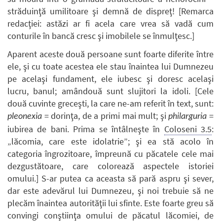
străduinţă umilitoare şi demnă de dispreţ! [Remarca
redacţiei: astăzi ar fi acela care vrea să vadă cum
conturile în bancă cresc şi imobilele se înmulţesc.]
Aparent aceste două persoane sunt foarte diferite între
ele, şi cu toate acestea ele stau înaintea lui Dumnezeu
pe acelaşi fundament, ele iubesc şi doresc acelaşi
lucru, banul; amândouă sunt slujitori la idoli. [Cele
două cuvinte greceşti, la care ne-am referit în text, sunt:
= dorinţa, de a primi mai mult; şi
=
pleonexia
philarguria
iubirea de bani. Prima se întâlneşte în
Coloseni 3.5
:
„lăcomia, care este idolatrie”; şi ea stă acolo în
categoria îngrozitoare, împreună cu păcatele cele mai
dezgustătoare, care colorează aspectele istoriei
omului.] S-ar putea ca aceasta să pară aspru şi sever,
dar este adevărul lui Dumnezeu, şi noi trebuie să ne
plecăm înaintea autorităţii lui sfinte. Este foarte greu să
convingi conştiinţa omului de păcatul lăcomiei, de