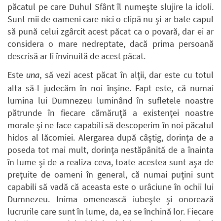
păcatul pe care Duhul Sfânt îl numeşte slujire la idoli.
Sunt mii de oameni care nici o clipă nu şi-ar bate capul
să pună celui zgârcit acest păcat ca o povară, dar ei ar
considera o mare nedreptate, dacă prima persoană
descrisă ar fi învinuită de acest păcat.
Este
, să vezi acest păcat în alţii, dar este cu totul
una
alta să-l judecăm în noi înşine. Fapt este, că numai
lumina lui Dumnezeu luminând în sufletele noastre
pătrunde în fiecare cămăruţă a existenţei noastre
morale şi ne face capabili să descoperim în noi păcatul
hidos al lăcomiei. Alergarea după câştig, dorinţa de a
poseda tot mai mult, dorinţa nestăpânită de a înainta
în lume şi de a realiza ceva, toate acestea sunt aşa de
preţuite de oameni în general, că numai puţini sunt
capabili să vadă că aceasta este o urâciune în ochii lui
Dumnezeu. Inima omenească iubeşte şi onorează
lucrurile care sunt în lume, da, ea se închină lor. Fiecare