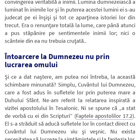
convingerea veritabilă a inimii. Lumina dumnezeiască a
luminat în inimile lor şi în puterea acestei lumini ei s-au
judecat pe ei înşişi şi tot ce aparţinea istoriei lor din
trecut. Era o renunţare totală la lume, care până atunci
a pus stăpânire pe sentimentele inimii lor; nici o
scânteie din ea nu trebuia cruţată..
Întoarcere la Dumnezeu nu prin
lucrarea omului
Şi ce a dat naştere, am putea noi întreba, la această
schimbare minunată? Simplu, Cuvântul lui Dumnezeu,
care a fost adus în sufletele lor prin puterea mare a
Duhului Sfânt. Ne-am referit la relatarea inspirată a
vizitei apostolului în Tesalonic. Ni se spune că „a stat
de vorbă cu ei din Scripturi” (
Faptele apostolilor 17.2
).
El s-a străduit să aducă sufletele lor în contact direct cu
Cuvântul lui Dumnezeu viu şi veşnic. Nu exista
necesitatea să lucreze la simţămintele şi la fantezia lor.