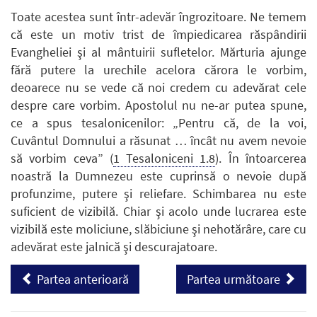
Toate acestea sunt într-adevăr îngrozitoare. Ne temem
că este un motiv trist de împiedicarea răspândirii
Evangheliei şi al mântuirii sufletelor. Mărturia ajunge
fără putere la urechile acelora cărora le vorbim,
deoarece nu se vede că noi credem cu adevărat cele
despre care vorbim. Apostolul nu ne-ar putea spune,
ce a spus tesalonicenilor: „Pentru că, de la voi,
Cuvântul Domnului a răsunat … încât nu avem nevoie
să vorbim ceva” (
1 Tesaloniceni 1.8
). În întoarcerea
noastră la Dumnezeu este cuprinsă o nevoie după
profunzime, putere şi reliefare. Schimbarea nu este
suficient de vizibilă. Chiar şi acolo unde lucrarea este
vizibilă este moliciune, slăbiciune şi nehotărâre, care cu
adevărat este jalnică şi descurajatoare.
Partea anterioară
Partea următoare