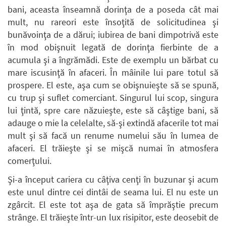
bani, aceasta înseamnă dorinţa de a poseda cât mai
mult, nu rareori este însoţită de solicitudinea şi
bunăvoinţa de a dărui; iubirea de bani dimpotrivă este
în mod obişnuit legată de dorinţa fierbinte de a
acumula şi a îngrămădi. Este de exemplu un bărbat cu
mare iscusinţă în afaceri. În mâinile lui pare totul să
prospere. El este, aşa cum se obişnuieşte să se spună,
cu trup şi suflet comerciant. Singurul lui scop, singura
lui ţintă, spre care năzuieşte, este să câştige bani, să
adauge o mie la celelalte, să-şi extindă afacerile tot mai
mult şi să facă un renume numelui său în lumea de
afaceri. El trăieşte şi se mişcă numai în atmosfera
comerţului.
Şi-a început cariera cu câţiva cenţi în buzunar şi acum
este unul dintre cei dintâi de seama lui. El nu este un
zgârcit. El este tot aşa de gata să împrăştie precum
strânge. El trăieşte într-un lux risipitor, este deosebit de