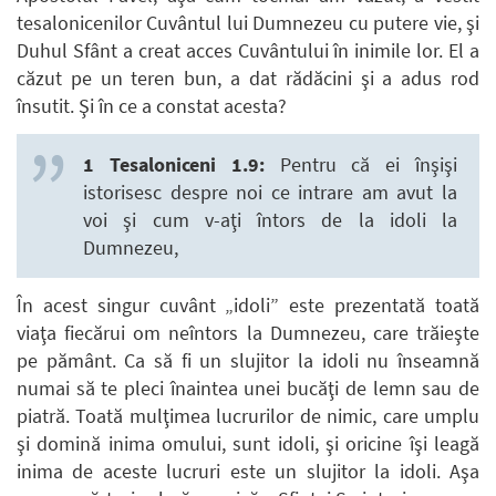
tesalonicenilor Cuvântul lui Dumnezeu cu putere vie, şi
Duhul Sfânt a creat acces Cuvântului în inimile lor. El a
căzut pe un teren bun, a dat rădăcini şi a adus rod
însutit. Şi în ce a constat acesta?
1 Tesaloniceni 1.9:
Pentru că ei înşişi
istorisesc despre noi ce intrare am avut la
voi şi cum v-aţi întors de la idoli la
Dumnezeu,
În acest singur cuvânt „idoli” este prezentată toată
viaţa fiecărui om neîntors la Dumnezeu, care trăieşte
pe pământ. Ca să fi un slujitor la idoli nu înseamnă
numai să te pleci înaintea unei bucăţi de lemn sau de
piatră. Toată mulţimea lucrurilor de nimic, care umplu
şi domină inima omului, sunt idoli, şi oricine îşi leagă
inima de aceste lucruri este un slujitor la idoli. Aşa