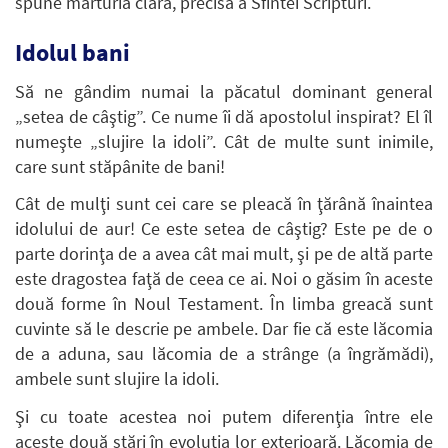
spune mărturia clară, precisă a Sfintei Scripturi.
Idolul bani
Să ne gândim numai la păcatul dominant general
„setea de câştig”. Ce nume îi dă apostolul inspirat? El îl
numeşte „slujire la idoli”. Cât de multe sunt inimile,
care sunt stăpânite de bani!
Cât de mulţi sunt cei care se pleacă în ţărână înaintea
idolului de aur! Ce este setea de câştig? Este pe de o
parte dorinţa de a avea cât mai mult, şi pe de altă parte
este dragostea faţă de ceea ce ai. Noi o găsim în aceste
două forme în Noul Testament. În limba greacă sunt
cuvinte să le descrie pe ambele. Dar fie că este lăcomia
de a aduna, sau lăcomia de a strânge (a îngrămădi),
ambele sunt slujire la idoli.
Şi cu toate acestea noi putem diferenţia între ele
aceste două stări în evoluţia lor exterioară. Lăcomia de