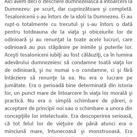
Aici avem deci o descriere dumnezeiască a întoarcerii la
Dumnezeu: pe scurt, dar cuprinzătoare şi completă.
Tesalonicenii s-au întors de la idoli la Dumnezeu. Ei au
rupt-o totalmente cu trecutul şi s-au întors o dată
pentru totdeauna de la viaţa şi obiceiurile lor de
odinioară şi au renunţat la toate acele lucruri, care
odinioară au pus stăpânire pe inimile şi puterile lor.
Aceşti tesaloniceni iubiţi au fost călăuziţi, ca în lumina
adevărului dumnezeiesc să condamne toată viaţa lor
de odinioară, şi nu numai s-o condamne, ci şi fără
întârziere să renunţe la ea. Nu era o lucrare pe
jumătate. Era o perioadă bine determinată din istoria
lor, un punct mare de întoarcere în viaţa lor morală şi
practică. Nu era o simplă schimbare de păreri, o
acceptare de principii noi sau o schimbare a unora din
concepţiile lor intelectuale. Era descoperirea serioasă,
că tot felul lor de vieţuire de până atunci era o
minciună mare, întunecoasă şi monstruoasă. Era