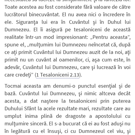
Toate acestea au fost considerate fără valoare de către
lucrătorul binecuvântat. El nu avea nici o încredere în
ele. Siguranţa lui era în Cuvântul şi în Duhul lui
Dumnezeu. El îi asigură pe tesaloniceni de această
realitate într-un mod impresionant: „Pentru aceasta”,
spune el, „mulţumim lui Dumnezeu neîncetat că, după
ce aţi primit Cuvântul lui Dumnezeu auzit de la noi, aţi
primit nu un cuvânt al oamenilor, ci, aşa cum este, în
adevăr, Cuvântul lui Dumnezeu, care şi lucrează în voi
care credeţi” (
1 Tesaloniceni 2.13
).
Tocmai aceasta am denumi-o punctul esenţial şi de
bază. Cuvântul lui Dumnezeu, şi nimic altceva decât
acesta, a dat naştere la tesaloniceni prin puterea
Duhului Sfânt la acele rezultate mari, rezultate care au
umplut inima plină de dragoste a apostolului cu
mulţumire sinceră. El s-a bucurat că ei au fost aduşi nu
în legătură cu el însuşi, ci cu Dumnezeul cel viu, şi