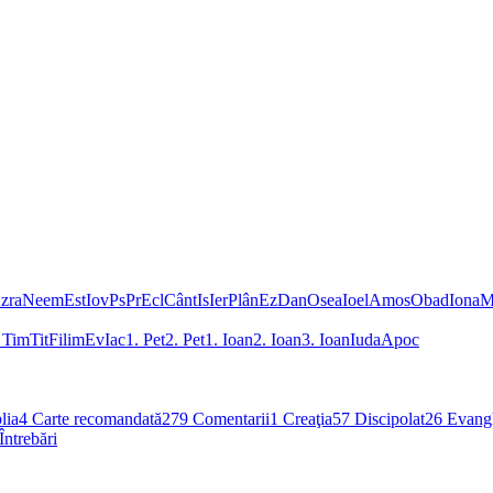
zra
Neem
Est
Iov
Ps
Pr
Ecl
Cânt
Is
Ier
Plân
Ez
Dan
Osea
Ioel
Amos
Obad
Iona
M
 Tim
Tit
Filim
Ev
Iac
1. Pet
2. Pet
1. Ioan
2. Ioan
3. Ioan
Iuda
Apoc
lia
4
Carte recomandată
279
Comentarii
1
Creaţia
57
Discipolat
26
Evangh
Întrebări