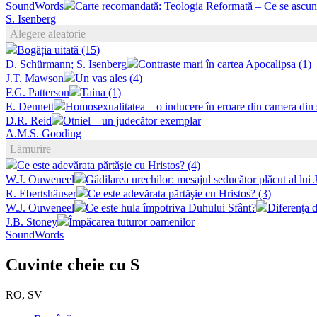
SoundWords
Carte recomandată: Teologia Reformată – Ce se ascund
S. Isenberg
Alegere aleatorie
Bogăția uitată (15)
D. Schürmann; S. Isenberg
Contraste mari în cartea Apocalipsa (1)
J.T. Mawson
Un vas ales (4)
F.G. Patterson
Taina (1)
E. Dennett
Homosexualitatea – o inducere în eroare din camera din 
D.R. Reid
Otniel – un judecător exemplar
A.M.S. Gooding
Lămurire
Ce este adevărata părtăşie cu Hristos? (4)
W.J. Ouweneel
Gâdilarea urechilor: mesajul seducător plăcut al lu
R. Ebertshäuser
Ce este adevărata părtăşie cu Hristos? (3)
W.J. Ouweneel
Ce este hula împotriva Duhului Sfânt?
Diferenţa d
J.B. Stoney
Împăcarea tuturor oamenilor
SoundWords
Cuvinte cheie cu S
RO, SV