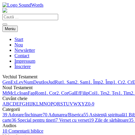
Meniu
Start
Nou
Newsletter
Contact
Impressum
Înscriere
Vechiul Testament
Gen
Ex
Lev
Num
Deut
Ios
Jud
Rut
1. Sam
2. Sam
1. Împ
2. Împ
1. Cr
2. Cr
E
Noul Testament
Mt
Mc
Lc
Ioan
Fap
Rom
1. Cor
2. Cor
Gal
Ef
Filip
Col
1. Tes
2. Tes
1. Tim
2.
Cuvânt cheie
A
B
C
D
E
F
G
H
I
J
K
L
M
N
O
P
Q
R
S
T
U
V
W
X
Y
Z
0-9
Categorii
39
Adorare/închinare
70
Adunarea/Biserica
55
Asistenţă spirituală
1
Bib
carte
36
Special pentru tineri
7
Verset cu verset
19
Zile de sărbătoare
35
Audios
10
Comentarii biblice