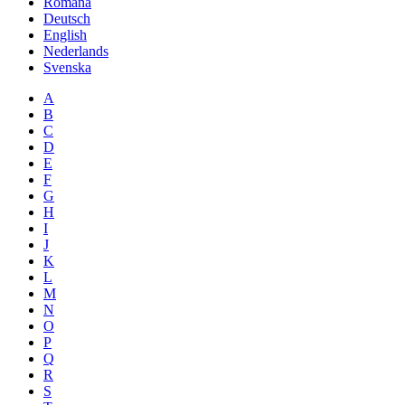
Română
Deutsch
English
Nederlands
Svenska
A
B
C
D
E
F
G
H
I
J
K
L
M
N
O
P
Q
R
S