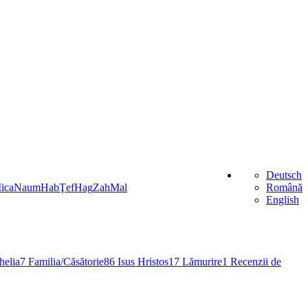
Deutsch
ica
Naum
Hab
Ţef
Hag
Zah
Mal
Română
English
elia
7
Familia/Căsătorie
86
Isus Hristos
17
Lămurire
1
Recenzii de