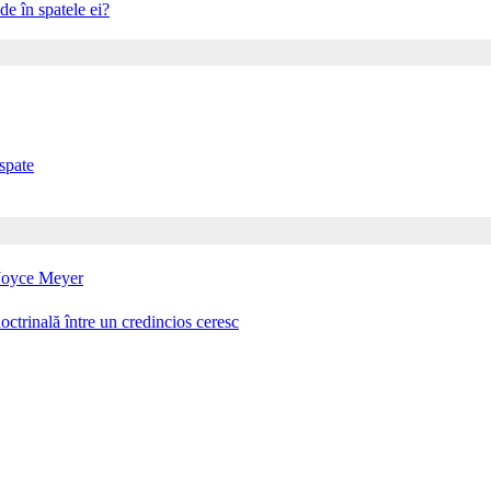
e în spatele ei?
spate
i Joyce Meyer
octrinală între un credincios ceresc