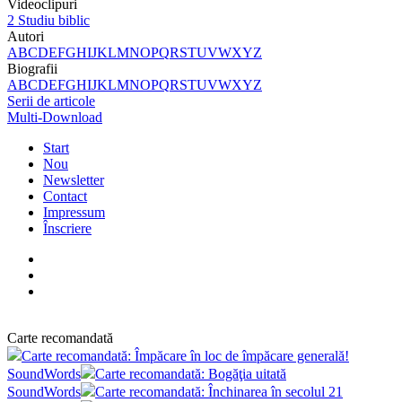
Videoclipuri
2
Studiu biblic
Autori
A
B
C
D
E
F
G
H
I
J
K
L
M
N
O
P
Q
R
S
T
U
V
W
X
Y
Z
Biografii
A
B
C
D
E
F
G
H
I
J
K
L
M
N
O
P
Q
R
S
T
U
V
W
X
Y
Z
Serii de articole
Multi-Download
Start
Nou
Newsletter
Contact
Impressum
Înscriere
Carte recomandată
Carte recomandată: Împăcare în loc de împăcare generală!
SoundWords
Carte recomandată: Bogăţia uitată
SoundWords
Carte recomandată: Închinarea în secolul 21