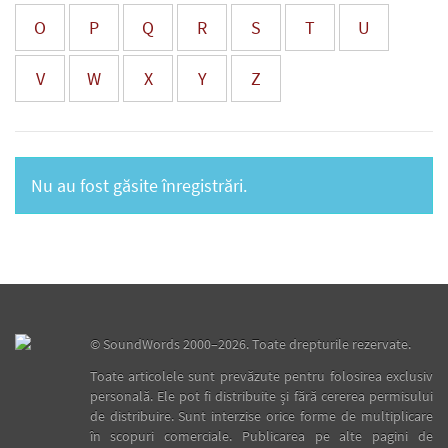
O
P
Q
R
S
T
U
V
W
X
Y
Z
Nu au fost găsite înregistrări.
©
SoundWords
2000–2026. Toate drepturile rezervate.
Toate articolele sunt prevăzute pentru folosirea exclusiv
personală. Ele pot fi distribuite şi fără cererea permisului
de distribuire. Sunt interzise orice forme de multiplicare
în scopuri comerciale. Publicarea pe alte pagini de