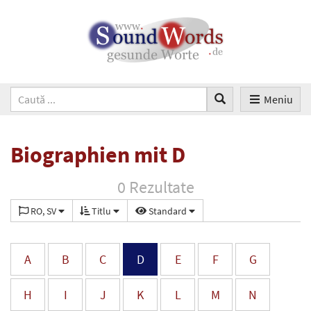
Meniu
Biographien mit D
0 Rezultate
RO, SV
Titlu
Standard
A
B
C
D
E
F
G
H
I
J
K
L
M
N