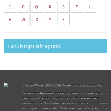
O
P
Q
R
S
T
U
V
W
X
Y
Z
Nu au fost găsite înregistrări.
©
SoundWords
2000–2026. Toate drepturile rezervate.
Toate articolele sunt prevăzute pentru folosirea exclusiv
personală. Ele pot fi distribuite şi fără cererea permisului
de distribuire. Sunt interzise orice forme de multiplicare
în scopuri comerciale. Publicarea pe alte pagini de