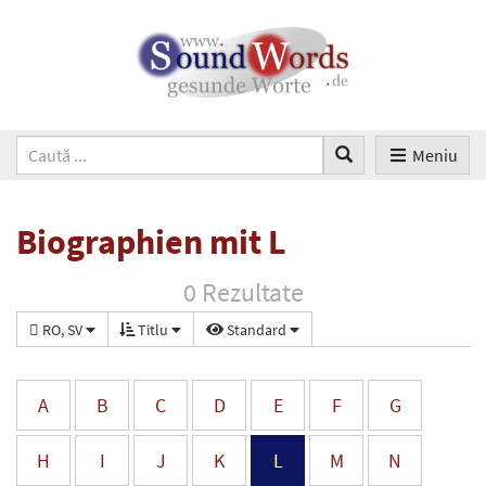
Meniu
Biographien mit L
0 Rezultate
RO, SV
Titlu
Standard
A
B
C
D
E
F
G
H
I
J
K
L
M
N