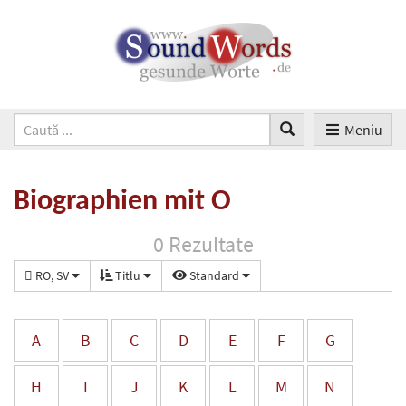
Meniu
Biographien mit O
0 Rezultate
RO, SV
Titlu
Standard
A
B
C
D
E
F
G
H
I
J
K
L
M
N