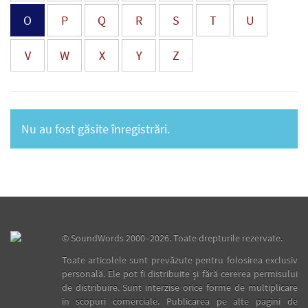
O
P
Q
R
S
T
U
V
W
X
Y
Z
Nu au fost găsite înregistrări.
©
SoundWords
2000–2026. Toate drepturile rezervate.
Toate articolele sunt prevăzute pentru folosirea exclusiv
personală. Ele pot fi distribuite şi fără cererea permisului
de distribuire. Sunt interzise orice forme de multiplicare
în scopuri comerciale. Publicarea pe alte pagini de