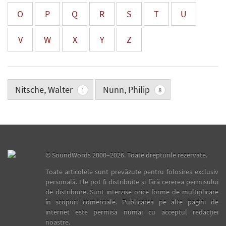
O
P
Q
R
S
T
U
V
W
X
Y
Z
Nitsche, Walter
Nunn, Philip
1
8
©
SoundWords
2000–2026. Toate drepturile rezervate.
Toate articolele sunt prevăzute pentru folosirea exclusiv
personală. Ele pot fi distribuite şi fără cererea permisului
de distribuire. Sunt interzise orice forme de multiplicare
în scopuri comerciale. Publicarea pe alte pagini de
internet este permisă numai cu acceptul redacţiei
noastre.