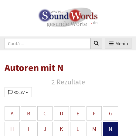
Meniu
Autoren mit N
2 Rezultate
RO, SV
A
B
C
D
E
F
G
H
I
J
K
L
M
N