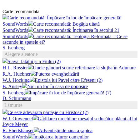
Carte recomandată
Carte recomandată: Împăcare în loc de împăcare generală!
SoundWords
Carte recomandată: Bogăţia uitată
SoundWords
Carte recomandată: Închinarea în secolul 21
SoundWords
Carte recomandată: Teologia Reformată – Ce se
ascunde în spatele ei?
S. Isenberg
Alegere aleatorie
Slava Tatălui şi a Fiului (2)
H.L. Rossier
Unele gânduri scurte referitoare la slujba în Adunare
R.A. Huebner
Puterea evanghelizării
W.J. Hocking
Epistola lui Pavel către Efeseni (2)
B. Anstey
Nici un loc în casa de poposire
S. Isenberg
Împăcare în loc de împăcare generală! (7)
D. Schürmann
Lămurire
Ce este adevărata părtăşie cu Hristos? (2)
W.J. Ouweneel
Gâdilarea urechilor: mesajul seducător plăcut al lui
Joyce Meyer
R. Ebertshäuser
Adventiştii de ziua a şaptea
SoundWords
Împăcarea tuturor oamenilor