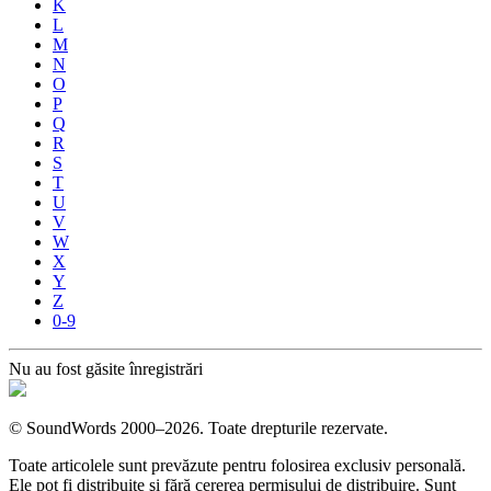
K
L
M
N
O
P
Q
R
S
T
U
V
W
X
Y
Z
0-9
Nu au fost găsite înregistrări
©
SoundWords
2000–2026. Toate drepturile rezervate.
Toate articolele sunt prevăzute pentru folosirea exclusiv personală.
Ele pot fi distribuite şi fără cererea permisului de distribuire. Sunt