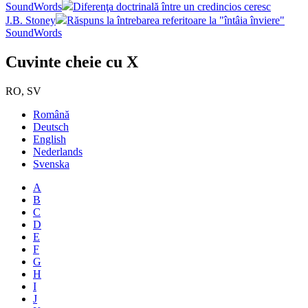
SoundWords
Diferenţa doctrinală între un credincios ceresc
J.B. Stoney
Răspuns la întrebarea referitoare la "întâia înviere"
SoundWords
Cuvinte cheie cu X
RO, SV
Română
Deutsch
English
Nederlands
Svenska
A
B
C
D
E
F
G
H
I
J