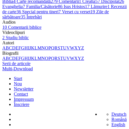
Biblia
4
Carte recomandată
279
Comentarii
1
Creaţia
57
Discipolat
26
Evanghelia
7
Familia/Căsătorie
86
Isus Hristos
17
Lămurire
1
Recenzii
de carte
36
Special pentru tineri
7
Verset cu verset
19
Zile de
sărbătoare
35
Întrebări
Audios
10
Comentarii biblice
Videoclipuri
2
Studiu biblic
Autori
A
B
C
D
E
F
G
H
I
J
K
L
M
N
O
P
Q
R
S
T
U
V
W
X
Y
Z
Biografii
A
B
C
D
E
F
G
H
I
J
K
L
M
N
O
P
Q
R
S
T
U
V
W
X
Y
Z
Serii de articole
Multi-Download
Start
Nou
Newsletter
Contact
Impressum
Înscriere
Deutsch
Română
English