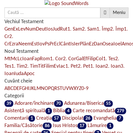
Meniu
Vechiul Testament
Gen
Ex
Lev
Num
Deut
Ios
Jud
Rut
1. Sam
2. Sam
1. Împ
2. Împ
1.
Cr
2.
Cr
Ezra
Neem
Est
Iov
Ps
Pr
Ecl
Cânt
Is
Ier
Plân
Ez
Dan
Osea
Ioel
Amo
Noul Testament
Mt
Mc
Lc
Ioan
Fap
Rom
1. Cor
2. Cor
Gal
Ef
Filip
Col
1. Tes
2.
Tes
1. Tim
2. Tim
Tit
Filim
Ev
Iac
1. Pet
2. Pet
1. Ioan
2. Ioan
3.
Ioan
Iuda
Apoc
Cuvânt cheie
A
B
C
D
E
F
G
H
I
J
K
L
M
N
O
P
Q
R
S
T
U
V
W
X
Y
Z
0-9
Categorii
Adorare/închinare
Adunarea/Biserica
39
70
55
Asistenţă spirituală
Biblia
Carte recomandată
1
4
279
Comentarii
Creaţia
Discipolat
Evanghelia
1
57
26
7
Familia/Căsătorie
Isus Hristos
Lămurire
86
17
1