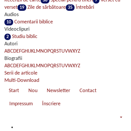
Recenzii de carte
Special pentru tineri
Verset cu
36
7
verset
Zile de sărbătoare
Întrebări
19
35
Audios
Comentarii biblice
10
Videoclipuri
Studiu biblic
2
Autori
A
B
C
D
E
F
G
H
I
J
K
L
M
N
O
P
Q
R
S
T
U
V
W
X
Y
Z
Biografii
A
B
C
D
E
F
G
H
I
J
K
L
M
N
O
P
Q
R
S
T
U
V
W
X
Y
Z
Serii de articole
Multi-Download
Start
Nou
Newsletter
Contact
Impressum
Înscriere