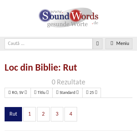
Meniu
Loc din Biblie: Rut
0 Rezultate
RO, SV
Titlu
Standard
25
Rut
1
2
3
4