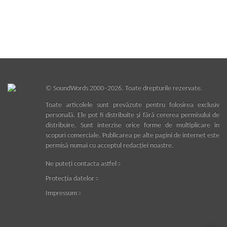
©
SoundWords
2000–2026. Toate drepturile rezervate.
Toate articolele sunt prevăzute pentru folosirea exclusiv
personală. Ele pot fi distribuite şi fără cererea permisului de
distribuire. Sunt interzise orice forme de multiplicare în
scopuri comerciale. Publicarea pe alte pagini de internet este
permisă numai cu acceptul redacţiei noastre.
Ne puteţi contacta astfel
Protecţia datelor
Impressum