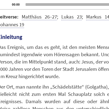
udio
Current
00:00
time
layer
Matthäus 26–27
;
Lukas 23
;
Markus 1
eitverse:
Johannes 19
Einleitung
as Ereignis, um das es geht, ist den meisten Men
zumindest irgendwie vom Hörensagen bekannt. Und
erson, die im Mittelpunkt stand, auch: Jesus, der vo
000 Jahren vor den Toren der Stadt Jerusalem öffen
m Kreuz hingerichtet wurde.
er Ort, man nannte ihn „Schädelstätte“ (Golgatha)
ielleicht nicht zum ersten Mal Schauplatz solch 
Ereignisses. Damals wurden auf diese oder ähnl
Weise zahllose Menschen aus den unterschiedlich