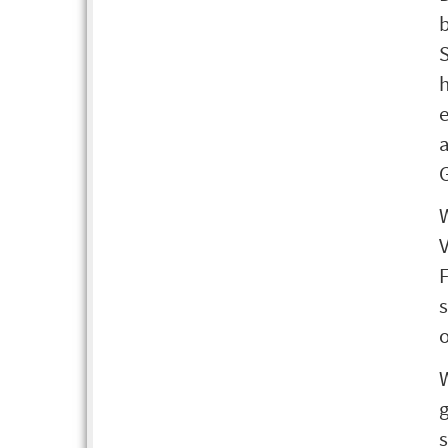
h
G
F
s
o
g
s