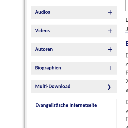
A
P
Audios
L
Videos
Autoren
D
Biographien
P
2
Multi-Download
a
D
Evangelistische Internetseite
v