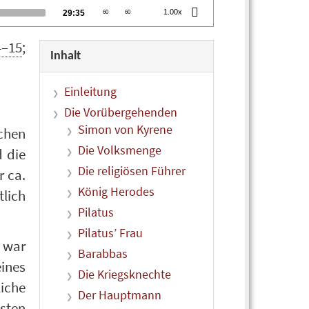
Total
1.00x
29:35
60
60
duration
4–15
;
Inhalt
Einleitung
Die Vorübergehenden
Simon von Kyrene
schen
Die Volksmenge
 die
Die religiösen Führer
r ca.
König Herodes
tlich
Pilatus
Pilatus’ Frau
, war
Barabbas
eines
Die Kriegsknechte
iche
Der Hauptmann
sten