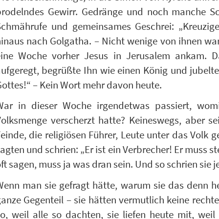
brodelndes Gewirr. Gedränge und noch manche Schl
Schmährufe und gemeinsames Geschrei: „Kreuzige 
inaus nach Golgatha. – Nicht wenige von ihnen war
eine Woche vorher Jesus in Jerusalem ankam. 
aufgeregt, begrüßte Ihn wie einen König und jubel
ottes!“ – Kein Wort mehr davon heute.
War in dieser Woche irgendetwas passiert, wom
Volksmenge verscherzt hatte? Keineswegs, aber se
einde, die religiösen Führer, Leute unter das Volk 
agten und schrien: „Er ist ein Verbrecher! Er muss s
ft sagen, muss ja was dran sein. Und so schrien sie je
Wenn man sie gefragt hätte, warum sie das denn h
anze Gegenteil – sie hätten vermutlich keine recht
o, weil alle so dachten, sie liefen heute mit, weil 