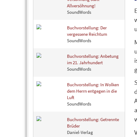
Allversöhnung!
E
SoundWords
w
Buchvorstellung: Der
vergessene Reichtum
SoundWords
M
u
Buchvorstellung: Anbetung
i
im 21. Jahrhundert
g
SoundWords
S
Buchvorstellung: In Wolken
dem Herrn entgegen in die
Luft
SoundWords
a
w
Buchvorstellung: Getrennte
Brüder
Daniel-Verlag