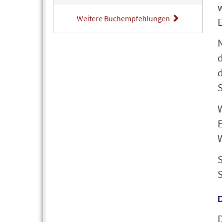
Weitere Buchempfehlungen
E
d
d
S
W
E
W
D