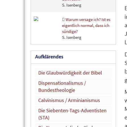
S. Isenberg
E
i
Warum versage ich? Ist es
a
eigentlich normal, dass ich
sündige?
J
S. Isenberg
L
D
Aufklärendes
S
b
Die Glaubwürdigkeit der Bibel
g
Dispensationalismus /
Bundestheologie
M
w
Calvinismus / Arminianismus
M
Die Siebenten-Tags-Adventisten
(STA)
a