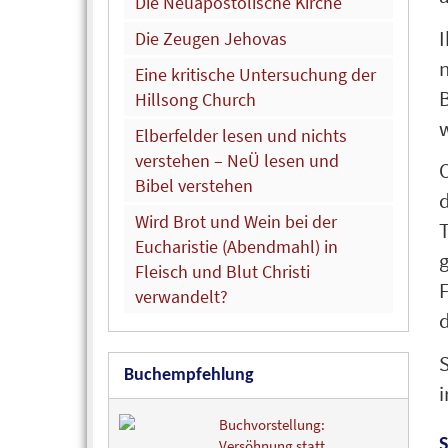
Die Neuapostolische Kirche
I
Die Zeugen Jehovas
Eine kritische Untersuchung der
Hillsong Church
w
Elberfelder lesen und nichts
verstehen – NeÜ lesen und
O
Bibel verstehen
d
Wird Brot und Wein bei der
T
Eucharistie (Abendmahl) in
Fleisch und Blut Christi
F
verwandelt?
d
Buchempfehlung
i
Buchvorstellung:
Versöhnung statt