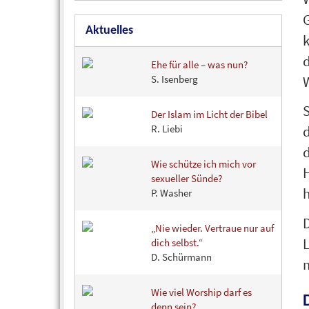
Aktuelles
k
d
Ehe für alle – was nun?
S. Isenberg
Der Islam im Licht der Bibel
R. Liebi
d
Wie schütze ich mich vor
H
sexueller Sünde?
h
P. Washer
D
„Nie wieder. Vertraue nur auf
dich selbst.“
D. Schürmann
m
Wie viel Worship darf es
denn sein?