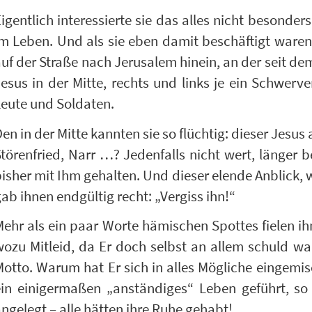
igentlich interessierte sie das alles nicht besonde
m Leben. Und als sie eben damit beschäftigt waren,
uf der Straße nach Jerusalem hinein, an der seit de
esus in der Mitte, rechts und links je ein Schwer
eute und Soldaten.
en in der Mitte kannten sie so flüchtig: dieser Jesu
törenfried, Narr …? Jedenfalls nicht wert, länger 
isher mit Ihm gehalten. Und dieser elende Anblick, w
ab ihnen endgültig recht: „Vergiss ihn!“
ehr als ein paar Worte hämischen Spottes fielen i
ozu Mitleid, da Er doch selbst an allem schuld wa
otto. Warum hat Er sich in alles Mögliche eingemis
ein einigermaßen „anständiges“ Leben geführt, so
ngelegt – alle hätten ihre Ruhe gehabt!