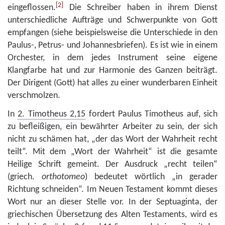
[2]
eingeflossen.
Die Schreiber haben in ihrem Dienst
unterschiedliche Aufträge und Schwerpunkte von Gott
empfangen (siehe beispielsweise die Unterschiede in den
Paulus-, Petrus- und Johannesbriefen). Es ist wie in einem
Orchester, in dem jedes Instrument seine eigene
Klangfarbe hat und zur Harmonie des Ganzen beiträgt.
Der Dirigent (Gott) hat alles zu einer wunderbaren Einheit
verschmolzen.
In
2. Timotheus 2,15
fordert Paulus Timotheus auf, sich
zu beflei­ßigen, ein bewährter Arbeiter zu sein, der sich
nicht zu schämen hat, „der das Wort der Wahrheit recht
teilt“. Mit dem „Wort der Wahrheit“ ist die gesamte
Heilige Schrift gemeint. Der Ausdruck „recht teilen“
(griech.
orthotomeo
) bedeutet wörtlich „in gerader
Richtung schneiden“. Im Neuen Testament kommt dieses
Wort nur an dieser Stelle vor. In der Septuaginta, der
griechischen Über­setzung des Alten Testaments, wird es