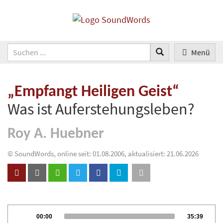
Menü
„Empfangt Heiligen Geist“
Was ist Auferstehungsleben?
Roy A. Huebner
© SoundWords, online seit: 01.08.2006, aktualisiert: 21.06.2026
Audio
Current
Total
00:00
35:39
Player
time
duration