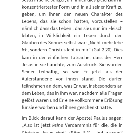
konzentriertester Form und in all seiner Kraft zu
geben, um ihnen den neuen Charakter des
Lebens, das sie schon hatten, vorzustellen –
nämlich dass das Leben , das sie unun im Fleisch
lebten, in Wirklichkeit ein Leben durch den
Glauben des Sohnes selbst war: „Nicht mehr lebe
sondern Christus lebt in mir“ (
Gal 2,20
). Dies
ich,
kam in der einfachen Tatsache, dass der Herr
Jesus in sie hauchte, zum Ausdruck. Sie wurden
Seiner teilhaftig, so wie Er jetzt als der
Auferstandene vor ihnen stand. Die durfen
teilnehmen an dem, was Er war, insbesonders an
dem Leben, das in Ihm war, nachdem alle Fragen
gelöst waren und Er eine vollkommene Erlösung
für sie erworben und ihnen geschenkt hatte.
Im Blick darauf kann der Apostel Paulus sagen:
„Also ist jetzt
Verdammnis für die, die in
keine
Christus Jesus sind“ (
Röm 8,1
). Und warum?