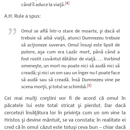
[4]
când îl aduce la viaţă.
A.H. Rule a spus:
Omul se află într-o stare de moarte, şi dacă el
trebuie să aibă viaţă, atunci Dumnezeu trebuie
să acţioneze suveran. Omul însuşi este lipsit de
putere, aşa cum era Lazăr mort, până când a
fost rostit cuvântul dătător de viaţă. … Vorbind
omeneşte, un mort nu poate nici să audă nici să
creadă; şi nici un om sau un înger nu-l poate face
să audă sau să creadă. Însă Dumnezeu vine pe
[5]
scena morţii, şi totul se schimbă.
Cei mai mulţi creştini vor fi de acord că omul în
păcatele lui este total stricat şi pierdut. Dar dacă
cercetezi învăţătura lor în privinţa cum un om vine la
Hristos şi devine mântuit, se va constata: în realitate ei
cred că în omul căzut este totuşi ceva bun – chiar dacă