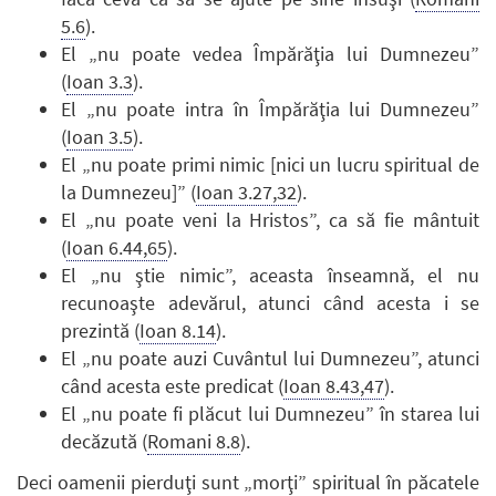
5.6
).
El „nu poate vedea Împărăţia lui Dumnezeu”
(
Ioan 3.3
).
El „nu poate intra în Împărăţia lui Dumnezeu”
(
Ioan 3.5
).
El „nu poate primi nimic [nici un lucru spiritual de
la Dumnezeu]” (
Ioan 3.27,32
).
El „nu poate veni la Hristos”, ca să fie mântuit
(
Ioan 6.44,65
).
El „nu ştie nimic”, aceasta înseamnă, el nu
recunoaşte adevărul, atunci când acesta i se
prezintă (
Ioan 8.14
).
El „nu poate auzi Cuvântul lui Dumnezeu”, atunci
când acesta este predicat (
Ioan 8.43,47
).
El „nu poate fi plăcut lui Dumnezeu” în starea lui
decăzută (
Romani 8.8
).
Deci oamenii pierduţi sunt „morţi” spiritual în păcatele