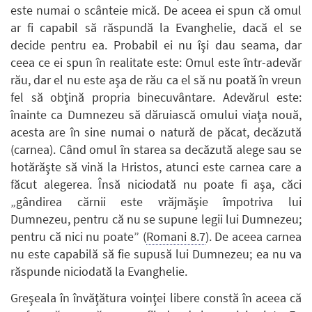
este numai o scânteie mică. De aceea ei spun că omul
ar fi capabil să răspundă la Evanghelie, dacă el se
decide pentru ea. Probabil ei nu îşi dau seama, dar
ceea ce ei spun în realitate este: Omul este într-adevăr
rău, dar el nu este aşa de rău ca el să nu poată în vreun
fel să obţină propria binecuvântare. Adevărul este:
înainte ca Dumnezeu să dăruiască omului viaţa nouă,
acesta are în sine numai o natură de păcat, decăzută
(carnea). Când omul în starea sa decăzută alege sau se
hotărăşte să vină la Hristos, atunci este carnea care a
făcut alegerea. Însă niciodată nu poate fi aşa, căci
„gândirea cărnii este vrăjmăşie împotriva lui
Dumnezeu, pentru că nu se supune legii lui Dumnezeu;
pentru că nici nu poate” (
Romani 8.7
). De aceea carnea
nu este capabilă să fie supusă lui Dumnezeu; ea nu va
răspunde niciodată la Evanghelie.
Greşeala în învăţătura voinţei libere constă în aceea că