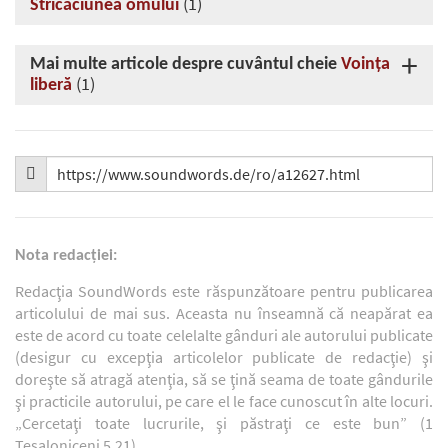
(1)
Stricăciunea omului
Mai multe articole despre cuvântul cheie
Voinţa
(1)
liberă
Nota redacţiei:
Redacţia SoundWords este răspunzătoare pentru publicarea
articolului de mai sus. Aceasta nu înseamnă că neapărat ea
este de acord cu toate celelalte gânduri ale autorului publicate
(desigur cu excepţia articolelor publicate de redacţie) şi
doreşte să atragă atenţia, să se ţină seama de toate gândurile
şi practicile autorului, pe care el le face cunoscut în alte locuri.
„Cercetaţi toate lucrurile, şi păstraţi ce este bun” (1
Tesaloniceni 5.21).