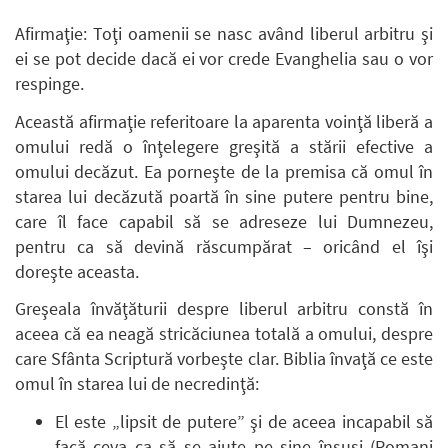
Afirmaţie: Toţi oamenii se nasc având liberul arbitru şi
ei se pot decide dacă ei vor crede Evanghelia sau o vor
respinge.
Această afirmaţie referitoare la aparenta voinţă liberă a
omului redă o înţelegere greşită a stării efective a
omului decăzut. Ea porneşte de la premisa că omul în
starea lui decăzută poartă în sine putere pentru bine,
care îl face capabil să se adreseze lui Dumnezeu,
pentru ca să devină răscumpărat – oricând el îşi
doreşte aceasta.
Greşeala învăţăturii despre liberul arbitru constă în
aceea că ea neagă stricăciunea totală a omului, despre
care Sfânta Scriptură vorbeşte clar. Biblia învaţă ce este
omul în starea lui de necredinţă:
El este „lipsit de putere” şi de aceea incapabil să
facă ceva ca să se ajute pe sine însuşi (
Romani