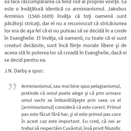
ea face răscumpărarea ca fiind rod al propriei voinţe. Ea
este o învăţătură identică cu arminianismul. Jakobus
Arminius (1560-1609) învăţa că toţi oamenii sunt
păcătoşi stricaţi, dar el nu a recunoscut că stricăciunea
lor era de aşa fel că ei nu puteau să se decidă în a crede
în Evanghelie. El învăţa, că oamenii, cu toate că ei sunt
creaturi decăzute, sunt încă fiinţe morale libere şi de
aceea stă în puterea lor să creadă în Evanghelie, dacă ei
se decid pentru ea.
J.N. Darby a spus:
Arminianismul, sau mai bine spus pelagianismul,
pretinde că omul poate alege şi că prin urmare
omul vechi se îmbunătăţeşte prin ceea ce el
[arminianismul] consideră că este corect. Primul
pas este făcut fără har, şi el este primul pas care
în acest caz este important. Eu cred, că noi ar
trebui să respectăm Cuvântul, însă privit filozofic