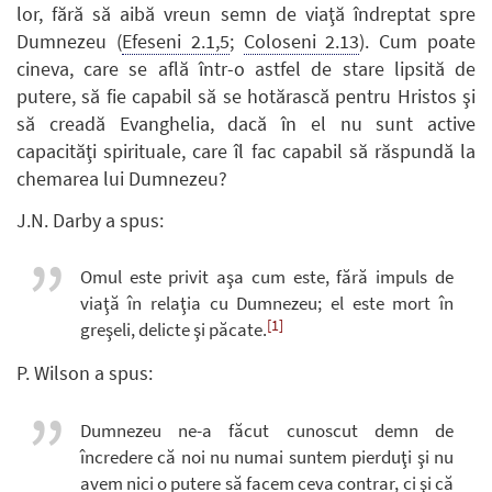
lor, fără să aibă vreun semn de viaţă îndreptat spre
Dumnezeu (
Efeseni 2.1,5
;
Coloseni 2.13
). Cum poate
cineva, care se află într-o astfel de stare lipsită de
putere, să fie capabil să se hotărască pentru Hristos şi
să creadă Evanghelia, dacă în el nu sunt active
capacităţi spirituale, care îl fac capabil să răspundă la
chemarea lui Dumnezeu?
J.N. Darby a spus:
Omul este privit aşa cum este, fără impuls de
viaţă în relaţia cu Dumnezeu; el este mort în
[1]
greşeli, delicte şi păcate.
P. Wilson a spus:
Dumnezeu ne-a făcut cunoscut demn de
încredere că noi nu numai suntem pierduţi şi nu
avem nici o putere să facem ceva contrar, ci şi că