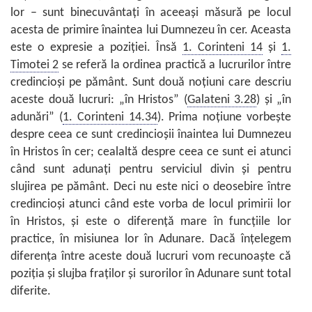
lor – sunt binecuvântaţi în aceeaşi măsură pe locul
acesta de primire înaintea lui Dumnezeu în cer. Aceasta
este o expresie a poziţiei. Însă
1. Corinteni 14
şi
1.
Timotei 2
se referă la ordinea practică a lucrurilor între
credincioşi pe pământ. Sunt două noţiuni care descriu
aceste două lucruri: „în Hristos” (
Galateni 3.28
) şi „în
adunări” (
1. Corinteni 14.34
). Prima noţiune vorbeşte
despre ceea ce sunt credincioşii înaintea lui Dumnezeu
în Hristos în cer; cealaltă despre ceea ce sunt ei atunci
când sunt adunaţi pentru serviciul divin şi pentru
slujirea pe pământ. Deci nu este nici o deosebire între
credincioşi atunci când este vorba de locul primirii lor
în Hristos, şi este o diferenţă mare în funcţiile lor
practice, în misiunea lor în Adunare. Dacă înţelegem
diferenţa între aceste două lucruri vom recunoaşte că
poziţia şi slujba fraţilor şi surorilor în Adunare sunt total
diferite.