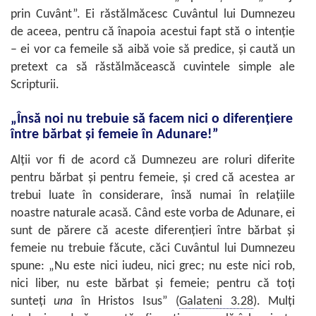
prin Cuvânt”. Ei răstălmăcesc Cuvântul lui Dumnezeu
de aceea, pentru că înapoia acestui fapt stă o intenţie
– ei vor ca femeile să aibă voie să predice, şi caută un
pretext ca să răstălmăcească cuvintele simple ale
Scripturii.
„Însă noi nu trebuie să facem nici o diferenţiere
între bărbat şi femeie în Adunare!”
Alţii vor fi de acord că Dumnezeu are roluri diferite
pentru bărbat şi pentru femeie, şi cred că acestea ar
trebui luate în considerare, însă numai în relaţiile
noastre naturale acasă. Când este vorba de Adunare, ei
sunt de părere că aceste diferenţieri între bărbat şi
femeie nu trebuie făcute, căci Cuvântul lui Dumnezeu
spune: „Nu este nici iudeu, nici grec; nu este nici rob,
nici liber, nu este bărbat şi femeie; pentru că toţi
sunteţi
una
în Hristos Isus” (
Galateni 3.28
). Mulţi