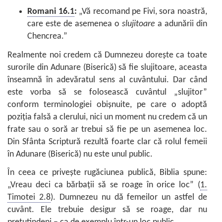
Romani 16.1
:
„Vă recomand pe Fivi, sora noastră,
care este de asemenea o
slujitoare
a adunării din
Chencrea.”
Realmente noi credem că Dumnezeu doreşte ca toate
surorile din Adunare (Biserică) să fie slujitoare, aceasta
înseamnă în adevăratul sens al cuvântului. Dar când
este vorba să se folosească cuvântul „slujitor”
conform terminologiei obişnuite, pe care o adoptă
poziţia falsă a clerului, nici un moment nu credem că un
frate sau o soră ar trebui să fie pe un asemenea loc.
Din Sfânta Scriptură rezultă foarte clar că rolul femeii
în Adunare (Biserică) nu este unul public.
În ceea ce priveşte rugăciunea publică, Biblia spune:
„Vreau deci ca bărbaţii să se roage în orice loc” (
1.
Timotei 2.8
). Dumnezeu nu dă femeilor un astfel de
cuvânt. Ele trebuie desigur să se roage, dar nu