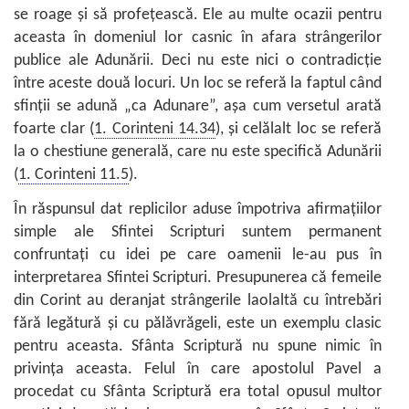
se roage şi să profeţească. Ele au multe ocazii pentru
aceasta în domeniul lor casnic în afara strângerilor
publice ale Adunării. Deci nu este nici o contradicţie
între aceste două locuri. Un loc se referă la faptul când
sfinţii se adună „ca Adunare”, aşa cum versetul arată
foarte clar (
1. Corinteni 14.34
), şi celălalt loc se referă
la o chestiune generală, care nu este specifică Adunării
(
1. Corinteni 11.5
).
În răspunsul dat replicilor aduse împotriva afirmaţiilor
simple ale Sfintei Scripturi suntem permanent
confruntaţi cu idei pe care oamenii le-au pus în
interpretarea Sfintei Scripturi. Presupunerea că femeile
din Corint au deranjat strângerile laolaltă cu întrebări
fără legătură şi cu pălăvrăgeli, este un exemplu clasic
pentru aceasta. Sfânta Scriptură nu spune nimic în
privinţa aceasta. Felul în care apostolul Pavel a
procedat cu Sfânta Scriptură era total opusul multor