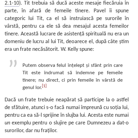
2.1-10
). Tit trebuia să ducă aceste mesaje fiecăruia în
parte, în afară de femeile tinere. Pavel îi spune
categoric lui Tit, ca el să instruiască pe surorile în
vârstă, pentru ca ele să dea mesajul acesta femeilor
tinere. Această lucrare de asistenţă spirituală nu era un
domeniu de lucru al lui Tit, deoarece el, după câte ştim
era un frate necăsătorit. W. Kelly spune:
Putem observa felul înţelept şi sfânt prin care
Tit este îndrumat să îndemne pe femeile
tinere; nu direct, ci prin femeile în vârstă de
[1]
genul lor.
Dacă un frate trebuie neapărat să participe la o astfel
de sfătuire, atunci s-o facă numai împreună cu soţia lui,
pentru ca ea să-l sprijine în slujba lui. Acesta este numai
un
exemplu pentru o slujire pe care Dumnezeu a dat-o
surorilor, dar nu fraţilor.