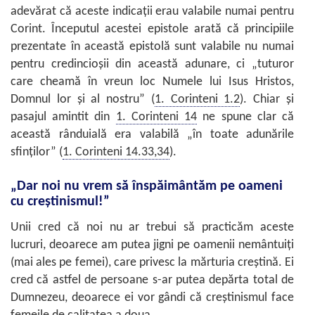
adevărat că aceste indicaţii erau valabile numai pentru
Corint. Începutul acestei epistole arată că principiile
prezentate în această epistolă sunt valabile nu numai
pentru credincioşii din această adunare, ci „tuturor
care cheamă în vreun loc Numele lui Isus Hristos,
Domnul lor şi al nostru” (
1. Corinteni 1.2
). Chiar şi
pasajul amintit din
1. Corinteni 14
ne spune clar că
această rânduială era valabilă „în toate adunările
sfinţilor” (
1. Corinteni 14.33,34
).
„Dar noi nu vrem să înspăimântăm pe oameni
cu creştinismul!”
Unii cred că noi nu ar trebui să practicăm aceste
lucruri, deoarece am putea jigni pe oamenii nemântuiţi
(mai ales pe femei), care privesc la mărturia creştină. Ei
cred că astfel de persoane s-ar putea depărta total de
Dumnezeu, deoarece ei vor gândi că creştinismul face