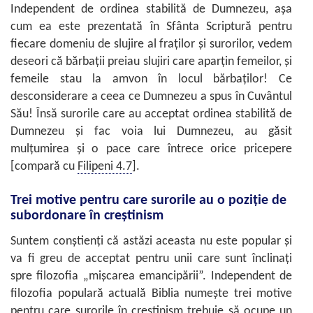
Independent de ordinea stabilită de Dumnezeu, aşa
cum ea este prezentată în Sfânta Scriptură pentru
fiecare domeniu de slujire al fraţilor şi surorilor, vedem
deseori că bărbaţii preiau slujiri care aparţin femeilor, şi
femeile stau la amvon în locul bărbaţilor! Ce
desconsiderare a ceea ce Dumnezeu a spus în Cuvântul
Său! Însă surorile care au acceptat ordinea stabilită de
Dumnezeu şi fac voia lui Dumnezeu, au găsit
mulţumirea şi o pace care întrece orice pricepere
[compară cu
Filipeni 4.7
].
Trei motive pentru care surorile au o poziţie de
subordonare în creştinism
Suntem conştienţi că astăzi aceasta nu este popular şi
va fi greu de acceptat pentru unii care sunt înclinaţi
spre filozofia „mişcarea emancipării”. Independent de
filozofia populară actuală Biblia numeşte trei motive
pentru care surorile în creştinism trebuie să ocupe un