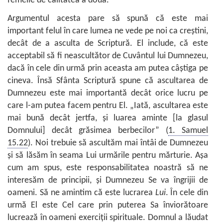
femeile de calitatea a doua.
Argumentul acesta pare să spună că este mai
important felul în care lumea ne vede pe noi ca creştini,
decât de a asculta de Scriptură. El include, că este
acceptabil să fi neascultător de Cuvântul lui Dumnezeu,
dacă în cele din urmă prin aceasta am putea câştiga pe
cineva. Însă Sfânta Scriptură spune că ascultarea de
Dumnezeu este mai importantă decât orice lucru pe
care l-am putea facem pentru El. „Iată, ascultarea este
mai bună decât jertfa, şi luarea aminte [la glasul
Domnului] decât grăsimea berbecilor” (
1. Samuel
15.22
). Noi trebuie să ascultăm mai întâi de Dumnezeu
şi să lăsăm în seama Lui urmările pentru mărturie. Aşa
cum am spus, este responsabilitatea noastră să ne
interesăm de principii, şi Dumnezeu Se va îngrijii de
oameni. Să ne amintim că este lucrarea
Lui
. În cele din
urmă El este Cel care prin puterea Sa înviorătoare
lucrează în oameni exerciţii spirituale. Domnul a lăudat