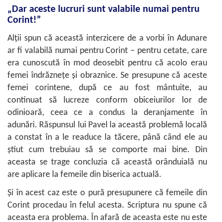
„Dar aceste lucruri sunt valabile numai pentru
Corint!”
Alţii spun că această interzicere de a vorbi în Adunare
ar fi valabilă numai pentru Corint – pentru cetate, care
era cunoscută în mod deosebit pentru că acolo erau
femei îndrăzneţe şi obraznice. Se presupune că aceste
femei corintene, după ce au fost mântuite, au
continuat să lucreze conform obiceiurilor lor de
odinioară, ceea ce a condus la deranjamente în
adunări. Răspunsul lui Pavel la această problemă locală
a constat în a le readuce la tăcere, până când ele au
ştiut cum trebuiau să se comporte mai bine. Din
aceasta se trage concluzia că această orânduială nu
are aplicare la femeile din biserica actuală.
Şi în acest caz este o pură presupunere că femeile din
Corint procedau în felul acesta. Scriptura nu spune că
aceasta era problema. În afară de aceasta este nu este