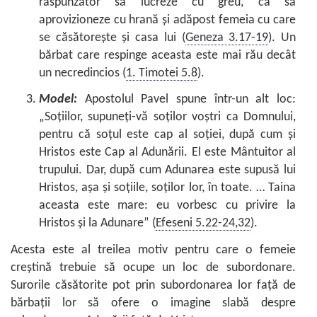
răspunzător să lucreze cu greu, ca să
aprovizioneze cu hrană şi adăpost femeia cu care
se căsătoreşte şi casa lui (
Geneza 3.17-19
). Un
bărbat care respinge aceasta este mai rău decât
un necredincios (
1. Timotei 5.8
).
Model:
Apostolul Pavel spune într-un alt loc:
„Soţiilor, supuneţi-vă soţilor voştri ca Domnului,
pentru că soţul este cap al soţiei, după cum şi
Hristos este Cap al Adunării. El este Mântuitor al
trupului. Dar, după cum Adunarea este supusă lui
Hristos, aşa şi soţiile, soţilor lor, în toate. … Taina
aceasta este mare: eu vorbesc cu privire la
Hristos şi la Adunare” (
Efeseni 5.22-24,32
).
Acesta este al treilea motiv pentru care o femeie
creştină trebuie să ocupe un loc de subordonare.
Surorile căsătorite pot prin subordonarea lor faţă de
bărbaţii lor să ofere o imagine slabă despre