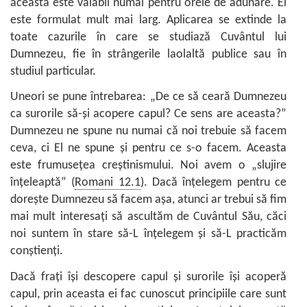
aceasta este valabil numai pentru orele de adunare. El
este formulat mult mai larg. Aplicarea se extinde la
toate cazurile în care se studiază Cuvântul lui
Dumnezeu, fie în strângerile laolaltă publice sau în
studiul particular.
Uneori se pune întrebarea: „De ce să ceară Dumnezeu
ca surorile să-şi acopere capul? Ce sens are aceasta?”
Dumnezeu ne spune nu numai că noi trebuie să facem
ceva, ci El ne spune şi pentru ce s-o facem. Aceasta
este frumuseţea creştinismului. Noi avem o „slujire
înţeleaptă” (
Romani 12.1
). Dacă înţelegem pentru ce
doreşte Dumnezeu să facem aşa, atunci ar trebui să fim
mai mult interesaţi să ascultăm de Cuvântul Său, căci
noi suntem în stare să-L înţelegem şi să-L practicăm
conştienţi.
Dacă fraţi îşi descopere capul şi surorile îşi acoperă
capul, prin aceasta ei fac cunoscut principiile care sunt