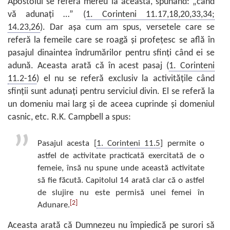
Apostolul se referă mereu la aceasta, spunând: „când
vă adunaţi …” (
1. Corinteni 11.17,18,20,33,34;
14.23,26
). Dar aşa cum am spus, versetele care se
referă la femeile care se roagă şi profeţesc se află în
pasajul dinaintea îndrumărilor pentru sfinţi când ei se
adună. Aceasta arată că în acest pasaj (
1. Corinteni
11.2-16
) el nu se referă exclusiv la activităţile când
sfinţii sunt adunaţi pentru serviciul divin. El se referă la
un domeniu mai larg şi de aceea cuprinde şi domeniul
casnic, etc. R.K. Campbell a spus:
Pasajul acesta [
1. Corinteni 11.5
] permite o
astfel de activitate practicată exercitată de o
femeie, însă nu spune unde această activitate
să fie făcută. Capitolul 14 arată clar că o astfel
de slujire nu este permisă unei femei în
[2]
Adunare.
Aceasta arată că Dumnezeu nu împiedică pe surori să