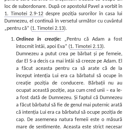
loc de subordonare. După ce apostolul Pavel a vorbit în
1. Timotei 2.9-12
despre poziţia surorilor în casa lui
Dumnezeu, el continuă în versetul următor cu cuvântul
„pentru că” (
1. Timotei 2.13
).
Ordinea în creaţie:
„Pentru că Adam a fost
întocmit întâi, apoi Eva” (
1. Timotei 2.13
).
Dumnezeu a putut crea pe bărbat şi pe femeie,
dar El S-a decis ca mai întâi să creeze pe Adam. El
a făcut aceasta pentru ca să arate că de la
început intenţia Lui era ca bărbatul să ocupe în
creaţie poziţia de conducere. Bărbaţii nu au
ocupat această poziţie, aşa cum cred unii – ea le-
a fost dată de Dumnezeu. Şi faptul că Dumnezeu
a făcut bărbatul să fie de genul mai puternic arată
că intenţia Lui era ca bărbatul să ocupe poziţia de
cap. De asemenea natura femeii este o măsură
mare de sentimente. Aceasta este strict necesar