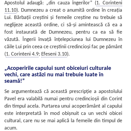
Apostolul adaugă: „din cauza îngerilor” (
1. Corinteni
11.10
). Dumnezeu a creat o anumită ordine în creaţia
Lui. Bărbaţii creştini şi femeile creştine nu trebuie să
neglijeze această ordine, ci să-şi amintească că ea a
fost instaurată de Dumnezeu, pentru ca ea să fie
văzută. Îngerii învaţă înţelepciunea lui Dumnezeu în
căile Lui prin ceea ce creştinii credincioşi fac pe pământ
(
1. Corinteni 4.9
;
Efeseni 3.10
).
„Acoperirile capului sunt obiceiuri culturale
vechi, care astăzi nu mai trebuie luate în
seamă!”
Se argumentează că această prescripţie a apostolului
Pavel era valabilă numai pentru credincioşii din Corint
din timpul acela. Purtarea unui acoperământ al capului
este interpretată în mod obişnuit ca un vechi obicei
cultural, care nu se mai aplică la femeile din timpul de
acum.