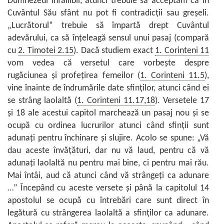
Dumnezeul infailibil, atunci trebuie să acceptăm că în
Cuvântul Său sfânt nu pot fi contradicţii sau greşeli.
„Lucrătorul” trebuie să împartă drept Cuvântul
adevărului, ca să înţeleagă sensul unui pasaj (compară
cu
2. Timotei 2.15
). Dacă studiem exact
1. Corinteni 11
vom vedea că versetul care vorbeşte despre
rugăciunea şi profeţirea femeilor (
1. Corinteni 11.5
),
vine înainte de îndrumările date sfinţilor, atunci când ei
se strâng laolaltă (
1. Corinteni 11.17,18
). Versetele 17
şi 18 ale acestui capitol marchează un pasaj nou şi se
ocupă cu ordinea lucrurilor atunci când sfinţii sunt
adunaţi pentru închinare şi slujire. Acolo se spune: „Vă
dau aceste învăţături, dar nu vă laud, pentru că vă
adunaţi laolaltă nu pentru mai bine, ci pentru mai rău.
Mai întâi, aud că atunci când vă strângeţi ca adunare
…” Începând cu aceste versete şi până la capitolul 14
apostolul se ocupă cu întrebări care sunt direct în
legătură cu strângerea laolaltă a sfinţilor ca adunare.