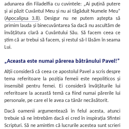
adunarea din Filadelfia cu cuvintele: „Ai puţină putere
şi ai păzit Cuvântul Meu şi nu ai tăgăduit Numele Meu”
(
Apocalipsa 3.8
). Desigur nu ne putem aştepta să
primim lauda şi binecuvântarea Sa dacă nu ascultăm de
învăţătura clară a Cuvântului Său. Să facem ceea ce
ştim că ar trebui să facem, şi restul să-l lăsăm în seama
Lui.
„Aceasta este numai părerea bătrânului Pavel!”
Alţii consideră că ceea ce apostolul Pavel a scris despre
tema referitoare la poziţia femeii este nepoliticos şi
insensibil pentru femei. Ei consideră învăţăturile lui
referitoare la această temă ca fiind numai părerile lui
personale, pe care el le avea ca tânăr necăsătorit.
Dacă oamenii argumentează în felul acesta, atunci
trebuie să ne întrebăm dacă ei cred în inspiraţia Sfintei
Scripturi. Să ne amintim că lucrurile acestea sunt scrieri