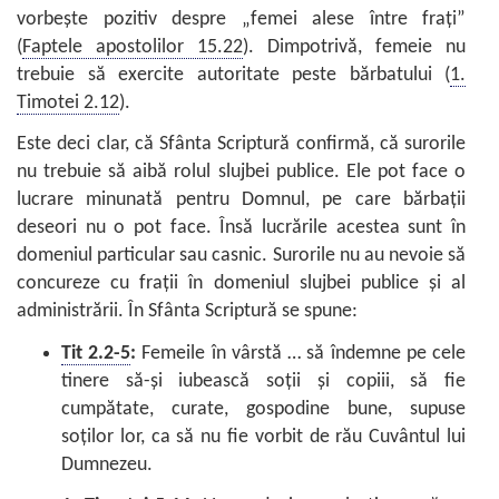
vorbeşte pozitiv despre „femei alese între fraţi”
(
Faptele apostolilor 15.22
). Dimpotrivă, femeie nu
trebuie să exercite autoritate peste bărbatului (
1.
Timotei 2.12
).
Este deci clar, că Sfânta Scriptură confirmă, că surorile
nu trebuie să aibă rolul slujbei publice. Ele pot face o
lucrare minunată pentru Domnul, pe care bărbaţii
deseori nu o pot face. Însă lucrările acestea sunt în
domeniul particular sau casnic. Surorile nu au nevoie să
concureze cu fraţii în domeniul slujbei publice şi al
administrării. În Sfânta Scriptură se spune:
Tit 2.2-5
:
Femeile în vârstă … să îndemne pe cele
tinere să-şi iubească soţii şi copiii, să fie
cumpătate, curate, gospodine bune, supuse
soţilor lor, ca să nu fie vorbit de rău Cuvântul lui
Dumnezeu.