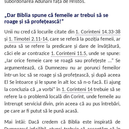
subordonarea Adunării faţă de Hristos.
„Dar Biblia spune că femeile ar trebui să se
roage şi să profeţească!”
Unii nu cred că locurile citate din
1. Corinteni 14.33-38
şi
1. Timotei 2.11-14
, care se referă la poziţia femeii, ar
putea să se refere la predicare şi dare de învăţătură,
căci ele ar contrazice
1. Corinteni 11.5
, unde se spune:
„Iar orice femeie care se roagă sau profeţeşte …” Se
argumentează, că Dumnezeu nu ar porunci femeilor
într-un loc să se roage şi să profeţească, şi după aceea
El Se întoarce şi le spune în alt loc să n-o facă. Ei ajung
la concluzia că „a vorbi” în
1. Corinteni 14
trebuie să se
refere la o problemă locală din Corint, unde femeile au
întrerupt serviciul divin, prin aceea că au pus întrebări,
pe care ar fi putut să le pună acasă.
Mai întâi: Dacă credem că Biblia este inspirată de