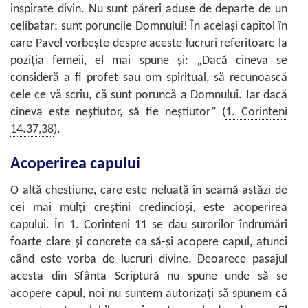
inspirate divin. Nu sunt păreri aduse de departe de un
celibatar: sunt poruncile Domnului! În acelaşi capitol în
care Pavel vorbeşte despre aceste lucruri referitoare la
poziţia femeii, el mai spune şi: „Dacă cineva se
consideră a fi profet sau om spiritual, să recunoască
cele ce vă scriu, că sunt poruncă a Domnului. Iar dacă
cineva este neştiutor, să fie neştiutor” (
1. Corinteni
14.37,38
).
Acoperirea capului
O altă chestiune, care este neluată în seamă astăzi de
cei mai mulţi creştini credincioşi, este acoperirea
capului. În
1. Corinteni 11
se dau surorilor îndrumări
foarte clare şi concrete ca să-şi acopere capul, atunci
când este vorba de lucruri divine. Deoarece pasajul
acesta din Sfânta Scriptură nu spune unde să se
acopere capul, noi nu suntem autorizaţi să spunem că