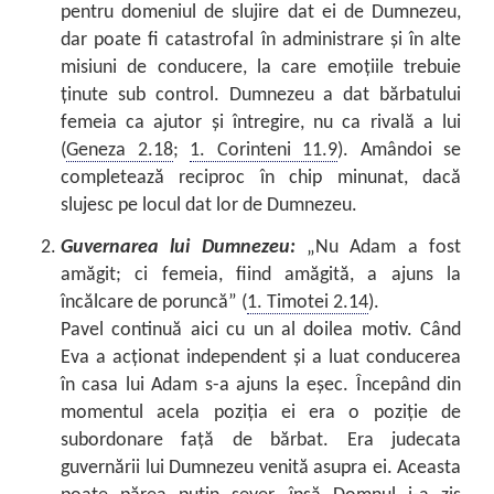
pentru domeniul de slujire dat ei de Dumnezeu,
dar poate fi catastrofal în administrare şi în alte
misiuni de conducere, la care emoţiile trebuie
ţinute sub control. Dumnezeu a dat bărbatului
femeia ca ajutor şi întregire, nu ca rivală a lui
(
Geneza 2.18
;
1. Corinteni 11.9
). Amândoi se
completează reciproc în chip minunat, dacă
slujesc pe locul dat lor de Dumnezeu.
Guvernarea lui Dumnezeu:
„Nu Adam a fost
amăgit; ci femeia, fiind amăgită, a ajuns la
încălcare de poruncă” (
1. Timotei 2.14
).
Pavel continuă aici cu un al doilea motiv. Când
Eva a acţionat independent şi a luat conducerea
în casa lui Adam s-a ajuns la eşec. Începând din
momentul acela poziţia ei era o poziţie de
subordonare faţă de bărbat. Era judecata
guvernării lui Dumnezeu venită asupra ei. Aceasta