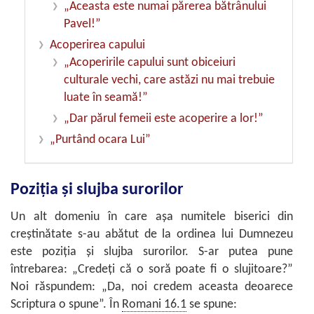
„Aceasta este numai părerea bătrânului
Pavel!”
Acoperirea capului
„Acoperirile capului sunt obiceiuri
culturale vechi, care astăzi nu mai trebuie
luate în seamă!”
„Dar părul femeii este acoperire a lor!”
„Purtând ocara Lui”
Poziţia şi slujba surorilor
Un alt domeniu în care aşa numitele biserici din
creştinătate s-au abătut de la ordinea lui Dumnezeu
este poziţia şi slujba surorilor. S-ar putea pune
întrebarea: „Credeţi că o soră poate fi o slujitoare?”
Noi răspundem: „Da, noi credem aceasta deoarece
Scriptura o spune”. În
Romani 16.1
se spune: