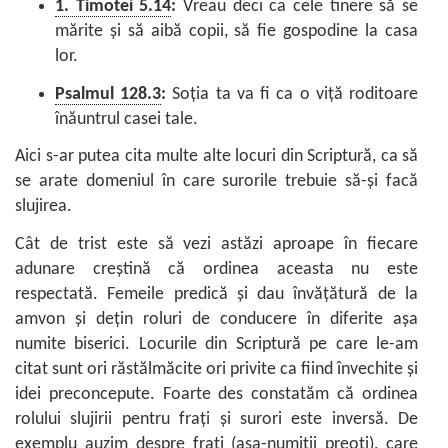
1. Timotei 5.14
:
Vreau deci ca cele tinere să se
mărite şi să aibă copii, să fie gospodine la casa
lor.
Psalmul 128.3
:
Soţia ta va fi ca o viţă roditoare
înăuntrul casei tale.
Aici s-ar putea cita multe alte locuri din Scriptură, ca să
se arate domeniul în care surorile trebuie să-şi facă
slujirea.
Cât de trist este să vezi astăzi aproape în fiecare
adunare creştină că ordinea aceasta nu este
respectată. Femeile predică şi dau învăţătură de la
amvon şi deţin roluri de conducere în diferite aşa
numite biserici. Locurile din Scriptură pe care le-am
citat sunt ori răstălmăcite ori privite ca fiind învechite şi
idei preconcepute. Foarte des constatăm că ordinea
rolului slujirii pentru fraţi şi surori este inversă. De
exemplu auzim despre fraţi (aşa-numiţii preoţi), care