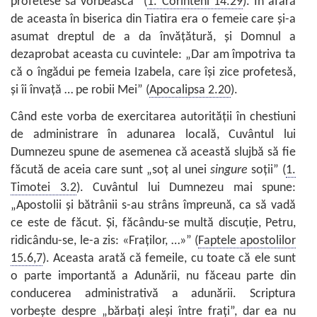
profetese să vorbească” (
1. Corinteni 14.29
). În afară
de aceasta în biserica din Tiatira era o femeie care şi-a
asumat dreptul de a da învăţătură, şi Domnul a
dezaprobat aceasta cu cuvintele: „Dar am împotriva ta
că o îngădui pe femeia Izabela, care îşi zice profetesă,
şi îi învaţă … pe robii Mei” (
Apocalipsa 2.20
).
Când este vorba de exercitarea autorităţii în chestiuni
de administrare în adunarea locală, Cuvântul lui
Dumnezeu spune de asemenea că această slujbă să fie
făcută de aceia care sunt „soţ al unei
singure
soţii” (
1.
Timotei 3.2
). Cuvântul lui Dumnezeu mai spune:
„Apostolii şi bătrânii s-au strâns împreună, ca să vadă
ce este de făcut. Şi, făcându-se multă discuţie, Petru,
ridicându-se, le-a zis: «Fraţilor, …»” (
Faptele apostolilor
15.6,7
). Aceasta arată că femeile, cu toate că ele sunt
o parte importantă a Adunării, nu făceau parte din
conducerea administrativă a adunării. Scriptura
vorbeşte despre „bărbaţi aleşi între fraţi”, dar ea nu