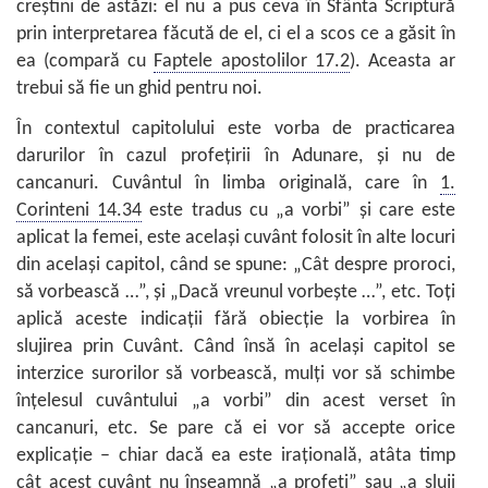
creştini de astăzi: el nu a pus ceva în Sfânta Scriptură
prin interpretarea făcută de el, ci el a scos ce a găsit în
ea (compară cu
Faptele apostolilor 17.2
). Aceasta ar
trebui să fie un ghid pentru noi.
În contextul capitolului este vorba de practicarea
darurilor în cazul profeţirii în Adunare, şi nu de
cancanuri. Cuvântul în limba originală, care în
1.
Corinteni 14.34
este tradus cu „a vorbi” şi care este
aplicat la femei, este acelaşi cuvânt folosit în alte locuri
din acelaşi capitol, când se spune: „Cât despre proroci,
să vorbească …”, şi „Dacă vreunul vorbeşte …”, etc. Toţi
aplică aceste indicaţii fără obiecţie la vorbirea în
slujirea prin Cuvânt. Când însă în acelaşi capitol se
interzice surorilor să vorbească, mulţi vor să schimbe
înţelesul cuvântului „a vorbi” din acest verset în
cancanuri, etc. Se pare că ei vor să accepte orice
explicaţie – chiar dacă ea este iraţională, atâta timp
cât acest cuvânt nu înseamnă „a profeţi” sau „a sluji