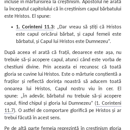
incluse în mărturisirea la creştinism. Apostolul ne arată
la începutul capitolului că în creştinism capul bărbatului
este Hristos. El spune:
1. Corinteni 11.3
:
„Dar vreau să ştiţi că Hristos
este capul oricărui bărbat, şi capul femeii este
bărbatul, şi Capul lui Hristos este Dumnezeu”.
După aceea el arată că fraţii, deoarece este aşa, nu
trebuie să-şi acopere capul, atunci când este vorba de
chestiuni divine. Prin aceasta ei recunosc că toată
gloria se cuvine lui Hristos. Este o mărturie conştientă a
fraţilor şi reflectă dorinţa noastră să aducem toată
onoarea lui Hristos, Capul nostru viu în cer. El
spune: „În adevăr, bărbatul nu trebuie să-şi acopere
capul, fiind chipul şi gloria lui Dumnezeu” (
1. Corinteni
11.7
). O astfel de comportare glorifică pe Hristos şi ar
trebui făcută în acest sens.
Pe de altă parte femeia reprezintă în creştinism gloria