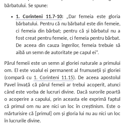
bărbatului. Se spune:
1. Corinteni 11.7-10
:
„Dar femeia este gloria
bărbatului. Pentru că nu bărbatul este din femeie,
ci femeia din bărbat; pentru că şi bărbatul nu a
fost creat pentru femeie, ci femeia pentru bărbat.
De aceea din cauza îngerilor, femeia trebuie să
aibă un semn de autoritate pe capul ei”.
Părul femeii este un semn al gloriei naturale a primului
om. El este voalul ei permanent al frumuseţii şi gloriei
(compară cu
1. Corinteni 11.15
). De aceea apostolul
Pavel învaţă că părul femeii ar trebui acoperit, atunci
când este vorba de lucruri divine. Dacă surorile poartă
o acoperire a capului, prin aceasta ele exprimă faptul
că primul om nu are nici un loc în creştinism. Este o
mărturisire că [primul] om şi gloria lui nu au nici un loc
în lucrurile divine.