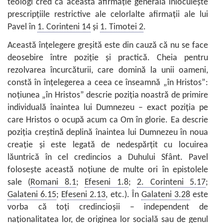
teologi cred că această afirmaţie generală înlocuieşte
prescripţiile restrictive ale celorlalte afirmaţii ale lui
Pavel în
1. Corinteni 14
şi
1. Timotei 2
.
Această înţelegere greşită este din cauză că nu se face
deosebire între poziţie şi practică. Cheia pentru
rezolvarea încurcăturii, care domină la unii oameni,
constă în înţelegerea a ceea ce înseamnă „în Hristos”:
noţiunea „în Hristos” descrie poziţia noastră de primire
individuală înaintea lui Dumnezeu – exact poziţia pe
care Hristos o ocupă acum ca Om în glorie. Ea descrie
poziţia creştină deplină înaintea lui Dumnezeu în noua
creaţie şi este legată de nedespărţit cu locuirea
lăuntrică în cel credincios a Duhului Sfânt. Pavel
foloseşte această noţiune de multe ori în epistolele
sale (
Romani 8.1
;
Efeseni 1.8
;
2. Corinteni 5.17
;
Galateni 6.15
;
Efeseni 2.13
, etc.). În
Galateni 3.28
este
vorba că toţi credincioşii – independent de
naţionalitatea lor, de originea lor socială sau de genul