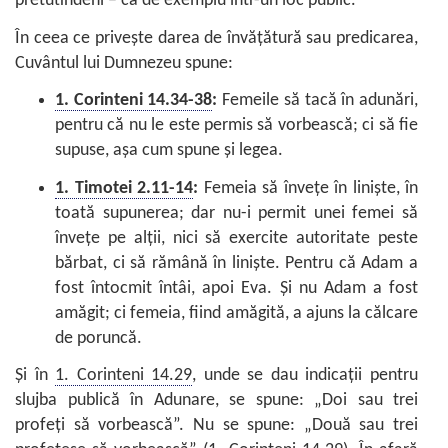
pretutindeni – ca de exemplu într-un loc public.
În ceea ce priveşte darea de învăţătură sau predicarea,
Cuvântul lui Dumnezeu spune:
1. Corinteni 14.34-38
:
Femeile să tacă în adunări,
pentru că nu le este permis să vorbească; ci să fie
supuse, aşa cum spune şi legea.
1. Timotei 2.11-14
:
Femeia să înveţe în linişte, în
toată supunerea; dar nu-i permit unei femei să
înveţe pe alţii, nici să exercite autoritate peste
bărbat, ci să rămână în linişte. Pentru că Adam a
fost întocmit întâi, apoi Eva. Şi nu Adam a fost
amăgit; ci femeia, fiind amăgită, a ajuns la călcare
de poruncă.
Şi în
1. Corinteni 14.29
, unde se dau indicaţii pentru
slujba publică în Adunare, se spune: „Doi sau trei
profeţi să vorbească”. Nu se spune: „Două sau trei