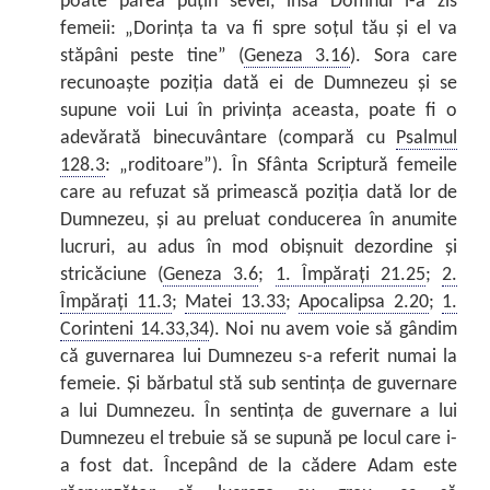
poate părea puţin sever, însă Domnul i-a zis
femeii: „Dorinţa ta va fi spre soţul tău şi el va
stăpâni peste tine” (
Geneza 3.16
). Sora care
recunoaşte poziţia dată ei de Dumnezeu şi se
supune voii Lui în privinţa aceasta, poate fi o
adevărată binecuvântare (compară cu
Psalmul
128.3
: „roditoare”). În Sfânta Scriptură femeile
care au refuzat să primească poziţia dată lor de
Dumnezeu, şi au preluat conducerea în anumite
lucruri, au adus în mod obişnuit dezordine şi
stricăciune (
Geneza 3.6
;
1. Împăraţi 21.25
;
2.
Împăraţi 11.3
;
Matei 13.33
;
Apocalipsa 2.20
;
1.
Corinteni 14.33,34
). Noi nu avem voie să gândim
că guvernarea lui Dumnezeu s-a referit numai la
femeie. Şi bărbatul stă sub sentinţa de guvernare
a lui Dumnezeu. În sentinţa de guvernare a lui
Dumnezeu el trebuie să se supună pe locul care i-
a fost dat. Începând de la cădere Adam este