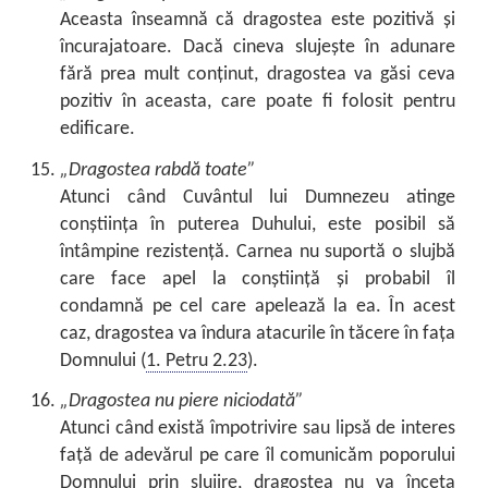
Aceasta înseamnă că dragostea este pozitivă și
încurajatoare. Dacă cineva slujește în adunare
fără prea mult conținut, dragostea va găsi ceva
pozitiv în aceasta, care poate fi folosit pentru
edificare.
„Dragostea rabdă toate”
Atunci când Cuvântul lui Dumnezeu atinge
conștiința în puterea Duhului, este posibil să
întâmpine rezistență. Carnea nu suportă o slujbă
care face apel la conștiință și probabil îl
condamnă pe cel care apelează la ea. În acest
caz, dragostea va îndura atacurile în tăcere în fața
Domnului (
1. Petru 2.23
).
„Dragostea nu piere niciodată”
Atunci când există împotrivire sau lipsă de interes
față de adevărul pe care îl comunicăm poporului
Domnului prin slujire, dragostea nu va înceta