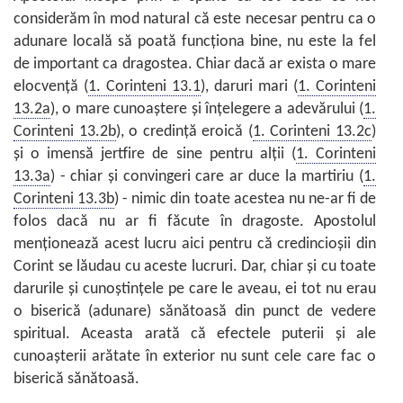
considerăm în mod natural că este necesar pentru ca o
adunare locală să poată funcționa bine, nu este la fel
de important ca dragostea. Chiar dacă ar exista o mare
elocvență (
1. Corinteni 13.1
), daruri mari (
1. Corinteni
13.2a
), o mare cunoaștere și înțelegere a adevărului (
1.
Corinteni 13.2b
), o credință eroică (
1. Corinteni 13.2c
)
și o imensă jertfire de sine pentru alții (
1. Corinteni
13.3a
) - chiar și convingeri care ar duce la martiriu (
1.
Corinteni 13.3b
) - nimic din toate acestea nu ne-ar fi de
folos dacă nu ar fi făcute în dragoste. Apostolul
menționează acest lucru aici pentru că credincioșii din
Corint se lăudau cu aceste lucruri. Dar, chiar și cu toate
darurile și cunoștințele pe care le aveau, ei tot nu erau
o biserică (adunare) sănătoasă din punct de vedere
spiritual. Aceasta arată că efectele puterii și ale
cunoașterii arătate în exterior nu sunt cele care fac o
biserică sănătoasă.