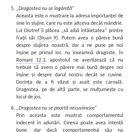
„Dragostea nu se îngâmfă”
Aceasta este o mustrare la adresa importanței de
sine în slujire, care nu este altceva decât mândrie.
Lui Diotref îi plăcea „să aibă întâietatea” printre
frații săi (
3Ioan 9
). Putem avea o părere bună
despre slujirea noastră, dar a ne pune pe noi
înșine pe primul loc nu înseamnă dragoste. În
Romani 12.3
, apostolul ne avertizează că nu
trebuie să avem o părere mai bună despre noi
înșine și despre darul nostru decât se cuvine.
Dorința de a fi văzut și auzit este carnală.
Dragostea, pe de altă parte, se mulțumește cu
locul de jos.
„Dragostea nu se poartă necuviincios”
Prin aceasta este mustrat comportamentul
indecent în adunări. Cineva poate avea intenții
bune, dar dacă comportamentul său nu