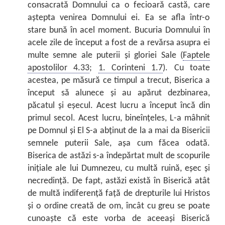
consacrată Domnului ca o fecioară castă, care
aștepta venirea Domnului ei. Ea se afla într-o
stare bună în acel moment. Bucuria Domnului în
acele zile de început a fost de a revărsa asupra ei
multe semne ale puterii și gloriei Sale (
Faptele
apostolilor 4.33
;
1. Corinteni 1.7
). Cu toate
acestea, pe măsură ce timpul a trecut, Biserica a
început să alunece și au apărut dezbinarea,
păcatul și eșecul. Acest lucru a început încă din
primul secol. Acest lucru, bineînțeles, L-a mâhnit
pe Domnul și El S-a abținut de la a mai da Bisericii
semnele puterii Sale, așa cum făcea odată.
Biserica de astăzi s-a îndepărtat mult de scopurile
inițiale ale lui Dumnezeu, cu multă ruină, eșec și
necredință. De fapt, astăzi există în Biserică atât
de multă indiferență față de drepturile lui Hristos
și o ordine creată de om, încât cu greu se poate
cunoaște că este vorba de aceeași Biserică