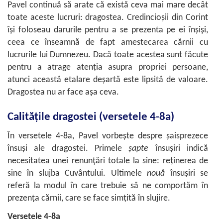
Pavel continuă să arate că există ceva mai mare decât
toate aceste lucruri: dragostea. Credincioșii din Corint
își foloseau darurile pentru a se prezenta pe ei înșiși,
ceea ce înseamnă de fapt amestecarea cărnii cu
lucrurile lui Dumnezeu. Dacă toate acestea sunt făcute
pentru a atrage atenția asupra propriei persoane,
atunci această etalare deșartă este lipsită de valoare.
Dragostea nu ar face așa ceva.
Calitățile dragostei (versetele 4-8a)
În versetele 4-8a, Pavel vorbește despre șaisprezece
însuși ale dragostei. Primele
șapte
însușiri indică
necesitatea unei renunțări totale la sine: reținerea de
sine în slujba Cuvântului. Ultimele
nouă
însușiri se
referă la modul în care trebuie să ne comportăm în
prezența cărnii, care se face simțită în slujire.
Versetele 4-8a