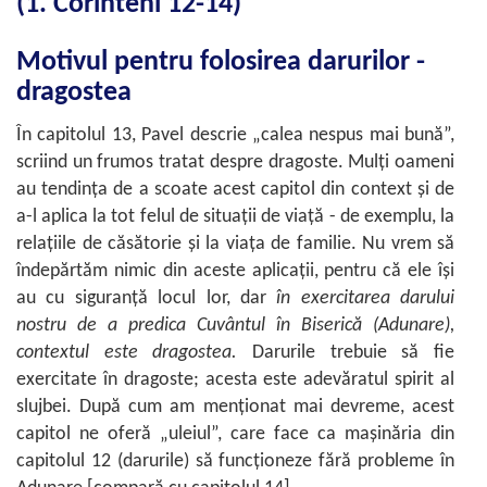
(1. Corinteni 12-14)
Motivul pentru folosirea darurilor -
dragostea
În capitolul 13, Pavel descrie „calea nespus mai bună”,
scriind un frumos tratat despre dragoste. Mulți oameni
au tendința de a scoate acest capitol din context și de
a-l aplica la tot felul de situații de viață - de exemplu, la
relațiile de căsătorie și la viața de familie. Nu vrem să
îndepărtăm nimic din aceste aplicații, pentru că ele își
au cu siguranță locul lor, dar
în exercitarea darului
nostru de a predica Cuvântul în Biserică (Adunare),
contextul este dragostea.
Darurile trebuie să fie
exercitate în dragoste; acesta este adevăratul spirit al
slujbei. După cum am menționat mai devreme, acest
capitol ne oferă „uleiul”, care face ca mașinăria din
capitolul 12 (darurile) să funcționeze fără probleme în