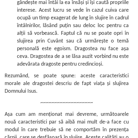
gândește mai întâi la ea însăși și își caută propriile
interese. Acest lucru se vede în cazul cuiva care
ocupă un timp exagerat de lung în slujire în cadrul
întâlnirilor, lăsând puțin sau deloc loc pentru ca
alții să vorbească. Faptul că nu se poate opri în
slujirea prin Cuvânt sau că urmărește o temă
personală este egoism. Dragostea nu face așa
ceva. Dragostea de a se lăsa auzit vorbind nu este
adevărata dragoste pentru credincioși.
Rezumând, se poate spune: aceste caracteristici
morale ale dragostei descriu de fapt viața și slujirea
Domnului Isus.
~~~~~~~~~~~~~~~~~~~
Așa cum am menționat mai devreme, următoarele
nouă caracteristici par să aibă mai mult de-a face cu
modul în care trebuie să ne comportăm în prezența
cărnii, care se desfășoară în slujire. Aceste calități au o