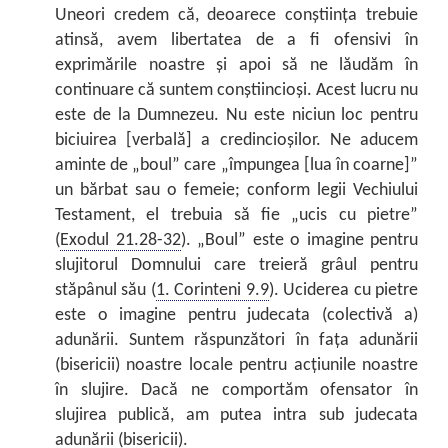
Uneori credem că, deoarece conștiința trebuie
atinsă, avem libertatea de a fi ofensivi în
exprimările noastre și apoi să ne lăudăm în
continuare că suntem conștiincioși. Acest lucru nu
este de la Dumnezeu. Nu este niciun loc pentru
biciuirea [verbală] a credincioșilor. Ne aducem
aminte de „boul” care „împungea [lua în coarne]”
un bărbat sau o femeie; conform legii Vechiului
Testament, el trebuia să fie „ucis cu pietre”
(
Exodul 21.28-32
). „Boul” este o imagine pentru
slujitorul Domnului care treieră grâul pentru
stăpânul său (
1. Corinteni 9.9
). Uciderea cu pietre
este o imagine pentru judecata (colectivă a)
adunării. Suntem răspunzători în fața adunării
(bisericii) noastre locale pentru acțiunile noastre
în slujire. Dacă ne comportăm ofensator în
slujirea publică, am putea intra sub judecata
adunării (bisericii).