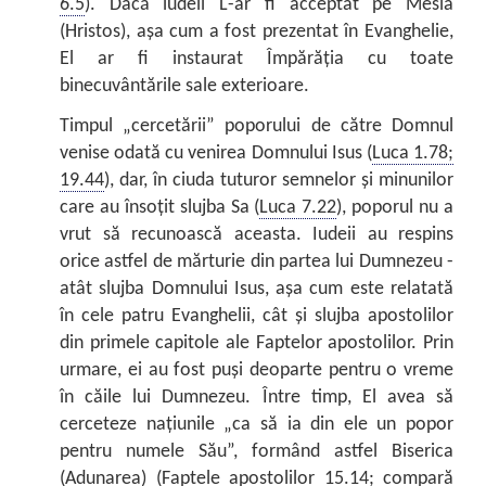
6.5
). Dacă iudeii L-ar fi acceptat pe Mesia
(Hristos), așa cum a fost prezentat în Evanghelie,
El ar fi instaurat Împărăția cu toate
binecuvântările sale exterioare.
Timpul „cercetării” poporului de către Domnul
venise odată cu venirea Domnului Isus (
Luca 1.78;
19.44
), dar, în ciuda tuturor semnelor și minunilor
care au însoțit slujba Sa (
Luca 7.22
), poporul nu a
vrut să recunoască aceasta. Iudeii au respins
orice astfel de mărturie din partea lui Dumnezeu -
atât slujba Domnului Isus, așa cum este relatată
în cele patru Evanghelii, cât și slujba apostolilor
din primele capitole ale Faptelor apostolilor. Prin
urmare, ei au fost puși deoparte pentru o vreme
în căile lui Dumnezeu. Între timp, El avea să
cerceteze națiunile „ca să ia din ele un popor
pentru numele Său”, formând astfel Biserica
(Adunarea) (
Faptele apostolilor 15.14
; compară