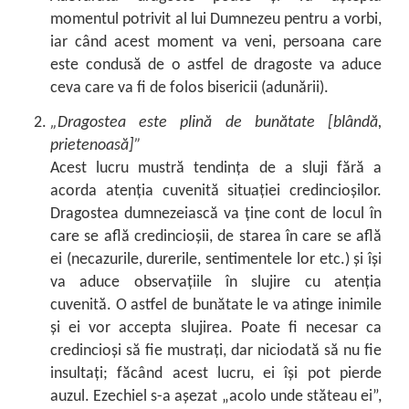
momentul potrivit al lui Dumnezeu pentru a vorbi,
iar când acest moment va veni, persoana care
este condusă de o astfel de dragoste va aduce
ceva care va fi de folos bisericii (adunării).
„Dragostea este plină de bunătate [blândă,
prietenoasă]”
Acest lucru mustră tendința de a sluji fără a
acorda atenția cuvenită situației credincioșilor.
Dragostea dumnezeiască va ține cont de locul în
care se află credincioșii, de starea în care se află
ei (necazurile, durerile, sentimentele lor etc.) și își
va aduce observațiile în slujire cu atenția
cuvenită. O astfel de bunătate le va atinge inimile
și ei vor accepta slujirea. Poate fi necesar ca
credincioși să fie mustrați, dar niciodată să nu fie
insultați; făcând acest lucru, ei își pot pierde
auzul. Ezechiel s-a așezat „acolo unde stăteau ei”,