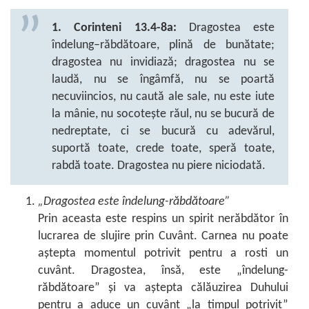
1. Corinteni 13.4-8a:
Dragostea este
îndelung–răbdătoare, plină de bunătate;
dragostea nu invidiază; dragostea nu se
laudă, nu se îngâmfă, nu se poartă
necuviincios, nu caută ale sale, nu este iute
la mânie, nu socotește răul, nu se bucură de
nedreptate, ci se bucură cu adevărul,
suportă toate, crede toate, speră toate,
rabdă toate. Dragostea nu piere niciodată.
„Dragostea este îndelung-răbdătoare”
Prin aceasta este respins un spirit nerăbdător în
lucrarea de slujire prin Cuvânt. Carnea nu poate
aștepta momentul potrivit pentru a rosti un
cuvânt. Dragostea, însă, este „îndelung-
răbdătoare” și va aștepta călăuzirea Duhului
pentru a aduce un cuvânt „la timpul potrivit”