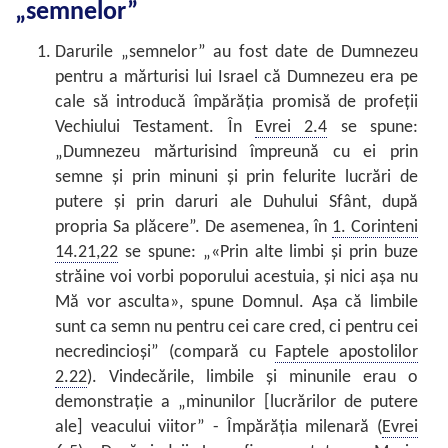
„semnelor”
Darurile „semnelor” au fost date de Dumnezeu
pentru a mărturisi lui Israel că Dumnezeu era pe
cale să introducă împărăția promisă de profeții
Vechiului Testament. În
Evrei 2.4
se spune:
„Dumnezeu mărturisind împreună cu ei prin
semne și prin minuni și prin felurite lucrări de
putere și prin daruri ale Duhului Sfânt, după
propria Sa plăcere”. De asemenea, în
1. Corinteni
14.21,22
se spune: „«Prin alte limbi și prin buze
străine voi vorbi poporului acestuia, și nici așa nu
Mă vor asculta», spune Domnul. Așa că limbile
sunt ca semn nu pentru cei care cred, ci pentru cei
necredincioși” (compară cu
Faptele apostolilor
2.22
). Vindecările, limbile și minunile erau o
demonstrație a „minunilor [lucrărilor de putere
ale] veacului viitor” - Împărăția milenară (
Evrei