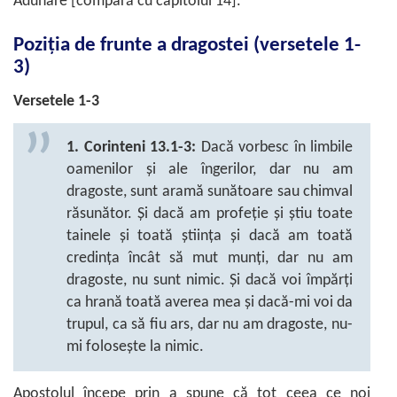
Adunare [compară cu capitolul 14].
Poziția de frunte a dragostei (versetele 1-
3)
Versetele 1-3
1. Corinteni 13.1-3:
Dacă vorbesc în limbile
oamenilor și ale îngerilor, dar nu am
dragoste, sunt aramă sunătoare sau chimval
răsunător. Și dacă am profeție și știu toate
tainele și toată știința și dacă am toată
credința încât să mut munți, dar nu am
dragoste, nu sunt nimic. Și dacă voi împărți
ca hrană toată averea mea și dacă-mi voi da
trupul, ca să fiu ars, dar nu am dragoste, nu-
mi folosește la nimic.
Apostolul începe prin a spune că tot ceea ce noi