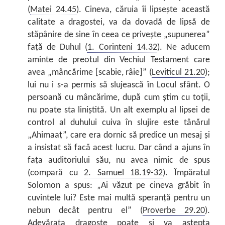
(
Matei 24.45
). Cineva, căruia îi lipsește această
calitate a dragostei, va da dovadă de lipsă de
stăpânire de sine în ceea ce privește „supunerea”
față de Duhul (
1. Corinteni 14.32
). Ne aducem
aminte de preotul din Vechiul Testament care
avea „mâncărime [scabie, râie]” (
Leviticul 21.20
);
lui nu i s-a permis să slujească în Locul sfânt. O
persoană cu mâncărime, după cum știm cu toții,
nu poate sta liniștită. Un alt exemplu al lipsei de
control al duhului cuiva în slujire este tânărul
„Ahimaaț”, care era dornic să predice un mesaj și
a insistat să facă acest lucru. Dar când a ajuns în
fața auditoriului său, nu avea nimic de spus
(compară cu
2. Samuel 18.19-32
). Împăratul
Solomon a spus: „Ai văzut pe cineva grăbit în
cuvintele lui? Este mai multă speranță pentru un
nebun decât pentru el” (
Proverbe 29.20
).
Adevărata dragoste poate și va aștepta