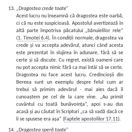
„Dragostea crede toate”
Acest lucru nu înseamnă că dragostea este oarbă,
ci că nu este suspicioasă. Apostolul avertizează în
altă parte împotriva păcatului „bănuielilor rele”
(
1. Timotei 6.4
). În condiții normale, dragostea va
crede și va accepta adevărul, atunci când acesta
este prezentat în slujirea în adunare, fără să se
certe și să discute. Cu regret, există oameni care
nu pot accepta nimic fără ca mai întâi să se certe.
Dragostea nu face acest lucru. Credincioșii din
Bereea sunt un exemplu despre felul cum ar
trebui să primim adevărul - mai ales dacă îl
cunoaștem pe cel de la care vine. „Au primit
cuvântul cu toată bunăvoința”, apoi s-au dus
acasă și au căutat în Scripturi „ca să vadă dacă ce
li se spusese era așa” (
Faptele apostolilor 17.11
).
„Dragostea speră toate”