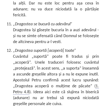
la alții. Dar nu este loc pentru așa ceva în
adunare; nu va duce niciodată la o părtășie
fericită.
„Dragostea se bucură cu adevărul”
Dragostea își găsește bucuria în a auzi adevărul -
și nu se simte ofensată când Domnul se folosește
de altcineva pentru a-l vesti.
„Dragostea suportă [acoperă] toate”
Cuvântul „suportă” poate fi tradus și prin
„acoperă”. Unele traduceri folosesc cuvântul
„protejează”. În acest sens, „a suporta” înseamnă
a ascunde greșelile altora și a nu le expune inutil.
Apostolul Petru confirmă acest lucru spunând:
„Dragostea acoperă o mulțime de păcate” (
1.
Petru 4.8
). Ideea aici este că slujirea în biserică
(adunare) nu ar trebui să expună niciodată
greșelile personale ale cuiva.