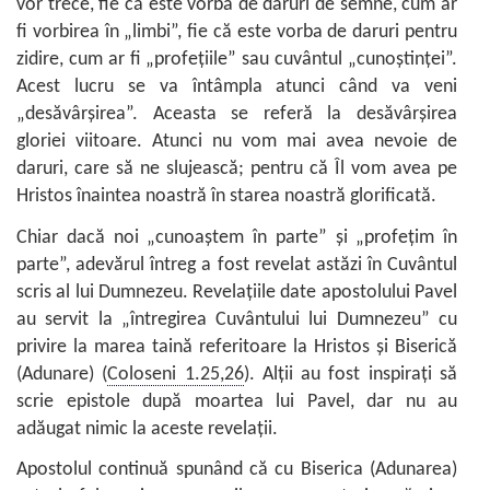
vor trece, fie că este vorba de daruri de semne, cum ar
fi vorbirea în „limbi”, fie că este vorba de daruri pentru
zidire, cum ar fi „profețiile” sau cuvântul „cunoștinței”.
Acest lucru se va întâmpla atunci când va veni
„desăvârșirea”. Aceasta se referă la desăvârșirea
gloriei viitoare. Atunci nu vom mai avea nevoie de
daruri, care să ne slujească; pentru că Îl vom avea pe
Hristos înaintea noastră în starea noastră glorificată.
Chiar dacă noi „cunoaștem în parte” și „profețim în
parte”, adevărul întreg a fost revelat astăzi în Cuvântul
scris al lui Dumnezeu. Revelațiile date apostolului Pavel
au servit la „întregirea Cuvântului lui Dumnezeu” cu
privire la marea taină referitoare la Hristos și Biserică
(Adunare) (
Coloseni 1.25,26
). Alții au fost inspirați să
scrie epistole după moartea lui Pavel, dar nu au
adăugat nimic la aceste revelații.
Apostolul continuă spunând că cu Biserica (Adunarea)