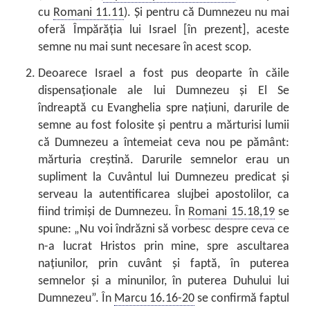
cu
Romani 11.11
). Și pentru că Dumnezeu nu mai
oferă Împărăția lui Israel [în prezent], aceste
semne nu mai sunt necesare în acest scop.
Deoarece Israel a fost pus deoparte în căile
dispensaționale ale lui Dumnezeu și El Se
îndreaptă cu Evanghelia spre națiuni, darurile de
semne au fost folosite și pentru a mărturisi lumii
că Dumnezeu a întemeiat ceva nou pe pământ:
mărturia creștină. Darurile semnelor erau un
supliment la Cuvântul lui Dumnezeu predicat și
serveau la autentificarea slujbei apostolilor, ca
fiind trimiși de Dumnezeu. În
Romani 15.18,19
se
spune: „Nu voi îndrăzni să vorbesc despre ceva ce
n-a lucrat Hristos prin mine, spre ascultarea
națiunilor, prin cuvânt și faptă, în puterea
semnelor și a minunilor, în puterea Duhului lui
Dumnezeu”. În
Marcu 16.16-20
se confirmă faptul