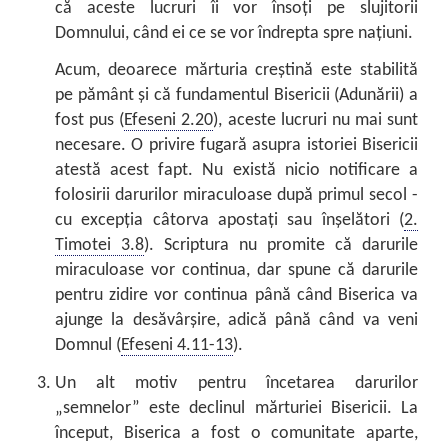
că aceste lucruri îi vor însoți pe slujitorii
Domnului, când ei ce se vor îndrepta spre națiuni.
Acum, deoarece mărturia creștină este stabilită
pe pământ și că fundamentul Bisericii (Adunării) a
fost pus (
Efeseni 2.20
), aceste lucruri nu mai sunt
necesare. O privire fugară asupra istoriei Bisericii
atestă acest fapt. Nu există nicio notificare a
folosirii darurilor miraculoase după primul secol -
cu excepția câtorva apostați sau înșelători (
2.
Timotei 3.8
). Scriptura nu promite că darurile
miraculoase vor continua, dar spune că darurile
pentru zidire vor continua până când Biserica va
ajunge la desăvârșire, adică până când va veni
Domnul (
Efeseni 4.11-13
).
Un alt motiv pentru încetarea darurilor
„semnelor” este declinul mărturiei Bisericii. La
început, Biserica a fost o comunitate aparte,