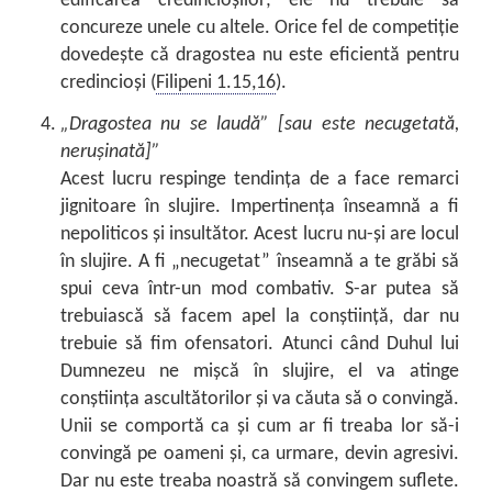
edificarea credincioșilor; ele nu trebuie să
concureze unele cu altele. Orice fel de competiție
dovedește că dragostea nu este eficientă pentru
credincioși (
Filipeni 1.15,16
).
„Dragostea nu se laudă” [sau este necugetată,
nerușinată]”
Acest lucru respinge tendința de a face remarci
jignitoare în slujire. Impertinența înseamnă a fi
nepoliticos și insultător. Acest lucru nu-și are locul
în slujire. A fi „necugetat” înseamnă a te grăbi să
spui ceva într-un mod combativ. S-ar putea să
trebuiască să facem apel la conștiință, dar nu
trebuie să fim ofensatori. Atunci când Duhul lui
Dumnezeu ne mișcă în slujire, el va atinge
conștiința ascultătorilor și va căuta să o convingă.
Unii se comportă ca și cum ar fi treaba lor să-i
convingă pe oameni și, ca urmare, devin agresivi.
Dar nu este treaba noastră să convingem suflete.