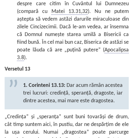
despre care citim în Cuvântul lui Dumnezeu
(compară cu
Matei 13.31,32
). Nu ne putem
aștepta să vedem astăzi darurile miraculoase din
zilele Cincizecimii. Dacă le-am vedea, ar însemna
că Domnul numește starea umilă a Bisericii ca
fiind bună. În cel mai bun caz, Biserica de astăzi se
poate lăuda că are „puțină putere” (
Apocalipsa
3.8
).
Versetul 13
1. Corinteni 13.13:
Dar acum rămân acestea
trei lucruri: credință, speranță, dragoste, iar
dintre acestea, mai mare este dragostea.
„Credința” și „speranța” sunt buni tovarăși de drum,
cât timp suntem aici, în pustiu, dar ne despărțim de ele
la ușa cerului. Numai „dragostea” poate parcurge