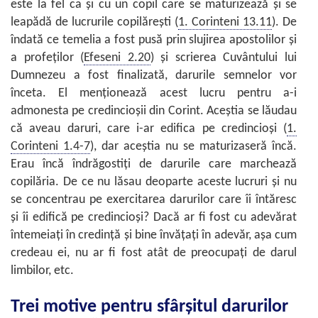
este la fel ca și cu un copil care se maturizează și se
leapădă de lucrurile copilărești (
1. Corinteni 13.11
). De
îndată ce temelia a fost pusă prin slujirea apostolilor și
a profeților (
Efeseni 2.20
) și scrierea Cuvântului lui
Dumnezeu a fost finalizată, darurile semnelor vor
înceta. El menționează acest lucru pentru a-i
admonesta pe credincioșii din Corint. Aceștia se lăudau
că aveau daruri, care i-ar edifica pe credincioși (
1.
Corinteni 1.4-7
), dar aceștia nu se maturizaseră încă.
Erau încă îndrăgostiți de darurile care marchează
copilăria. De ce nu lăsau deoparte aceste lucruri și nu
se concentrau pe exercitarea darurilor care îi întăresc
și îi edifică pe credincioși? Dacă ar fi fost cu adevărat
întemeiați în credință și bine învățați în adevăr, așa cum
credeau ei, nu ar fi fost atât de preocupați de darul
limbilor, etc.
Trei motive pentru sfârșitul darurilor