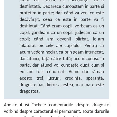
limbi: vor înceta; fie cunoștință: va fi
desființată. Deoarece cunoaștem în parte și
profețim în parte; dar, când va veni ce este
desăvârșit, ceea ce este în parte va fi
desființat. Când eram copil, vorbeam ca un
copil, gândeam ca un copil, judecam ca un
copil; când am devenit bărbat, le-am
înlăturat pe cele ale copilului. Pentru că
acum vedem neclar, ca prin geam întunecat,
dar atunci, față către față; acum cunosc în
parte, dar atunci voi cunoaște după cum și
eu am fost cunoscut. Acum dar rămân
aceste trei lucruri: credință, speranță,
dragoste, iar dintre acestea, mai mare este
dragostea.
Apostolul își încheie comentariile despre dragoste
vorbind despre caracterul ei permanent. Toate darurile