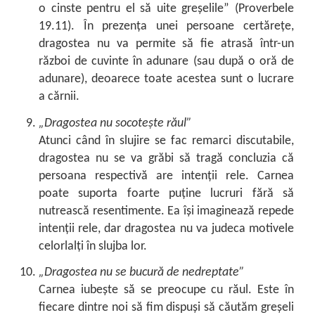
o cinste pentru el să uite greșelile” (Proverbele
19.11). În prezența unei persoane certărețe,
dragostea nu va permite să fie atrasă într-un
război de cuvinte în adunare (sau după o oră de
adunare), deoarece toate acestea sunt o lucrare
a cărnii.
„Dragostea nu socotește răul”
Atunci când în slujire se fac remarci discutabile,
dragostea nu se va grăbi să tragă concluzia că
persoana respectivă are intenții rele. Carnea
poate suporta foarte puține lucruri fără să
nutrească resentimente. Ea își imaginează repede
intenții rele, dar dragostea nu va judeca motivele
celorlalți în slujba lor.
„Dragostea nu se bucură de nedreptate”
Carnea iubește să se preocupe cu răul. Este în
fiecare dintre noi să fim dispuși să căutăm greșeli