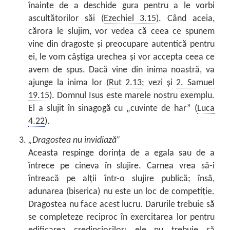
înainte de a deschide gura pentru a le vorbi
ascultătorilor săi (
Ezechiel 3.15
). Când aceia,
cărora le slujim, vor vedea că ceea ce spunem
vine din dragoste și preocupare autentică pentru
ei, le vom câștiga urechea și vor accepta ceea ce
avem de spus. Dacă vine din inima noastră, va
ajunge la inima lor (
Rut 2.13
; vezi și
2. Samuel
19.15
). Domnul Isus este marele nostru exemplu.
El a slujit în sinagogă cu „cuvinte de har” (
Luca
4.22
).
„Dragostea nu invidiază”
Aceasta respinge dorința de a egala sau de a
întrece pe cineva în slujire. Carnea vrea să-i
întreacă pe alții într-o slujire publică; însă,
adunarea (biserica) nu este un loc de competiție.
Dragostea nu face acest lucru. Darurile trebuie să
se completeze reciproc în exercitarea lor pentru