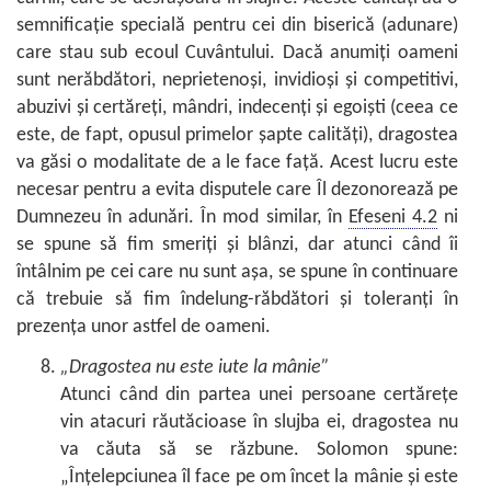
semnificație specială pentru cei din biserică (adunare)
care stau sub ecoul Cuvântului. Dacă anumiți oameni
sunt nerăbdători, neprietenoși, invidioși și competitivi,
abuzivi și certăreți, mândri, indecenți și egoiști (ceea ce
este, de fapt, opusul primelor șapte calități), dragostea
va găsi o modalitate de a le face față. Acest lucru este
necesar pentru a evita disputele care Îl dezonorează pe
Dumnezeu în adunări. În mod similar, în
Efeseni 4.2
ni
se spune să fim smeriți și blânzi, dar atunci când îi
întâlnim pe cei care nu sunt așa, se spune în continuare
că trebuie să fim îndelung-răbdători și toleranți în
prezența unor astfel de oameni.
„Dragostea nu este iute la mânie”
Atunci când din partea unei persoane certărețe
vin atacuri răutăcioase în slujba ei, dragostea nu
va căuta să se răzbune. Solomon spune:
„Înțelepciunea îl face pe om încet la mânie și este