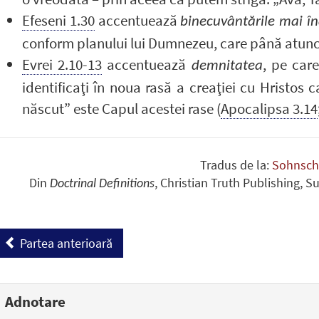
Efeseni 1.30
accentuează
binecuvântările mai în
conform planului lui Dumnezeu, care până atunci 
Evrei 2.10-13
accentuează
, pe car
demnitatea
identificaţi în noua rasă a creaţiei cu Hristos ca
născut” este Capul acestei rase (
Apocalipsa 3.14
Tradus de la:
Sohnsch
Din
, Christian Truth Publishing, S
Doctrinal Definitions
Partea anterioară
Adnotare