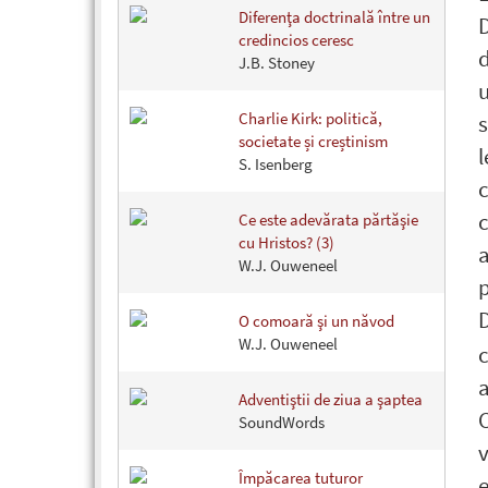
Diferenţa doctrinală între un
D
credincios ceresc
d
J.B. Stoney
u
Charlie Kirk: politică,
s
societate și creștinism
l
S. Isenberg
c
c
Ce este adevărata părtăşie
cu Hristos? (3)
a
W.J. Ouweneel
p
O comoară şi un năvod
W.J. Ouweneel
c
a
Adventiştii de ziua a şaptea
C
SoundWords
Împăcarea tuturor
e