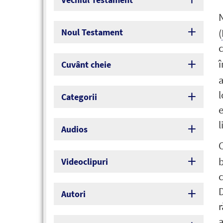
(
Noul Testament
c
î
Cuvânt cheie
a
l
Categorii
e
l
Audios
b
Videoclipuri
c
D
Autori
r
a