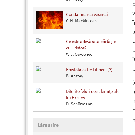
p
Condamnarea veşnică
C.H. Mackintosh
î
l
Ce este adevărata părtăşie
cu Hristos?
p
W.J. Ouweneel
î
Epistola către Filipeni (3)
O
B. Anstey
(
i
Diferite feluri de suferinţe ale
lui Hristos
m
D. Schürmann
m
Lămurire
L