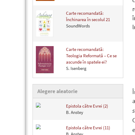
r
Carte recomandată:
î
Închinarea în secolul 21
SoundWords
Carte recomandată:
Teologia Reformată – Ce se
ascunde în spatele ei?
S. Isenberg
Alegere aleatorie
Î
a
Epistola către Evrei (2)
s
B. Anstey
Epistola către Evrei (11)
e
B. Anstey