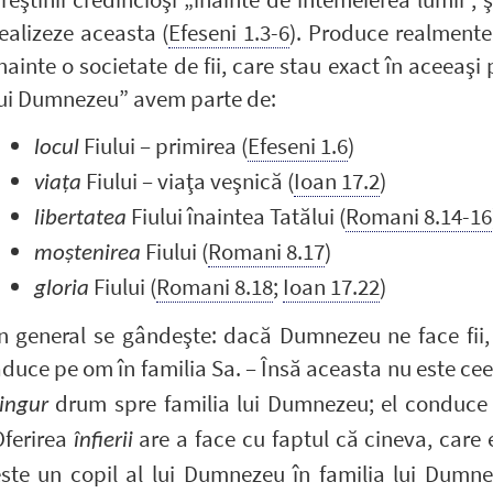
ealizeze aceasta (
Efeseni 1.3-6
). Produce realmente 
nainte o societate de fii, care stau exact în aceeaşi p
lui Dumnezeu” avem parte de:
Fiului – primirea (
Efeseni 1.6
)
locul
Fiului – viaţa veşnică (
Ioan 17.2
)
viaţa
Fiului înaintea Tatălui (
Romani 8.14-16
libertatea
Fiului (
Romani 8.17
)
moştenirea
Fiului (
Romani 8.18
;
Ioan 17.22
)
gloria
n general se gândeşte: dacă Dumnezeu ne face fii,
duce pe om în familia Sa. – Însă aceasta nu este ce
drum spre familia lui Dumnezeu; el conduce p
ingur
Oferirea
are a face cu faptul că cineva, care 
înfierii
ste un copil al lui Dumnezeu în familia lui Dumnez