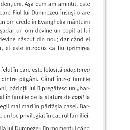
evidenţierii. Aşa cum am amintit, este
are Fiul lui Dumnezeu Însuşi o are
un om crede în Evanghelia mântuirii
Aşadar un om devine un copil al lui
devine născut din nou; dar când el
 el este introdus ca fiu (primirea
elul în care este folosită
adoptarea
 dintre păgâni. Când într-o familie
i, părinţii lui îi pregătesc un „bar-
l în familie de la statura de
la
copil
legii mai mari în părtăşia casei. Bar-
 un loc privilegiat în cadrul familiei.
familia lui Dumnezeu [în momentul când