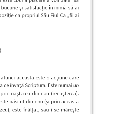
bucurie şi satisfacţie în inimă să ai
oziţie ca propriul Său Fiu! Ca „fii ai
)
 atunci aceasta este o acţiune care
ea ce învaţă Scriptura. Este numai
un
rin naşterea din nou (renaşterea).
este născut din nou (şi prin aceasta
eu), este înălţat, sau i se măreşte