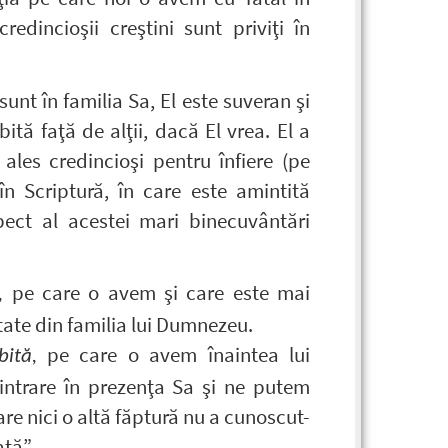
redincioşii creştini sunt priviţi în
nt în familia Sa, El este suveran şi
tă faţă de alţii, dacă El vrea. El a
les credincioşi pentru înfiere (pe
 în Scriptură, în care este amintită
pect al acestei mari binecuvântări
pe care o avem şi care este mai
,
tate din familia lui Dumnezeu.
pe care o avem înaintea lui
bită,
ntrare în prezenţa Sa şi ne putem
are nici o altă făptură nu a cunoscut-
tă”.