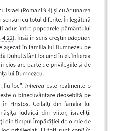
u Israel (
Romani 9.4
) şi cu Adunarea
în sensuri cu totul diferite. În legătură
a fi adus între popoarele pământului
 4.22
). Însă în sens creştin
adoption
te aşezat în familia lui Dumnezeu pe
edă Duhul Sfânt locuind în el. Înfierea
ncios are parte de privilegiile şi de
enţa lui Dumnezeu.
„fiu-loc”.
este realmente o
Înfierea
 este o binecuvântare deosebită pe
 Hristos. Ceilalţi din familia lui
iţa iudaică din viitor, israeliţii
ţi din timpul Împărăţiei de o mie de
oc privilegiat. Ei toţi sunt
în
copii