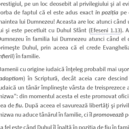
restigiul, pe un loc deosebit al privilegiului şi al 
vorba de faptul că el este adus exact
pe c
în
poziţia
naintea lui Dumnezeu! Aceasta are loc atunci când 
ui şi este pecetluit cu Duhul Sfânt (
Efeseni 1.13
). 
Dumnezeu în familia lui Dumnezeu atunci când el 
rimeşte Duhul, prin aceea că el crede Evanghelia,
) în familie.
nfierii
amenii cu origine iudaică înţeleg probabil mai uşor f
) în Scriptură, decât aceia care descind
adoptiom
udaică un tânăr împlineşte vârsta de treisprezece an
izwa”: din momentul acesta el este promovat oficia
cea de
. După aceea el savurează libertăţi şi privi
fiu
izwa nu aduce tânărul în familie, ci îl
pe
promovează
a fel este când Duhul îl înalţă în poziţia de fiu în 