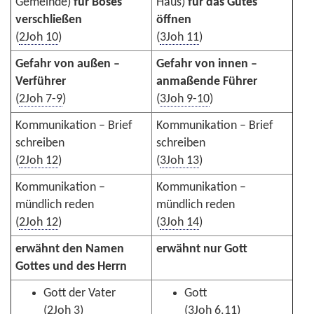
Gemeinde)
für Böses
Haus)
für das Gutes
verschließen
öffnen
(
2Joh 10
)
(
3Joh 11
)
Gefahr von außen –
Gefahr von innen –
Verführer
anmaßende Führer
(
2Joh 7-9
)
(
3Joh 9-10
)
Kommunikation – Brief
Kommunikation – Brief
schreiben
schreiben
(
2Joh 12
)
(
3Joh 13
)
Kommunikation –
Kommunikation –
mündlich reden
mündlich reden
(
2Joh 12
)
(
3Joh 14
)
erwähnt den Namen
erwähnt nur Gott
Gottes und des Herrn
Gott der Vater
Gott
(
2Joh 3
)
(
3Joh 6.11
)