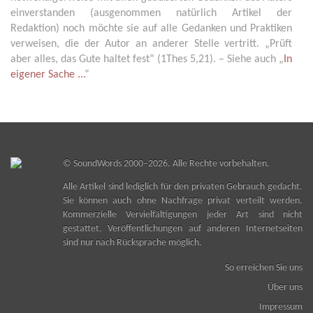
einverstanden (ausgenommen natürlich Artikel der
Redaktion) noch möchte sie auf alle Gedanken und Praktiken
verweisen, die der Autor an anderer Stelle vertritt. „Prüft
aber alles, das Gute haltet fest“ (1Thes 5,21). – Siehe auch „
In
eigener Sache ...
“
©
SoundWords
2000–2026. Alle Rechte vorbehalten.
Alle Artikel sind lediglich für den privaten Gebrauch gedacht.
Sie können auch ohne Nachfrage privat verteilt werden.
Kommerzielle Vervielfältigungen jeder Art sind nicht
gestattet. Veröffentlichungen auf anderen Internetseiten
sind nur nach Rücksprache möglich.
So erreichen Sie uns
Über uns
Impressum