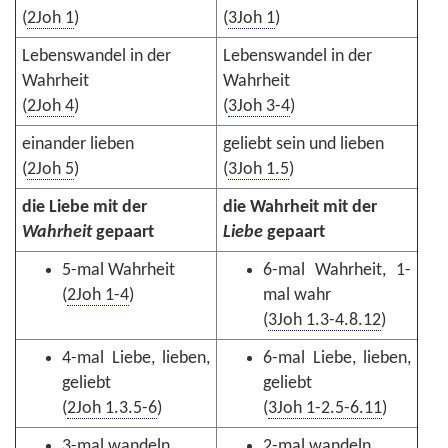
(
2Joh 1
)
(
3Joh 1
)
Lebenswandel in der
Lebenswandel in der
Wahrheit
Wahrheit
(
2Joh 4
)
(
3Joh 3-4
)
einander lieben
geliebt sein und lieben
(
2Joh 5
)
(
3Joh 1.5
)
die Liebe mit der
die Wahrheit mit der
Wahrheit
gepaart
Liebe
gepaart
5-mal Wahrheit
6-mal Wahrheit, 1-
(
2Joh 1-4
)
mal wahr
(
3Joh 1.3-4.8.12
)
4-mal Liebe, lieben,
6-mal Liebe, lieben,
geliebt
geliebt
(
2Joh 1.3.5-6
)
(
3Joh 1-2.5-6.11
)
3-mal wandeln
2-mal wandeln