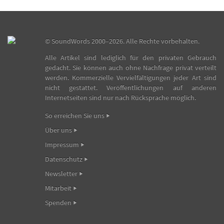
©
SoundWords
2000–2026. Alle Rechte vorbehalten.
Alle Artikel sind lediglich für den privaten Gebrauch
gedacht. Sie können auch ohne Nachfrage privat verteilt
werden. Kommerzielle Vervielfältigungen jeder Art sind
nicht gestattet. Veröffentlichungen auf anderen
Internetseiten sind nur nach Rücksprache möglich.
So erreichen Sie uns
Über uns
Impressum
Datenschutz
Newsletter
Mitarbeit
Spenden