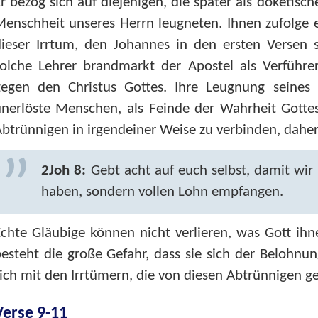
r bezog sich auf diejenigen, die später als doketis
enschheit unseres Herrn leugneten. Ihnen zufolge e
ieser Irrtum, den Johannes in den ersten Versen s
olche Lehrer brandmarkt der Apostel als Verführer 
gegen den Christus Gottes. Ihre Leugnung seines 
nerlöste Menschen, als Feinde der Wahrheit Gottes.
btrünnigen in irgendeiner Weise zu verbinden, dahe
2Joh 8:
Gebt acht auf euch selbst, damit wir n
haben, sondern vollen Lohn empfangen.
chte Gläubige können nicht verlieren, was Gott ih
esteht die große Gefahr, dass sie sich der Belohnu
ich mit den Irrtümern, die von diesen Abtrünnigen g
Verse 9-11