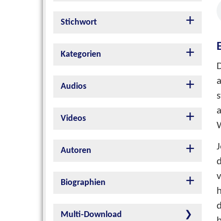
Stichwort
Kategorien
Audios
s
Videos
W
J
Autoren
d
v
Biographien
h
Multi-Download
b