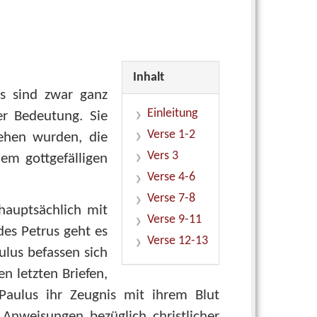
Inhalt
es sind zwar ganz
Einleitung
er Bedeutung. Sie
Verse 1-2
sehen wurden, die
Vers 3
em gottgefälligen
Verse 4-6
Verse 7-8
hauptsächlich mit
Verse 9-11
des Petrus geht es
Verse 12-13
ulus befassen sich
n letzten Briefen,
Paulus ihr Zeugnis mit ihrem Blut
 Anweisungen bezüglich christlicher