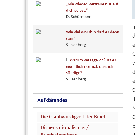
„Nie wieder. Vertraue nur auf
dich selbst.“
D. Schürmann
I
Wie viel Worship darf es denn
d
sein?
S. Isenberg
G
Warum versage ich? Ist es
w
eigentlich normal, dass ich
d
sündige?
S. Isenberg
O
Aufklärendes
Die Glaubwürdigkeit der Bibel
b
Dispensationalismus /