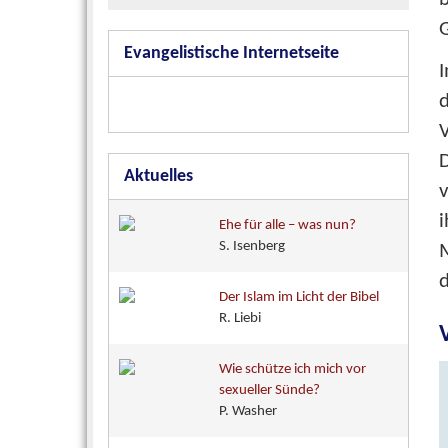
G
Evangelistische Internetseite
I
d
V
Aktuelles
v
i
Ehe für alle – was nun?
S. Isenberg
M
d
Der Islam im Licht der Bibel
R. Liebi
Wie schütze ich mich vor
sexueller Sünde?
P. Washer