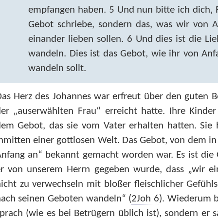
empfangen haben. 5 Und nun bitte ich dich, Fr
Gebot schriebe, sondern das, was wir von 
einander lieben sollen. 6 Und dies ist die L
wandeln. Dies ist das Gebot, wie ihr von Anf
wandeln sollt.
as Herz des Johannes war erfreut über den guten Be
der „auserwählten Frau“ erreicht hatte. Ihre Kind
em Gebot, das sie vom Vater erhalten hatten. Sie h
nmitten einer gottlosen Welt. Das Gebot, von dem in V
nfang an“ bekannt gemacht worden war. Es ist die 
r von unserem Herrn gegeben wurde, dass „wir eina
icht zu verwechseln mit bloßer fleischlicher Gefühlsd
nach seinen Geboten wandeln“ (
2Joh 6
). Wiederum b
prach (wie es bei Betrügern üblich ist), sondern er 