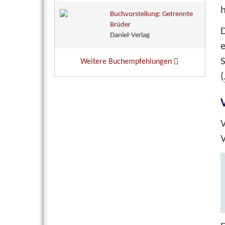
h
Buchvorstellung: Getrennte
Brüder
D
Daniel-Verlag
S
Weitere Buchempfehlungen
(
V
V