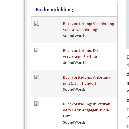
Buchempfehlung
Buchvorstellung: Versöhnung
statt Allversöhnung!
SoundWords
Buchvorstellung: Der
D
vergessene Reichtum
SoundWords
d
Buchvorstellung: Anbetung
i
im 21. Jahrhundert
SoundWords
A
e
Buchvorstellung: In Wolken
n
dem Herrn entgegen in die
Luft
SoundWords
s