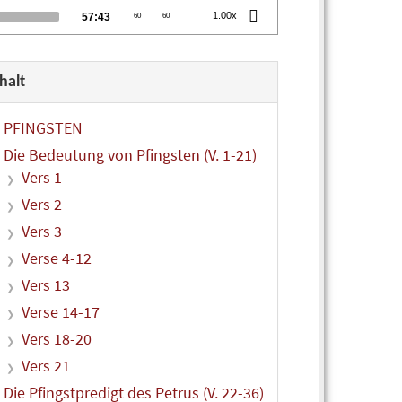
Total
1.00x
57:43
60
60
duration
halt
PFINGSTEN
Die Bedeutung von Pfingsten (V. 1-21)
Vers 1
Vers 2
Vers 3
Verse 4-12
Vers 13
Verse 14-17
Vers 18-20
Vers 21
Die Pfingstpredigt des Petrus (V. 22-36)