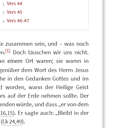
Vers 44
Vers 45
Vers 46-47
lle zusammen sein, und – was noch
[1]
n.
Doch täuschen wir uns nicht.
 an
Ort waren; sie waren in
einem
genüber dem Wort des Herrn Jesus
che in den Gedanken Gottes und im
gt worden, wann der Heilige Geist
s auf der Erde nehmen sollte. Der
 senden würde, und dass „er von dem
16,15
). Er sagte auch: „Bleibt in der
(
Lk 24,49
).