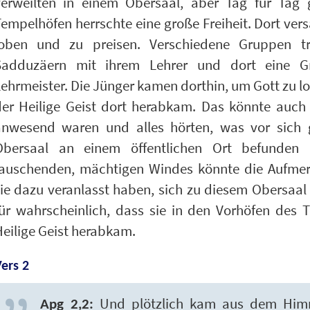
verweilten in einem Obersaal, aber Tag für Tag 
empelhöfen herrschte eine große Freiheit. Dort ver
loben und zu preisen. Verschiedene Gruppen tr
Sadduzäern mit ihrem Lehrer und dort eine G
ehrmeister. Die Jünger kamen dorthin, um Gott zu lo
der Heilige Geist dort herabkam. Das könnte auch
anwesend waren und alles hörten, was vor sich g
Obersaal an einem öffentlichen Ort befunden
rauschenden, mächtigen Windes könnte die Aufmer
ie dazu veranlasst haben, sich zu diesem Obersaal 
für wahrscheinlich, dass sie in den Vorhöfen des
eilige Geist herabkam.
ers 2
Und plötzlich kam aus dem Himm
Apg 2,2: