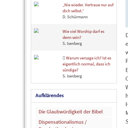
„Nie wieder. Vertraue nur auf
dich selbst.“
D. Schürmann
Wie viel Worship darf es
denn sein?
S. Isenberg
Warum versage ich? Ist es
eigentlich normal, dass ich
sündige?
S. Isenberg
Aufklärendes
H
Die Glaubwürdigkeit der Bibel
S
Dispensationalismus /