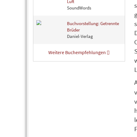
Luft
SoundWords
s
Buchvorstellung: Getrennte
Brüder
Daniel-Verlag
S
Weitere Buchempfehlungen
L
v
v
l
F