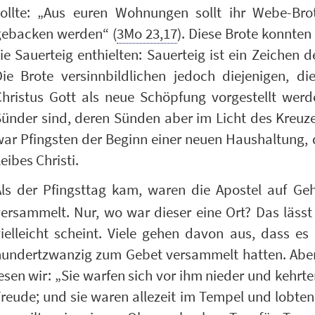
sollte: „Aus euren Wohnungen sollt ihr Webe-Bro
gebacken werden“ (
3Mo 23,17
). Diese Brote konnten
ie Sauerteig enthielten: Sauerteig ist ein Zeichen
Die Brote versinnbildlichen jedoch diejenigen, 
Christus Gott als neue Schöpfung vorgestellt wer
ünder sind, deren Sünden aber im Licht des Kreuze
war Pfingsten der Beginn einer neuen Haushaltung,
eibes Christi.
Als der Pfingsttag kam, waren die Apostel auf G
ersammelt. Nur, wo war dieser eine Ort? Das lässt 
ielleicht scheint. Viele gehen davon aus, dass es
hundertzwanzig zum Gebet versammelt hatten. Aber
esen wir: „Sie warfen sich vor ihm nieder und kehr
reude; und sie waren allezeit im Tempel und lobten