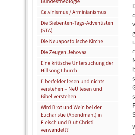
Bundestheologie
D
Calvinismus / Arminianismus
d
Die Siebenten-Tags-Adventisten
(STA)
g
Die Neuapostolische Kirche
d
Die Zeugen Jehovas
Eine kritische Untersuchung der
Hillsong Church
Elberfelder lesen und nichts
G
verstehen – NeÜ lesen und
Bibel verstehen
F
Wird Brot und Wein bei der
S
Eucharistie (Abendmahl) in
Fleisch und Blut Christi
verwandelt?