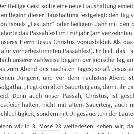
er Heilige Geist sollte eine neue Haushaltung einlei
en Beginn dieser Haushaltung festgelegt: den Tag v
von Israels „Festjahr“ oder heiligem Jahr mit den
ehörte das Passahfest im Frühjahr (am vierzehnten
unseres Herrn Jesus Christus vorausbildet. Als da
afür vorherbestimmten Passahfest). Er hielt das P
Nach unserer Zählweise begann der jüdische Tag am
bis zum Abend des nächsten Tages; so aß Jesus a
seinen Jüngern, und vor dem nächsten Abend st
olgatha. „Fegt den alten Sauerteig aus, damit ihr ein
seid. Denn auch unser Passah, Christus, ist ges
estfeier halten, nicht mit altem Sauerteig, auch 
chlechtigkeit, sondern mit Ungesäuertem der Lauter
Wenn wir in
3. Mose 23
weiterlesen, sehen wir, d