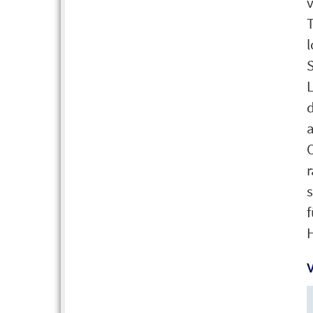
T
L
s
H
V