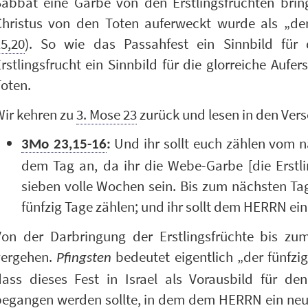
Sabbat eine Garbe von den Erstlingsfrüchten brin
Christus von den Toten auferweckt wurde als „der 
5,20
). So wie das Passahfest ein Sinnbild für
rstlingsfrucht ein Sinnbild für die glorreiche Auf
oten.
Wir kehren zu
3. Mose 23
zurück und lesen in den Vers
Und ihr sollt euch zählen vom 
3Mo 23,15-16
:
dem Tag an, da ihr die Webe-Garbe [die Erstli
sieben volle Wochen sein. Bis zum nächsten Ta
fünfzig Tage zählen; und ihr sollt dem HERRN ei
Von der Darbringung der Erstlingsfrüchte bis zum
vergehen.
bedeutet eigentlich „der fünfzig
Pfingsten
dass dieses Fest in Israel als Vorausbild für d
begangen werden sollte, in dem dem HERRN ein neu