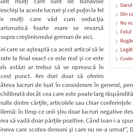
Sunt mulți care sunt de bunăvoie
Darul
eschiși la aceste lucruri și cel puțin la fel
Din c
de mulți care văd cum seducția
Nu nu
carismatică foarte mare se revarsă
Felul
supra creștinismului german de aici.
Rugăc
ei care se așteaptă ca acest articol să le
Legăt
rate la final exact ce este real și ce este
Cuvin
fals astăzi ar trebui să se oprească în
acest punct. Am dori doar să oferim
âteva lucruri de luat în considerare în general, pe
chilibrată decât cea care este poate larg răspândită
ulte dintre cărțile, articolele sau chiar conferințe
ilemă: în timp ce unii știu doar lucruri negative des
rea să vadă doar părțile pozitive. Când Ioan i-a sp
ineva care scotea demoni și care nu ne-a urmat”, 