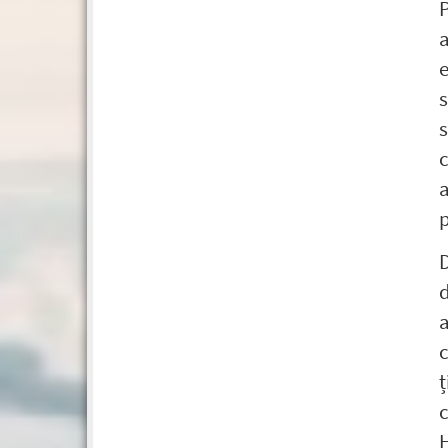
P
a
e
s
c
a
p
D
d
a
c
ț
H