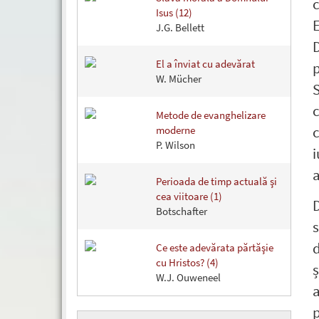
c
Isus (12)
J.G. Bellett
D
El a înviat cu adevărat
p
W. Mücher
S
c
Metode de evanghelizare
c
moderne
P. Wilson
Perioada de timp actuală şi
cea viitoare (1)
D
Botschafter
s
d
Ce este adevărata părtăşie
cu Hristos? (4)
ș
W.J. Ouweneel
a
p