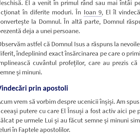
eschisă. El a venit în primul rând sau mai întâi p
cționat în diferite moduri. În
Ioan 9
, El îl vinde
onvertește la Domnul. În altă parte, Domnul răspu
rezentă deja a unei persoane.
bservăm astfel că Domnul Isus a răspuns la nevoile 
iferit, îndeplinind exact însărcinarea pe care o primis
mplinească cuvântul profeților, care au prezis că
emne și minuni.
Vindecări prin apostoli
cum vrem să vorbim despre ucenicii înșiși. Am spus 
ceeași putere cu care El Însuși a fost activ aici pe 
ălcat pe urmele Lui și au făcut semne și minuni simi
eluri în Faptele apostolilor.