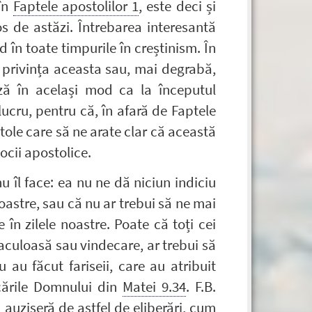
 în
Faptele apostolilor 1
, este deci și
os de astăzi. Întrebarea interesantă
în toate timpurile în creștinism. În
n privința aceasta sau, mai degrabă,
ă în același mod ca la începutul
lucru, pentru că, în afară de Faptele
stole care să ne arate clar că această
ocii apostolice.
 îl face: ea nu ne dă niciun indiciu
noastre, sau că nu ar trebui să ne mai
în zilele noastre. Poate că toți cei
raculoasă sau vindecare, ar trebui să
 au făcut fariseii, care au atribuit
cările Domnului din
Matei 9.34
. F.B.
 auziseră de astfel de eliberări, cum