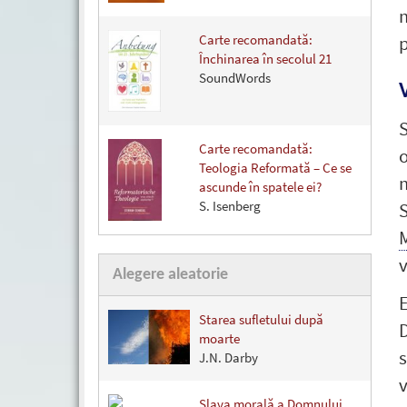
m
Carte recomandată:
p
Închinarea în secolul 21
SoundWords
S
Carte recomandată:
o
Teologia Reformată – Ce se
m
ascunde în spatele ei?
S. Isenberg
S
v
Alegere aleatorie
Starea sufletului după
D
moarte
s
J.N. Darby
v
Slava morală a Domnului