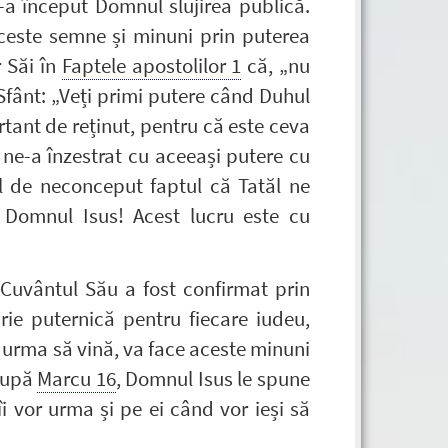
-a început Domnul slujirea publică.
este semne și minuni prin puterea
r Săi în
Faptele apostolilor 1
că, „nu
Sfânt: „Veți primi putere când Duhul
rtant de reținut, pentru că este ceva
 ne-a înzestrat cu aceeași putere cu
el de neconceput faptul că Tatăl ne
 Domnul Isus! Acest lucru este cu
 Cuvântul Său a fost confirmat prin
ie puternică pentru fiecare iudeu,
 urma să vină, va face aceste minuni
 după
Marcu 16
, Domnul Isus le spune
îi vor urma și pe ei când vor ieși să