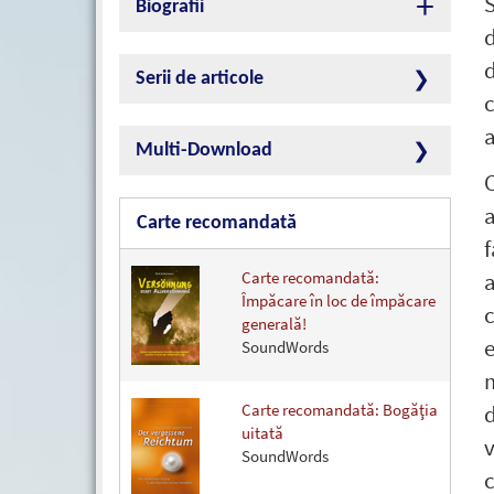
Biografii
d
Serii de articole
a
Multi-Download
C
a
Carte recomandată
Carte recomandată:
Împăcare în loc de împăcare
c
generală!
e
SoundWords
m
Carte recomandată: Bogăţia
d
uitată
v
SoundWords
c