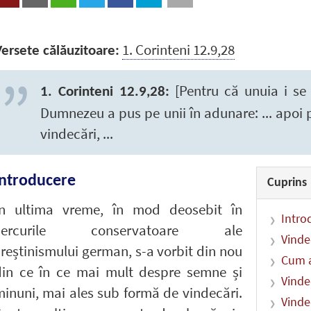
1. Corinteni 12.9,28
ersete călăuzitoare:
[Pentru că unuia i se d
1. Corinteni 12.9,28:
Dumnezeu a pus pe unii în adunare: ... apoi 
vindecări, ...
Introducere
Cuprins
În ultima vreme, în mod deosebit în
Intro
cercurile conservatoare ale
Vinde
reștinismului german, s-a vorbit din nou
Cum a
din ce în ce mai mult despre semne și
Vinde
inuni, mai ales sub formă de vindecări.
Vinde