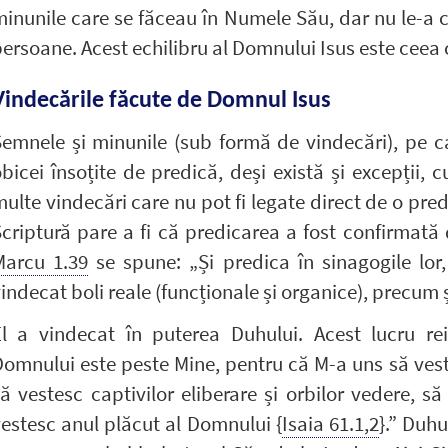
inunile care se făceau în Numele Său, dar nu le-a ce
ersoane. Acest echilibru al Domnului Isus este ceea
Vindecările făcute de Domnul Isus
emnele și minunile (sub formă de vindecări), pe c
bicei însoțite de predică, deși există și excepții, 
ulte vindecări care nu pot fi legate direct de o pred
criptură pare a fi că predicarea a fost confirmată
Marcu 1.39
se spune: „Și predica în sinagogile lor
indecat boli reale (funcționale și organice), precum
El a vindecat în puterea Duhului. Acest lucru re
omnului este peste Mine, pentru că M-a uns să vest
ă vestesc captivilor eliberare și orbilor vedere, să
estesc anul plăcut al Domnului {
Isaia 61.1,2
}.” Duh