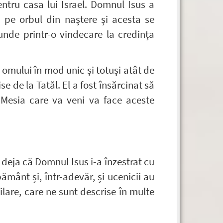
entru casa lui Israel. Domnul Isus a
că pe orbul din naștere și acesta se
nde printr-o vindecare la credința
omului în mod unic și totuși atât de
e de la Tatăl. El a fost însărcinat să
 Mesia care va veni va face aceste
deja că Domnul Isus i-a înzestrat cu
pământ și, într-adevăr, și ucenicii au
lare, care ne sunt descrise în multe