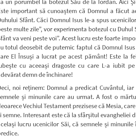
a un porumbel la botezul Său de la Iordan. Aici Și
Este important să cunoaștem că Domnul a făcut ac
uhului Sfânt. Căci Domnul Isus le-a spus ucenicilo
este multe zile”, vor experimenta botezul cu Duhul 
fânt va veni peste voi”. Acest lucru este foarte impo
u totul deosebit de puternic faptul că Domnul Isus
are El Însuși a lucrat pe acest pământ! Este la f
iubește cu aceeași dragoste cu care L-a iubit pe
adevărat demn de închinare!
eci, noi reținem: Domnul a predicat Cuvântul, iar
emnele și minunile care au urmat. A fost o mărtur
eoarece Vechiul Testament prezisese că Mesia, care
i semne. Interesant este că la sfârșitul evangheliei
celași lucru ucenicilor Săi, că semnele și minunile 
redice.