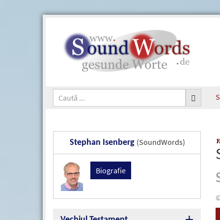
S
(SoundWords)
Stephan Isenberg
Biografie
©
Vechiul Testament