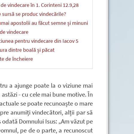
 de vindecare în 1. Corinteni 12.9,28
e sursă se produc vindecările?
mai apostolii au făcut semne și minuni
 de vindecare
iunea pentru vindecare din Iacov 5
ura dintre boală și păcat
te de încheiere
ntru a ajunge poate la o viziune mai
 astăzi - cu cele mai bune motive. În
le actuale se poate recunoaște o mare
pre anumiți vindecători, alții par să
us odată Domnului Isus: „Am văzut pe
Domnul, pe de o parte, a recunoscut