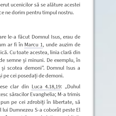
rut ucenicilor să se alăture acestei
 ce ne dorim pentru timpul nostru.
are le-a făcut Domnul Isus, erau de
cum ar fi în
Marcu 1
, unde auzim de
ică. Cu toate acestea, linia clară din
 de semne și minuni. De exemplu, în
, și scotea demoni”. Domnul Isus a
 și pe cei posedați de demoni.
iese clar din
Luca 4.18,19
: „Duhul
esc săracilor Evanghelia; M-a trimis
 pun pe cei zdrobiți în libertate, să
ul lui Dumnezeu S-a coborât peste El