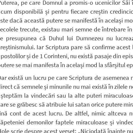
uterea, pe care Domnul a promis-o ucenicilor Săi
cum disponibilă și pentru fiecare creștin credinci
ste dacă această putere se manifestă în același mod 
ecolele trecute, existau mari semne de întrebare î
se presupunea că Duhul lui Dumnezeu nu lucreaz
reștinismului. Iar Scriptura pare să confirme acest 
postolilor și de 1 Corinteni, nu există pasaje din epi
utere se mai manifesta în același mod la sfârșitul ep
ar există un lucru pe care Scriptura de asemenea nu
irect că semnele și minunile nu mai există în zilele 
șteptăm la vindecări sau la alte puteri miraculoase 
are se grăbesc să atribuie lui satan orice putere mi
ină cont de acest lucru. De altfel, nimic altceva nu
căpeteniei demonilor faptele miraculoase și vinde
ole scrie despre acest verset: „Niciodată înainte nu