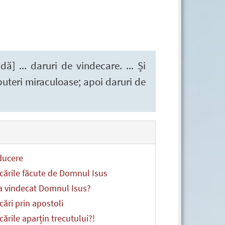
ă] ... daruri de vindecare. ... Și
puteri miraculoase; apoi daruri de
ducere
cările făcute de Domnul Isus
 vindecat Domnul Isus?
cări prin apostoli
cările aparțin trecutului?!