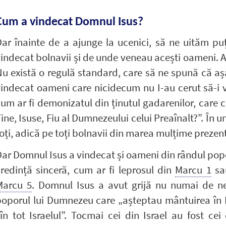
Cum a vindecat Domnul Isus?
ar înainte de a ajunge la ucenici, să ne uităm pu
indecat bolnavii și de unde veneau acești oameni. Ac
u există o regulă standard, care să ne spună că aș
indecat oameni care nicidecum nu I-au cerut să-i v
um ar fi demonizatul din ținutul gadarenilor, care c
ine, Isuse, Fiu al Dumnezeului celui Preaînalt?”. În un
oți, adică pe toți bolnavii din marea mulțime prezen
ar Domnul Isus a vindecat și oameni din rândul poporu
redință sinceră, cum ar fi leprosul din
Marcu 1
sau
Marcu 5
. Domnul Isus a avut grijă nu numai de nec
oporul lui Dumnezeu care „așteptau mântuirea în I
în tot Israelul”. Tocmai cei din Israel au fost c