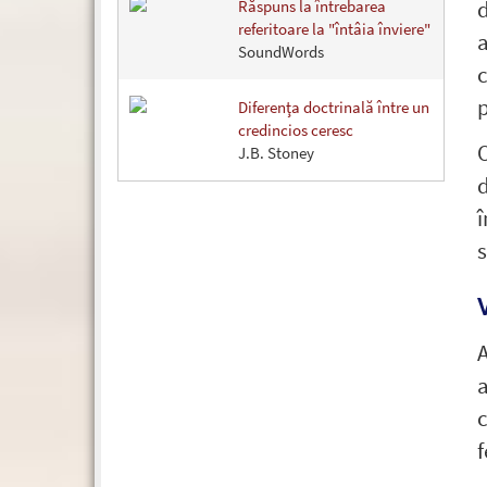
d
Răspuns la întrebarea
referitoare la "întâia înviere"
a
SoundWords
c
p
Diferenţa doctrinală între un
credincios ceresc
O
J.B. Stoney
d
î
s
A
a
c
f