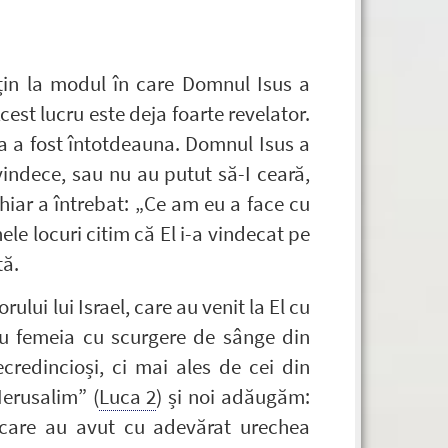
țin la modul în care Domnul Isus a
est lucru este deja foarte revelator.
a a fost întotdeauna. Domnul Isus a
indece, sau nu au putut să-I ceară,
hiar a întrebat: „Ce am eu a face cu
ele locuri citim că El i-a vindecat pe
tă.
lui lui Israel, care au venit la El cu
 femeia cu scurgere de sânge din
redincioși, ci mai ales de cei din
erusalim” (
Luca 2
) și noi adăugăm:
ei care au avut cu adevărat urechea