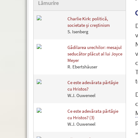
Lămurire
Charlie Kirk: politică,
D
societate și creștinism
S. Isenberg
v
N
Gâdilarea urechilor: mesajul
v
seducător plăcut al lui Joyce
Meyer
c
R. Ebertshäuser
T
t
Ce este adevărata părtăşie
cu Hristos?
D
W.J. Ouweneel
c
Ce este adevărata părtăşie
cu Hristos? (3)
p
W.J. Ouweneel
„