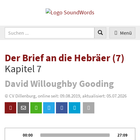
Menü
Der Brief an die Hebräer (7)
Kapitel 7
David Willoughby Gooding
© CV Dillenburg, online seit: 09.08.2019, aktualisiert: 05.07.2026
Audio
Current
Total
00:00
27:09
Player
time
duration